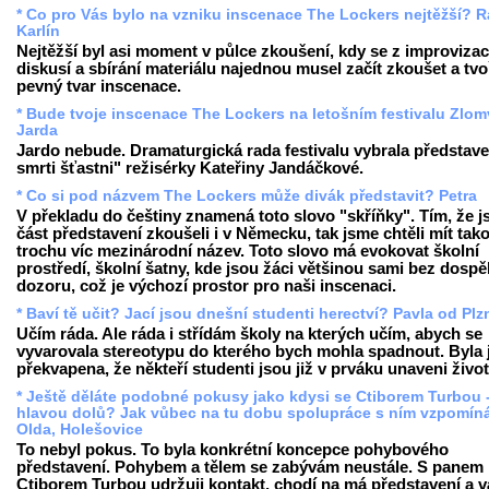
* Co pro Vás bylo na vzniku inscenace The Lockers nejtěžší? R
Karlín
Nejtěžší byl asi moment v půlce zkoušení, kdy se z improvizac
diskusí a sbírání materiálu najednou musel začít zkoušet a tvo
pevný tvar inscenace.
* Bude tvoje inscenace The Lockers na letošním festivalu Zlo
Jarda
Jardo nebude. Dramaturgická rada festivalu vybrala představe
smrti šťastni" režisérky Kateřiny Jandáčkové.
* Co si pod názvem The Lockers může divák představit? Petra
V překladu do češtiny znamená toto slovo "skříňky". Tím, že 
část představení zkoušeli i v Německu, tak jsme chtěli mít tak
trochu víc mezinárodní název. Toto slovo má evokovat školní
prostředí, školní šatny, kde jsou žáci většinou sami bez dosp
dozoru, což je výchozí prostor pro naši inscenaci.
* Baví tě učit? Jací jsou dnešní studenti herectví? Pavla od Plz
Učím ráda. Ale ráda i střídám školy na kterých učím, abych se
vyvarovala stereotypu do kterého bych mohla spadnout. Byla
překvapena, že někteří studenti jsou již v prváku unaveni živo
* Ještě děláte podobné pokusy jako kdysi se Ctiborem Turbou -
hlavou dolů? Jak vůbec na tu dobu spolupráce s ním vzpomín
Olda, Holešovice
To nebyl pokus. To byla konkrétní koncepce pohybového
představení. Pohybem a tělem se zabývám neustále. S panem
Ctiborem Turbou udržuji kontakt, chodí na má představení a 