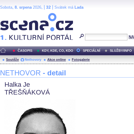
,
, |
|
32
Sobota
8. srpena
2026
Svátek má
Lada
Scéna.cz
NA
ČASOPIS
KDY, KDE, CO, KDO
SPECIÁLNÍ
SLUŽBY/INFO
Soutěže
Nethovory
Akce online
Fotogalerie
NETHOVOR
- detail
Halka Je
TŘEŠŇÁKOVÁ