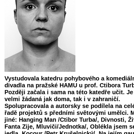
Vystudovala katedru pohybového a komediál
divadla na pražské HAMU u prof. Ctibora Tur
Později začala i sama na této katedře učit. Je
velmi žádaná jak doma, tak i v zahraničí.
Spolupracovala a autorsky se podílela na cel
řadě projektů s předními světovými umělci.
jiné: Hanging Man /Ctibor Turba/, Divnosti, Ži
Fanta Zije, Mluviči/Jednotka/, Oblékla jsem s
jedla, Kocour /Petr Krušelnický/, Na jejím gau