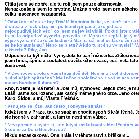
Cítila jsem se dobře, ale tu roli jsem pouze alternovala.
Nenazkoušela jsem to prvotně. Možná proto jsem pro někoho
celku inscenace nezapadala.
* Odvážná scéna ze hry Třicátá Marinina láska, ve které jste se
dloubala v rozkroku, mi i po letech připadá jako jedna z
nejodpudivějších věcí, co jsem na jevišti viděl. Pokud jste chtěl
to takto odpudivě vyznělo, povedlo se. Mohu se zeptat, jaký mě
výjev význam? Jako že lesbická Marina už nechce lásku žen a o
se ke komunismu? Nebo se pletu? A kdo tu scénu vymyslel? V
režisérka? Díky, Jan
Odpudivé to být mělo. Vymyslela to paní režisérka. Ztělesňova
jsem hnus, špínu a zoufalost sovětského svazu, což měla tato
ilustrovat.
* V Dechovce spolu s vámi hrají dvě děti Noemi a Joel Sidonovi
s nimi nějak spřízněná? Mají něco společného s vašim nevlast
otcem Karolem Sidonem?
Ano, Noemi je má neteř a Joel můj syxnovec. Jejich otec je mů
Eliáš. Jsme sourozenci, ale každý máme jiného otce. Jeho otec
Karol Sidon, a můj Vlasta Třešňák.
* Věnujete se józe. Jak často ji obvykle stíháte?
Když jsem v Praze, tak se snažím chodit aspoň 5 krát týdně. 
ale hodně v zahraničí, a tam to nestíhám vůbec.
* Nevzpomněla byste si, kdo kdysi zaskakoval v MeetFactory v
Skočné za Doru Bouzkovou?
Nikdo nezaskakoval. Ona hrála i v těhotenství s bříškem...