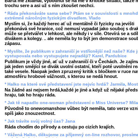
Bárta mě zklamal, vybodnul se na mě v kritické situaci, takže 
trochu sere a asi už s ním zkoušet nechci.
* Ráda překonáváte sama sebe? Ptám se v souvislosti s mnoh
extrémně náročným fyzickým divadlem. Vlado
Myslím si, že každý herec ať už mentálně či fyzicky na jevišti
překonává své hranice, což nemusí vypadat jako souboj s drak
může se přetvářet v lehkost, ale někdy i v síle. Otevírá se a sdíl
divákem a kolegy. .. ale neměla by to být jen demonstrace soub
zápasu.
* Myslíte, že publikum v zahraničí je vstřícnější než naše? Kde j
vystupovala nebo vystupujete nejraději? Karel, Pardubice
Publikum je vždy jiné, ať už v zahraničí či v Čechách. Je zajím
jak jeden smějící se divák uvolní ostatní, kteří poté uvolněni re
také vesele. Naopak jeden zpruzený kritik s bločkem v ruce n
atmosféru hrobové vážnosti, s kterou se nedá hnout.
* Halko na které své představení jste nejvíc hrdá? Jarmila, Most
Na žádné asi nejsem hrdá,každé je jiné a když už nějaké předs
hraju, tak ho hraju ráda.
* Jak tě napadlo one-woman představení o Miss Universe? Mil
Původně to onewomanshow vůbec být neměla, tato verze vzni
spíš jako znouzectnost.
* Jak trávíte svůj volný čas? Jana
Ráda chodím do přírody a cestuju po cizích krajích.
* Vážená Halko, děkujeme za příjemný on-line rozhovor, prosím