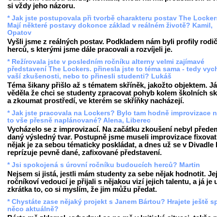
si vždy jeho názoru.
* Jak jste postupovala při tvorbě charakteru postav The Locke
Mají některé postavy dokonce základ v reálném životě? Kamil,
Opatov
Vyšli jsme z reálných postav. Podkladem nám byli profily rodi
herců, s kterými jsme dále pracovali a rozvíjeli je.
* Režírovala jste v posledním ročníku alterny velmi zajímavé
představení The Lockers. přinesla jste to téma sama - tedy vych
vaší zkušenosti, nebo to přinesli studenti? Lukáš
Téma šikany přišlo až s tématem skříněk, jakožto objektem. Já
věděla že chci se studenty zpracovat pohyb kolem školních sk
a zkoumat prostředí, ve kterém se skříňky nacházejí.
* Jak jste pracovala na Lockers? Bylo tam hodně improvizace n
to vše přesně naplánované? Alena, Liberec
Vycházelo se z improvizací. Na začátku zkoušení nebyl přede
daný výsledný tvar. Postupně jsme museli improvizace fixovat
nějak je za sebou tématicky poskládat, a dnes už se v Divadle
reprízuje pevně dané, zafixované představení.
* Jsi spokojená s úrovní ročníku budoucích herců? Martin
Nejsem si jistá, jestli mám studenty za sebe nějak hodnotit. Je
ročníkoví vedoucí je přijali s nějakou vizí jejich talentu, a já je
zkrátka to, co si myslím, že jim můžu předat.
* Chystáte zase nějaký projekt s Janem Bártou? Hrajete ještě s
něco aktuálně?