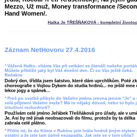
Mezzo, Už muž, Money transformance /Seco
Hand Women/.
Halka Je TŘEŠŇÁKOVÁ - kompletní životo
Záznam NetHovoru 27.4.2016
* Vážená Halko, vítáme Vás při setkání se čtenáři našeho portál
Můžete přiblížit jaký byl Váš dnešní den. Či co Vás ještě čeká.
Redakce
Dobrý den, třídila jsem šatstvo, které dám uprchlíkům. Poté z
choreografie s Vojtou Dykem do studia hrdinů... no ještě mne
lekce jogy a spánek...
* Proč po svatbě přibylo do Vašeho jména zrovna jenom "Je" a
celé příjmení Vašeho muže? Má to nějaký důvod, nebo to bylo 
intuitivní rozhodnutí?
Používám celé jméno Jeřábek Třešňáková pro úřady, ale v umě
Je. Asi by mě jinak neobsazovali do filmu, protože by ta délka
zabrala celé plátno.
* Přišlo mi, že do Kilera v Rubínu jste hrála hodně jiným stylem
ostatní a že jste tam úplně nezapadla. Jak jste se v tom cítila?