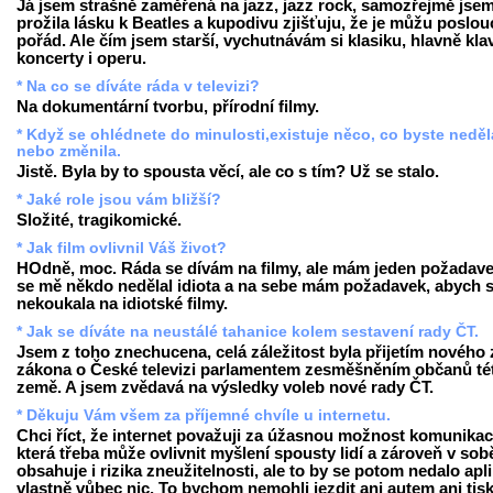
Já jsem strašně zaměřená na jazz, jazz rock, samozřejmě jsem
prožila lásku k Beatles a kupodivu zjišťuju, že je můžu poslou
pořád. Ale čím jsem starší, vychutnávám si klasiku, hlavně klav
koncerty i operu.
* Na co se díváte ráda v televizi?
Na dokumentární tvorbu, přírodní filmy.
* Když se ohlédnete do minulosti,existuje něco, co byste neděl
nebo změnila.
Jistě. Byla by to spousta věcí, ale co s tím? Už se stalo.
* Jaké role jsou vám bližší?
Složité, tragikomické.
* Jak film ovlivnil Váš život?
HOdně, moc. Ráda se dívám na filmy, ale mám jeden požadave
se mě někdo nedělal idiota a na sebe mám požadavek, abych 
nekoukala na idiotské filmy.
* Jak se díváte na neustálé tahanice kolem sestavení rady ČT.
Jsem z toho znechucena, celá záležitost byla přijetím nového 
zákona o České televizi parlamentem zesměšněním občanů té
země. A jsem zvědavá na výsledky voleb nové rady ČT.
* Děkuju Vám všem za příjemné chvíle u internetu.
Chci říct, že internet považuji za úžasnou možnost komunikac
která třeba může ovlivnit myšlení spousty lidí a zároveň v sob
obsahuje i rizika zneužitelnosti, ale to by se potom nedalo apl
vlastně vůbec nic. To bychom nemohli jezdit ani autem ani tis