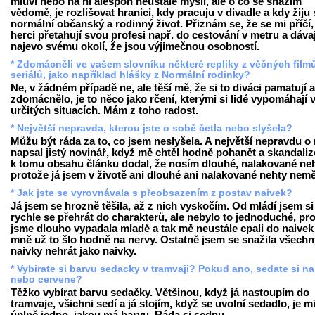
mluví nebo na ni alespoň neustále myslí, ale o co se snažím
vědomě, je rozlišovat hranici, kdy pracuju v divadle a kdy žiju 
normální občanský a rodinný život. Přiznám se, že se mi příčí
herci přetahují svou profesi např. do cestování v metru a dávaj
najevo svému okolí, že jsou výjimečnou osobností.
* Zdomácněli ve vašem slovníku některé repliky z věčných film
seriálů, jako například hlášky z Normální rodinky?
Ne, v žádném případě ne, ale těší mě, že si to diváci pamatují a
zdomácnělo, je to něco jako rčení, kterými si lidé vypomáhají 
určitých situacích. Mám z toho radost.
* Největší nepravda, kterou jste o sobě četla nebo slyšela?
Můžu být ráda za to, co jsem neslyšela. A největší nepravdu o
napsal jistý novinář, když mě chtěl hodně pohanět a skandaliz
k tomu obsahu článku dodal, že nosím dlouhé, nalakované neh
protože já jsem v životě ani dlouhé ani nalakované nehty nemě
* Jak jste se vyrovnávala s přeobsazením z postav naivek?
Já jsem se hrozně těšila, až z nich vyskočím. Od mládí jsem si
rychle se přehrát do charakterů, ale nebylo to jednoduché, pr
jsme dlouho vypadala mladě a tak mě neustále cpali do naivek
mně už to šlo hodně na nervy. Ostatně jsem se snažila všechn
naivky nehrát jako naivky.
* Vybirate si barvu sedacky v tramvaji? Pokud ano, sedate si n
nebo cervene?
Těžko vybírat barvu sedačky. Většinou, když já nastoupím do
tramvaje, všichni sedí a já stojím, když se uvolní sedadlo, je m