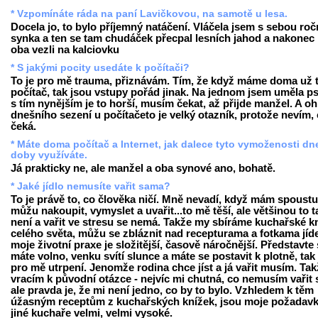
* Vzpomínáte ráda na paní Lavičkovou, na samotě u lesa.
Docela jo, to bylo příjemný natáčení. Vláčela jsem s sebou ro
synka a ten se tam chudáček přecpal lesních jahod a nakonec
oba vezli na kalciovku
* S jakými pocity usedáte k počítači?
To je pro mě trauma, přiznávám. Tím, že když máme doma už t
počítač, tak jsou vstupy pořád jinak. Na jednom jsem uměla ps
s tím nynějším je to horší, musím čekat, až přijde manžel. A o
dnešního sezení u počítačeto je velký otazník, protože nevím,
čeká.
* Máte doma počítač a Internet, jak dalece tyto vymoženosti dn
doby využíváte.
Já prakticky ne, ale manžel a oba synové ano, bohatě.
* Jaké jídlo nemusíte vařit sama?
To je právě to, co člověka ničí. Mně nevadí, když mám spoustu
můžu nakoupit, vymyslet a uvařit...to mě těší, ale většinou to t
není a vařit ve stresu se nemá. Takže my sbíráme kuchařské k
celého světa, můžu se zbláznit nad recepturama a fotkama jíde
moje životní praxe je složitější, časově náročnější. Představte 
máte volno, venku svítí slunce a máte se postavit k plotně, tak 
pro mě utrpení. Jenomže rodina chce jíst a já vařit musím. Tak
vracím k původní otázce - nejvíc mi chutná, co nemusím vařit
ale pravda je, že mi není jedno, co by to bylo. Vzhledem k těm
úžasným receptům z kuchařských knížek, jsou moje požadavk
jiné kuchaře velmi, velmi vysoké.