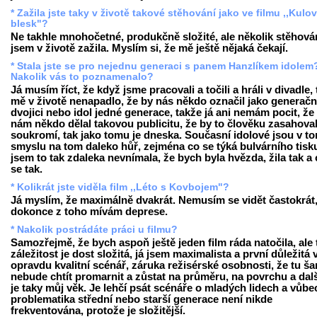
* Zažila jste taky v životě takové stěhování jako ve filmu ,,Kulo
blesk"?
Ne takhle mnohočetné, produkčně složité, ale několik stěhová
jsem v životě zažila. Myslím si, že mě ještě nějaká čekají.
* Stala jste se pro nejednu generaci s panem Hanzlíkem idolem
Nakolik vás to poznamenalo?
Já musím říct, že když jsme pracovali a točili a hráli v divadle,
mě v životě nenapadlo, že by nás někdo označil jako generačn
dvojici nebo idol jedné generace, takže já ani nemám pocit, že
nám někdo dělal takovou publicitu, že by to člověku zasahova
soukromí, tak jako tomu je dneska. Současní idolové jsou v t
smyslu na tom daleko hůř, zejména co se týká bulvárního tisku
jsem to tak zdaleka nevnímala, že bych byla hvězda, žila tak a c
se tak.
* Kolikrát jste viděla film ,,Léto s Kovbojem"?
Já myslím, že maximálně dvakrát. Nemusím se vidět častokrát
dokonce z toho mívám deprese.
* Nakolik postrádáte práci u filmu?
Samozřejmě, že bych aspoň ještě jeden film ráda natočila, ale 
záležitost je dost složitá, já jsem maximalista a první důležitá v
opravdu kvalitní scénář, záruka režisérské osobnosti, že tu ša
nebude chtít promarnit a zůstat na průměru, na povrchu a dalš
je taky můj věk. Je lehčí psát scénáře o mladých lidech a vůb
problematika střední nebo starší generace není nikde
frekventována, protože je složitější.