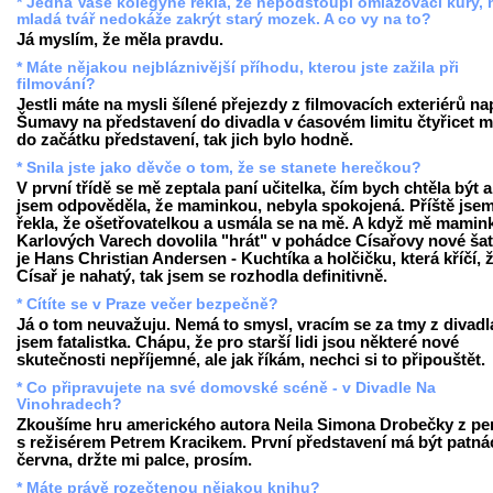
* Jedna Vaše kolegyně řekla, že nepodstoupí omlazovací kůry,
mladá tvář nedokáže zakrýt starý mozek. A co vy na to?
Já myslím, že měla pravdu.
* Máte nějakou nejbláznivější příhodu, kterou jste zažila při
filmování?
Jestli máte na mysli šílené přejezdy z filmovacích exteriérů nap
Šumavy na představení do divadla v ćasovém limitu čtyřicet m
do začátku představení, tak jich bylo hodně.
* Snila jste jako děvče o tom, že se stanete herečkou?
V první třídě se mě zeptala paní učitelka, čím bych chtěla být 
jsem odpověděla, že maminkou, nebyla spokojená. Příště jse
řekla, že ošetřovatelkou a usmála se na mě. A když mě mamin
Karlových Varech dovolila "hrát" v pohádce Císařovy nové šaty
je Hans Christian Andersen - Kuchtíka a holčičku, která kříčí, 
Císař je nahatý, tak jsem se rozhodla definitivně.
* Cítíte se v Praze večer bezpečně?
Já o tom neuvažuju. Nemá to smysl, vracím se za tmy z divadl
jsem fatalistka. Chápu, že pro starší lidi jsou některé nové
skutečnosti nepříjemné, ale jak říkám, nechci si to připouštět.
* Co připravujete na své domovské scéně - v Divadle Na
Vinohradech?
Zkoušíme hru amerického autora Neila Simona Drobečky z pe
s režisérem Petrem Kracikem. První představení má být patná
června, držte mi palce, prosím.
* Máte právě rozečtenou nějakou knihu?