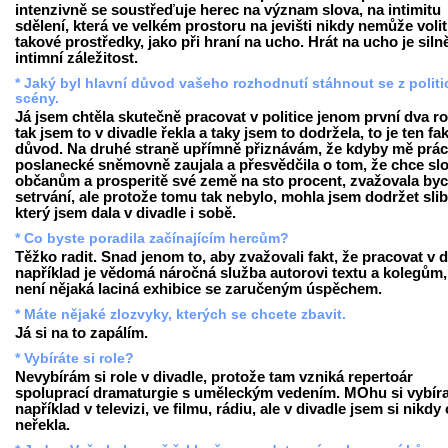
intenzivně se soustřeďuje herec na význam slova, na intimitu
sdělení, která ve velkém prostoru na jevišti nikdy nemůže volit
takové prostředky, jako při hraní na ucho. Hrát na ucho je siln
intimní záležitost.
* Jaký byl hlavní důvod vašeho rozhodnutí stáhnout se z politi
scény.
Já jsem chtěla skutečně pracovat v politice jenom první dva ro
tak jsem to v divadle řekla a taky jsem to dodržela, to je ten fa
důvod. Na druhé straně upřímně přiznávám, že kdyby mě prác
poslanecké sněmovně zaujala a přesvědčila o tom, že chce slo
občanům a prosperitě své země na sto procent, zvažovala by
setrvání, ale protože tomu tak nebylo, mohla jsem dodržet slib
který jsem dala v divadle i sobě.
* Co byste poradila začínajícím hercům?
Těžko radit. Snad jenom to, aby zvažovali fakt, že pracovat v d
například je vědomá náročná služba autorovi textu a kolegům,
není nějaká laciná exhibice se zaručeným úspěchem.
* Máte nějaké zlozvyky, kterých se chcete zbavit.
Já si na to zapálím.
* Vybíráte si role?
Nevybírám si role v divadle, protože tam vzniká repertoár
spoluprací dramaturgie s uměleckým vedením. MOhu si vybíra
například v televizi, ve filmu, rádiu, ale v divadle jsem si nikdy 
neřekla.