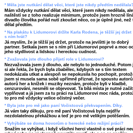
* Měla jste nutkání dělat věci, které jste nikdy předtím nedělala
Mám vždycky nutkání dělat věci, které jsem nikdy nedělala, ale
naštěstí se z toho realizuje minimum, protože jsem hrozně líná
divadlo člověka pořád nutí zkoušet něco, co je úplně jiné, než 
dělal předtím.
* Na plakátu k Lidumorovi držíte Karla Rodena, je těžší jej drže
s ním hrát?
Já myslím, že je těžší jej držet, protože na jevištti je to dobrý
partner. Setkala jsem se s ním při Lidumorovi poprvé a moc o
jeho stydlivost a lidskou i hereckou cudnost.
* Zvažovala jste dlouho přijetí role v Lidumorovi?
Nezvažovala jsem ji dlouho, ale nebylo to jednoduché. Potom
si ale řekla, že bych byla zbabělec, kdybych se s tím textem
nedokázala utkat a alespoň se nepokusila ho pochopit, protož
jsem si musela sama sobě upřímně přiznat, že spoustu autorů
autorů her a knížek i muziky neznám, protože byli v kladbě,
cenzurováni, nesměli se objevovat. Ta bílá místa je nutné začít
vyplňovat a já jsem za tu práci na Lidumorovi moc ráda, proto
to pro mě vždycky velice očistný večer.
* Byla jste pro mě jako paní Vočistcová překvapením. Díky.
Já vám taky děkuju, pro mě paní Vočistcová byla nejdřív
nezdolatelnou překážkou a teď je pro mě velikým potěšením.
* Vyhýbáte se doma hovorům o herecké nebo režijní práci?
Snažím se vyhýbat, i když všichni herci vlastně o své práci ne