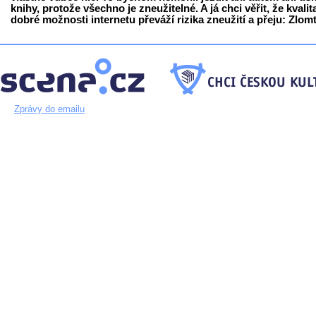
knihy, protože všechno je zneužitelné. A já chci věřit, že kvalit
dobré možnosti internetu převáží rizika zneužití a přeju: Zlomt
Zprávy do emailu