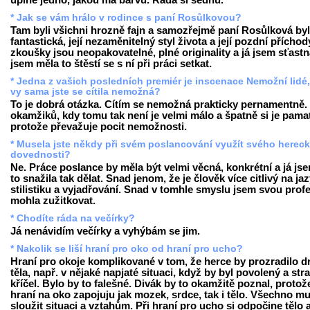
úplně jedno, jakou má barvu. Ráda si sednu.
* Jak se vám hrálo v rodince s paní Rosůlkovou?
Tam byli všichni hrozně fajn a samozřejmě paní Rosůlková by
fantastická, její nezaměnitelný styl života a její pozdní příchod
zkoušky jsou neopakovatelné, plné originality a já jsem sťastn
jsem měla to štěstí se s ní při práci setkat.
* Jedna z vašich posledních premiér je inscenace Nemožní lidé
vy sama jste se cítila nemožná?
To je dobrá otázka. Cítím se nemožná prakticky pernamentně.
okamžiků, kdy tomu tak není je velmi málo a špatně si je pamat
protože převažuje pocit nemožnosti.
* Musela jste někdy při svém poslancování využít svého herec
dovednosti?
Ne. Práce poslance by měla být velmi věcná, konkrétní a já js
to snažila tak dělat. Snad jenom, že je člověk více citlivý na ja
stilistiku a vyjadřování. Snad v tomhle smyslu jsem svou profe
mohla zužitkovat.
* Chodíte ráda na večírky?
Já nenávidím večírky a vyhýbám se jim.
* Nakolik se liší hraní pro oko od hraní pro ucho?
Hraní pro okoje komplikované v tom, že herce by prozradilo d
těla, např. v nějaké napjaté situaci, když by byl povolený a str
kříčel. Bylo by to falešné. Divák by to okamžitě poznal, protože
hraní na oko zapojuju jak mozek, srdce, tak i tělo. Všechno mu
sloužit situaci a vztahům. Při hraní pro ucho si odpočine tělo 