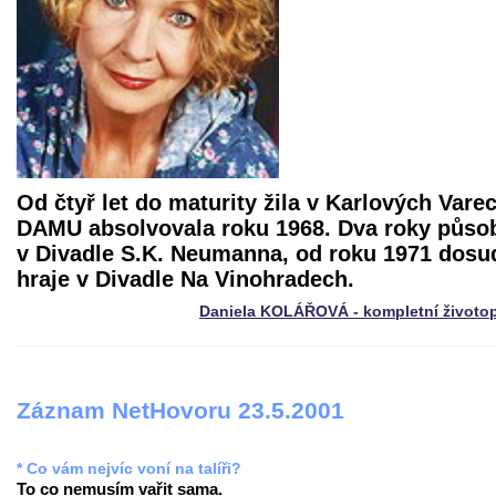
Od čtyř let do maturity žila v Karlových Vare
DAMU absolvovala roku 1968. Dva roky působ
v Divadle S.K. Neumanna, od roku 1971 dosu
hraje v Divadle Na Vinohradech.
Daniela KOLÁŘOVÁ - kompletní životo
Záznam NetHovoru 23.5.2001
* Co vám nejvíc voní na talíři?
To co nemusím vařit sama.