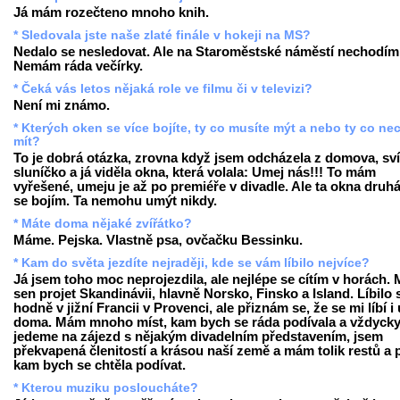
Já mám rozečteno mnoho knih.
* Sledovala jste naše zlaté finále v hokeji na MS?
Nedalo se nesledovat. Ale na Staroměstské náměstí nechodím
Nemám ráda večírky.
* Čeká vás letos nějaká role ve filmu či v televizi?
Není mi známo.
* Kterých oken se více bojíte, ty co musíte mýt a nebo ty co ne
mít?
To je dobrá otázka, zrovna když jsem odcházela z domova, sví
sluníčko a já viděla okna, která volala: Umej nás!!! To mám
vyřešené, umeju je až po premiéře v divadle. Ale ta okna druhá
se bojím. Ta nemohu umýt nikdy.
* Máte doma nějaké zvířátko?
Máme. Pejska. Vlastně psa, ovčačku Bessinku.
* Kam do světa jezdíte nejraději, kde se vám líbilo nejvíce?
Já jsem toho moc neprojezdila, ale nejlépe se cítím v horách.
sen projet Skandinávii, hlavně Norsko, Finsko a Island. Líbilo 
hodně v jižní Francii v Provenci, ale přiznám se, že se mi líbí i
doma. Mám mnoho míst, kam bych se ráda podívala a vždycky
jedeme na zájezd s nějakým divadelním představením, jsem
překvapená členitostí a krásou naší země a mám tolik restů a p
kam bych se chtěla podívat.
* Kterou muziku posloucháte?