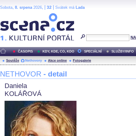
,
, |
|
32
Sobota
8. srpena
2026
Svátek má
Lada
Scéna.cz
NA
ČASOPIS
KDY, KDE, CO, KDO
SPECIÁLNÍ
SLUŽBY/INFO
Soutěže
Nethovory
Akce online
Fotogalerie
NETHOVOR
- detail
Daniela
KOLÁŘOVÁ