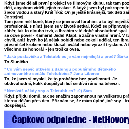
Když jsme dělali první projekci ve filmovým klubu, tak tam poz
děti, abychom viděli jejich reakce. A když jsem byl pokropen t
živou vodou a starý Král říká: On je ještě krásnější, tak děti za
Je stejnej.
Tam jsem měl koně, který se jmenoval Ibrahim, a to byl největš
profesionál, s nímž jsem se v životě setkal. Když se připravuje
záběr, tak to dlouho trvá, a Ibrahim v té době absolutbně spal.
se ozve povel - Kamera! Jede! Klap!. a začne vlastní hraní. V t
chvíli, aniž bych ho já nějak pobídl nebo cokoli udělal, ten Ibr
přesně šel krokem nebo klusal, cválal nebo vyrazil tryskem. A 
všechno za honorář - jen trošku ovsa.
* Jaká postavička z Teletubbies je vám nejmilejší a proč? Šárka
To Sluníčko.
* Co vám nejvíc utkvělo z dabingu populárního dětského
animovaného seriálu Teletubbies? Jana-Liberec
To, že jsem si myslel, že to proběhne bez povšimnutí. Je
obdivuhodné, kolik dospělých lidí se dívá ráno na televizi.
* Nemíváš někdy sny o Teletubbies? :0) Sára
Když přijdu domů, tak se snažím zapomenout na veškerou prá
kterou dělám přes den. Přiznám se, že mám úplně jiné sny - t
dospělejší.