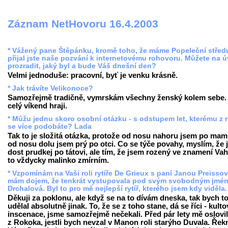
Záznam NetHovoru 16.4.2003
* Vážený pane Štěpánku, kromě toho, že máme Popeleční střed
přijal jste naše pozvání k internetovému rohovoru. Můžete na 
prozradit, jaký byl a bude Váš dnešní den?
Velmi jednoduše: pracovní, byť je venku krásně.
* Jak trávíte Velikonoce?
Samozřejmě tradičně, vymrskám všechny ženský kolem sebe.
celý víkend hraji.
* Můžu jednu skoro osobní otázku - s odstupem let, kterému z 
se více podobáte? Lada
Tak to je složitá otázka, protože od nosu nahoru jsem po mam
od nosu dolu jsem prý po otci. Co se týče povahy, myslím, že
dost prudkej po tátovi, ale tím, že jsem rozený ve znamení Vah
to vždycky malinko zmírním.
* Vzpomínám na Vaši roli rytíře De Grieux s paní Janou Preisso
mám dojem, že tenkrát vystupovala pod svým svobodným jmé
Drchalová. Byl to pro mě nejlepší rytíř, kterého jsem kdy viděla
Děkuji za poklonu, ale když se na to dívám dneska, tak bych t
udělal absolutně jinak. To, že se z toho stane, dá se říci - kulto
inscenace, jsme samozřejmě nečekali. Před pár lety mě oslovil
z Rokoka, jestli bych nevzal v Manon roli starýho Duvala. Řek