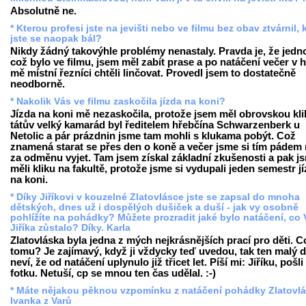
Absolutně ne.
* Kterou profesi jste na jevišti nebo ve filmu bez obav ztvárnil, 
jste se naopak bál?
Nikdy žádný takovýhle problémy nenastaly. Pravda je, že jedn
což bylo ve filmu, jsem měl zabít prase a po natáčení večer v 
mě místní řezníci chtěli linčovat. Provedl jsem to dostatečně
neodborně.
* Nakolik Vás ve filmu zaskočila jízda na koni?
Jízda na koni mě nezaskočila, protože jsem měl obrovskou kli
tátův velký kamarád byl ředitelem hřebčína Schwarzenberk u
Netolic a pár prázdnin jsme tam mohli s klukama pobýt. Což
znamená starat se přes den o koně a večer jsme si tím pádem
za odměnu vyjet. Tam jsem získal základní zkušenosti a pak j
měli kliku na fakultě, protože jsme si vydupali jeden semestr j
na koni.
* Díky Jiříkovi v kouzelné Zlatovlásce jste se zapsal do mnoha
dětských, dnes už i dospělých dušiček a duší - jak vy osobně
pohlížíte na pohádky? Můžete prozradit jaké bylo natáčení, co
Jiříka zůstalo? Díky. Karla
Zlatovláska byla jedna z mých nejkrásnějších prací pro děti. C
tomu? Je zajímavý, když ji vždycky teď uvedou, tak ten malý d
neví, že od natáčení uplynulo již třicet let. Píší mi: Jiříku, pošli
fotku. Netuší, cp se mnou ten čas udělal. :-)
* Máte nějakou pěknou vzpomínku z natáčení pohádky Zlatovl
Ivanka z Varů