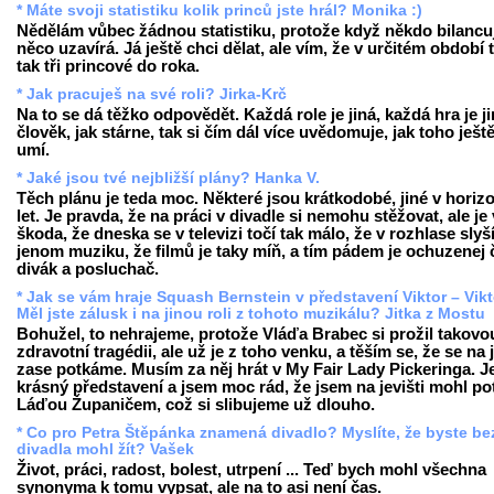
* Máte svoji statistiku kolik princů jste hrál? Monika :)
Nědělám vůbec žádnou statistiku, protože když někdo bilancuj
něco uzavírá. Já ještě chci dělat, ale vím, že v určitém období 
tak tři princové do roka.
* Jak pracuješ na své roli? Jirka-Krč
Na to se dá těžko odpovědět. Každá role je jiná, každá hra je ji
člověk, jak stárne, tak si čím dál více uvědomuje, jak toho ješt
umí.
* Jaké jsou tvé nejbližší plány? Hanka V.
Těch plánu je teda moc. Některé jsou krátkodobé, jiné v horiz
let. Je pravda, že na práci v divadle si nemohu stěžovat, ale je
škoda, že dneska se v televizi točí tak málo, že v rozhlase slyš
jenom muziku, že filmů je taky míň, a tím pádem je ochuzenej 
divák a posluchač.
* Jak se vám hraje Squash Bernstein v představení Viktor – Vikt
Měl jste zálusk i na jinou roli z tohoto muzikálu? Jitka z Mostu
Bohužel, to nehrajeme, protože Vláďa Brabec si prožil takovo
zdravotní tragédii, ale už je z toho venku, a těším se, že se na j
zase potkáme. Musím za něj hrát v My Fair Lady Pickeringa. Je
krásný představení a jsem moc rád, že jsem na jevišti mohl po
Láďou Županičem, což si slibujeme už dlouho.
* Co pro Petra Štěpánka znamená divadlo? Myslíte, že byste be
divadla mohl žít? Vašek
Život, práci, radost, bolest, utrpení ... Teď bych mohl všechna
synonyma k tomu vypsat, ale na to asi není čas.