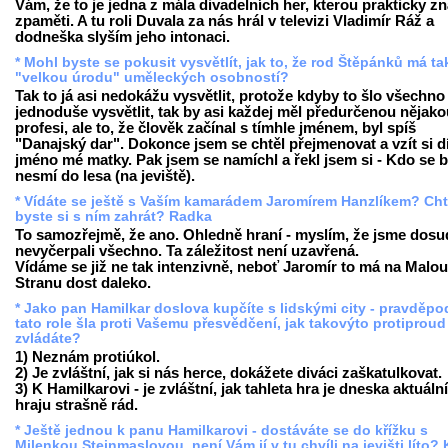
Vám, že to je jedna z mála divadelních her, kterou prakticky z
zpaměti. A tu roli Duvala za nás hrál v televizi Vladimír Ráž a
dodneška slyším jeho intonaci.
* Mohl byste se pokusit vysvětlít, jak to, že rod Štěpánků má t
"velkou úrodu" uměleckých osobností?
Tak to já asi nedokážu vysvětlit, protože kdyby to šlo všechno
jednoduše vysvětlit, tak by asi každej měl předurčenou nějako
profesi, ale to, že člověk začínal s tímhle jménem, byl spíš
"Danajský dar". Dokonce jsem se chtěl přejmenovat a vzít si d
jméno mé matky. Pak jsem se namíchl a řekl jsem si - Kdo se b
nesmí do lesa (na jeviště).
* Vídáte se ještě s Vaším kamarádem Jaromírem Hanzlíkem? Cht
byste si s ním zahrát? Radka
To samozřejmě, že ano. Ohledně hraní - myslím, že jsme dosu
nevyčerpali všechno. Ta záležitost není uzavřená.
Vídáme se již ne tak intenzivně, neboť Jaromír to má na Malou
Stranu dost daleko.
* Jako pan Hamilkar doslova kupčíte s lidskými city - pravděp
tato role šla proti Vašemu přesvědčení, jak takovýto protiproud
zvládáte?
1) Neznám protiúkol.
2) Je zvláštní, jak si nás herce, dokážete diváci zaškatulkovat.
3) K Hamilkarovi - je zvláštní, jak tahleta hra je dneska aktuální,
hraju strašně rád.
* Ještě jednou k panu Hamilkarovi - dostáváte se do křížku s
Milenkou Steinmaslovou, není Vám jí v tu chvíli na jevišti líto? 