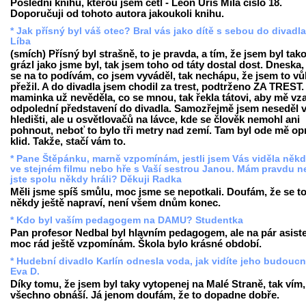
Poslední knihu, kterou jsem četl - Leon Uris Milá číslo 18.
Doporučuji od tohoto autora jakoukoli knihu.
* Jak přísný byl váš otec? Bral vás jako dítě s sebou do divadl
Líba
(smích) Přísný byl strašně, to je pravda, a tím, že jsem byl tak
grázl jako jsme byl, tak jsem toho od táty dostal dost. Dneska,
se na to podívám, co jsem vyváděl, tak nechápu, že jsem to v
přežil. A do divadla jsem chodil za trest, podtrženo ZA TREST
maminka už nevěděla, co se mnou, tak řekla tátovi, aby mě vza
odpolední představení do divadla. Samozřejmě jsem neseděl 
hledišti, ale u osvětlovačů na lávce, kde se člověk nemohl ani
pohnout, neboť to bylo tři metry nad zemí. Tam byl ode mě o
klid. Takže, stačí vám to.
* Pane Štěpánku, marně vzpomínám, jestli jsem Vás viděla někd
ve stejném filmu nebo hře s Vaší sestrou Janou. Mám pravdu 
jste spolu někdy hráli? Děkuji Radka
Měli jsme spíš smůlu, moc jsme se nepotkali. Doufám, že se t
někdy ještě napraví, není všem dnům konec.
* Kdo byl vaším pedagogem na DAMU? Studentka
Pan profesor Nedbal byl hlavním pedagogem, ale na pár asist
moc rád ještě vzpomínám. Škola bylo krásné období.
* Hudební divadlo Karlín odnesla voda, jak vidíte jeho budouc
Eva D.
Díky tomu, že jsem byl taky vytopenej na Malé Straně, tak vím,
všechno obnáší. Já jenom doufám, že to dopadne dobře.