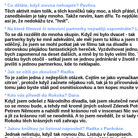
* Co děláte, když zrovna nehrajete? Pavlína
Těch aktivit mám tolik, a těch koníčků taky moc, a těch přátel, 
zanedbávám je taky mnoho. Takže nevím, kam dřív. To nejdůlež
asi je, že nedokážu tzv. "hnít".
* Na které filmové či televizní partnerky nejraději vzpomínáte? 
To se dá rozdělit do mnoha skupin. Když mi bylo dvacet - tak
partnerky byly ke mně adekvátní, ale měl jsem tu kliku a jsem
vděčný, že jsem se mohl potkat jak ve filmu tak na divadle s
obrovskou plejádou fantastických hereček. Vyzdvihovat jednu,
bych zapomenul na deset dalších, a mně by to bylo velmi líto.
otázku bych otočil - setkal jsem se jednou jedninkrát v životě 
jevišti s jednou partnerkou, kde to neklapalo.
* Jak se cítíš po zkoušce? Radka
To je zatím jedna z nejlepších otázek. Cejtím se jako vymačkan
citron¨, protože když začnete nějakou roli, tak já to přirovnáv
tomu jako byste stáli pod osmitisícovkou a ten kopec musíte v
* Kdo vás přivedl do Rokoka? Dana
Když jsem odešel z Národního divadla, tak jsem skutečně nev
co se mnou bude, a tehdy mě kromě jiných oslovil Zdenek Potu
Petrem Němcem a nabídli mně krásnou roli v inscenaci Nic sv
a jít za krásnou rolí se neodmítá. A to jsem nevěděl, že si tady 
Rokoku těch krásných rolí zahraju víc.
* Jakou knížkou jsi listoval naposled? Radka z Pankráce
Jednak nelistuju, když tak rovnou čtu. Listuju v časopisech.