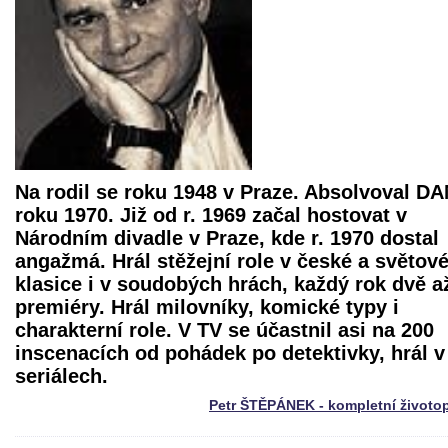
Na rodil se roku 1948 v Praze. Absolvoval D
roku 1970. Již od r. 1969 začal hostovat v
Národním divadle v Praze, kde r. 1970 dostal
angažmá. Hrál stěžejní role v české a světov
klasice i v soudobých hrách, každý rok dvě až
premiéry. Hrál milovníky, komické typy i
charakterní role. V TV se účastnil asi na 200
inscenacích od pohádek po detektivky, hrál v
seriálech.
Petr ŠTĚPÁNEK - kompletní životo