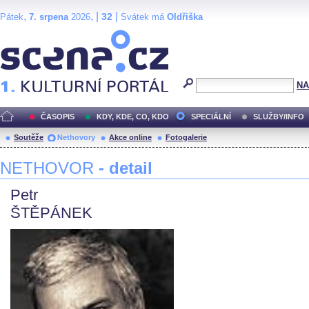
,
, |
|
32
Pátek
7. srpena
2026
Svátek má
Oldřiška
Scéna.cz
NA
ČASOPIS
KDY, KDE, CO, KDO
SPECIÁLNÍ
SLUŽBY/INFO
Soutěže
Nethovory
Akce online
Fotogalerie
NETHOVOR
- detail
Petr
ŠTĚPÁNEK