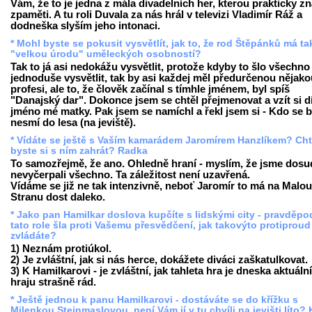
Vám, že to je jedna z mála divadelních her, kterou prakticky z
zpaměti. A tu roli Duvala za nás hrál v televizi Vladimír Ráž a
dodneška slyším jeho intonaci.
* Mohl byste se pokusit vysvětlít, jak to, že rod Štěpánků má t
"velkou úrodu" uměleckých osobností?
Tak to já asi nedokážu vysvětlit, protože kdyby to šlo všechno
jednoduše vysvětlit, tak by asi každej měl předurčenou nějako
profesi, ale to, že člověk začínal s tímhle jménem, byl spíš
"Danajský dar". Dokonce jsem se chtěl přejmenovat a vzít si d
jméno mé matky. Pak jsem se namíchl a řekl jsem si - Kdo se b
nesmí do lesa (na jeviště).
* Vídáte se ještě s Vaším kamarádem Jaromírem Hanzlíkem? Cht
byste si s ním zahrát? Radka
To samozřejmě, že ano. Ohledně hraní - myslím, že jsme dosu
nevyčerpali všechno. Ta záležitost není uzavřená.
Vídáme se již ne tak intenzivně, neboť Jaromír to má na Malou
Stranu dost daleko.
* Jako pan Hamilkar doslova kupčíte s lidskými city - pravděp
tato role šla proti Vašemu přesvědčení, jak takovýto protiproud
zvládáte?
1) Neznám protiúkol.
2) Je zvláštní, jak si nás herce, dokážete diváci zaškatulkovat.
3) K Hamilkarovi - je zvláštní, jak tahleta hra je dneska aktuální,
hraju strašně rád.
* Ještě jednou k panu Hamilkarovi - dostáváte se do křížku s
Milenkou Steinmaslovou, není Vám jí v tu chvíli na jevišti líto? 