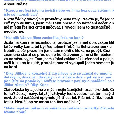
Absolutně ne.
* Kterou profesi jste na jevišti nebo ve filmu bez obav ztvárnil, 
jste se naopak bál?
Nikdy žádný takovýhle problémy nenastaly. Pravda je, že jedn
což bylo ve filmu, jsem měl zabít prase a po natáčení večer v 
mě místní řezníci chtěli linčovat. Provedl jsem to dostatečně
neodborně.
* Nakolik Vás ve filmu zaskočila jízda na koni?
Jízda na koni mě nezaskočila, protože jsem měl obrovskou kli
tátův velký kamarád byl ředitelem hřebčína Schwarzenberk u
Netolic a pár prázdnin jsme tam mohli s klukama pobýt. Což
znamená starat se přes den o koně a večer jsme si tím pádem
za odměnu vyjet. Tam jsem získal základní zkušenosti a pak j
měli kliku na fakultě, protože jsme si vydupali jeden semestr j
na koni.
* Díky Jiříkovi v kouzelné Zlatovlásce jste se zapsal do mnoha
dětských, dnes už i dospělých dušiček a duší - jak vy osobně
pohlížíte na pohádky? Můžete prozradit jaké bylo natáčení, co
Jiříka zůstalo? Díky. Karla
Zlatovláska byla jedna z mých nejkrásnějších prací pro děti. C
tomu? Je zajímavý, když ji vždycky teď uvedou, tak ten malý d
neví, že od natáčení uplynulo již třicet let. Píší mi: Jiříku, pošli
fotku. Netuší, cp se mnou ten čas udělal. :-)
* Máte nějakou pěknou vzpomínku z natáčení pohádky Zlatovl
Ivanka z Varů