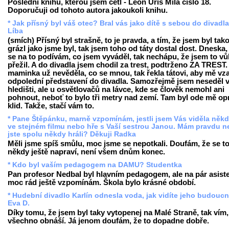
Poslední knihu, kterou jsem četl - Leon Uris Milá číslo 18.
Doporučuji od tohoto autora jakoukoli knihu.
* Jak přísný byl váš otec? Bral vás jako dítě s sebou do divadl
Líba
(smích) Přísný byl strašně, to je pravda, a tím, že jsem byl tak
grázl jako jsme byl, tak jsem toho od táty dostal dost. Dneska,
se na to podívám, co jsem vyváděl, tak nechápu, že jsem to v
přežil. A do divadla jsem chodil za trest, podtrženo ZA TREST
maminka už nevěděla, co se mnou, tak řekla tátovi, aby mě vza
odpolední představení do divadla. Samozřejmě jsem neseděl 
hledišti, ale u osvětlovačů na lávce, kde se člověk nemohl ani
pohnout, neboť to bylo tři metry nad zemí. Tam byl ode mě o
klid. Takže, stačí vám to.
* Pane Štěpánku, marně vzpomínám, jestli jsem Vás viděla někd
ve stejném filmu nebo hře s Vaší sestrou Janou. Mám pravdu 
jste spolu někdy hráli? Děkuji Radka
Měli jsme spíš smůlu, moc jsme se nepotkali. Doufám, že se t
někdy ještě napraví, není všem dnům konec.
* Kdo byl vaším pedagogem na DAMU? Studentka
Pan profesor Nedbal byl hlavním pedagogem, ale na pár asist
moc rád ještě vzpomínám. Škola bylo krásné období.
* Hudební divadlo Karlín odnesla voda, jak vidíte jeho budouc
Eva D.
Díky tomu, že jsem byl taky vytopenej na Malé Straně, tak vím,
všechno obnáší. Já jenom doufám, že to dopadne dobře.