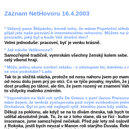
Záznam NetHovoru 16.4.2003
* Vážený pane Štěpánku, kromě toho, že máme Popeleční střed
přijal jste naše pozvání k internetovému rohovoru. Můžete na 
prozradit, jaký byl a bude Váš dnešní den?
Velmi jednoduše: pracovní, byť je venku krásně.
* Jak trávíte Velikonoce?
Samozřejmě tradičně, vymrskám všechny ženský kolem sebe.
celý víkend hraji.
* Můžu jednu skoro osobní otázku - s odstupem let, kterému z 
se více podobáte? Lada
Tak to je složitá otázka, protože od nosu nahoru jsem po mam
od nosu dolu jsem prý po otci. Co se týče povahy, myslím, že
dost prudkej po tátovi, ale tím, že jsem rozený ve znamení Vah
to vždycky malinko zmírním.
* Vzpomínám na Vaši roli rytíře De Grieux s paní Janou Preisso
mám dojem, že tenkrát vystupovala pod svým svobodným jmé
Drchalová. Byl to pro mě nejlepší rytíř, kterého jsem kdy viděla
Děkuji za poklonu, ale když se na to dívám dneska, tak bych t
udělal absolutně jinak. To, že se z toho stane, dá se říci - kulto
inscenace, jsme samozřejmě nečekali. Před pár lety mě oslovil
z Rokoka, jestli bych nevzal v Manon roli starýho Duvala. Řek