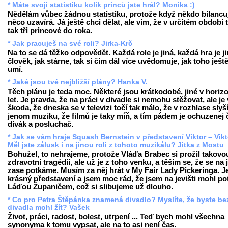
* Máte svoji statistiku kolik princů jste hrál? Monika :)
Nědělám vůbec žádnou statistiku, protože když někdo bilancuj
něco uzavírá. Já ještě chci dělat, ale vím, že v určitém období 
tak tři princové do roka.
* Jak pracuješ na své roli? Jirka-Krč
Na to se dá těžko odpovědět. Každá role je jiná, každá hra je ji
člověk, jak stárne, tak si čím dál více uvědomuje, jak toho ješt
umí.
* Jaké jsou tvé nejbližší plány? Hanka V.
Těch plánu je teda moc. Některé jsou krátkodobé, jiné v horiz
let. Je pravda, že na práci v divadle si nemohu stěžovat, ale je
škoda, že dneska se v televizi točí tak málo, že v rozhlase slyš
jenom muziku, že filmů je taky míň, a tím pádem je ochuzenej 
divák a posluchač.
* Jak se vám hraje Squash Bernstein v představení Viktor – Vikt
Měl jste zálusk i na jinou roli z tohoto muzikálu? Jitka z Mostu
Bohužel, to nehrajeme, protože Vláďa Brabec si prožil takovo
zdravotní tragédii, ale už je z toho venku, a těším se, že se na j
zase potkáme. Musím za něj hrát v My Fair Lady Pickeringa. Je
krásný představení a jsem moc rád, že jsem na jevišti mohl po
Láďou Županičem, což si slibujeme už dlouho.
* Co pro Petra Štěpánka znamená divadlo? Myslíte, že byste be
divadla mohl žít? Vašek
Život, práci, radost, bolest, utrpení ... Teď bych mohl všechna
synonyma k tomu vypsat, ale na to asi není čas.