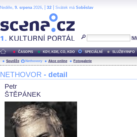
,
, |
|
32
Neděle
9. srpena
2026
Svátek má
Soběslav
Scéna.cz
NA
ČASOPIS
KDY, KDE, CO, KDO
SPECIÁLNÍ
SLUŽBY/INFO
Soutěže
Nethovory
Akce online
Fotogalerie
NETHOVOR
- detail
Petr
ŠTĚPÁNEK