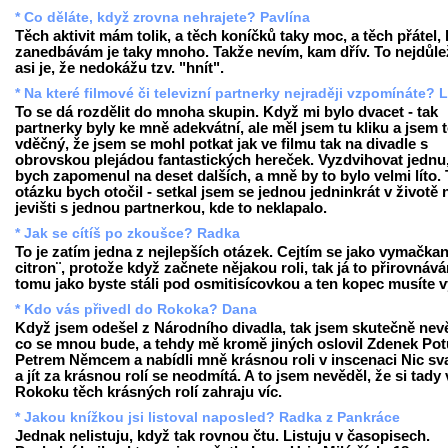
* Co děláte, když zrovna nehrajete? Pavlína
Těch aktivit mám tolik, a těch koníčků taky moc, a těch přátel, 
zanedbávám je taky mnoho. Takže nevím, kam dřív. To nejdůlež
asi je, že nedokážu tzv. "hnít".
* Na které filmové či televizní partnerky nejraději vzpomínáte? 
To se dá rozdělit do mnoha skupin. Když mi bylo dvacet - tak
partnerky byly ke mně adekvátní, ale měl jsem tu kliku a jsem
vděčný, že jsem se mohl potkat jak ve filmu tak na divadle s
obrovskou plejádou fantastických hereček. Vyzdvihovat jednu,
bych zapomenul na deset dalších, a mně by to bylo velmi líto.
otázku bych otočil - setkal jsem se jednou jedninkrát v životě 
jevišti s jednou partnerkou, kde to neklapalo.
* Jak se cítíš po zkoušce? Radka
To je zatím jedna z nejlepších otázek. Cejtím se jako vymačkan
citron¨, protože když začnete nějakou roli, tak já to přirovnáv
tomu jako byste stáli pod osmitisícovkou a ten kopec musíte v
* Kdo vás přivedl do Rokoka? Dana
Když jsem odešel z Národního divadla, tak jsem skutečně nev
co se mnou bude, a tehdy mě kromě jiných oslovil Zdenek Potu
Petrem Němcem a nabídli mně krásnou roli v inscenaci Nic sv
a jít za krásnou rolí se neodmítá. A to jsem nevěděl, že si tady 
Rokoku těch krásných rolí zahraju víc.
* Jakou knížkou jsi listoval naposled? Radka z Pankráce
Jednak nelistuju, když tak rovnou čtu. Listuju v časopisech.