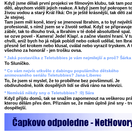
Když jsme dělali první projekci ve filmovým klubu, tak tam poz
děti, abychom viděli jejich reakce. A když jsem byl pokropen t
živou vodou a starý Král říká: On je ještě krásnější, tak děti za
Je stejnej.
Tam jsem měl koně, který se jmenoval Ibrahim, a to byl největš
profesionál, s nímž jsem se v životě setkal. Když se připravuje
záběr, tak to dlouho trvá, a Ibrahim v té době absolutbně spal.
se ozve povel - Kamera! Jede! Klap!. a začne vlastní hraní. V t
chvíli, aniž bych ho já nějak pobídl nebo cokoli udělal, ten Ibr
přesně šel krokem nebo klusal, cválal nebo vyrazil tryskem. A 
všechno za honorář - jen trošku ovsa.
* Jaká postavička z Teletubbies je vám nejmilejší a proč? Šárka
To Sluníčko.
* Co vám nejvíc utkvělo z dabingu populárního dětského
animovaného seriálu Teletubbies? Jana-Liberec
To, že jsem si myslel, že to proběhne bez povšimnutí. Je
obdivuhodné, kolik dospělých lidí se dívá ráno na televizi.
* Nemíváš někdy sny o Teletubbies? :0) Sára
Když přijdu domů, tak se snažím zapomenout na veškerou prá
kterou dělám přes den. Přiznám se, že mám úplně jiné sny - t
dospělejší.