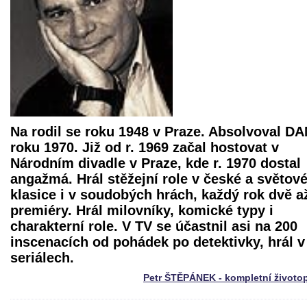
Na rodil se roku 1948 v Praze. Absolvoval D
roku 1970. Již od r. 1969 začal hostovat v
Národním divadle v Praze, kde r. 1970 dostal
angažmá. Hrál stěžejní role v české a světov
klasice i v soudobých hrách, každý rok dvě až
premiéry. Hrál milovníky, komické typy i
charakterní role. V TV se účastnil asi na 200
inscenacích od pohádek po detektivky, hrál v
seriálech.
Petr ŠTĚPÁNEK - kompletní životo