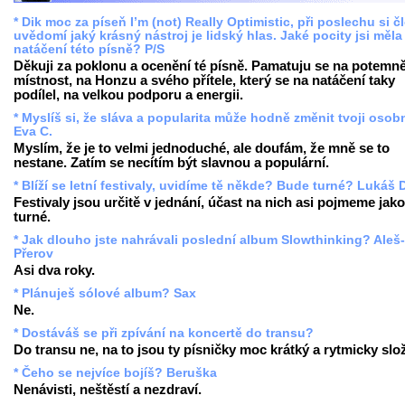
* Dik moc za píseň I’m (not) Really Optimistic, při poslechu si č
uvědomí jaký krásný nástroj je lidský hlas. Jaké pocity jsi měla 
natáčení této písně? P/S
Děkuji za poklonu a ocenění té písně. Pamatuju se na potemn
místnost, na Honzu a svého přítele, který se na natáčení taky
podílel, na velkou podporu a energii.
* Myslíš si, že sláva a popularita může hodně změnit tvoji oso
Eva C.
Myslím, že je to velmi jednoduché, ale doufám, že mně se to
nestane. Zatím se necítím být slavnou a populární.
* Blíží se letní festivaly, uvidíme tě někde? Bude turné? Lukáš 
Festivaly jsou určitě v jednání, účast na nich asi pojmeme jako
turné.
* Jak dlouho jste nahrávali poslední album Slowthinking? Aleš-
Přerov
Asi dva roky.
* Plánuješ sólové album? Sax
Ne.
* Dostáváš se při zpívání na koncertě do transu?
Do transu ne, na to jsou ty písničky moc krátký a rytmicky slož
* Čeho se nejvíce bojíš? Beruška
Nenávisti, neštěstí a nezdraví.