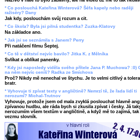
Naživo v hale to bylo zábavný, ale na videu už mě to tak nebav
* Co poslouchá Kateřina Winterová? Šéfa kapely nebo raději
ražiséry? Dany
Jak kdy, poslouchám svůj rozum a cit.
* Co škola? Byla jsi pilná studentka? Zuzka-Klatovy
Na základce ano.
* Jak jsi se seznámila s Janem? Perry
Při natáčení filmu Šeptej.
* Co tě v dětství nejvíc bavilo? Jitka K. z Mělníka
Svlíkat a oblíkat panenky.
* Kdy jsi naposledy viděla svého přítele Jana P. Muchowa? :0) 
na něm nejvíc ceníš? Radka ze Smíchova
Proč? Nikdy mě nenechal ve štychu. Je to velmi citlivý a tolera
bratr.
* Vyhovuje ti zpívat texty v angličtině? Nemrzí tě, že řada lidí ti
nerozumí? Michal-Trutnov
Vyhovuje, protože jsem od mala zvyklá poslouchat hlavně ang
zpívanou hudbu, ale ráda bych si zkusila zpívat i česky. Já tak
nerozumím všem textům v angličtině, a když mě to zajímá, tak 
vezmu slovník.