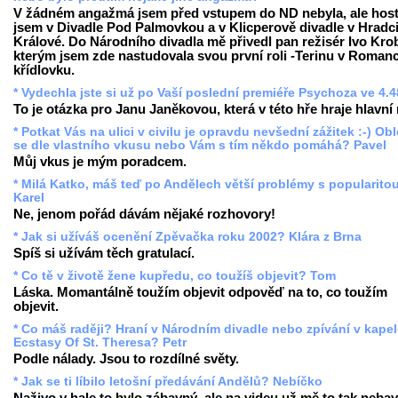
V žádném angažmá jsem před vstupem do ND nebyla, ale hos
jsem v Divadle Pod Palmovkou a v Klicperově divadle v Hradc
Králové. Do Národního divadla mě přivedl pan režisér Ivo Krob
kterým jsem zde nastudovala svou první roli -Terinu v Romanc
křídlovku.
* Vydechla jste si už po Vaší poslední premiéře Psychoza ve 4.
To je otázka pro Janu Janěkovou, která v této hře hraje hlavní r
* Potkat Vás na ulici v civilu je opravdu nevšední zážitek :-) Ob
se dle vlastního vkusu nebo Vám s tím někdo pomáhá? Pavel
Můj vkus je mým poradcem.
* Milá Katko, máš teď po Andělech větší problémy s popularito
Karel
Ne, jenom pořád dávám nějaké rozhovory!
* Jak si užíváš ocenění Zpěvačka roku 2002? Klára z Brna
Spíš si užívám těch gratulací.
* Co tě v životě žene kupředu, co toužíš objevit? Tom
Láska. Momantálně toužím objevit odpověď na to, co toužím
objevit.
* Co máš raději? Hraní v Národním divadle nebo zpívání v kape
Ecstasy Of St. Theresa? Petr
Podle nálady. Jsou to rozdílné světy.
* Jak se ti líbilo letošní předávání Andělů? Nebíčko