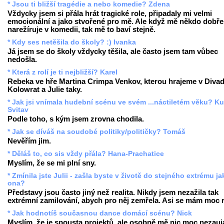
* Jsou ti bližší tragédie a nebo komedie? Zdena
Vždycky jsem si přála hrát tragické role, připadaly mi velmi
emocionální a jako stvořené pro mě. Ale když mě někdo dobře
narežíruje v komedii, tak mě to baví stejně.
* Kdy ses netěšila do školy? :) Ivanka
Já jsem se do školy vždycky těšila, ale často jsem tam vůbec
nedošla.
* Která z rolí je ti nejbližší? Karel
Rebeka ve hře Martina Crimpa Venkov, kterou hrajeme v Divad
Kolowrat a Julie taky.
* Jak jsi vnímala hudební scénu ve svém ...náctiletém věku? Ku
Svitav
Podle toho, s kým jsem zrovna chodila.
* Jak se díváš na soudobé politiky/političky? Tomáš
Nevěřím jim.
* Děláš to, co sis vždy přála? Hana-Prachatice
Myslím, že se mi plní sny.
* Zmínila jste Julii - zašla byste v životě do stejného extrému ja
ona?
Představy jsou často jiný než realita. Nikdy jsem nezažila tak
extrémní zamilování, abych pro něj zemřela. Asi se mám moc 
* Jak hodnotíš současnou dance domácí scénu? Nick
Myslím, že je spousta projektů, ale osobně mě nic moc nezauj