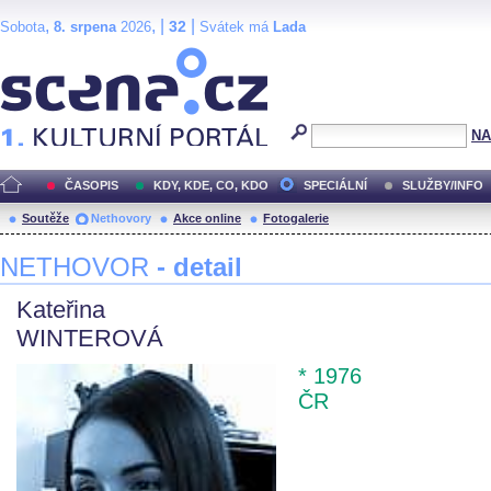
,
, |
|
32
Sobota
8. srpena
2026
Svátek má
Lada
Scéna.cz
NA
ČASOPIS
KDY, KDE, CO, KDO
SPECIÁLNÍ
SLUŽBY/INFO
Soutěže
Nethovory
Akce online
Fotogalerie
NETHOVOR
- detail
Kateřina
WINTEROVÁ
* 1976
ČR