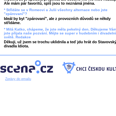
Ale mám pár favoritů, spíš jsou to neznámá jména.
* Střídáte se v Romeovi a Julii všechny alternace nebo jste
"zpárovaní"?
Ideál by byl "zpárovaní", ale z provozních důvodů se někdy
střídáme.
* Milá Katko, chápeme, že jste měla pekelný den. Děkujeme Vám
jste přijala naše pozvání. Mějte se super v hudebním i divadeln
světě. Redakce
Děkuji, už jsem se trochu uklidnila a teď jdu hrát do Stavovsk
divadla Idiota.
Zprávy do emailu