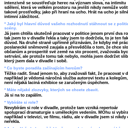
intenzivně se soustřeďuje herec na význam slova, na intimitu
sdělení, která ve velkém prostoru na jevišti nikdy nemůže volit
takové prostředky, jako při hraní na ucho. Hrát na ucho je siln
intimní záležitost.
* Jaký byl hlavní důvod vašeho rozhodnutí stáhnout se z politi
scény.
Já jsem chtěla skutečně pracovat v politice jenom první dva ro
tak jsem to v divadle řekla a taky jsem to dodržela, to je ten fa
důvod. Na druhé straně upřímně přiznávám, že kdyby mě prác
poslanecké sněmovně zaujala a přesvědčila o tom, že chce slo
občanům a prosperitě své země na sto procent, zvažovala by
setrvání, ale protože tomu tak nebylo, mohla jsem dodržet slib
který jsem dala v divadle i sobě.
* Co byste poradila začínajícím hercům?
Těžko radit. Snad jenom to, aby zvažovali fakt, že pracovat v d
například je vědomá náročná služba autorovi textu a kolegům,
není nějaká laciná exhibice se zaručeným úspěchem.
* Máte nějaké zlozvyky, kterých se chcete zbavit.
Já si na to zapálím.
* Vybíráte si role?
Nevybírám si role v divadle, protože tam vzniká repertoár
spoluprací dramaturgie s uměleckým vedením. MOhu si vybíra
například v televizi, ve filmu, rádiu, ale v divadle jsem si nikdy 
neřekla.