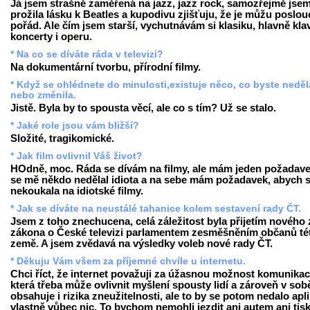
Já jsem strašně zaměřená na jazz, jazz rock, samozřejmě jsem
prožila lásku k Beatles a kupodivu zjišťuju, že je můžu poslou
pořád. Ale čím jsem starší, vychutnávám si klasiku, hlavně klav
koncerty i operu.
* Na co se díváte ráda v televizi?
Na dokumentární tvorbu, přírodní filmy.
* Když se ohlédnete do minulosti,existuje něco, co byste neděl
nebo změnila.
Jistě. Byla by to spousta věcí, ale co s tím? Už se stalo.
* Jaké role jsou vám bližší?
Složité, tragikomické.
* Jak film ovlivnil Váš život?
HOdně, moc. Ráda se dívám na filmy, ale mám jeden požadave
se mě někdo nedělal idiota a na sebe mám požadavek, abych 
nekoukala na idiotské filmy.
* Jak se díváte na neustálé tahanice kolem sestavení rady ČT.
Jsem z toho znechucena, celá záležitost byla přijetím nového 
zákona o České televizi parlamentem zesměšněním občanů té
země. A jsem zvědavá na výsledky voleb nové rady ČT.
* Děkuju Vám všem za příjemné chvíle u internetu.
Chci říct, že internet považuji za úžasnou možnost komunikac
která třeba může ovlivnit myšlení spousty lidí a zároveň v sob
obsahuje i rizika zneužitelnosti, ale to by se potom nedalo apl
vlastně vůbec nic. To bychom nemohli jezdit ani autem ani tis