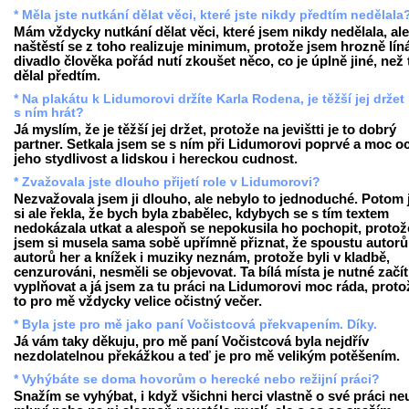
* Měla jste nutkání dělat věci, které jste nikdy předtím nedělala
Mám vždycky nutkání dělat věci, které jsem nikdy nedělala, ale
naštěstí se z toho realizuje minimum, protože jsem hrozně líná
divadlo člověka pořád nutí zkoušet něco, co je úplně jiné, než 
dělal předtím.
* Na plakátu k Lidumorovi držíte Karla Rodena, je těžší jej drže
s ním hrát?
Já myslím, že je těžší jej držet, protože na jevištti je to dobrý
partner. Setkala jsem se s ním při Lidumorovi poprvé a moc o
jeho stydlivost a lidskou i hereckou cudnost.
* Zvažovala jste dlouho přijetí role v Lidumorovi?
Nezvažovala jsem ji dlouho, ale nebylo to jednoduché. Potom
si ale řekla, že bych byla zbabělec, kdybych se s tím textem
nedokázala utkat a alespoň se nepokusila ho pochopit, protož
jsem si musela sama sobě upřímně přiznat, že spoustu autorů
autorů her a knížek i muziky neznám, protože byli v kladbě,
cenzurováni, nesměli se objevovat. Ta bílá místa je nutné začít
vyplňovat a já jsem za tu práci na Lidumorovi moc ráda, proto
to pro mě vždycky velice očistný večer.
* Byla jste pro mě jako paní Vočistcová překvapením. Díky.
Já vám taky děkuju, pro mě paní Vočistcová byla nejdřív
nezdolatelnou překážkou a teď je pro mě velikým potěšením.
* Vyhýbáte se doma hovorům o herecké nebo režijní práci?
Snažím se vyhýbat, i když všichni herci vlastně o své práci ne