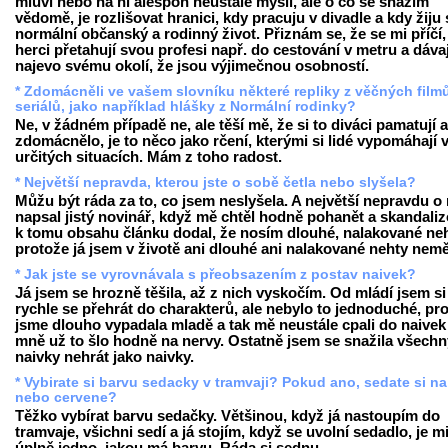
mluví nebo na ni alespoň neustále myslí, ale o co se snažím
vědomě, je rozlišovat hranici, kdy pracuju v divadle a kdy žiju 
normální občanský a rodinný život. Přiznám se, že se mi příčí
herci přetahují svou profesi např. do cestování v metru a dávaj
najevo svému okolí, že jsou výjimečnou osobností.
* Zdomácněli ve vašem slovníku některé repliky z věčných film
seriálů, jako například hlášky z Normální rodinky?
Ne, v žádném případě ne, ale těší mě, že si to diváci pamatují a
zdomácnělo, je to něco jako rčení, kterými si lidé vypomáhají 
určitých situacích. Mám z toho radost.
* Největší nepravda, kterou jste o sobě četla nebo slyšela?
Můžu být ráda za to, co jsem neslyšela. A největší nepravdu o
napsal jistý novinář, když mě chtěl hodně pohanět a skandaliz
k tomu obsahu článku dodal, že nosím dlouhé, nalakované neh
protože já jsem v životě ani dlouhé ani nalakované nehty nemě
* Jak jste se vyrovnávala s přeobsazením z postav naivek?
Já jsem se hrozně těšila, až z nich vyskočím. Od mládí jsem si
rychle se přehrát do charakterů, ale nebylo to jednoduché, pr
jsme dlouho vypadala mladě a tak mě neustále cpali do naivek
mně už to šlo hodně na nervy. Ostatně jsem se snažila všechn
naivky nehrát jako naivky.
* Vybirate si barvu sedacky v tramvaji? Pokud ano, sedate si n
nebo cervene?
Těžko vybírat barvu sedačky. Většinou, když já nastoupím do
tramvaje, všichni sedí a já stojím, když se uvolní sedadlo, je m