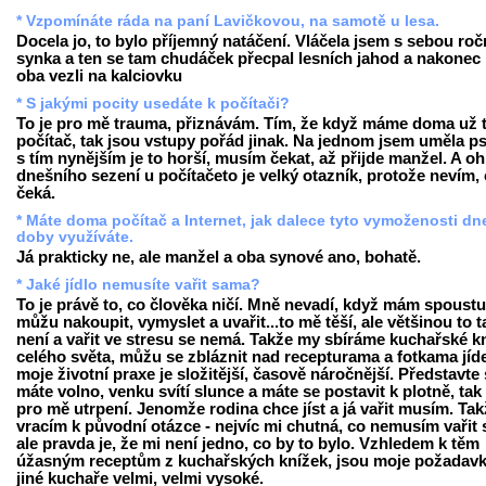
* Vzpomínáte ráda na paní Lavičkovou, na samotě u lesa.
Docela jo, to bylo příjemný natáčení. Vláčela jsem s sebou ro
synka a ten se tam chudáček přecpal lesních jahod a nakonec
oba vezli na kalciovku
* S jakými pocity usedáte k počítači?
To je pro mě trauma, přiznávám. Tím, že když máme doma už t
počítač, tak jsou vstupy pořád jinak. Na jednom jsem uměla ps
s tím nynějším je to horší, musím čekat, až přijde manžel. A o
dnešního sezení u počítačeto je velký otazník, protože nevím,
čeká.
* Máte doma počítač a Internet, jak dalece tyto vymoženosti dn
doby využíváte.
Já prakticky ne, ale manžel a oba synové ano, bohatě.
* Jaké jídlo nemusíte vařit sama?
To je právě to, co člověka ničí. Mně nevadí, když mám spoustu
můžu nakoupit, vymyslet a uvařit...to mě těší, ale většinou to t
není a vařit ve stresu se nemá. Takže my sbíráme kuchařské k
celého světa, můžu se zbláznit nad recepturama a fotkama jíde
moje životní praxe je složitější, časově náročnější. Představte 
máte volno, venku svítí slunce a máte se postavit k plotně, tak 
pro mě utrpení. Jenomže rodina chce jíst a já vařit musím. Tak
vracím k původní otázce - nejvíc mi chutná, co nemusím vařit
ale pravda je, že mi není jedno, co by to bylo. Vzhledem k těm
úžasným receptům z kuchařských knížek, jsou moje požadavk
jiné kuchaře velmi, velmi vysoké.