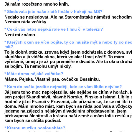
Já mám rozečteno mnoho knih.
* Sledovala jste naše zlaté finále v hokeji na MS?
Nedalo se nesledovat. Ale na Staroměstské náměstí nechodím
Nemám ráda večírky.
* Čeká vás letos nějaká role ve filmu či v televizi?
Není mi známo.
* Kterých oken se více bojíte, ty co musíte mýt a nebo ty co ne
mít?
To je dobrá otázka, zrovna když jsem odcházela z domova, sví
sluníčko a já viděla okna, která volala: Umej nás!!! To mám
vyřešené, umeju je až po premiéře v divadle. Ale ta okna druhá
se bojím. Ta nemohu umýt nikdy.
* Máte doma nějaké zvířátko?
Máme. Pejska. Vlastně psa, ovčačku Bessinku.
* Kam do světa jezdíte nejraději, kde se vám líbilo nejvíce?
Já jsem toho moc neprojezdila, ale nejlépe se cítím v horách.
sen projet Skandinávii, hlavně Norsko, Finsko a Island. Líbilo 
hodně v jižní Francii v Provenci, ale přiznám se, že se mi líbí i
doma. Mám mnoho míst, kam bych se ráda podívala a vždycky
jedeme na zájezd s nějakým divadelním představením, jsem
překvapená členitostí a krásou naší země a mám tolik restů a p
kam bych se chtěla podívat.
* Kterou muziku posloucháte?