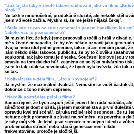
* Zažila jste taky v životě takové stěhování jako ve filmu ,,Kulo
blesk"?
Ne takhle mnohočetné, produkčně složité, ale několik stěhová
jsem v životě zažila. Myslím si, že mě ještě nějaká čekají.
* Stala jste se pro nejednu generaci s panem Hanzlíkem idolem
Nakolik vás to poznamenalo?
Já musím říct, že když jsme pracovali a točili a hráli v divadle,
mě v životě nenapadlo, že by nás někdo označil jako generačn
dvojici nebo idol jedné generace, takže já ani nemám pocit, že
nám někdo dělal takovou publicitu, že by to člověku zasahova
soukromí, tak jako tomu je dneska. Současní idolové jsou v t
smyslu na tom daleko hůř, zejména co se týká bulvárního tisku
jsem to tak zdaleka nevnímala, že bych byla hvězda, žila tak a c
se tak.
* Kolikrát jste viděla film ,,Léto s Kovbojem"?
Já myslím, že maximálně dvakrát. Nemusím se vidět častokrát
dokonce z toho mívám deprese.
* Nakolik postrádáte práci u filmu?
Samozřejmě, že bych aspoň ještě jeden film ráda natočila, ale 
záležitost je dost složitá, já jsem maximalista a první důležitá v
opravdu kvalitní scénář, záruka režisérské osobnosti, že tu ša
nebude chtít promarnit a zůstat na průměru, na povrchu a dalš
je taky můj věk. Je lehčí psát scénáře o mladých lidech a vůb
problematika střední nebo starší generace není nikde
frekventována, protože je složitější.