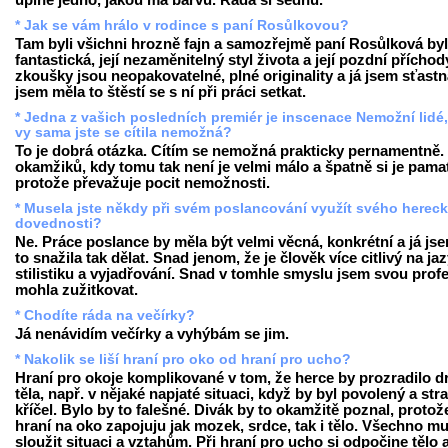
úplně jedno, jakou má barvu. Ráda si sednu.
* Jak se vám hrálo v rodince s paní Rosůlkovou?
Tam byli všichni hrozně fajn a samozřejmě paní Rosůlková by
fantastická, její nezaměnitelný styl života a její pozdní příchod
zkoušky jsou neopakovatelné, plné originality a já jsem sťastn
jsem měla to štěstí se s ní při práci setkat.
* Jedna z vašich posledních premiér je inscenace Nemožní lidé
vy sama jste se cítila nemožná?
To je dobrá otázka. Cítím se nemožná prakticky pernamentně.
okamžiků, kdy tomu tak není je velmi málo a špatně si je pamat
protože převažuje pocit nemožnosti.
* Musela jste někdy při svém poslancování využít svého herec
dovednosti?
Ne. Práce poslance by měla být velmi věcná, konkrétní a já js
to snažila tak dělat. Snad jenom, že je člověk více citlivý na ja
stilistiku a vyjadřování. Snad v tomhle smyslu jsem svou profe
mohla zužitkovat.
* Chodíte ráda na večírky?
Já nenávidím večírky a vyhýbám se jim.
* Nakolik se liší hraní pro oko od hraní pro ucho?
Hraní pro okoje komplikované v tom, že herce by prozradilo d
těla, např. v nějaké napjaté situaci, když by byl povolený a str
kříčel. Bylo by to falešné. Divák by to okamžitě poznal, protože
hraní na oko zapojuju jak mozek, srdce, tak i tělo. Všechno mu
sloužit situaci a vztahům. Při hraní pro ucho si odpočine tělo 