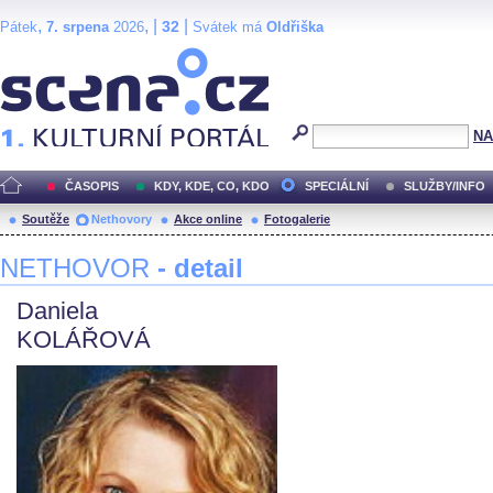
,
, |
|
32
Pátek
7. srpena
2026
Svátek má
Oldřiška
Scéna.cz
NA
ČASOPIS
KDY, KDE, CO, KDO
SPECIÁLNÍ
SLUŽBY/INFO
Soutěže
Nethovory
Akce online
Fotogalerie
NETHOVOR
- detail
Daniela
KOLÁŘOVÁ