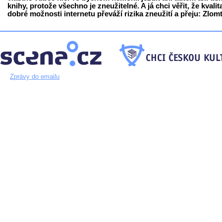
knihy, protože všechno je zneužitelné. A já chci věřit, že kvalit
dobré možnosti internetu převáží rizika zneužití a přeju: Zlomt
Zprávy do emailu