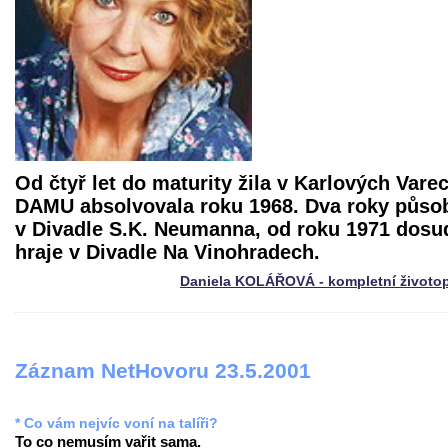
Od čtyř let do maturity žila v Karlových Vare
DAMU absolvovala roku 1968. Dva roky působ
v Divadle S.K. Neumanna, od roku 1971 dosu
hraje v Divadle Na Vinohradech.
Daniela KOLÁŘOVÁ - kompletní životo
Záznam NetHovoru 23.5.2001
* Co vám nejvíc voní na talíři?
To co nemusím vařit sama.