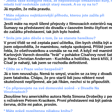
* Jedna Vaše kolegyně řekla, že nepodstoupí omlazovací kůry,
mladá tvář nedokáže zakrýt starý mozek. A co vy na to?
Já myslím, že měla pravdu.
* Máte nějakou nejbláznivější příhodu, kterou jste zažila při
filmování?
Jestli máte na mysli šílené přejezdy z filmovacích exteriérů nap
Šumavy na představení do divadla v ćasovém limitu čtyřicet m
do začátku představení, tak jich bylo hodně.
* Snila jste jako děvče o tom, že se stanete herečkou?
V první třídě se mě zeptala paní učitelka, čím bych chtěla být 
jsem odpověděla, že maminkou, nebyla spokojená. Příště jse
řekla, že ošetřovatelkou a usmála se na mě. A když mě mamin
Karlových Varech dovolila "hrát" v pohádce Císařovy nové šaty
je Hans Christian Andersen - Kuchtíka a holčičku, která kříčí, 
Císař je nahatý, tak jsem se rozhodla definitivně.
* Cítíte se v Praze večer bezpečně?
Já o tom neuvažuju. Nemá to smysl, vracím se za tmy z divadl
jsem fatalistka. Chápu, že pro starší lidi jsou některé nové
skutečnosti nepříjemné, ale jak říkám, nechci si to připouštět.
* Co připravujete na své domovské scéně - v Divadle Na
Vinohradech?
Zkoušíme hru amerického autora Neila Simona Drobečky z pe
s režisérem Petrem Kracikem. První představení má být patná
června, držte mi palce, prosím.
* Máte právě rozečtenou nějakou knihu?