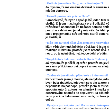
* Kolikrát jste viděla film ,,Léto s Kovbojem"?
Já myslím, že maximálně dvakrát. Nemusím se
mívám deprese.
* Nakolik postrádáte práci u filmu?
Samozřejmě, že bych aspoň ještě jeden film ráda
složitá, já jsem maximalista a první důležitá v
režisérské osobnosti, že tu šanci nebude chtí
povrchu a další věc je taky můj věk. Je lehčí
dnes problematika střední nebo starší genera
je složitější.
* Měla jste nutkání dělat věci, které jste nikdy př
Mám vždycky nutkání dělat věci, které jsem ni
realizuje minimum, protože jsem hrozně líná. 
něco, co je úplně jiné, než to, co dělal předtím.
* Na plakátu k Lidumorovi držíte Karla Rodena, je 
Já myslím, že je těžší jej držet, protože na jevi
se s ním při Lidumorovi poprvé a moc oceńuju 
cudnost.
* Zvažovala jste dlouho přijetí role v Lidumorovi?
Nezvažovala jsem ji dlouho, ale nebylo to jedn
bych byla zbabělec, kdybych se s tím textem 
nepokusila ho pochopit, protože jsem si muse
spoustu autorů, autorů her a knížek i muziky n
cenzurováni, nesměli se objevovat. Ta bílá mís
za tu práci na Lidumorovi moc ráda, protože j
večer.
* Byla jste pro mě jako paní Vočistcová překvapen