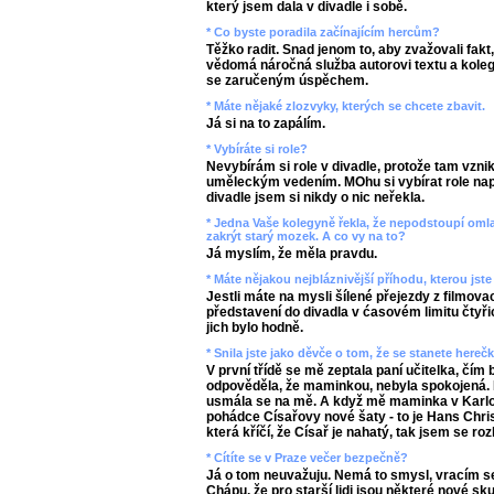
který jsem dala v divadle i sobě.
* Co byste poradila začínajícím hercům?
Těžko radit. Snad jenom to, aby zvažovali fakt,
vědomá náročná služba autorovi textu a kolegů
se zaručeným úspěchem.
* Máte nějaké zlozvyky, kterých se chcete zbavit.
Já si na to zapálím.
* Vybíráte si role?
Nevybírám si role v divadle, protože tam vzni
uměleckým vedením. MOhu si vybírat role napřík
divadle jsem si nikdy o nic neřekla.
* Jedna Vaše kolegyně řekla, že nepodstoupí oml
zakrýt starý mozek. A co vy na to?
Já myslím, že měla pravdu.
* Máte nějakou nejbláznivější příhodu, kterou jste 
Jestli máte na mysli šílené přejezdy z filmov
představení do divadla v ćasovém limitu čtyři
jich bylo hodně.
* Snila jste jako děvče o tom, že se stanete here
V první třídě se mě zeptala paní učitelka, čím
odpověděla, že maminkou, nebyla spokojená. P
usmála se na mě. A když mě maminka v Karlov
pohádce Císařovy nové šaty - to je Hans Chris
která kříčí, že Císař je nahatý, tak jsem se roz
* Cítíte se v Praze večer bezpečně?
Já o tom neuvažuju. Nemá to smysl, vracím se 
Chápu, že pro starší lidi jsou některé nové sk