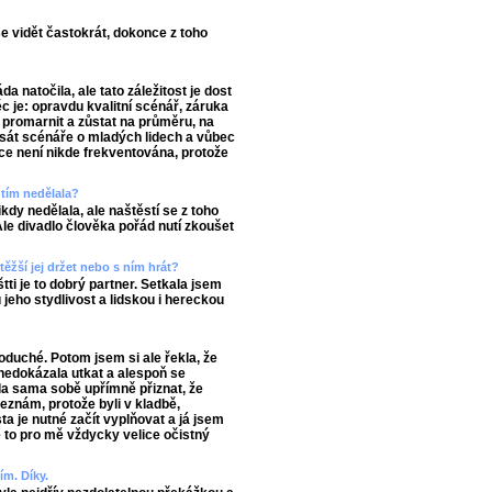
 vidět častokrát, dokonce z toho
 natočila, ale tato záležitost je dost
ěc je: opravdu kvalitní scénář, záruka
t promarnit a zůstat na průměru, na
 psát scénáře o mladých lidech a vůbec
ce není nikde frekventována, protože
edtím nedělala?
kdy nedělala, ale naštěstí se z toho
Ale divadlo člověka pořád nutí zkoušet
těžší jej držet nebo s ním hrát?
štti je to dobrý partner. Setkala jsem
jeho stydlivost a lidskou i hereckou
oduché. Potom jsem si ale řekla, že
nedokázala utkat a alespoň se
la sama sobě upřímně přiznat, že
eznám, protože byli v kladbě,
ta je nutné začít vyplňovat a já jsem
e to pro mě vždycky velice očistný
ím. Díky.