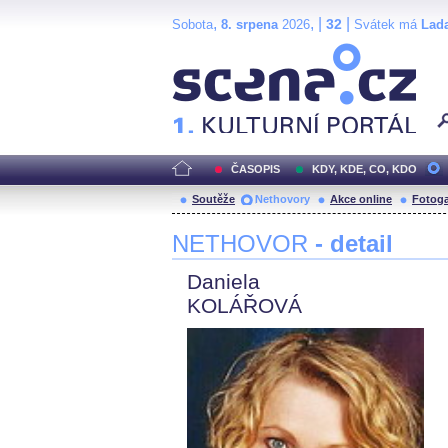
,
, |
|
32
Sobota
8. srpena
2026
Svátek má
Lad
Scéna.cz
ČASOPIS
KDY, KDE, CO, KDO
Soutěže
Nethovory
Akce online
Fotoga
NETHOVOR
- detail
Daniela
KOLÁŘOVÁ