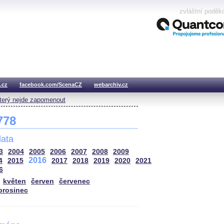
zvláštní poděk
.cz
facebook.com/ScenaCZ
webarchiv.cz
který nejde zapomenout
 778
ata
3
2004
2005
2006
2007
2008
2009
2016
4
2015
2017
2018
2019
2020
2021
6
květen
červen
červenec
prosinec