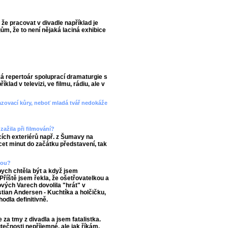
 že pracovat v divadle například je
m, že to není nějaká laciná exhibice
ká repertoár spoluprací dramaturgie s
lad v televizi, ve filmu, rádiu, ale v
azovací kůry, neboť mladá tvář nedokáže
zažila při filmování?
acích exteriérů např. z Šumavy na
cet minut do začátku představení, tak
čkou?
 bych chtěla být a když jsem
říště jsem řekla, že ošetřovatelkou a
ých Varech dovolila "hrát" v
tian Andersen - Kuchtíka a holčičku,
hodla definitivně.
za tmy z divadla a jsem fatalistka.
utečnosti nepříjemné, ale jak říkám,