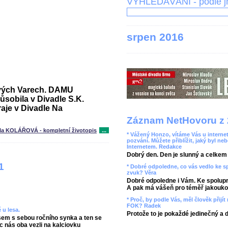
VYHLEDÁVÁNÍ - podle 
srpen 2016
lových Varech. DAMU
ůsobila v Divadle S.K.
aje v Divadle Na
Záznam NetHovoru z 
la KOLÁŘOVÁ - kompletní životopis
...
* Vážený Honzo, vítáme Vás u internet
pozvání. Můžete přiblížit, jaký byl ne
Internetem. Redakce
Dobrý den. Den je slunný a celkem r
1
* Dobré odpoledne, co vás vedlo ke 
zvuk? Věra
Dobré odpoledne i Vám. Ke spolupr
A pak má vášeň pro téměř jakoukol
* Proč, by podle Vás, měl člověk přij
FOK? Radek
 u lesa.
Protože to je pokaždé jedinečný a 
 jsem s sebou ročního synka a ten se
 nás oba vezli na kalciovku