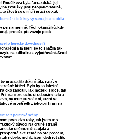
 Rosůlková byla fantastická, její
ody na zkoušky jsou neopakovatelné,
to štěstí se s ní při práci setkat.
Nemožní lidé, kdy vy sama jste se cítila
cky pernamentně. Těch okamžiků, kdy
atuji, protože převažuje pocit
t svého herecké dovednosti?
onkrétní a já jsem se to snažila tak
jazyk, na stilistiku a vyjadřování. Snad
tkovat.
y prozradilo držení těla, např. v
strašně kříčel. Bylo by to falešné.
 na oko zapojuju jak mozek, srdce, tak
 Při hraní pro ucho si odpočine tělo a
va, na intimitu sdělení, která ve
takové prostředky, jako při hraní na
ut se z politické scény.
nom první dva roky, tak jsem to v
n faktický důvod. Na druhé straně
lanecké sněmovně zaujala a
 prosperitě své země na sto procent,
 tak nebylo, mohla jsem dodržet slib,