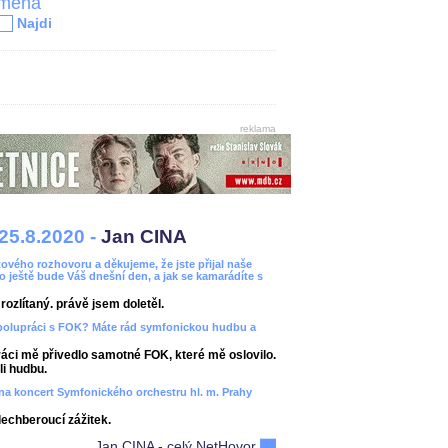
jména
Najdi
reklama
25.8.2020 -
Jan CINA
ového rozhovoru a děkujeme, že jste přijal naše
bo ještě bude Váš dnešní den, a jak se kamarádíte s
ozlítaný. právě jsem doletěl.
spolupráci s FOK? Máte rád symfonickou hudbu a
áci mě přivedlo samotné FOK, které mě oslovilo.
i hudbu.
ít na koncert Symfonického orchestru hl. m. Prahy
dechberoucí zážitek.
Jan CINA - celý NetHovor