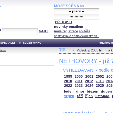
MOJE SCÉNA >>
a
PŘIHLÁSIT
novinky emailem
NAJDI
nová registrace
soutěže
nastavit jako domovskou stránku
SPECIÁLNÍ
SLUŽBY/INFO
quantcom
TIP!
Videoklip 2005 film, na 
lerie
NETHOVORY
- již
VYHLEDÁVÁNÍ - podle d
1999
2000
2001
2002
200
2010
2011
2012
2013
201
2022
2023
2024
2025
202
leden
únor
březen
duben
srpen
září
říjen
listopad