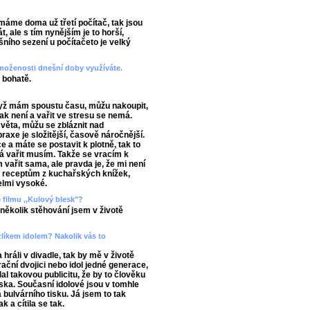
máme doma už třetí počítač, tak jsou
 ale s tím nynějším je to horší,
ního sezení u počítačeto je velký
vymoženosti dnešní doby využíváte.
 bohatě.
když mám spoustu času, můžu nakoupit,
 tak není a vařit ve stresu se nemá.
věta, můžu se zbláznit nad
raxe je složitější, časově náročnější.
e a máte se postavit k plotně, tak to
já vařit musím. Takže se vracím k
 vařit sama, ale pravda je, že mi není
m receptům z kuchařských knížek,
elmi vysoké.
e filmu ,,Kulový blesk"?
několik stěhování jsem v životě
zlíkem idolem? Nakolik vás to
 hráli v divadle, tak by mě v životě
ační dvojici nebo idol jedné generace,
al takovou publicitu, že by to člověku
ska. Současní idolové jsou v tomhle
bulvárního tisku. Já jsem to tak
k a cítila se tak.