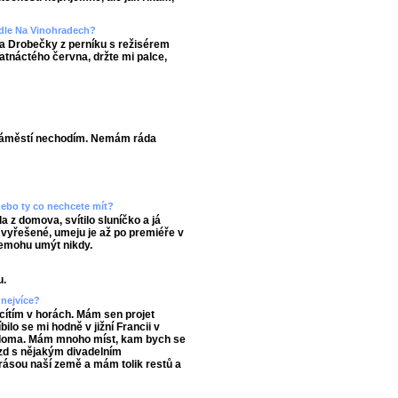
adle Na Vinohradech?
a Drobečky z perníku s režisérem
tnáctého června, držte mi palce,
 náměstí nechodím. Nemám ráda
 nebo ty co nechcete mít?
 z domova, svítilo sluníčko a já
 vyřešené, umeju je až po premiéře v
 nemohu umýt nikdy.
u.
 nejvíce?
 cítím v horách. Mám sen projet
bilo se mi hodně v jižní Francii v
nás doma. Mám mnoho míst, kam bych se
ezd s nějakým divadelním
rásou naší země a mám tolik restů a