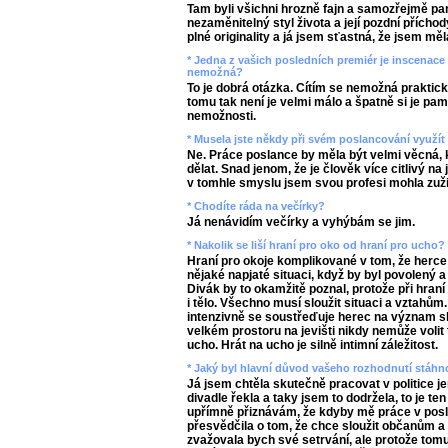
Tam byli všichni hrozně fajn a samozřejmě paní
nezaměnitelný styl života a její pozdní přích
plné originality a já jsem sťastná, že jsem měla 
* Jedna z vašich posledních premiér je inscenace 
nemožná?
To je dobrá otázka. Cítím se nemožná prakti
tomu tak není je velmi málo a špatně si je pam
nemožnosti.
* Musela jste někdy při svém poslancování využí
Ne. Práce poslance by měla být velmi věcná, k
dělat. Snad jenom, že je člověk více citlivý na 
v tomhle smyslu jsem svou profesi mohla zuži
* Chodíte ráda na večírky?
Já nenávidím večírky a vyhýbám se jim.
* Nakolik se liší hraní pro oko od hraní pro ucho?
Hraní pro okoje komplikované v tom, že herce b
nějaké napjaté situaci, když by byl povolený a 
Divák by to okamžitě poznal, protože při hraní
i tělo. Všechno musí sloužit situaci a vztahům.
intenzivně se soustřeďuje herec na význam slo
velkém prostoru na jevišti nikdy nemůže volit 
ucho. Hrát na ucho je silně intimní záležitost.
* Jaký byl hlavní důvod vašeho rozhodnutí stáhno
Já jsem chtěla skutečně pracovat v politice je
divadle řekla a taky jsem to dodržela, to je te
upřímně přiznávám, že kdyby mě práce v pos
přesvědčila o tom, že chce sloužit občanům a
zvažovala bych své setrvání, ale protože tomu