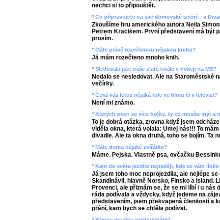
nechci si to připouštět.
* Co připravujete na své domovské scéně - v Div
Zkoušíme hru amerického autora Neila Simon
Petrem Kracikem. První představení má být pa
prosím.
* Máte právě rozečtenou nějakou knihu?
Já mám rozečteno mnoho knih.
* Sledovala jste naše zlaté finále v hokeji na MS?
Nedalo se nesledovat. Ale na Staroměstské
večírky.
* Čeká vás letos nějaká role ve filmu či v televizi?
Není mi známo.
* Kterých oken se více bojíte, ty co musíte mýt a
To je dobrá otázka, zrovna když jsem odcházela
viděla okna, která volala: Umej nás!!! To mám
divadle. Ale ta okna druhá, toho se bojím. Ta
* Máte doma nějaké zvířátko?
Máme. Pejska. Vlastně psa, ovčačku Bessink
* Kam do světa jezdíte nejraději, kde se vám líbilo
Já jsem toho moc neprojezdila, ale nejlépe se
Skandinávii, hlavně Norsko, Finsko a Island. Lí
Provenci, ale přiznám se, že se mi líbí i u 
ráda podívala a vždycky, když jedeme na záj
představením, jsem překvapená členitostí a k
přání, kam bych se chtěla podívat.
* Kterou muziku posloucháte?