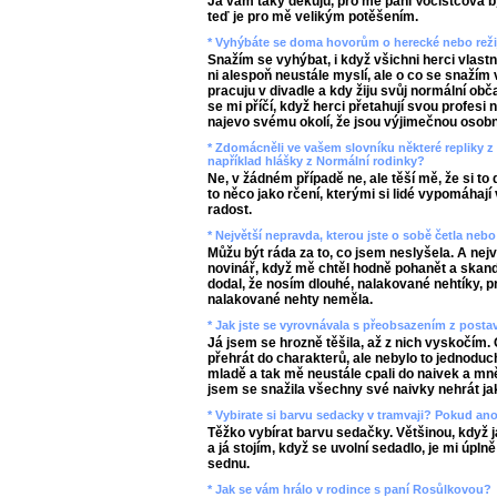
Já vám taky děkuju, pro mě paní Vočistcová b
teď je pro mě velikým potěšením.
* Vyhýbáte se doma hovorům o herecké nebo režij
Snažím se vyhýbat, i když všichni herci vlast
ni alespoň neustále myslí, ale o co se snažím 
pracuju v divadle a kdy žiju svůj normální obč
se mi příčí, když herci přetahují svou profesi 
najevo svému okolí, že jsou výjimečnou osobn
* Zdomácněli ve vašem slovníku některé repliky z 
například hlášky z Normální rodinky?
Ne, v žádném případě ne, ale těší mě, že si to 
to něco jako rčení, kterými si lidé vypomáhají
radost.
* Největší nepravda, kterou jste o sobě četla nebo
Můžu být ráda za to, co jsem neslyšela. A nej
novinář, když mě chtěl hodně pohanět a skan
dodal, že nosím dlouhé, nalakované nehtíky, pr
nalakované nehty neměla.
* Jak jste se vyrovnávala s přeobsazením z posta
Já jsem se hrozně těšila, až z nich vyskočím. 
přehrát do charakterů, ale nebylo to jednodu
mladě a tak mě neustále cpali do naivek a mně
jsem se snažila všechny své naivky nehrát ja
* Vybirate si barvu sedacky v tramvaji? Pokud an
Těžko vybírat barvu sedačky. Většinou, když j
a já stojím, když se uvolní sedadlo, je mi úpln
sednu.
* Jak se vám hrálo v rodince s paní Rosůlkovou?