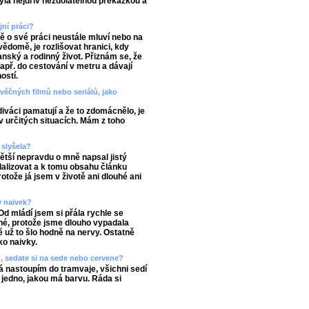
yla nejdřív nezdolatelnou překážkou a
ní práci?
ně o své práci neustále mluví nebo na
vědomě, je rozlišovat hranici, kdy
anský a rodinný život. Přiznám se, že
např. do cestování v metru a dávají
ostí.
věčných filmů nebo seriálů, jako
diváci pamatují a že to zdomácnělo, je
 v určitých situacích. Mám z toho
 slyšela?
větší nepravdu o mně napsal jistý
dalizovat a k tomu obsahu článku
otože já jsem v životě ani dlouhé ani
v naivek?
Od mládí jsem si přála rychle se
ché, protože jsme dlouho vypadala
 už to šlo hodně na nervy. Ostatně
ko naivky.
o, sedate si na sede nebo cervene?
á nastoupím do tramvaje, všichni sedí
ě jedno, jakou má barvu. Ráda si