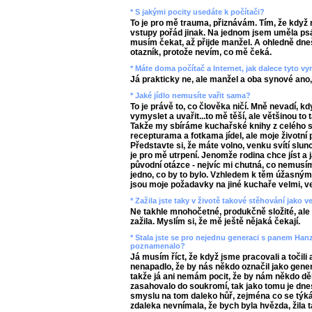
* S jakými pocity usedáte k počítači?
To je pro mě trauma, přiznávám. Tím, že když 
vstupy pořád jinak. Na jednom jsem uměla psát,
musím čekat, až přijde manžel. A ohledně dneš
otazník, protože nevím, co mě čeká.
* Máte doma počítač a Internet, jak dalece tyto 
Já prakticky ne, ale manžel a oba synové ano,
* Jaké jídlo nemusíte vařit sama?
To je právě to, co člověka ničí. Mně nevadí, 
vymyslet a uvařit...to mě těší, ale většinou to
Takže my sbíráme kuchařské knihy z celého s
recepturama a fotkama jídel, ale moje životní p
Představte si, že máte volno, venku svítí slunc
je pro mě utrpení. Jenomže rodina chce jíst a 
původní otázce - nejvíc mi chutná, co nemusím
jedno, co by to bylo. Vzhledem k těm úžasný
jsou moje požadavky na jiné kuchaře velmi, v
* Zažila jste taky v životě takové stěhování jako v
Ne takhle mnohočetné, produkčně složité, ale 
zažila. Myslím si, že mě ještě nějaká čekají.
* Stala jste se pro nejednu generaci s panem Han
poznamenalo?
Já musím říct, že když jsme pracovali a točili a
nenapadlo, že by nás někdo označil jako gener
takže já ani nemám pocit, že by nám někdo děl
zasahovalo do soukromí, tak jako tomu je dne
smyslu na tom daleko hůř, zejména co se týká 
zdaleka nevnímala, že bych byla hvězda, žila ta