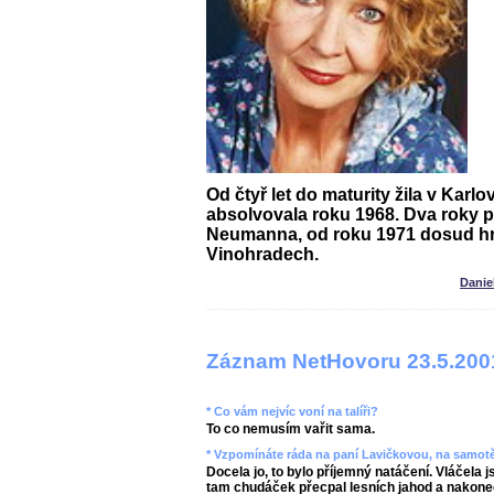
Od čtyř let do maturity žila v Kar
absolvovala roku 1968. Dva roky p
Neumanna, od roku 1971 dosud hr
Vinohradech.
Danie
Záznam NetHovoru 23.5.200
* Co vám nejvíc voní na talíři?
To co nemusím vařit sama.
* Vzpomínáte ráda na paní Lavičkovou, na samotě
Docela jo, to bylo příjemný natáčení. Vláčela
tam chudáček přecpal lesních jahod a nakonec