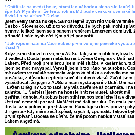
* Ocitli ste sa medzi hokejistami len náhodou alebo ste fanúšik
športu? Myslíte si, že tento rok na MS bude česko-slovenské f
A váš tip na víťaza? Dušan
Jsem velký fanda hokeje. Samozřejmě bych rád viděl ve finále
Česko - Slovensko, už z toho důvodu, že bych pak mohl zpíva
hymny, jelikož jsem se s panem trenérem Lenertem domluvil, 
případě finále bych náš tým přijel podpořit.
* Jak vzpomínáte na Vaše vůbec první veřejné pěvecké vystou
Karel B.
Když jsem sloužil na vojně v AUSu, tak jsme mohli hostovat v
divadlech. Dostal jsem nabídku na Evžena Oněgina v Ústí nad
Labem. Před mojí premiérou jsem měl službu v kasárnách, tud
jsem se moc nevyspal. Vyrazil jsem brzo ráno na autobus. Ce
mě ovšem ve městě zastavila vojenská hlídka a odvedla mě na
posádku, z důvodu nepředpisově dlouhých vlasů. Začal jsem 
vysvětlovat, že jsem z AUSu a mám vystoupení v Ústí. Oni na 
"Evžen Oněgin? Čo to také. My vás zavřeme až zčernáte. I na 
zahráte."... Naštěstí jsem na housle hrát nemusel, akorát mě
ostříhali dohola. Autobus jsem stihl na poslední chvíli a v diva
Ústí mě nemohli poznat. Naštěstí mě dali paruku. Do reálu jse
dostal až v polovině představení. Pamatuji si dnes pouze pok
dirigenta - kdy mám začít zpívat, zrychlit, zpomalit. Takové by
první zpívání. Docela se dívím, že mě potom nabídli v Ústí nad
Labem angažmá.