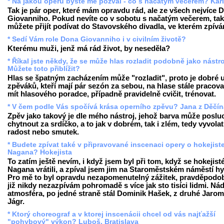
* Na jakou operu byste mě pozval - co s načatým večerem? Kar
Tak je pár oper, které mám opravdu rád, ale ze všech nejvíce 
Giovanniho. Pokud nevíte co v sobotu s načatým večerem, tak
můžete přijít podívat do Stavovského divadla, ve kterém zpívá
* Sedí Vám role Dona Giovanniho i v civilním životě?
Kterému muži, jenž má rád život, by neseděla?
* Říkal jste někdy, že se může hlas rozladit podobně jako nástro
Můžete toto přiblížit?
Hlas se špatným zacházením může "rozladit", proto je dobré 
zpěváků, kteří mají pár sezón za sebou, na hlase stále pracova
mít hlasového poradce, případně pravidelně cvičit, trénovat.
* V čem podle Vás spočívá krása operního zpěvu? Jana z Děčín
Zpěv jako takový je dle mého nástroj, jehož barva může poslu
chytnout za srdíčko, a to jak v dobrém, tak i zlém, tedy vyvolat
radost nebo smutek.
* Budete zpívat také v připravované inscenaci opery o hokejist
Nagana? Hokejista
To zatím ještě nevím, i když jsem byl při tom, když se hokejist
Nagana vrátili, a zpíval jsem jim na Staroměstském náměstí h
Pro mě to byl opravdu nezapomenutelný zážitek, pravděpodob
již nikdy nezazpívám pohromadě s více jak sto tisíci lidmi. Ná
atmosféra, po jedné straně stál Dominik Hašek, z druhé Jarom
Jágr.
* Ktorý choreograf a v ktorej inscenácii chcel od vás najťažší
"pohybový" výkon? Luboš, Bratislava