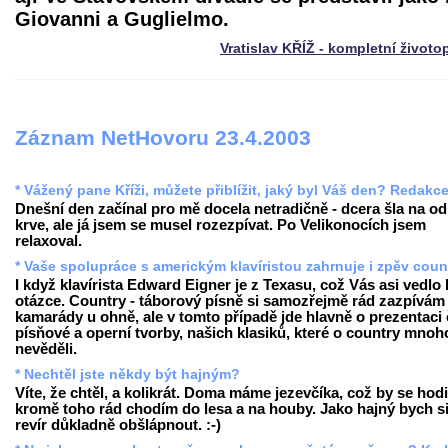
Giovanni a Guglielmo.
Vratislav KŘÍŽ - kompletní životo
Záznam NetHovoru 23.4.2003
* Vážený pane Kříži, můžete přiblížit, jaký byl Váš den? Redakc
Dnešní den začínal pro mě docela netradičně - dcera šla na o
krve, ale já jsem se musel rozezpívat. Po Velikonocích jsem
relaxoval.
* Vaše spolupráce s americkým klavíristou zahrnuje i zpěv coun
I když klavírista Edward Eigner je z Texasu, což Vás asi vedlo 
otázce. Country - táborový písně si samozřejmě rád zazpívám
kamarády u ohně, ale v tomto případě jde hlavně o prezentaci
písňové a operní tvorby, našich klasiků, které o country mnoh
nevěděli.
* Nechtěl jste někdy být hajným?
Víte, že chtěl, a kolikrát. Doma máme jezevčíka, což by se hodi
kromě toho rád chodím do lesa a na houby. Jako hajný bych s
revír důkladně obšlápnout. :-)