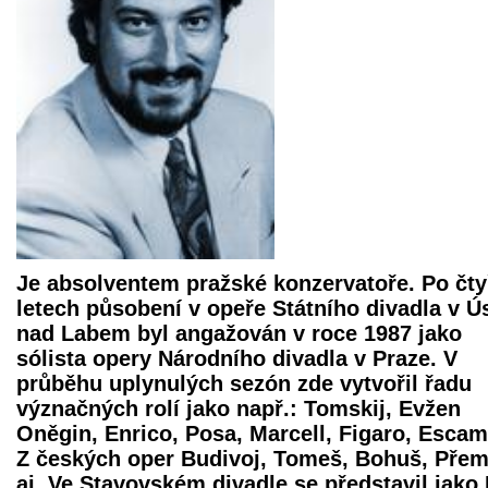
Je absolventem pražské konzervatoře. Po čt
letech působení v opeře Státního divadla v Ús
nad Labem byl angažován v roce 1987 jako
sólista opery Národního divadla v Praze. V
průběhu uplynulých sezón zde vytvořil řadu
význačných rolí jako např.: Tomskij, Evžen
Oněgin, Enrico, Posa, Marcell, Figaro, Escami
Z českých oper Budivoj, Tomeš, Bohuš, Přem
aj. Ve Stavovském divadle se představil jako