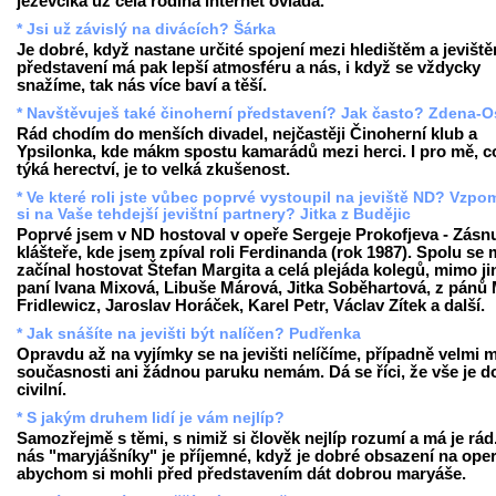
jezevčíka už celá rodina internet ovládá.
* Jsi už závislý na divácích? Šárka
Je dobré, když nastane určité spojení mezi hledištěm a jevišt
představení má pak lepší atmosféru a nás, i když se vždycky
snažíme, tak nás více baví a těší.
* Navštěvuješ také činoherní představení? Jak často? Zdena-O
Rád chodím do menších divadel, nejčastěji Činoherní klub a
Ypsilonka, kde mákm spostu kamarádů mezi herci. I pro mě, c
týká herectví, je to velká zkušenost.
* Ve které roli jste vůbec poprvé vystoupil na jeviště ND? Vzp
si na Vaše tehdejší jevištní partnery? Jitka z Budějic
Poprvé jsem v ND hostoval v opeře Sergeje Prokofjeva - Zásn
klášteře, kde jsem zpíval roli Ferdinanda (rok 1987). Spolu se
začínal hostovat Štefan Margita a celá plejáda kolegů, mimo ji
paní Ivana Mixová, Libuše Márová, Jitka Soběhartová, z pánů 
Fridlewicz, Jaroslav Horáček, Karel Petr, Václav Zítek a další.
* Jak snášíte na jevišti být nalíčen? Pudřenka
Opravdu až na vyjímky se na jevišti nelíčíme, případně velmi m
současnosti ani žádnou paruku nemám. Dá se říci, že vše je d
civilní.
* S jakým druhem lidí je vám nejlíp?
Samozřejmě s těmi, s nimiž si člověk nejlíp rozumí a má je rád
nás "maryjášníky" je příjemné, když je dobré obsazení na oper
abychom si mohli před představením dát dobrou maryáše.