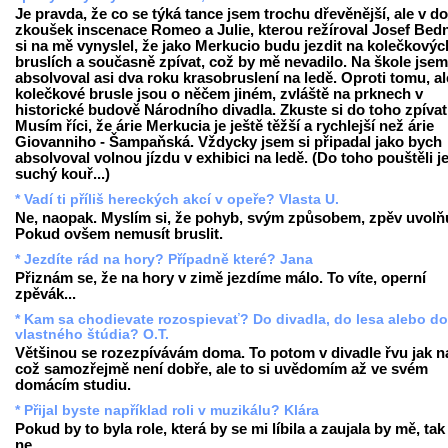
Je pravda, že co se týká tance jsem trochu dřevěnější, ale v d
zkoušek inscenace Romeo a Julie, kterou režíroval Josef Bedn
si na mě vynyslel, že jako Merkucio budu jezdit na kolečkovýc
bruslích a současně zpívat, což by mě nevadilo. Na škole jsem
absolvoval asi dva roku krasobruslení na ledě. Oproti tomu, al
kolečkové brusle jsou o něčem jiném, zvláště na prknech v
historické budově Národního divadla. Zkuste si do toho zpívat
Musím říci, že árie Merkucia je ještě těžší a rychlejší než árie
Giovanniho - Šampaňská. Vždycky jsem si připadal jako bych
absolvoval volnou jízdu v exhibici na ledě. (Do toho pouštěli j
suchý kouř...)
* Vadí ti příliš hereckých akcí v opeře? Vlasta U.
Ne, naopak. Myslím si, že pohyb, svým způsobem, zpěv uvolňu
Pokud ovšem nemusít bruslit.
* Jezdíte rád na hory? Případně které? Jana
Přiznám se, že na hory v zimě jezdíme málo. To víte, operní
zpěvák...
* Kam sa chodievate rozospievať? Do divadla, do lesa alebo do
vlastného štúdia? O.T.
Většinou se rozezpívávám doma. To potom v divadle řvu jak na
což samozřejmě není dobře, ale to si uvědomím až ve svém
domácím studiu.
* Přijal byste například roli v muzikálu? Klára
Pokud by to byla role, která by se mi líbila a zaujala by mě, tak
ne.