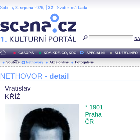
,
, |
|
32
Sobota
8. srpena
2026
Svátek má
Lada
Scéna.cz
NA
ČASOPIS
KDY, KDE, CO, KDO
SPECIÁLNÍ
SLUŽBY/INFO
Soutěže
Nethovory
Akce online
Fotogalerie
NETHOVOR
- detail
Vratislav
KŘÍŽ
* 1901
Praha
ČR