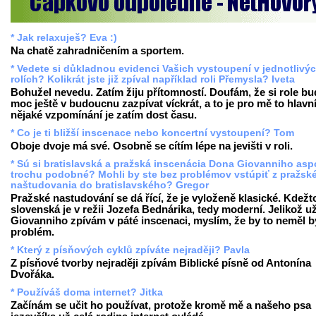
* Jak relaxuješ? Eva :)
Na chatě zahradničením a sportem.
* Vedete si důkladnou evidenci Vašich vystoupení v jednotlivý
rolích? Kolikrát jste již zpíval například roli Přemysla? Iveta
Bohužel nevedu. Zatím žiju přítomností. Doufám, že si role b
moc ještě v budoucnu zazpívat víckrát, a to je pro mě to hlavn
nějaké vzpomínání je zatím dost času.
* Co je ti bližší inscenace nebo koncertní vystoupení? Tom
Oboje dvoje má své. Osobně se cítím lépe na jevišti v roli.
* Sú si bratislavská a pražská inscenácia Dona Giovanniho as
trochu podobné? Mohli by ste bez problémov vstúpiť z pražsk
naštudovania do bratislavského? Gregor
Pražské nastudování se dá řící, že je vyloženě klasické. Kdežt
slovenská je v režii Jozefa Bednárika, tedy moderní. Jelikož u
Giovanniho zpívám v páté inscenaci, myslím, že by to neměl b
problém.
* Který z písňových cyklů zpíváte nejraději? Pavla
Z písňové tvorby nejraději zpívám Biblické písně od Antonína
Dvořáka.
* Používáš doma internet? Jitka
Začínám se učit ho používat, protože kromě mě a našeho psa