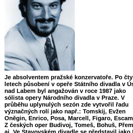
Je absolventem pražské konzervatoře. Po čt
letech působení v opeře Státního divadla v Ús
nad Labem byl angažován v roce 1987 jako
sólista opery Národního divadla v Praze. V
průběhu uplynulých sezón zde vytvořil řadu
význačných rolí jako např.: Tomskij, Evžen
Oněgin, Enrico, Posa, Marcell, Figaro, Escami
Z českých oper Budivoj, Tomeš, Bohuš, Přem
aj. Ve Stavovském divadle se představil jako