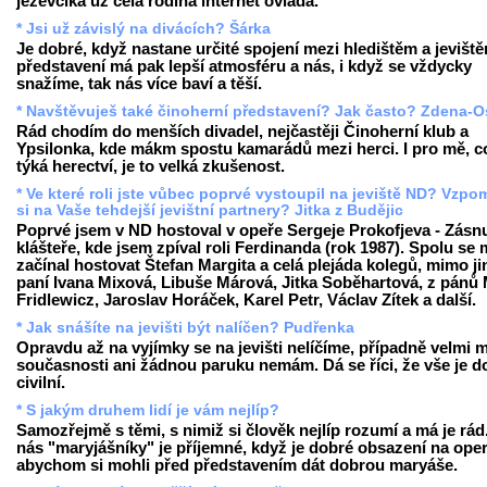
jezevčíka už celá rodina internet ovládá.
* Jsi už závislý na divácích? Šárka
Je dobré, když nastane určité spojení mezi hledištěm a jevišt
představení má pak lepší atmosféru a nás, i když se vždycky
snažíme, tak nás více baví a těší.
* Navštěvuješ také činoherní představení? Jak často? Zdena-O
Rád chodím do menších divadel, nejčastěji Činoherní klub a
Ypsilonka, kde mákm spostu kamarádů mezi herci. I pro mě, c
týká herectví, je to velká zkušenost.
* Ve které roli jste vůbec poprvé vystoupil na jeviště ND? Vzp
si na Vaše tehdejší jevištní partnery? Jitka z Budějic
Poprvé jsem v ND hostoval v opeře Sergeje Prokofjeva - Zásn
klášteře, kde jsem zpíval roli Ferdinanda (rok 1987). Spolu se
začínal hostovat Štefan Margita a celá plejáda kolegů, mimo ji
paní Ivana Mixová, Libuše Márová, Jitka Soběhartová, z pánů 
Fridlewicz, Jaroslav Horáček, Karel Petr, Václav Zítek a další.
* Jak snášíte na jevišti být nalíčen? Pudřenka
Opravdu až na vyjímky se na jevišti nelíčíme, případně velmi m
současnosti ani žádnou paruku nemám. Dá se říci, že vše je d
civilní.
* S jakým druhem lidí je vám nejlíp?
Samozřejmě s těmi, s nimiž si člověk nejlíp rozumí a má je rád
nás "maryjášníky" je příjemné, když je dobré obsazení na oper
abychom si mohli před představením dát dobrou maryáše.