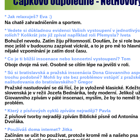
* Jak relaxuješ? Eva :)
Na chatě zahradničením a sportem.
* Vedete si důkladnou evidenci Vašich vystoupení v jednotlivý
rolích? Kolikrát jste již zpíval například roli Přemysla? Iveta
Bohužel nevedu. Zatím žiju přítomností. Doufám, že si role b
moc ještě v budoucnu zazpívat víckrát, a to je pro mě to hlavn
nějaké vzpomínání je zatím dost času.
* Co je ti bližší inscenace nebo koncertní vystoupení? Tom
Oboje dvoje má své. Osobně se cítím lépe na jevišti v roli.
* Sú si bratislavská a pražská inscenácia Dona Giovanniho as
trochu podobné? Mohli by ste bez problémov vstúpiť z pražsk
naštudovania do bratislavského? Gregor
Pražské nastudování se dá řící, že je vyloženě klasické. Kdežt
slovenská je v režii Jozefa Bednárika, tedy moderní. Jelikož u
Giovanniho zpívám v páté inscenaci, myslím, že by to neměl b
problém.
* Který z písňových cyklů zpíváte nejraději? Pavla
Z písňové tvorby nejraději zpívám Biblické písně od Antonína
Dvořáka.
* Používáš doma internet? Jitka
Začínám se učit ho používat, protože kromě mě a našeho psa