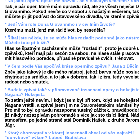
* Na jakou operu byste mě pozval - co s načatým večerem? Kar
Tak je pár oper, které mám opravdu rád, ale ze všech nejvíce 
Giovanniho. Pokud nevíte co v sobotu s načatým večerem, tak
můžete přijít podívat do Stavovského divadla, ve kterém zpívá
* Sedí Vám role Dona Giovanniho i v civilním životě?
Kterému muži, jenž má rád život, by neseděla?
* Říkal jste někdy, že se může hlas rozladit podobně jako nástro
Můžete toto přiblížit?
Hlas se špatným zacházením může "rozladit", proto je dobré 
zpěváků, kteří mají pár sezón za sebou, na hlase stále pracova
mít hlasového poradce, případně pravidelně cvičit, trénovat.
* V čem podle Vás spočívá krása operního zpěvu? Jana z Děčín
Zpěv jako takový je dle mého nástroj, jehož barva může poslu
chytnout za srdíčko, a to jak v dobrém, tak i zlém, tedy vyvolat
radost nebo smutek.
* Budete zpívat také v připravované inscenaci opery o hokejist
Nagana? Hokejista
To zatím ještě nevím, i když jsem byl při tom, když se hokejist
Nagana vrátili, a zpíval jsem jim na Staroměstském náměstí h
Pro mě to byl opravdu nezapomenutelný zážitek, pravděpodob
již nikdy nezazpívám pohromadě s více jak sto tisíci lidmi. Ná
atmosféra, po jedné straně stál Dominik Hašek, z druhé Jarom
Jágr.
* Ktorý choreograf a v ktorej inscenácii chcel od vás najťažší
"pohybový" výkon? Luboš, Bratislava