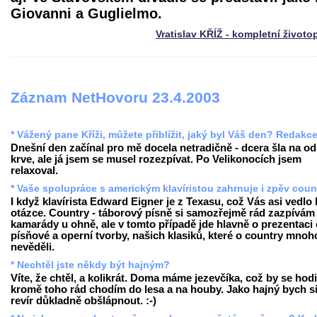
Giovanni a Guglielmo.
Vratislav KŘÍŽ - kompletní životo
Záznam NetHovoru 23.4.2003
* Vážený pane Kříži, můžete přiblížit, jaký byl Váš den? Redakc
Dnešní den začínal pro mě docela netradičně - dcera šla na o
krve, ale já jsem se musel rozezpívat. Po Velikonocích jsem
relaxoval.
* Vaše spolupráce s americkým klavíristou zahrnuje i zpěv coun
I když klavírista Edward Eigner je z Texasu, což Vás asi vedlo 
otázce. Country - táborový písně si samozřejmě rád zazpívám
kamarády u ohně, ale v tomto případě jde hlavně o prezentaci
písňové a operní tvorby, našich klasiků, které o country mnoh
nevěděli.
* Nechtěl jste někdy být hajným?
Víte, že chtěl, a kolikrát. Doma máme jezevčíka, což by se hodi
kromě toho rád chodím do lesa a na houby. Jako hajný bych s
revír důkladně obšlápnout. :-)