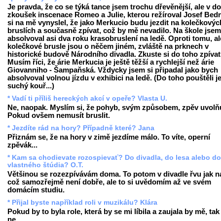
Je pravda, že co se týká tance jsem trochu dřevěnější, ale v d
zkoušek inscenace Romeo a Julie, kterou režíroval Josef Bedn
si na mě vynyslel, že jako Merkucio budu jezdit na kolečkovýc
bruslích a současně zpívat, což by mě nevadilo. Na škole jsem
absolvoval asi dva roku krasobruslení na ledě. Oproti tomu, al
kolečkové brusle jsou o něčem jiném, zvláště na prknech v
historické budově Národního divadla. Zkuste si do toho zpívat
Musím říci, že árie Merkucia je ještě těžší a rychlejší než árie
Giovanniho - Šampaňská. Vždycky jsem si připadal jako bych
absolvoval volnou jízdu v exhibici na ledě. (Do toho pouštěli j
suchý kouř...)
* Vadí ti příliš hereckých akcí v opeře? Vlasta U.
Ne, naopak. Myslím si, že pohyb, svým způsobem, zpěv uvolňu
Pokud ovšem nemusít bruslit.
* Jezdíte rád na hory? Případně které? Jana
Přiznám se, že na hory v zimě jezdíme málo. To víte, operní
zpěvák...
* Kam sa chodievate rozospievať? Do divadla, do lesa alebo do
vlastného štúdia? O.T.
Většinou se rozezpívávám doma. To potom v divadle řvu jak na
což samozřejmě není dobře, ale to si uvědomím až ve svém
domácím studiu.
* Přijal byste například roli v muzikálu? Klára
Pokud by to byla role, která by se mi líbila a zaujala by mě, tak
ne.