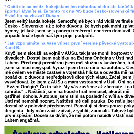
* Ocitli ste sa medzi hokejistami len náhodou alebo ste fanúšik
športu? Myslíte si, že tento rok na MS bude česko-slovenské f
A váš tip na víťaza? Dušan
Jsem velký fanda hokeje. Samozřejmě bych rád viděl ve finále
Česko - Slovensko, už z toho důvodu, že bych pak mohl zpíva
hymny, jelikož jsem se s panem trenérem Lenertem domluvil, 
případě finále bych náš tým přijel podpořit.
* Jak vzpomínáte na Vaše vůbec první veřejné pěvecké vystou
Karel B.
Když jsem sloužil na vojně v AUSu, tak jsme mohli hostovat v
divadlech. Dostal jsem nabídku na Evžena Oněgina v Ústí nad
Labem. Před mojí premiérou jsem měl službu v kasárnách, tud
jsem se moc nevyspal. Vyrazil jsem brzo ráno na autobus. Ce
mě ovšem ve městě zastavila vojenská hlídka a odvedla mě na
posádku, z důvodu nepředpisově dlouhých vlasů. Začal jsem 
vysvětlovat, že jsem z AUSu a mám vystoupení v Ústí. Oni na 
"Evžen Oněgin? Čo to také. My vás zavřeme až zčernáte. I na 
zahráte."... Naštěstí jsem na housle hrát nemusel, akorát mě
ostříhali dohola. Autobus jsem stihl na poslední chvíli a v diva
Ústí mě nemohli poznat. Naštěstí mě dali paruku. Do reálu jse
dostal až v polovině představení. Pamatuji si dnes pouze pok
dirigenta - kdy mám začít zpívat, zrychlit, zpomalit. Takové by
první zpívání. Docela se dívím, že mě potom nabídli v Ústí nad
Labem angažmá.