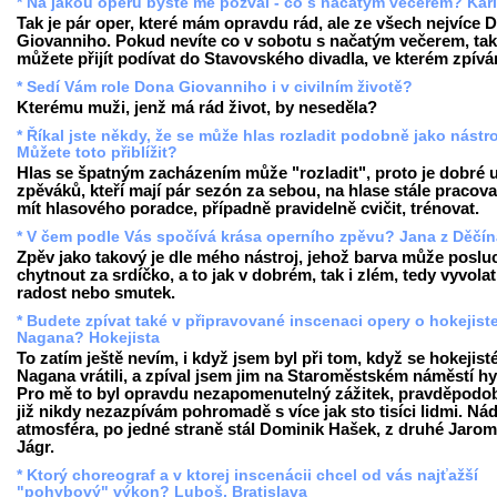
* Na jakou operu byste mě pozval - co s načatým večerem? Kar
Tak je pár oper, které mám opravdu rád, ale ze všech nejvíce 
Giovanniho. Pokud nevíte co v sobotu s načatým večerem, tak
můžete přijít podívat do Stavovského divadla, ve kterém zpívá
* Sedí Vám role Dona Giovanniho i v civilním životě?
Kterému muži, jenž má rád život, by neseděla?
* Říkal jste někdy, že se může hlas rozladit podobně jako nástro
Můžete toto přiblížit?
Hlas se špatným zacházením může "rozladit", proto je dobré 
zpěváků, kteří mají pár sezón za sebou, na hlase stále pracova
mít hlasového poradce, případně pravidelně cvičit, trénovat.
* V čem podle Vás spočívá krása operního zpěvu? Jana z Děčín
Zpěv jako takový je dle mého nástroj, jehož barva může poslu
chytnout za srdíčko, a to jak v dobrém, tak i zlém, tedy vyvolat
radost nebo smutek.
* Budete zpívat také v připravované inscenaci opery o hokejist
Nagana? Hokejista
To zatím ještě nevím, i když jsem byl při tom, když se hokejist
Nagana vrátili, a zpíval jsem jim na Staroměstském náměstí h
Pro mě to byl opravdu nezapomenutelný zážitek, pravděpodob
již nikdy nezazpívám pohromadě s více jak sto tisíci lidmi. Ná
atmosféra, po jedné straně stál Dominik Hašek, z druhé Jarom
Jágr.
* Ktorý choreograf a v ktorej inscenácii chcel od vás najťažší
"pohybový" výkon? Luboš, Bratislava