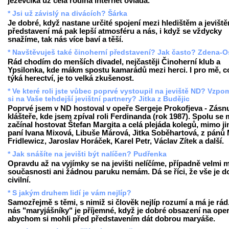
jezevčíka už celá rodina internet ovládá.
* Jsi už závislý na divácích? Šárka
Je dobré, když nastane určité spojení mezi hledištěm a jevišt
představení má pak lepší atmosféru a nás, i když se vždycky
snažíme, tak nás více baví a těší.
* Navštěvuješ také činoherní představení? Jak často? Zdena-O
Rád chodím do menších divadel, nejčastěji Činoherní klub a
Ypsilonka, kde mákm spostu kamarádů mezi herci. I pro mě, c
týká herectví, je to velká zkušenost.
* Ve které roli jste vůbec poprvé vystoupil na jeviště ND? Vzp
si na Vaše tehdejší jevištní partnery? Jitka z Budějic
Poprvé jsem v ND hostoval v opeře Sergeje Prokofjeva - Zásn
klášteře, kde jsem zpíval roli Ferdinanda (rok 1987). Spolu se
začínal hostovat Štefan Margita a celá plejáda kolegů, mimo ji
paní Ivana Mixová, Libuše Márová, Jitka Soběhartová, z pánů 
Fridlewicz, Jaroslav Horáček, Karel Petr, Václav Zítek a další.
* Jak snášíte na jevišti být nalíčen? Pudřenka
Opravdu až na vyjímky se na jevišti nelíčíme, případně velmi m
současnosti ani žádnou paruku nemám. Dá se říci, že vše je d
civilní.
* S jakým druhem lidí je vám nejlíp?
Samozřejmě s těmi, s nimiž si člověk nejlíp rozumí a má je rád
nás "maryjášníky" je příjemné, když je dobré obsazení na oper
abychom si mohli před představením dát dobrou maryáše.