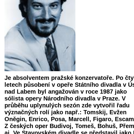
Je absolventem pražské konzervatoře. Po čt
letech působení v opeře Státního divadla v Ús
nad Labem byl angažován v roce 1987 jako
sólista opery Národního divadla v Praze. V
průběhu uplynulých sezón zde vytvořil řadu
význačných rolí jako např.: Tomskij, Evžen
Oněgin, Enrico, Posa, Marcell, Figaro, Escami
Z českých oper Budivoj, Tomeš, Bohuš, Přem
aj. Ve Stavovském divadle se představil jako