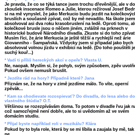
Je pravda, že co se týká tance jsem trochu dřevěnější, ale v d
zkoušek inscenace Romeo a Julie, kterou režíroval Josef Bedn
si na mě vynyslel, že jako Merkucio budu jezdit na kolečkovýc
bruslích a současně zpívat, což by mě nevadilo. Na škole jsem
absolvoval asi dva roku krasobruslení na ledě. Oproti tomu, al
kolečkové brusle jsou o něčem jiném, zvláště na prknech v
historické budově Národního divadla. Zkuste si do toho zpívat
Musím říci, že árie Merkucia je ještě těžší a rychlejší než árie
Giovanniho - Šampaňská. Vždycky jsem si připadal jako bych
absolvoval volnou jízdu v exhibici na ledě. (Do toho pouštěli j
suchý kouř...)
* Vadí ti příliš hereckých akcí v opeře? Vlasta U.
Ne, naopak. Myslím si, že pohyb, svým způsobem, zpěv uvolňu
Pokud ovšem nemusít bruslit.
* Jezdíte rád na hory? Případně které? Jana
Přiznám se, že na hory v zimě jezdíme málo. To víte, operní
zpěvák...
* Kam sa chodievate rozospievať? Do divadla, do lesa alebo do
vlastného štúdia? O.T.
Většinou se rozezpívávám doma. To potom v divadle řvu jak na
což samozřejmě není dobře, ale to si uvědomím až ve svém
domácím studiu.
* Přijal byste například roli v muzikálu? Klára
Pokud by to byla role, která by se mi líbila a zaujala by mě, tak
ne.