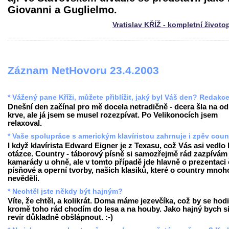
Giovanni a Guglielmo.
Vratislav KŘÍŽ - kompletní životo
Záznam NetHovoru 23.4.2003
* Vážený pane Kříži, můžete přiblížit, jaký byl Váš den? Redakc
Dnešní den začínal pro mě docela netradičně - dcera šla na o
krve, ale já jsem se musel rozezpívat. Po Velikonocích jsem
relaxoval.
* Vaše spolupráce s americkým klavíristou zahrnuje i zpěv coun
I když klavírista Edward Eigner je z Texasu, což Vás asi vedlo 
otázce. Country - táborový písně si samozřejmě rád zazpívám
kamarády u ohně, ale v tomto případě jde hlavně o prezentaci
písňové a operní tvorby, našich klasiků, které o country mnoh
nevěděli.
* Nechtěl jste někdy být hajným?
Víte, že chtěl, a kolikrát. Doma máme jezevčíka, což by se hodi
kromě toho rád chodím do lesa a na houby. Jako hajný bych s
revír důkladně obšlápnout. :-)