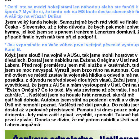
* Ocitli ste sa medzi hokejistami len náhodou alebo ste fanúšik
športu? Myslíte si, že tento rok na MS bude česko-slovenské f
A váš tip na víťaza? Dušan
Jsem velký fanda hokeje. Samozřejmě bych rád viděl ve finále
Česko - Slovensko, už z toho důvodu, že bych pak mohl zpíva
hymny, jelikož jsem se s panem trenérem Lenertem domluvil, 
případě finále bych náš tým přijel podpořit.
* Jak vzpomínáte na Vaše vůbec první veřejné pěvecké vystou
Karel B.
Když jsem sloužil na vojně v AUSu, tak jsme mohli hostovat v
divadlech. Dostal jsem nabídku na Evžena Oněgina v Ústí nad
Labem. Před mojí premiérou jsem měl službu v kasárnách, tud
jsem se moc nevyspal. Vyrazil jsem brzo ráno na autobus. Ce
mě ovšem ve městě zastavila vojenská hlídka a odvedla mě na
posádku, z důvodu nepředpisově dlouhých vlasů. Začal jsem 
vysvětlovat, že jsem z AUSu a mám vystoupení v Ústí. Oni na 
"Evžen Oněgin? Čo to také. My vás zavřeme až zčernáte. I na 
zahráte."... Naštěstí jsem na housle hrát nemusel, akorát mě
ostříhali dohola. Autobus jsem stihl na poslední chvíli a v diva
Ústí mě nemohli poznat. Naštěstí mě dali paruku. Do reálu jse
dostal až v polovině představení. Pamatuji si dnes pouze pok
dirigenta - kdy mám začít zpívat, zrychlit, zpomalit. Takové by
první zpívání. Docela se dívím, že mě potom nabídli v Ústí nad
Labem angažmá.