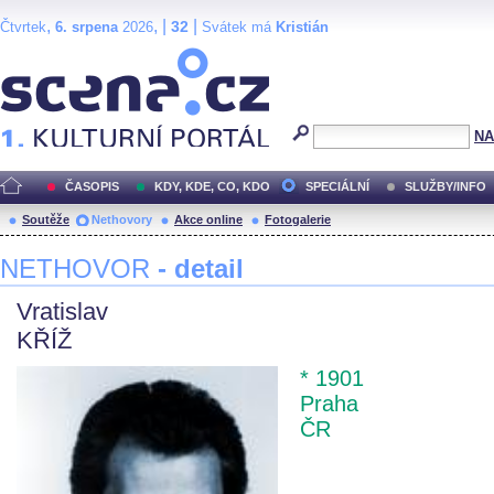
,
, |
|
32
Čtvrtek
6. srpena
2026
Svátek má
Kristián
Scéna.cz
NA
ČASOPIS
KDY, KDE, CO, KDO
SPECIÁLNÍ
SLUŽBY/INFO
Soutěže
Nethovory
Akce online
Fotogalerie
NETHOVOR
- detail
Vratislav
KŘÍŽ
* 1901
Praha
ČR