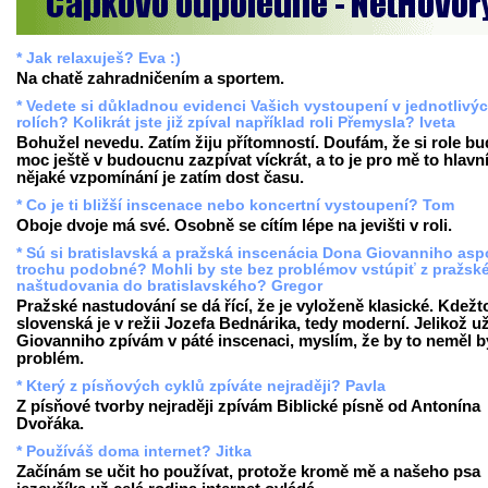
* Jak relaxuješ? Eva :)
Na chatě zahradničením a sportem.
* Vedete si důkladnou evidenci Vašich vystoupení v jednotlivý
rolích? Kolikrát jste již zpíval například roli Přemysla? Iveta
Bohužel nevedu. Zatím žiju přítomností. Doufám, že si role b
moc ještě v budoucnu zazpívat víckrát, a to je pro mě to hlavn
nějaké vzpomínání je zatím dost času.
* Co je ti bližší inscenace nebo koncertní vystoupení? Tom
Oboje dvoje má své. Osobně se cítím lépe na jevišti v roli.
* Sú si bratislavská a pražská inscenácia Dona Giovanniho as
trochu podobné? Mohli by ste bez problémov vstúpiť z pražsk
naštudovania do bratislavského? Gregor
Pražské nastudování se dá řící, že je vyloženě klasické. Kdežt
slovenská je v režii Jozefa Bednárika, tedy moderní. Jelikož u
Giovanniho zpívám v páté inscenaci, myslím, že by to neměl b
problém.
* Který z písňových cyklů zpíváte nejraději? Pavla
Z písňové tvorby nejraději zpívám Biblické písně od Antonína
Dvořáka.
* Používáš doma internet? Jitka
Začínám se učit ho používat, protože kromě mě a našeho psa