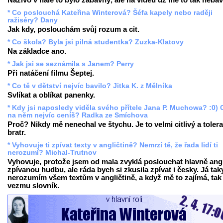
Naživo v hale to bylo zábavný, ale na videu už mě to tak nebav
* Co poslouchá Kateřina Winterová? Šéfa kapely nebo raději
ražiséry? Dany
Jak kdy, poslouchám svůj rozum a cit.
* Co škola? Byla jsi pilná studentka? Zuzka-Klatovy
Na základce ano.
* Jak jsi se seznámila s Janem? Perry
Při natáčení filmu Šeptej.
* Co tě v dětství nejvíc bavilo? Jitka K. z Mělníka
Svlíkat a oblíkat panenky.
* Kdy jsi naposledy viděla svého přítele Jana P. Muchowa? :0) 
na něm nejvíc ceníš? Radka ze Smíchova
Proč? Nikdy mě nenechal ve štychu. Je to velmi citlivý a tolera
bratr.
* Vyhovuje ti zpívat texty v angličtině? Nemrzí tě, že řada lidí ti
nerozumí? Michal-Trutnov
Vyhovuje, protože jsem od mala zvyklá poslouchat hlavně ang
zpívanou hudbu, ale ráda bych si zkusila zpívat i česky. Já tak
nerozumím všem textům v angličtině, a když mě to zajímá, tak 
vezmu slovník.