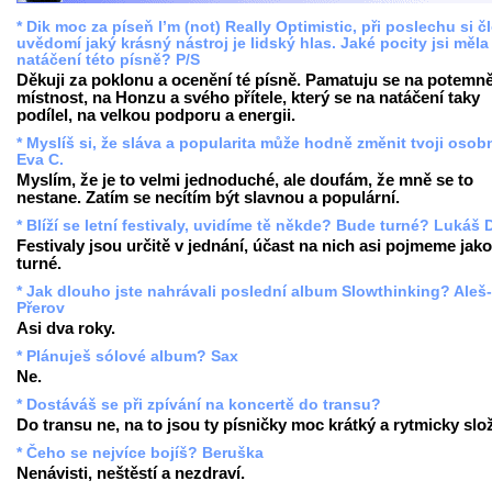
* Dik moc za píseň I’m (not) Really Optimistic, při poslechu si č
uvědomí jaký krásný nástroj je lidský hlas. Jaké pocity jsi měla 
natáčení této písně? P/S
Děkuji za poklonu a ocenění té písně. Pamatuju se na potemn
místnost, na Honzu a svého přítele, který se na natáčení taky
podílel, na velkou podporu a energii.
* Myslíš si, že sláva a popularita může hodně změnit tvoji oso
Eva C.
Myslím, že je to velmi jednoduché, ale doufám, že mně se to
nestane. Zatím se necítím být slavnou a populární.
* Blíží se letní festivaly, uvidíme tě někde? Bude turné? Lukáš 
Festivaly jsou určitě v jednání, účast na nich asi pojmeme jako
turné.
* Jak dlouho jste nahrávali poslední album Slowthinking? Aleš-
Přerov
Asi dva roky.
* Plánuješ sólové album? Sax
Ne.
* Dostáváš se při zpívání na koncertě do transu?
Do transu ne, na to jsou ty písničky moc krátký a rytmicky slož
* Čeho se nejvíce bojíš? Beruška
Nenávisti, neštěstí a nezdraví.