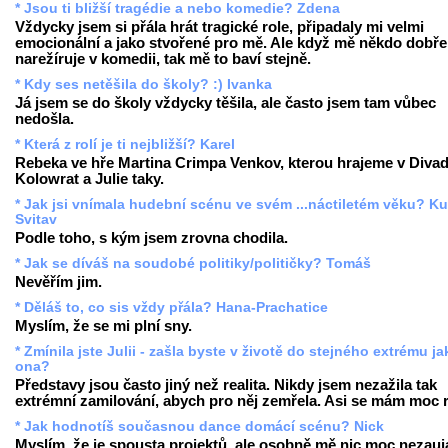
* Jsou ti bližší tragédie a nebo komedie? Zdena
Vždycky jsem si přála hrát tragické role, připadaly mi velmi
emocionální a jako stvořené pro mě. Ale když mě někdo dobře
narežíruje v komedii, tak mě to baví stejně.
* Kdy ses netěšila do školy? :) Ivanka
Já jsem se do školy vždycky těšila, ale často jsem tam vůbec
nedošla.
* Která z rolí je ti nejbližší? Karel
Rebeka ve hře Martina Crimpa Venkov, kterou hrajeme v Divad
Kolowrat a Julie taky.
* Jak jsi vnímala hudební scénu ve svém ...náctiletém věku? Ku
Svitav
Podle toho, s kým jsem zrovna chodila.
* Jak se díváš na soudobé politiky/političky? Tomáš
Nevěřím jim.
* Děláš to, co sis vždy přála? Hana-Prachatice
Myslím, že se mi plní sny.
* Zmínila jste Julii - zašla byste v životě do stejného extrému ja
ona?
Představy jsou často jiný než realita. Nikdy jsem nezažila tak
extrémní zamilování, abych pro něj zemřela. Asi se mám moc 
* Jak hodnotíš současnou dance domácí scénu? Nick
Myslím, že je spousta projektů, ale osobně mě nic moc nezauj