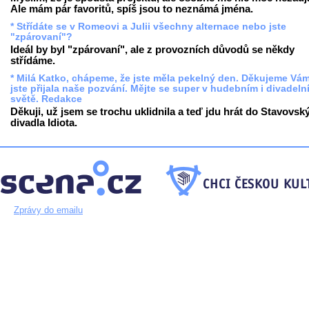
Ale mám pár favoritů, spíš jsou to neznámá jména.
* Střídáte se v Romeovi a Julii všechny alternace nebo jste
"zpárovaní"?
Ideál by byl "zpárovaní", ale z provozních důvodů se někdy
střídáme.
* Milá Katko, chápeme, že jste měla pekelný den. Děkujeme Vám
jste přijala naše pozvání. Mějte se super v hudebním i divadeln
světě. Redakce
Děkuji, už jsem se trochu uklidnila a teď jdu hrát do Stavovsk
divadla Idiota.
Zprávy do emailu