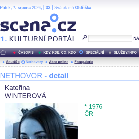
,
, |
|
32
Pátek
7. srpena
2026
Svátek má
Oldřiška
Scéna.cz
NA
ČASOPIS
KDY, KDE, CO, KDO
SPECIÁLNÍ
SLUŽBY/INFO
Soutěže
Nethovory
Akce online
Fotogalerie
NETHOVOR
- detail
Kateřina
WINTEROVÁ
* 1976
ČR