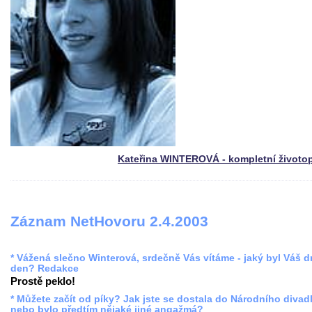
Kateřina WINTEROVÁ - kompletní životo
Záznam NetHovoru 2.4.2003
* Vážená slečno Winterová, srdečně Vás vítáme - jaký byl Váš 
den? Redakce
Prostě peklo!
* Můžete začít od píky? Jak jste se dostala do Národního divadl
nebo bylo předtím nějaké jiné angažmá?