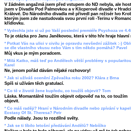
V žádném angažmá jsem před vstupem do ND nebyla, ale hos
jsem v Divadle Pod Palmovkou a v Klicperově divadle v Hradc
Králové. Do Národního divadla mě přivedl pan režisér Ivo Krob
kterým jsem zde nastudovala svou první roli -Terinu v Romanc
křídlovku.
* Vydechla jste si už po Vaší poslední premiéře Psychoza ve 4.
To je otázka pro Janu Janěkovou, která v této hře hraje hlavní r
* Potkat Vás na ulici v civilu je opravdu nevšední zážitek :-) Ob
se dle vlastního vkusu nebo Vám s tím někdo pomáhá? Pavel
Můj vkus je mým poradcem.
* Milá Katko, máš teď po Andělech větší problémy s popularito
Karel
Ne, jenom pořád dávám nějaké rozhovory!
* Jak si užíváš ocenění Zpěvačka roku 2002? Klára z Brna
Spíš si užívám těch gratulací.
* Co tě v životě žene kupředu, co toužíš objevit? Tom
Láska. Momantálně toužím objevit odpověď na to, co toužím
objevit.
* Co máš raději? Hraní v Národním divadle nebo zpívání v kape
Ecstasy Of St. Theresa? Petr
Podle nálady. Jsou to rozdílné světy.
* Jak se ti líbilo letošní předávání Andělů? Nebíčko