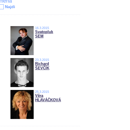
jména
Najdi
16.3.2015
Svatopluk
SEM
23.3.2015
Richard
ŠEVČÍK
25.3.2015
Věra
HLAVÁČKOVÁ