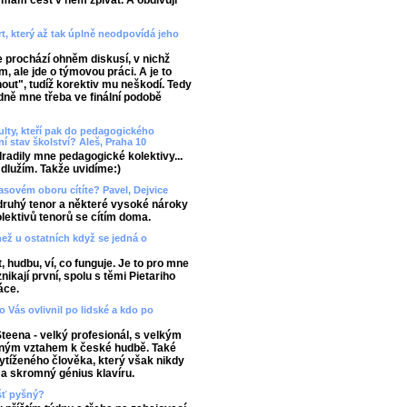
mám čest v něm zpívat. A obdivuji
t, který až tak úplně neodpovídá jeho
 prochází ohněm diskusí, v nichž
, ale jde o týmovou práci. A je to
out", tudíž korektiv mu neškodí. Tedy
dně mne třeba ve finální podobě
ulty, kteří pak do pedagogického
í stav školství? Aleš, Praha 10
Odradily mne pedagogické kolektivy...
dlužím. Takže uvidíme:)
lasovém oboru cítíte? Pavel, Dejvice
druhý tenor a některé vysoké nároky
lektivů tenorů se cítím doma.
než u ostatních když se jedná o
, hudbu, ví, co funguje. Je to pro mne
kají první, spolu s těmi Pietariho
áce.
 Vás ovlivnil po lidské a kdo po
Steena - velký profesionál, s velkým
erným vztahem k české hudbě. Také
ytíženého člověka, který však nikdy
ý a skromný génius klavíru.
ášť pyšný?