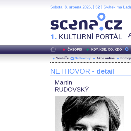
,
, |
|
32
Sobota
8. srpena
2026
Svátek má
Lad
Scéna.cz
ČASOPIS
KDY, KDE, CO, KDO
Soutěže
Nethovory
Akce online
Fotoga
NETHOVOR
- detail
Martin
RUDOVSKÝ