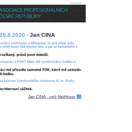
reklama
25.8.2020 -
Jan CINA
ového rozhovoru a děkujeme, že jste přijal naše
bo ještě bude Váš dnešní den, a jak se kamarádíte s
ozlítaný. právě jsem doletěl.
spolupráci s FOK? Máte rád symfonickou hudbu a
áci mě přivedlo samotné FOK, které mě oslovilo.
i hudbu.
ít na koncert Symfonického orchestru hl. m. Prahy
dechberoucí zážitek.
Jan CINA - celý NetHovor