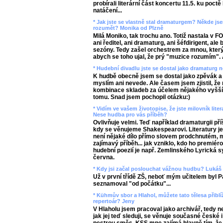
probírali literární část koncertu 11.5. ku poct
natáčení...
* Jak jste se vlastně stal dramaturgem? Někde jse
rozumět? Monika od Plzně
Milá Moniko, tak trochu ano. Totiž nastala v 
ani ředitel, ani dramaturg, ani šéfdirigent, ale
sezóny. Tedy zašel orchestrem za mnou, který
abych se toho ujal, že prý "muzice rozumím". 
* Hudební divadlu jste se dostal jako dramaturg 
K hudbě obecně jsem se dostal jako zpěvák a i
myslím ani nevede. Ale časem jsem zjistil, že
kombinace skladeb za účelem nějakého vyššího
tomu. Snad jsem pochopil otázku:)
* Vidím ve vašem životopise, že jste milovník liter
Nese hudba pro vás příběh?
Ovlivňuje velmi. Teď například dramaturgii příš
kdy se věnujeme Shakespearovi. Literatury j
není nějaké dílo přímo slovem prodchnutém, 
zajímavý příběh... jak vzniklo, kdo ho premiér
hudební poezií je např. Zemlinského Lyrická 
června.
* Kdy jsi začal poslouchat vážnou hudbu? Lukáš
Už v první třídě ZŠ, neboť mým učitelem byl Pa
seznamoval "od počátku"...
* Kühmův sbor a Hlahol, můžete tato tělesa přibl
repertoár? Jeny
V Hlaholu jsem pracoval jako archivář, tedy 
jak jej teď sleduji, se věnuje současné české 