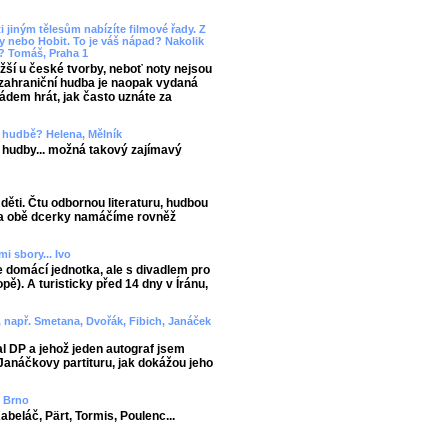
i jiným tělesům nabízíte filmové řady. Z
 nebo Hobit. To je váš nápad? Nakolik
y? Tomáš, Praha 1
žší u české tvorby, neboť noty nejsou
í zahraniční hudba je naopak vydaná
pádem hrát, jak často uznáte za
 v hudbě? Helena, Mělník
hudby... možná takový zajímavý
děti. Čtu odbornou literaturu, hudbou
y a obě dcerky namáčíme rovněž
i sbory... Ivo
 domácí jednotka, ale s divadlem pro
ě). A turisticky před 14 dny v Íránu,
m, např. Smetana, Dvořák, Fibich, Janáček
al DP a jehož jeden autograf jsem
 Janáčkovy partituru, jak dokážou jeho
, Brno
abeláč, Pärt, Tormis, Poulenc...