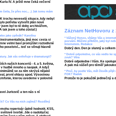
ě Karlu IV. A ještě mne čeká večerní
m četla, že přes noc... .) Jak tomu mám
FOK trochu neveselá situace, kdy nebyl
 bylo potřeba vytvořit plán nové
 jsem byl to té doby archivářem,
A tak jsem u toho zůstal:)
Záznam NetHovoru z 
nebo jako zpěvák? Karolína
* Vážený Honzo, vítáme Vás u internet
nstrumentalista, jiná moc cesta si
pozvání. Můžete přiblížit, jaký byl ne
 mne velmi baví promýšlet roztodivné
Internetem. Redakce
 poselství... teď se věnuji hlavně
Dobrý den. Den je slunný a celkem r
* Dobré odpoledne, co vás vedlo ke 
atury. Jak vás ovlivňuje v dramaturgii?
zvuk? Věra
Dobré odpoledne i Vám. Ke spolupr
tích našich koncertů - 4. a 5. května,
A pak má vášeň pro téměř jakoukol
e v hudbě mnoho a naopak. A když
minimálně se za ním skrývá nějaké
* Proč, by podle Vás, měl člověk přij
FOK? Radek
oval, první ohlasy apod. Výsostnou
symfonie, kterou uvedeme v polovině
Protože to je pokaždé jedinečný a 
vel Jurkovič a ten nás s ní
ížit? Co Vás na nich zajímá? Rozdílný
nemohu repertoár úplně hodnotit. KSS,
i světové tvorbě. Jde o nadobyčej