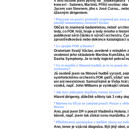
V této sezóně jsem pyšný na "Shakespeara" v 
koncert - Salonen, Martinů. Příští sezóna: ob
Jacem van Steenem, jiho s José Curou... neb
úžasným dirigentem.
* Pracovat na pozici archiváře znamená jen noty a
obnáší badatelskou činnost? Dušan
Občas to znamená badatelskou, neboť archivář
tedy, co FOK hrál, hraje a tedy mnoho o histor
publikoval sérii článku k výročí orchestru. Č
zprostředkovává nebo dokonce katalogizací 
* Co spojilo FOK a Dashu?
Oratorium Svatý Václav, uvedené v minulém zá
osobnost jeho skladatele Martina Kumžáka, k
Dasha Symphony. Je to tedy logické pokračov
* Co si myslíte o filmové hudbě, je to to pravé 
orchestru?
Já osobně jsem na filmové hudbě vyrostl, ze
symfonickému orchestru FOK patří, vždyť ono
asi ani neexistoval. Samozřejmě je třeba hrát j
vzniká, např. John Williams je vynikající sklada
* Jak moc plánujete dopředu novou sezonu?
Hlavní dirigenty, důležité sólisty tak 3 roky do
* Martine na VŠ jsi se zabýval poezií. Pouze z vě
Honza
Ano, psal jsem DP o poezii Vladimíra Holana. I
básně, např. jsem tak získal svou manželku. Js
* Příležitostné spolupráce s dalšími sbory asi svě
Ano, tenor je vzácná diagnóza. Být jiný obor, u