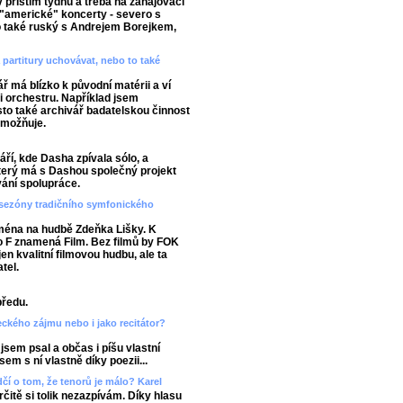
příštím týdnu a třeba na zahajovací
a "americké" koncerty - severo s
o také ruský s Andrejem Borejkem,
 partitury uchovávat, nebo to také
 má blízko k původní matérii a ví
ii orchestru. Například jsem
asto také archivář badatelskou činnost
umožňuje.
ří, kde Dasha zpívala sólo, a
terý má s Dashou společný projekt
ání spolupráce.
do sezóny tradičního symfonického
jména na hudbě Zdeňka Lišky. K
 F znamená Film. Bez filmů by FOK
en kvalitní filmovou hudbu, ale ta
tel.
předu.
deckého zájmu nebo i jako recitátor?
 jsem psal a občas i píšu vlastní
em s ní vlastně díky poezii...
dčí o tom, že tenorů je málo? Karel
rčitě si tolik nezazpívám. Díky hlasu