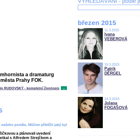
VYHLEDÁVÁNÍ - podle 
březen 2015
11.3.2015
Ivana
VEBEROVÁ
19.3.2015
Patrik
DĚRGEL
umhornista a dramaturg
 města Prahy FOK.
tin RUDOVSKÝ - kompletní životopis
...
24.3.2015
Jolana
FOGAŠOVÁ
6
 našeho portálu. Můžete přiblížit jaký byl
žičkovou a plánovali uvedení
setkal s Alfredem Strejčkem a