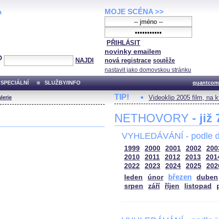
MOJE SCÉNA >>
a
PŘIHLÁSIT
novinky emailem
NAJDI
nová registrace
soutěže
nastavit jako domovskou stránku
SPECIÁLNÍ
SLUŽBY/INFO
quantcom
TIP!
Videoklip 2005 film, na 
lerie
NETHOVORY
- již
VYHLEDÁVÁNÍ - podle d
1999
2000
2001
2002
200
2010
2011
2012
2013
201
2022
2023
2024
2025
202
březen
leden
únor
duben
srpen
září
říjen
listopad