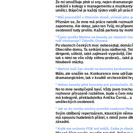
Že mi umožňuje plnit si sny, nejen dramaturgic
setkání s kolegy v managementu a muzikanty 
umělci. Báječné je každý týden vidět při práci!
* Máš pracoviště v Obecním domě, vnímáš jeho g
Přiznám se, že mne má práce natolik rozmazlila
zapomenu. Ale dotaz, jako ten Tvůj, mi připomí
osobností tudy prošlo. Každá parketa by mohl
* Často jezdíte Martine na besedy po vlastech čes
tvář obohacuje? Zdeněk, Ostrava
Po vlastech českých moc nebeseduji, domácí
Obecního domu. Ta setkání jsou nádherná. Toti
dirigenti, sólisté, také zajímavě vyprávějí, čím 
tak s nimi ne vše vždy stihnu probrat)... také
hloubavé otázky.
* Martine máš čas chodit na koncerty konkurence
Málo, ale snažím se. Konkurence mne udržuje
dramaturgickém, tak v kvalitě orchestrální hry
* Vedete besedy před koncerty pro posluchače. Ba
No to mne neobyčejně baví. Vždy jsem trochu 
rozhovor přirozeně rozběhne, bude o čem mlu
má kolegyně, překladatelka Anička Černá... 
uměleckých osobností.
* Jak se do tvorby sezóny promítá osobnost Pieta
Svým oblíbený repertoárem, klasickým němec
má spoustu hudebních přátel, s nimiž jsme dík
zásadní.
* Kolik ma orchestr FOK má hráčů. Znáte je všech