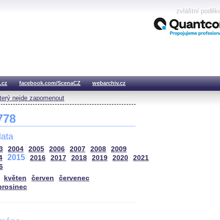
zvláštní poděk
.cz
facebook.com/ScenaCZ
webarchiv.cz
který nejde zapomenout
 778
ata
3
2004
2005
2006
2007
2008
2009
2015
4
2016
2017
2018
2019
2020
2021
6
květen
červen
červenec
prosinec