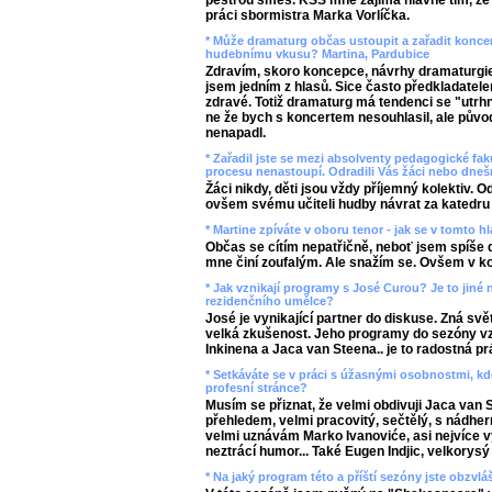
pestrou směs. KSS mne zajímá hlavně tím, že 
práci sbormistra Marka Vorlíčka.
* Může dramaturg občas ustoupit a zařadit koncer
hudebnímu vkusu? Martina, Pardubice
Zdravím, skoro koncepce, návrhy dramaturgie
jsem jedním z hlasů. Sice často předkladatelem
zdravé. Totiž dramaturg má tendenci se "utrhn
ne že bych s koncertem nesouhlasil, ale půvo
nenapadl.
* Zařadil jste se mezi absolventy pedagogické fak
procesu nenastoupí. Odradili Vás žáci nebo dnešn
Žáci nikdy, děti jsou vždy příjemný kolektiv. 
ovšem svému učiteli hudby návrat za katedru 
* Martine zpíváte v oboru tenor - jak se v tomto h
Občas se cítím nepatřičně, neboť jsem spíše 
mne činí zoufalým. Ale snažím se. Ovšem v ko
* Jak vznikají programy s José Curou? Je to jiné 
rezidenčního umělce?
José je vynikající partner do diskuse. Zná svět
velká zkušenost. Jeho programy do sezóny vzni
Inkinena a Jaca van Steena.. je to radostná pr
* Setkáváte se v práci s úžasnými osobnostmi, kdo
profesní stránce?
Musím se přiznat, že velmi obdivuji Jaca van 
přehledem, velmi pracovitý, sečtělý, s nádh
velmi uznávám Marko Ivanoviće, asi nejvíce v
neztrácí humor... Také Eugen Indjic, velkorys
* Na jaký program této a příští sezóny jste obzvl