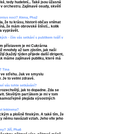
ké, tedy hudební... Také jsou úžasná
v orchestru. Zajímavé osudy, skvělí
enius noci? Alena, Pha2
, že tu krásu, historii občas vnímat
ná, že mám obrovské štěstí... kolik
a vyprávět.
kých - čím vás setkání s publikem tváří v
m přístavem je mi Cukrárna
ž mnohdy až tam zjistím, jak naši
žijí (každý týden přijede další dirigent,
 jak máme zajímavé publiku, které má
? Tina
 ve střehu. Jak ve smyslu
. Je to velmi zdravé.
ví vás tohle setkávání?
rozechvělý, jak to dopadne. Zda se
vit. Skvělým parťákem je mi v tom
a samozřejmě plejáda výsostných
ri Inkinena?
kým a plošně finským. A také tím, že
y němu navázali vztah. Jeho vliv jeho
ny? Jiří, Pha6