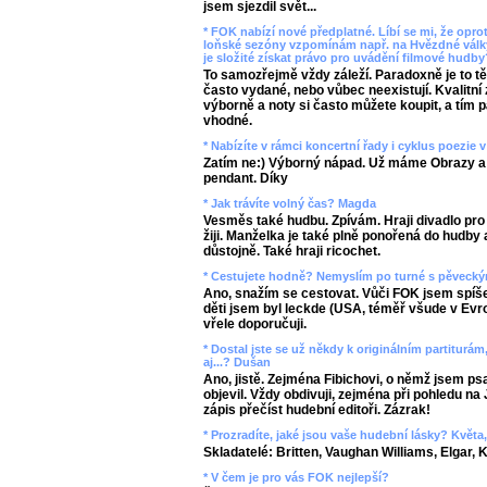
jsem sjezdil svět...
* FOK nabízí nové předplatné. Líbí se mi, že oprot
loňské sezóny vzpomínám např. na Hvězdné války
je složité získat právo pro uvádění filmové hudb
To samozřejmě vždy záleží. Paradoxně je to tě
často vydané, nebo vůbec neexistují. Kvalitn
výborně a noty si často můžete koupit, a tím 
vhodné.
* Nabízíte v rámci koncertní řady i cyklus poezie
Zatím ne:) Výborný nápad. Už máme Obrazy a 
pendant. Díky
* Jak trávíte volný čas? Magda
Vesměs také hudbu. Zpívám. Hraji divadlo pro 
žiji. Manželka je také plně ponořená do hudb
důstojně. Také hraji ricochet.
* Cestujete hodně? Nemyslím po turné s pěveckým
Ano, snažím se cestovat. Vůči FOK jsem spíše
děti jsem byl leckde (USA, téměř všude v Evrop
vřele doporučuji.
* Dostal jste se už někdy k originálním partiturá
aj...? Dušan
Ano, jistě. Zejména Fibichovi, o němž jsem ps
objevil. Vždy obdivuji, zejména při pohledu na
zápis přečíst hudební editoři. Zázrak!
* Prozradíte, jaké jsou vaše hudební lásky? Květa
Skladatelé: Britten, Vaughan Williams, Elgar, K
* V čem je pro vás FOK nejlepší?