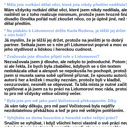
* Měla jste nutkání dělat věci, které jste nikdy předtím nedělala
Mám vždycky nutkání dělat věci, které jsem nikdy nedělala, ale
naštěstí se z toho realizuje minimum, protože jsem hrozně líná
divadlo člověka pořád nutí zkoušet něco, co je úplně jiné, než 
dělal předtím.
* Na plakátu k Lidumorovi držíte Karla Rodena, je těžší jej drže
s ním hrát?
Já myslím, že je těžší jej držet, protože na jevištti je to dobrý
partner. Setkala jsem se s ním při Lidumorovi poprvé a moc o
jeho stydlivost a lidskou i hereckou cudnost.
* Zvažovala jste dlouho přijetí role v Lidumorovi?
Nezvažovala jsem ji dlouho, ale nebylo to jednoduché. Potom
si ale řekla, že bych byla zbabělec, kdybych se s tím textem
nedokázala utkat a alespoň se nepokusila ho pochopit, protož
jsem si musela sama sobě upřímně přiznat, že spoustu autorů
autorů her a knížek i muziky neznám, protože byli v kladbě,
cenzurováni, nesměli se objevovat. Ta bílá místa je nutné začít
vyplňovat a já jsem za tu práci na Lidumorovi moc ráda, proto
to pro mě vždycky velice očistný večer.
* Byla jste pro mě jako paní Vočistcová překvapením. Díky.
Já vám taky děkuju, pro mě paní Vočistcová byla nejdřív
nezdolatelnou překážkou a teď je pro mě velikým potěšením.
* Vyhýbáte se doma hovorům o herecké nebo režijní práci?
Snažím se vyhýbat, i když všichni herci vlastně o své práci ne