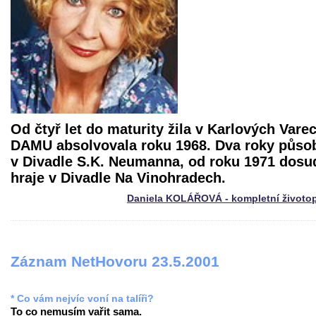
Od čtyř let do maturity žila v Karlových Vare
DAMU absolvovala roku 1968. Dva roky působ
v Divadle S.K. Neumanna, od roku 1971 dosu
hraje v Divadle Na Vinohradech.
Daniela KOLÁŘOVÁ - kompletní životo
Záznam NetHovoru 23.5.2001
* Co vám nejvíc voní na talíři?
To co nemusím vařit sama.