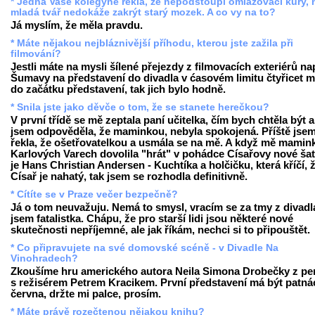
* Jedna Vaše kolegyně řekla, že nepodstoupí omlazovací kůry,
mladá tvář nedokáže zakrýt starý mozek. A co vy na to?
Já myslím, že měla pravdu.
* Máte nějakou nejbláznivější příhodu, kterou jste zažila při
filmování?
Jestli máte na mysli šílené přejezdy z filmovacích exteriérů nap
Šumavy na představení do divadla v ćasovém limitu čtyřicet m
do začátku představení, tak jich bylo hodně.
* Snila jste jako děvče o tom, že se stanete herečkou?
V první třídě se mě zeptala paní učitelka, čím bych chtěla být 
jsem odpověděla, že maminkou, nebyla spokojená. Příště jse
řekla, že ošetřovatelkou a usmála se na mě. A když mě mamin
Karlových Varech dovolila "hrát" v pohádce Císařovy nové šaty
je Hans Christian Andersen - Kuchtíka a holčičku, která kříčí, 
Císař je nahatý, tak jsem se rozhodla definitivně.
* Cítíte se v Praze večer bezpečně?
Já o tom neuvažuju. Nemá to smysl, vracím se za tmy z divadl
jsem fatalistka. Chápu, že pro starší lidi jsou některé nové
skutečnosti nepříjemné, ale jak říkám, nechci si to připouštět.
* Co připravujete na své domovské scéně - v Divadle Na
Vinohradech?
Zkoušíme hru amerického autora Neila Simona Drobečky z pe
s režisérem Petrem Kracikem. První představení má být patná
června, držte mi palce, prosím.
* Máte právě rozečtenou nějakou knihu?