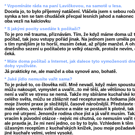
* Vzpomínáte ráda na paní Lavičkovou, na samotě u lesa.
Docela jo, to bylo příjemný natáčení. Vláčela jsem s sebou ro
synka a ten se tam chudáček přecpal lesních jahod a nakonec
oba vezli na kalciovku
* S jakými pocity usedáte k počítači?
To je pro mě trauma, přiznávám. Tím, že když máme doma už t
počítač, tak jsou vstupy pořád jinak. Na jednom jsem uměla ps
s tím nynějším je to horší, musím čekat, až přijde manžel. A o
dnešního sezení u počítačeto je velký otazník, protože nevím,
čeká.
* Máte doma počítač a Internet, jak dalece tyto vymoženosti dn
doby využíváte.
Já prakticky ne, ale manžel a oba synové ano, bohatě.
* Jaké jídlo nemusíte vařit sama?
To je právě to, co člověka ničí. Mně nevadí, když mám spoustu
můžu nakoupit, vymyslet a uvařit...to mě těší, ale většinou to t
není a vařit ve stresu se nemá. Takže my sbíráme kuchařské k
celého světa, můžu se zbláznit nad recepturama a fotkama jíde
moje životní praxe je složitější, časově náročnější. Představte 
máte volno, venku svítí slunce a máte se postavit k plotně, tak 
pro mě utrpení. Jenomže rodina chce jíst a já vařit musím. Tak
vracím k původní otázce - nejvíc mi chutná, co nemusím vařit
ale pravda je, že mi není jedno, co by to bylo. Vzhledem k těm
úžasným receptům z kuchařských knížek, jsou moje požadavk
jiné kuchaře velmi, velmi vysoké.