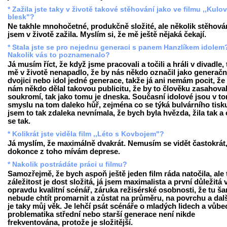
* Zažila jste taky v životě takové stěhování jako ve filmu ,,Kulo
blesk"?
Ne takhle mnohočetné, produkčně složité, ale několik stěhová
jsem v životě zažila. Myslím si, že mě ještě nějaká čekají.
* Stala jste se pro nejednu generaci s panem Hanzlíkem idolem
Nakolik vás to poznamenalo?
Já musím říct, že když jsme pracovali a točili a hráli v divadle,
mě v životě nenapadlo, že by nás někdo označil jako generačn
dvojici nebo idol jedné generace, takže já ani nemám pocit, že
nám někdo dělal takovou publicitu, že by to člověku zasahova
soukromí, tak jako tomu je dneska. Současní idolové jsou v t
smyslu na tom daleko hůř, zejména co se týká bulvárního tisku
jsem to tak zdaleka nevnímala, že bych byla hvězda, žila tak a c
se tak.
* Kolikrát jste viděla film ,,Léto s Kovbojem"?
Já myslím, že maximálně dvakrát. Nemusím se vidět častokrát
dokonce z toho mívám deprese.
* Nakolik postrádáte práci u filmu?
Samozřejmě, že bych aspoň ještě jeden film ráda natočila, ale 
záležitost je dost složitá, já jsem maximalista a první důležitá v
opravdu kvalitní scénář, záruka režisérské osobnosti, že tu ša
nebude chtít promarnit a zůstat na průměru, na povrchu a dalš
je taky můj věk. Je lehčí psát scénáře o mladých lidech a vůb
problematika střední nebo starší generace není nikde
frekventována, protože je složitější.