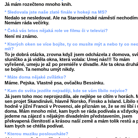
Já mám rozečteno mnoho knih.
* Sledovala jste naše zlaté finále v hokeji na MS?
Nedalo se nesledovat. Ale na Staroměstské náměstí nechodím
Nemám ráda večírky.
* Čeká vás letos nějaká role ve filmu či v televizi?
Není mi známo.
* Kterých oken se více bojíte, ty co musíte mýt a nebo ty co ne
mít?
To je dobrá otázka, zrovna když jsem odcházela z domova, sví
sluníčko a já viděla okna, která volala: Umej nás!!! To mám
vyřešené, umeju je až po premiéře v divadle. Ale ta okna druhá
se bojím. Ta nemohu umýt nikdy.
* Máte doma nějaké zvířátko?
Máme. Pejska. Vlastně psa, ovčačku Bessinku.
* Kam do světa jezdíte nejraději, kde se vám líbilo nejvíce?
Já jsem toho moc neprojezdila, ale nejlépe se cítím v horách.
sen projet Skandinávii, hlavně Norsko, Finsko a Island. Líbilo 
hodně v jižní Francii v Provenci, ale přiznám se, že se mi líbí i
doma. Mám mnoho míst, kam bych se ráda podívala a vždycky
jedeme na zájezd s nějakým divadelním představením, jsem
překvapená členitostí a krásou naší země a mám tolik restů a p
kam bych se chtěla podívat.
* Kterou muziku posloucháte?