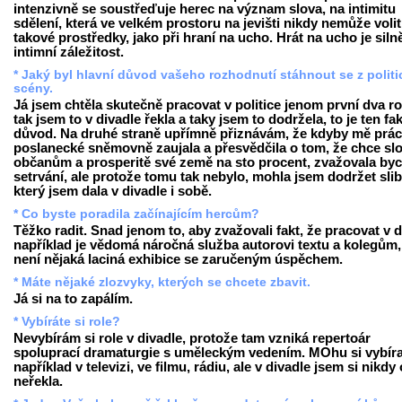
intenzivně se soustřeďuje herec na význam slova, na intimitu
sdělení, která ve velkém prostoru na jevišti nikdy nemůže volit
takové prostředky, jako při hraní na ucho. Hrát na ucho je siln
intimní záležitost.
* Jaký byl hlavní důvod vašeho rozhodnutí stáhnout se z politi
scény.
Já jsem chtěla skutečně pracovat v politice jenom první dva ro
tak jsem to v divadle řekla a taky jsem to dodržela, to je ten fa
důvod. Na druhé straně upřímně přiznávám, že kdyby mě prác
poslanecké sněmovně zaujala a přesvědčila o tom, že chce slo
občanům a prosperitě své země na sto procent, zvažovala by
setrvání, ale protože tomu tak nebylo, mohla jsem dodržet slib
který jsem dala v divadle i sobě.
* Co byste poradila začínajícím hercům?
Těžko radit. Snad jenom to, aby zvažovali fakt, že pracovat v d
například je vědomá náročná služba autorovi textu a kolegům,
není nějaká laciná exhibice se zaručeným úspěchem.
* Máte nějaké zlozvyky, kterých se chcete zbavit.
Já si na to zapálím.
* Vybíráte si role?
Nevybírám si role v divadle, protože tam vzniká repertoár
spoluprací dramaturgie s uměleckým vedením. MOhu si vybíra
například v televizi, ve filmu, rádiu, ale v divadle jsem si nikdy 
neřekla.