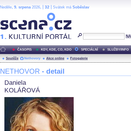
,
, |
|
32
Neděle
9. srpena
2026
Svátek má
Soběslav
Scéna.cz
NA
ČASOPIS
KDY, KDE, CO, KDO
SPECIÁLNÍ
SLUŽBY/INFO
Soutěže
Nethovory
Akce online
Fotogalerie
NETHOVOR
- detail
Daniela
KOLÁŘOVÁ