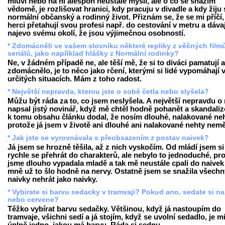
mluví nebo na ni alespoň neustále myslí, ale o co se snažím
vědomě, je rozlišovat hranici, kdy pracuju v divadle a kdy žiju 
normální občanský a rodinný život. Přiznám se, že se mi příčí
herci přetahují svou profesi např. do cestování v metru a dávaj
najevo svému okolí, že jsou výjimečnou osobností.
* Zdomácněli ve vašem slovníku některé repliky z věčných film
seriálů, jako například hlášky z Normální rodinky?
Ne, v žádném případě ne, ale těší mě, že si to diváci pamatují a
zdomácnělo, je to něco jako rčení, kterými si lidé vypomáhají 
určitých situacích. Mám z toho radost.
* Největší nepravda, kterou jste o sobě četla nebo slyšela?
Můžu být ráda za to, co jsem neslyšela. A největší nepravdu o
napsal jistý novinář, když mě chtěl hodně pohanět a skandaliz
k tomu obsahu článku dodal, že nosím dlouhé, nalakované neh
protože já jsem v životě ani dlouhé ani nalakované nehty nemě
* Jak jste se vyrovnávala s přeobsazením z postav naivek?
Já jsem se hrozně těšila, až z nich vyskočím. Od mládí jsem si
rychle se přehrát do charakterů, ale nebylo to jednoduché, pr
jsme dlouho vypadala mladě a tak mě neustále cpali do naivek
mně už to šlo hodně na nervy. Ostatně jsem se snažila všechn
naivky nehrát jako naivky.
* Vybirate si barvu sedacky v tramvaji? Pokud ano, sedate si n
nebo cervene?
Těžko vybírat barvu sedačky. Většinou, když já nastoupím do
tramvaje, všichni sedí a já stojím, když se uvolní sedadlo, je m