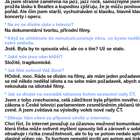
Já jsem strašně zaměřená na jazz, jazz rock, samozřejmě jsem
prožila lásku k Beatles a kupodivu zjišťuju, že je můžu poslou
pořád. Ale čím jsem starší, vychutnávám si klasiku, hlavně klav
koncerty i operu.
* Na co se díváte ráda v televizi?
Na dokumentární tvorbu, přírodní filmy.
* Když se ohlédnete do minulosti,existuje něco, co byste neděl
nebo změnila.
Jistě. Byla by to spousta věcí, ale co s tím? Už se stalo.
* Jaké role jsou vám bližší?
Složité, tragikomické.
* Jak film ovlivnil Váš život?
HOdně, moc. Ráda se dívám na filmy, ale mám jeden požadave
se mě někdo nedělal idiota a na sebe mám požadavek, abych 
nekoukala na idiotské filmy.
* Jak se díváte na neustálé tahanice kolem sestavení rady ČT.
Jsem z toho znechucena, celá záležitost byla přijetím nového 
zákona o České televizi parlamentem zesměšněním občanů té
země. A jsem zvědavá na výsledky voleb nové rady ČT.
* Děkuju Vám všem za příjemné chvíle u internetu.
Chci říct, že internet považuji za úžasnou možnost komunikac
která třeba může ovlivnit myšlení spousty lidí a zároveň v sob
obsahuje i rizika zneužitelnosti, ale to by se potom nedalo apl
vlastně vůbec nic. To bychom nemohli jezdit ani autem ani tis