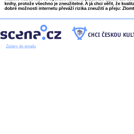
knihy, protože všechno je zneužitelné. A já chci věřit, že kvalit
dobré možnosti internetu převáží rizika zneužití a přeju: Zlomt
Zprávy do emailu