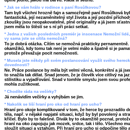
úplně jedno, jakou má barvu. Ráda si sednu.
* Jak se vám hrálo v rodince s paní Rosůlkovou?
Tam byli všichni hrozně fajn a samozřejmě paní Rosůlková by
fantastická, její nezaměnitelný styl života a její pozdní příchod
zkoušky jsou neopakovatelné, plné originality a já jsem sťastn
jsem měla to štěstí se s ní při práci setkat.
* Jedna z vašich posledních premiér je inscenace Nemožní lidé
vy sama jste se cítila nemožná?
To je dobrá otázka. Cítím se nemožná prakticky pernamentně.
okamžiků, kdy tomu tak není je velmi málo a špatně si je pamat
protože převažuje pocit nemožnosti.
* Musela jste někdy při svém poslancování využít svého herec
dovednosti?
Ne. Práce poslance by měla být velmi věcná, konkrétní a já js
to snažila tak dělat. Snad jenom, že je člověk více citlivý na ja
stilistiku a vyjadřování. Snad v tomhle smyslu jsem svou profe
mohla zužitkovat.
* Chodíte ráda na večírky?
Já nenávidím večírky a vyhýbám se jim.
* Nakolik se liší hraní pro oko od hraní pro ucho?
Hraní pro okoje komplikované v tom, že herce by prozradilo d
těla, např. v nějaké napjaté situaci, když by byl povolený a str
kříčel. Bylo by to falešné. Divák by to okamžitě poznal, protože
hraní na oko zapojuju jak mozek, srdce, tak i tělo. Všechno mu
sloužit situaci a vztahům. Při hraní pro ucho si odpočine tělo 