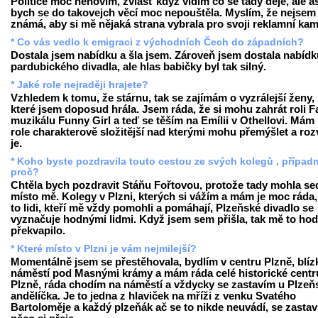
Politice moc nehovím, zvlášť když vidím co se tady děje, ale a
bych se do takovejch věcí moc nepouštěla. Myslím, že nejsem
známá, aby si mě nějaká strana vybrala pro svoji reklamní ka
* Co vás vedlo k emigraci z východních Čech do západních?
Dostala jsem nabídku a šla jsem. Zároveň jsem dostala nabídku
pardubického divadla, ale hlas babičky byl tak silný.
* Jaké role nejraději hrajete?
Vzhledem k tomu, že stárnu, tak se zajímám o vyzrálejší ženy,
které jsem doposud hrála. Jsem ráda, že si mohu zahrát roli F
muzikálu Funny Girl a teď se těším na Emílii v Othellovi. Mám 
role charakterově složitější nad kterými mohu přemýšlet a rozv
je.
* Koho byste pozdravila touto cestou ze svých kolegů , případ
proč?
Chtěla bych pozdravit Stáňu Fořtovou, protože tady mohla se
místo mě. Kolegy v Plzni, kterých si vážím a mám je moc ráda,
to lidi, kteří mě vždy pomohli a pomáhají, Plzeňské divadlo se
vyznačuje hodnými lidmi. Když jsem sem přišla, tak mě to ho
překvapilo.
* Které místo v Plzni je vám nejmilejší?
Momentálně jsem se přestěhovala, bydlím v centru Plzně, blíz
náměstí pod Masnými krámy a mám ráda celé historické cent
Plzně, ráda chodím na náměstí a vždycky se zastavím u Plze
andělíčka. Je to jedna z hlaviček na mříži z venku Svatého
Bartoloměje a každý plzeňák ač se to nikde neuvádí, se zastav