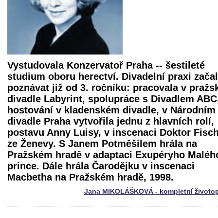
Vystudovala Konzervatoř Praha -- šestileté
studium oboru herectví. Divadelní praxi zača
poznávat již od 3. ročníku: pracovala v praž
divadle Labyrint, spolupráce s Divadlem ABC
hostování v kladenském divadle, v Národním
divadle Praha vytvořila jednu z hlavních rolí,
postavu Anny Luisy, v inscenaci
Doktor Fisc
ze Ženevy
. S Janem Potměšilem hrála na
Pražském hradě v adaptaci Exupéryho Maléh
prince. Dále hrála Čarodějku v inscenaci
Macbetha
na Pražském hradě, 1998.
Jana MIKOLÁŠKOVÁ - kompletní životop