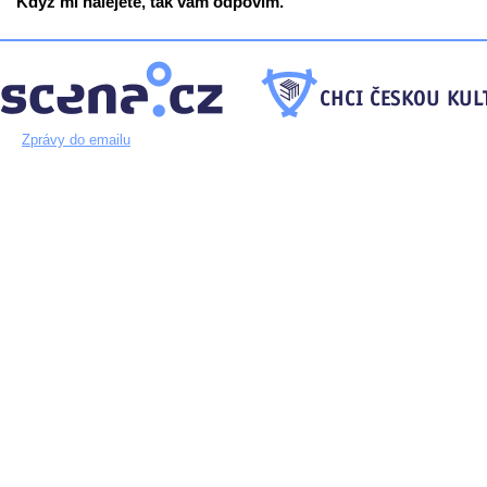
Když mi nalejete, tak vám odpovím.
Zprávy do emailu