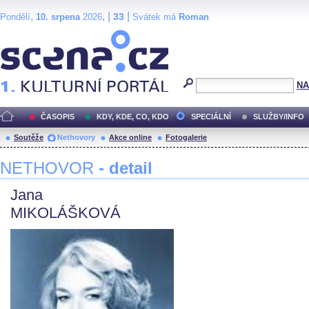
,
, |
|
33
Pondělí
10. srpena
2026
Svátek má
Roman
Scéna.cz
NA
ČASOPIS
KDY, KDE, CO, KDO
SPECIÁLNÍ
SLUŽBY/INFO
Soutěže
Nethovory
Akce online
Fotogalerie
NETHOVOR
- detail
Jana
MIKOLÁŠKOVÁ