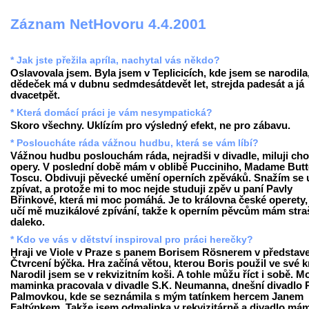
Záznam NetHovoru 4.4.2001
* Jak jste přežila apríla, nachytal vás někdo?
Oslavovala jsem. Byla jsem v Teplicicích, kde jsem se narodila
dědeček má v dubnu sedmdesátdevět let, strejda padesát a já
dvacetpět.
* Která domácí práci je vám nesympatická?
Skoro všechny. Uklízím pro výsledný efekt, ne pro zábavu.
* Posloucháte ráda vážnou hudbu, která se vám líbí?
Vážnou hudbu poslouchám ráda, nejradši v divadle, miluji cho
opery. V poslední době mám v oblibě Pucciniho, Madame Butte
Toscu. Obdivuji pěvecké umění operních zpěváků. Snažím se u
zpívat, a protože mi to moc nejde studuji zpěv u paní Pavly
Břinkové, která mi moc pomáhá. Je to královna české operety,
učí mě muzikálové zpívání, takže k operním pěvcům mám stra
daleko.
* Kdo ve vás v dětství inspiroval pro práci herečky?
Hraji ve Viole v Praze s panem Borisem Rösnerem v představ
Čtvrcení býčka. Hra začíná větou, kterou Boris použil ve své k
Narodil jsem se v rekvizitním koši. A tohle můžu říct i sobě. M
maminka pracovala v divadle S.K. Neumanna, dnešní divadlo 
Palmovkou, kde se seznámila s mým tatínkem hercem Janem
Faltýnkem. Takže jsem odmalinka v rekvizitárně a divadlo má