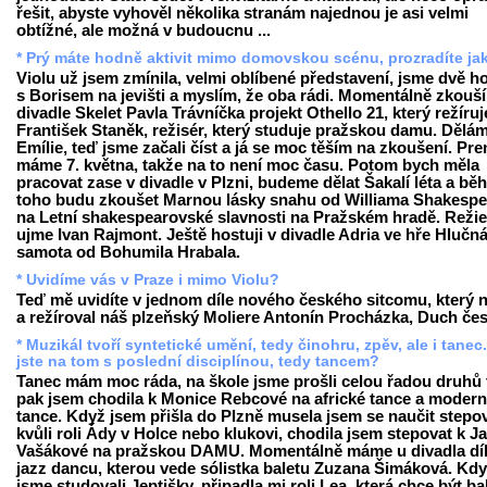
řešit, abyste vyhověl několika stranám najednou je asi velmi
obtížné, ale možná v budoucnu ...
* Prý máte hodně aktivit mimo domovskou scénu, prozradíte ja
Violu už jsem zmínila, velmi oblíbené představení, jsme dvě h
s Borisem na jevišti a myslím, že oba rádi. Momentálně zkouš
divadle Skelet Pavla Trávníčka projekt Othello 21, který režíruj
František Staněk, režisér, který studuje pražskou damu. Dělám
Emílie, teď jsme začali číst a já se moc těším na zkoušení. Pr
máme 7. května, takže na to není moc času. Potom bych měla
pracovat zase v divadle v Plzni, budeme dělat Šakalí léta a b
toho budu zkoušet Marnou lásky snahu od Williama Shakespe
na Letní shakespearovské slavnosti na Pražském hradě. Režie
ujme Ivan Rajmont. Ještě hostuji v divadle Adria ve hře Hlučn
samota od Bohumila Hrabala.
* Uvidíme vás v Praze i mimo Violu?
Teď mě uvidíte v jednom díle nového českého sitcomu, který 
a režíroval náš plzeňský Moliere Antonín Procházka, Duch čes
* Muzikál tvoří syntetické umění, tedy činohru, zpěv, ale i tanec
jste na tom s poslední disciplínou, tedy tancem?
Tanec mám moc ráda, na škole jsme prošli celou řadou druhů 
pak jsem chodila k Monice Rebcové na africké tance a modern
tance. Když jsem přišla do Plzně musela jsem se naučit stepo
kvůli roli Ády v Holce nebo klukovi, chodila jsem stepovat k J
Vašákové na pražskou DAMU. Momentálně máme u divadla dí
jazz dancu, kterou vede sólistka baletu Zuzana Šimáková. Kd
jsme studovali Jeptišky, připadla mi roli Lea, která chce být b