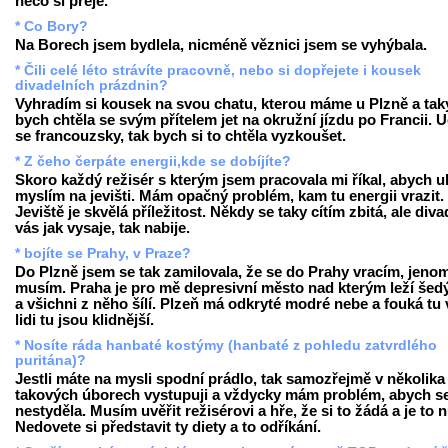
něco si přeje.
* Co Bory?
Na Borech jsem bydlela, nicméně věznici jsem se vyhýbala.
* Čili celé léto strávíte pracovně, nebo si dopřejete i kousek
divadelních prázdnin?
Vyhradím si kousek na svou chatu, kterou máme u Plzně a tak
bych chtěla se svým přítelem jet na okružní jízdu po Francii. 
se francouzsky, tak bych si to chtěla vyzkoušet.
* Z čeho čerpáte energii,kde se dobíjíte?
Skoro každý režisér s kterým jsem pracovala mi říkal, abych u
myslím na jevišti. Mám opačný problém, kam tu energii vrazit.
Jeviště je skvělá příležitost. Někdy se taky cítím zbitá, ale diva
vás jak vysaje, tak nabije.
* bojíte se Prahy, v Praze?
Do Plzně jsem se tak zamilovala, že se do Prahy vracím, jeno
musím. Praha je pro mě depresivní město nad kterým leží šed
a všichni z něho šílí. Plzeň má odkryté modré nebe a fouká tu v
lidi tu jsou klidnější.
* Nosíte ráda hanbaté kostýmy (hanbaté z pohledu zatvrdlého
puritána)?
Jestli máte na mysli spodní prádlo, tak samozřejmě v několika
takových úborech vystupuji a vždycky mám problém, abych s
nestyděla. Musím uvěřit režisérovi a hře, že si to žádá a je to 
Nedovete si představit ty diety a to odříkání.