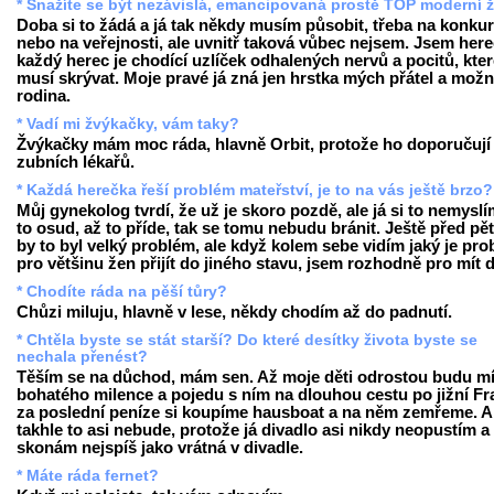
* Snažíte se být nezávislá, emancipovaná prostě TOP moderní 
Doba si to žádá a já tak někdy musím působit, třeba na konku
nebo na veřejnosti, ale uvnitř taková vůbec nejsem. Jsem here
každý herec je chodící uzlíček odhalených nervů a pocitů, kte
musí skrývat. Moje pravé já zná jen hrstka mých přátel a mož
rodina.
* Vadí mi žvýkačky, vám taky?
Žvýkačky mám moc ráda, hlavně Orbit, protože ho doporučují 
zubních lékařů.
* Každá herečka řeší problém mateřství, je to na vás ještě brzo?
Můj gynekolog tvrdí, že už je skoro pozdě, ale já si to nemyslí
to osud, až to příde, tak se tomu nebudu bránit. Ještě před pěti
by to byl velký problém, ale když kolem sebe vidím jaký je pr
pro většinu žen přijít do jiného stavu, jsem rozhodně pro mít d
* Chodíte ráda na pěší tůry?
Chůzi miluju, hlavně v lese, někdy chodím až do padnutí.
* Chtěla byste se stát starší? Do které desítky života byste se
nechala přenést?
Těším se na důchod, mám sen. Až moje děti odrostou budu mí
bohatého milence a pojedu s ním na dlouhou cestu po jižní Fra
za poslední peníze si koupíme hausboat a na něm zemřeme. A
takhle to asi nebude, protože já divadlo asi nikdy neopustím a
skonám nejspíš jako vrátná v divadle.
* Máte ráda fernet?