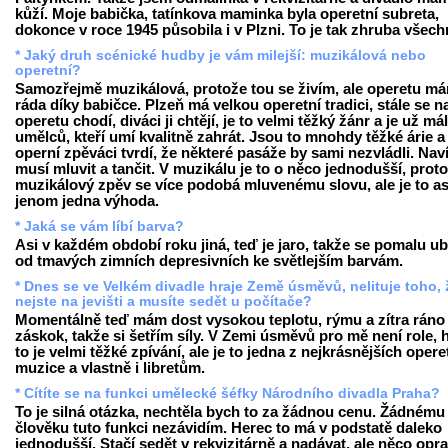
kůží. Moje babička, tatínkova maminka byla operetní subreta,
dokonce v roce 1945 působila i v Plzni. To je tak zhruba všech
* Jaký druh scénické hudby je vám milejší: muzikálová nebo
operetní?
Samozřejmě muzikálová, protože tou se živím, ale operetu m
ráda díky babičce. Plzeň má velkou operetní tradici, stále se n
operetu chodí, diváci ji chtějí, je to velmi těžký žánr a je už má
umělců, kteří umí kvalitně zahrát. Jsou to mnohdy těžké árie a
operní zpěváci tvrdí, že některé pasáže by sami nezvládli. Nav
musí mluvit a tančit. V muzikálu je to o něco jednodušší, prot
muzikálový zpěv se více podobá mluvenému slovu, ale je to as
jenom jedna výhoda.
* Jaká se vám líbí barva?
Asi v každém období roku jiná, teď je jaro, takže se pomalu u
od tmavých zimních depresivních ke světlejším barvám.
* Dnes se ve Velkém divadle hraje Země úsměvů, nelituje toho, 
nejste na jevišti a musíte sedět u počítače?
Momentálně teď mám dost vysokou teplotu, rýmu a zítra ráno
záskok, takže si šetřím síly. V Zemi úsměvů pro mě není role, 
to je velmi těžké zpívání, ale je to jedna z nejkrásnějších opere
muzice a vlastně i libretům.
* Cítíte se na funkci umělecké šéfky Národního divadla Praha?
To je silná otázka, nechtěla bych to za žádnou cenu. Žádnému
člověku tuto funkci nezávidím. Herec to má v podstatě daleko
jednodušší. Stačí sedět v rekvizitárně a nadávat, ale něco opr