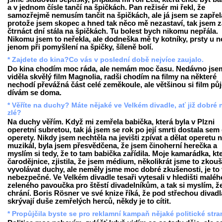
a v jednom čísle tančí na špičkách. Pan režisér mi řekl, že
samozřejmě nemusím tančit na špičkách, ale já jsem se zapřel
protože jsem skopec a hned tak něco mě nezastaví, tak jsem z
čtrnáct dní stála na špičkách. Tu bolest bych nikomu nepřála.
Nikomu jsem to neřekla, ale dodneška mě ty kotníky, prsty u 
jenom při pomyšlení na špičky, šíleně bolí.
* Zajdete do kina?Co vás v poslední době nejvíce zaujalo.
Do kina chodím moc ráda, ale nemám moc času. Nedávno jse
viděla skvělý film Magnolia, radši chodím na filmy na některé
nechodí převážná část celé zeměkoule, ale většinou si film pů
dívám se doma.
* Věříte na duchy? Máte nějaké ve Velkém divadle, ať již dobré
zlé?
Na duchy věřím. Když mi zemřela babička, která byla v Plzni
operetní subretou, tak já jsem se rok po její smrti dostala sem
operety. Nikdy jsem nechtěla na jevišti zpívat a dělat operetu 
muzikál, byla jsem přesvědčena, že jsem činoherní herečka a
myslím si tedy, že to tam babička zařídila. Moje kamarádka, kte
čarodějnice, zjistila, že jsem médium, několikrát jsme to zkouš
vyvolávat duchy, ale neměly jsme moc dobré zkušenosti, je to
nebezpečné. Ve Velkém divadle tesaři vytesali v hledišti maléh
zeleného pavoučka pro štěstí divadelníkům, a tak si myslím, ž
chrání. Boris Rösner ve své knize říká, že pod střechou divadl
skrývají duše zemřelých herců, někdy je to cítit.
* Propůjčila byste se pro reklamní kampaň nějaké politické str