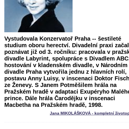
Vystudovala Konzervatoř Praha -- šestileté
studium oboru herectví. Divadelní praxi zača
poznávat již od 3. ročníku: pracovala v praž
divadle Labyrint, spolupráce s Divadlem ABC
hostování v kladenském divadle, v Národním
divadle Praha vytvořila jednu z hlavních rolí,
postavu Anny Luisy, v inscenaci
Doktor Fisc
ze Ženevy
. S Janem Potměšilem hrála na
Pražském hradě v adaptaci Exupéryho Maléh
prince. Dále hrála Čarodějku v inscenaci
Macbetha
na Pražském hradě, 1998.
Jana MIKOLÁŠKOVÁ - kompletní životop