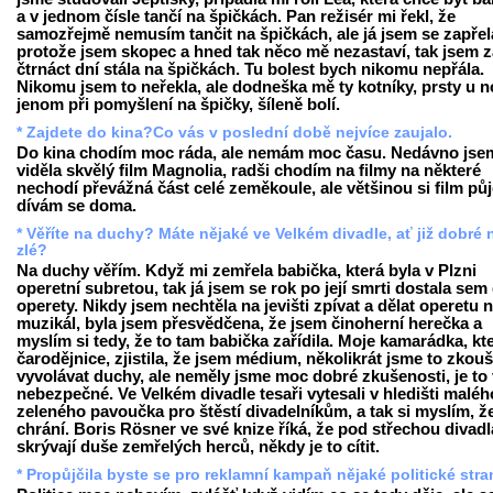
a v jednom čísle tančí na špičkách. Pan režisér mi řekl, že
samozřejmě nemusím tančit na špičkách, ale já jsem se zapřel
protože jsem skopec a hned tak něco mě nezastaví, tak jsem z
čtrnáct dní stála na špičkách. Tu bolest bych nikomu nepřála.
Nikomu jsem to neřekla, ale dodneška mě ty kotníky, prsty u 
jenom při pomyšlení na špičky, šíleně bolí.
* Zajdete do kina?Co vás v poslední době nejvíce zaujalo.
Do kina chodím moc ráda, ale nemám moc času. Nedávno jse
viděla skvělý film Magnolia, radši chodím na filmy na některé
nechodí převážná část celé zeměkoule, ale většinou si film pů
dívám se doma.
* Věříte na duchy? Máte nějaké ve Velkém divadle, ať již dobré
zlé?
Na duchy věřím. Když mi zemřela babička, která byla v Plzni
operetní subretou, tak já jsem se rok po její smrti dostala sem
operety. Nikdy jsem nechtěla na jevišti zpívat a dělat operetu 
muzikál, byla jsem přesvědčena, že jsem činoherní herečka a
myslím si tedy, že to tam babička zařídila. Moje kamarádka, kte
čarodějnice, zjistila, že jsem médium, několikrát jsme to zkouš
vyvolávat duchy, ale neměly jsme moc dobré zkušenosti, je to
nebezpečné. Ve Velkém divadle tesaři vytesali v hledišti maléh
zeleného pavoučka pro štěstí divadelníkům, a tak si myslím, ž
chrání. Boris Rösner ve své knize říká, že pod střechou divadl
skrývají duše zemřelých herců, někdy je to cítit.
* Propůjčila byste se pro reklamní kampaň nějaké politické str