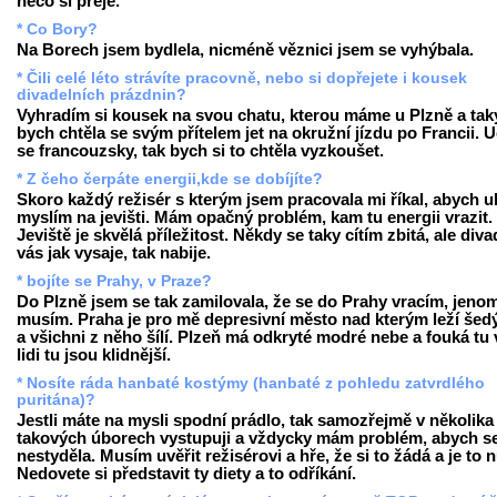
něco si přeje.
* Co Bory?
Na Borech jsem bydlela, nicméně věznici jsem se vyhýbala.
* Čili celé léto strávíte pracovně, nebo si dopřejete i kousek
divadelních prázdnin?
Vyhradím si kousek na svou chatu, kterou máme u Plzně a tak
bych chtěla se svým přítelem jet na okružní jízdu po Francii. 
se francouzsky, tak bych si to chtěla vyzkoušet.
* Z čeho čerpáte energii,kde se dobíjíte?
Skoro každý režisér s kterým jsem pracovala mi říkal, abych u
myslím na jevišti. Mám opačný problém, kam tu energii vrazit.
Jeviště je skvělá příležitost. Někdy se taky cítím zbitá, ale diva
vás jak vysaje, tak nabije.
* bojíte se Prahy, v Praze?
Do Plzně jsem se tak zamilovala, že se do Prahy vracím, jeno
musím. Praha je pro mě depresivní město nad kterým leží šed
a všichni z něho šílí. Plzeň má odkryté modré nebe a fouká tu v
lidi tu jsou klidnější.
* Nosíte ráda hanbaté kostýmy (hanbaté z pohledu zatvrdlého
puritána)?
Jestli máte na mysli spodní prádlo, tak samozřejmě v několika
takových úborech vystupuji a vždycky mám problém, abych s
nestyděla. Musím uvěřit režisérovi a hře, že si to žádá a je to 
Nedovete si představit ty diety a to odříkání.