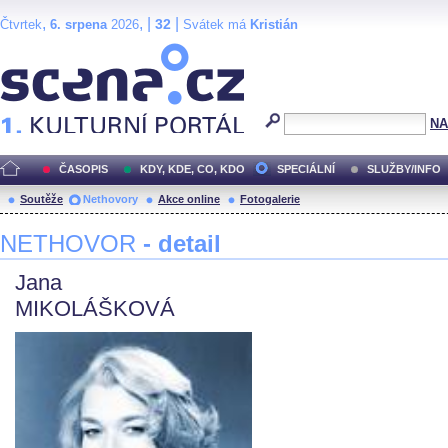
,
, |
|
32
Čtvrtek
6. srpena
2026
Svátek má
Kristián
Scéna.cz
NA
ČASOPIS
KDY, KDE, CO, KDO
SPECIÁLNÍ
SLUŽBY/INFO
Soutěže
Nethovory
Akce online
Fotogalerie
NETHOVOR
- detail
Jana
MIKOLÁŠKOVÁ