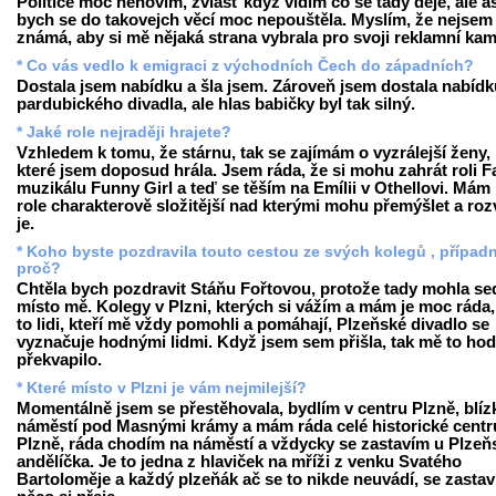
Politice moc nehovím, zvlášť když vidím co se tady děje, ale a
bych se do takovejch věcí moc nepouštěla. Myslím, že nejsem
známá, aby si mě nějaká strana vybrala pro svoji reklamní ka
* Co vás vedlo k emigraci z východních Čech do západních?
Dostala jsem nabídku a šla jsem. Zároveň jsem dostala nabídku
pardubického divadla, ale hlas babičky byl tak silný.
* Jaké role nejraději hrajete?
Vzhledem k tomu, že stárnu, tak se zajímám o vyzrálejší ženy,
které jsem doposud hrála. Jsem ráda, že si mohu zahrát roli F
muzikálu Funny Girl a teď se těším na Emílii v Othellovi. Mám 
role charakterově složitější nad kterými mohu přemýšlet a rozv
je.
* Koho byste pozdravila touto cestou ze svých kolegů , případ
proč?
Chtěla bych pozdravit Stáňu Fořtovou, protože tady mohla se
místo mě. Kolegy v Plzni, kterých si vážím a mám je moc ráda,
to lidi, kteří mě vždy pomohli a pomáhají, Plzeňské divadlo se
vyznačuje hodnými lidmi. Když jsem sem přišla, tak mě to ho
překvapilo.
* Které místo v Plzni je vám nejmilejší?
Momentálně jsem se přestěhovala, bydlím v centru Plzně, blíz
náměstí pod Masnými krámy a mám ráda celé historické cent
Plzně, ráda chodím na náměstí a vždycky se zastavím u Plze
andělíčka. Je to jedna z hlaviček na mříži z venku Svatého
Bartoloměje a každý plzeňák ač se to nikde neuvádí, se zastav