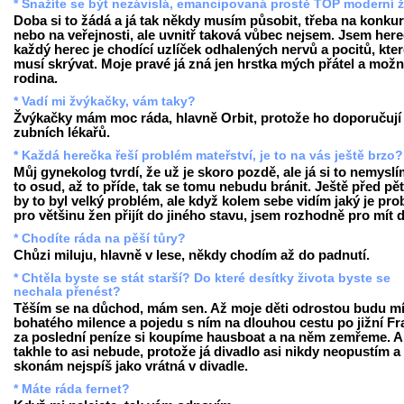
* Snažíte se být nezávislá, emancipovaná prostě TOP moderní 
Doba si to žádá a já tak někdy musím působit, třeba na konku
nebo na veřejnosti, ale uvnitř taková vůbec nejsem. Jsem here
každý herec je chodící uzlíček odhalených nervů a pocitů, kte
musí skrývat. Moje pravé já zná jen hrstka mých přátel a mož
rodina.
* Vadí mi žvýkačky, vám taky?
Žvýkačky mám moc ráda, hlavně Orbit, protože ho doporučují 
zubních lékařů.
* Každá herečka řeší problém mateřství, je to na vás ještě brzo?
Můj gynekolog tvrdí, že už je skoro pozdě, ale já si to nemyslí
to osud, až to příde, tak se tomu nebudu bránit. Ještě před pěti
by to byl velký problém, ale když kolem sebe vidím jaký je pr
pro většinu žen přijít do jiného stavu, jsem rozhodně pro mít d
* Chodíte ráda na pěší tůry?
Chůzi miluju, hlavně v lese, někdy chodím až do padnutí.
* Chtěla byste se stát starší? Do které desítky života byste se
nechala přenést?
Těším se na důchod, mám sen. Až moje děti odrostou budu mí
bohatého milence a pojedu s ním na dlouhou cestu po jižní Fra
za poslední peníze si koupíme hausboat a na něm zemřeme. A
takhle to asi nebude, protože já divadlo asi nikdy neopustím a
skonám nejspíš jako vrátná v divadle.
* Máte ráda fernet?