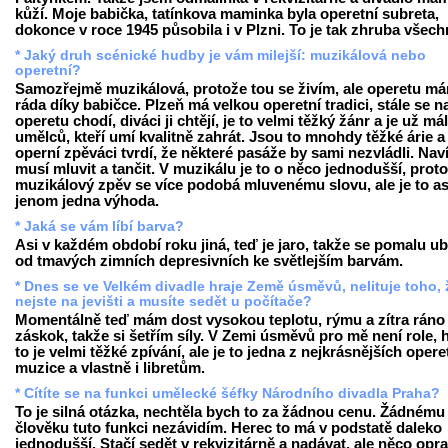
kůží. Moje babička, tatínkova maminka byla operetní subreta,
dokonce v roce 1945 působila i v Plzni. To je tak zhruba všech
* Jaký druh scénické hudby je vám milejší: muzikálová nebo
operetní?
Samozřejmě muzikálová, protože tou se živím, ale operetu m
ráda díky babičce. Plzeň má velkou operetní tradici, stále se n
operetu chodí, diváci ji chtějí, je to velmi těžký žánr a je už má
umělců, kteří umí kvalitně zahrát. Jsou to mnohdy těžké árie a
operní zpěváci tvrdí, že některé pasáže by sami nezvládli. Nav
musí mluvit a tančit. V muzikálu je to o něco jednodušší, prot
muzikálový zpěv se více podobá mluvenému slovu, ale je to as
jenom jedna výhoda.
* Jaká se vám líbí barva?
Asi v každém období roku jiná, teď je jaro, takže se pomalu u
od tmavých zimních depresivních ke světlejším barvám.
* Dnes se ve Velkém divadle hraje Země úsměvů, nelituje toho, 
nejste na jevišti a musíte sedět u počítače?
Momentálně teď mám dost vysokou teplotu, rýmu a zítra ráno
záskok, takže si šetřím síly. V Zemi úsměvů pro mě není role, 
to je velmi těžké zpívání, ale je to jedna z nejkrásnějších opere
muzice a vlastně i libretům.
* Cítíte se na funkci umělecké šéfky Národního divadla Praha?
To je silná otázka, nechtěla bych to za žádnou cenu. Žádnému
člověku tuto funkci nezávidím. Herec to má v podstatě daleko
jednodušší. Stačí sedět v rekvizitárně a nadávat, ale něco opr