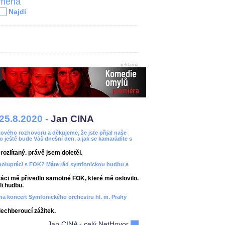
jména
Najdi
reklama
25.8.2020 -
Jan CINA
ového rozhovoru a děkujeme, že jste přijal naše
bo ještě bude Váš dnešní den, a jak se kamarádíte s
ozlítaný. právě jsem doletěl.
spolupráci s FOK? Máte rád symfonickou hudbu a
áci mě přivedlo samotné FOK, které mě oslovilo.
i hudbu.
ít na koncert Symfonického orchestru hl. m. Prahy
dechberoucí zážitek.
Jan CINA - celý NetHovor