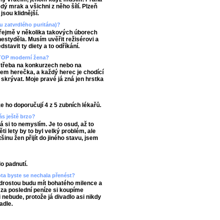
ý mrak a všichni z něho šílí. Plzeň
jsou klidnější.
u zatvrdlého puritána)?
zřejmě v několika takových úborech
styděla. Musím uvěřit režisérovi a
dstavit ty diety a to odříkání.
ě TOP moderní žena?
, třeba na konkurzech nebo na
sem herečka, a každý herec je chodící
 skrývat. Moje pravé já zná jen hrstka
 ho doporučují 4 z 5 zubních lékařů.
ás ještě brzo?
já si to nemyslím. Je to osud, až to
ti lety by to byl velký problém, ale
inu žen přijít do jiného stavu, jsem
o padnutí.
vota byste se nechala přenést?
drostou budu mít bohatého milence a
, za poslední peníze si koupíme
nebude, protože já divadlo asi nikdy
adle.