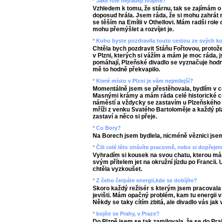
* Jaké role nejraději hrajete?
Vzhledem k tomu, že stárnu, tak se zajímám o 
doposud hrála. Jsem ráda, že si mohu zahrát r
se těším na Emílii v Othellovi. Mám radši role
mohu přemýšlet a rozvíjet je.
* Koho byste pozdravila touto cestou ze svých ko
Chtěla bych pozdravit Stáňu Fořtovou, protož
v Plzni, kterých si vážím a mám je moc ráda, js
pomáhají, Plzeňské divadlo se vyznačuje hodn
mě to hodně překvapilo.
* Které místo v Plzni je vám nejmilejší?
Momentálně jsem se přestěhovala, bydlím v ce
Masnými krámy a mám ráda celé historické c
náměstí a vždycky se zastavím u Plzeňského a
mříži z venku Svatého Bartoloměje a každý pl
zastaví a něco si přeje.
* Co Bory?
Na Borech jsem bydlela, nicméně věznici jse
* Čili celé léto strávíte pracovně, nebo si dopřej
Vyhradím si kousek na svou chatu, kterou má
svým přítelem jet na okružní jízdu po Francii.
chtěla vyzkoušet.
* Z čeho čerpáte energii,kde se dobíjíte?
Skoro každý režisér s kterým jsem pracovala 
jevišti. Mám opačný problém, kam tu energii vra
Někdy se taky cítím zbitá, ale divadlo vás jak 
* bojíte se Prahy, v Praze?
Do Plzně jsem se tak zamilovala, že se do P