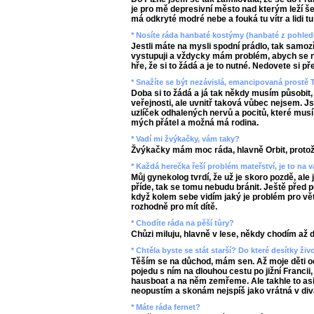
je pro mě depresivní město nad kterým leží šed
má odkryté modré nebe a fouká tu vítr a lidi tu 
* Nosíte ráda hanbaté kostýmy (hanbaté z pohled
Jestli máte na mysli spodní prádlo, tak samo
vystupuji a vždycky mám problém, abych se ne
hře, že si to žádá a je to nutné. Nedovete si pře
* Snažíte se být nezávislá, emancipovaná prost
Doba si to žádá a já tak někdy musím působit
veřejnosti, ale uvnitř taková vůbec nejsem. J
uzlíček odhalených nervů a pocitů, které musí
mých přátel a možná má rodina.
* Vadí mi žvýkačky, vám taky?
Žvýkačky mám moc ráda, hlavně Orbit, protože
* Každá herečka řeší problém mateřství, je to na v
Můj gynekolog tvrdí, že už je skoro pozdě, ale 
příde, tak se tomu nebudu bránit. Ještě před pě
když kolem sebe vidím jaký je problém pro větš
rozhodně pro mít dítě.
* Chodíte ráda na pěší tůry?
Chůzi miluju, hlavně v lese, někdy chodím až d
* Chtěla byste se stát starší? Do které desítky ži
Těším se na důchod, mám sen. Až moje děti o
pojedu s ním na dlouhou cestu po jižní Francii
hausboat a na něm zemřeme. Ale takhle to asi 
neopustím a skonám nejspíš jako vrátná v div
* Máte ráda fernet?