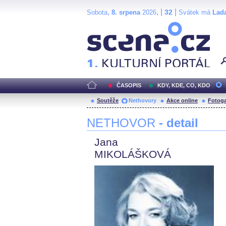
,
, |
|
32
Sobota
8. srpena
2026
Svátek má
Lad
Scéna.cz
ČASOPIS
KDY, KDE, CO, KDO
Soutěže
Nethovory
Akce online
Fotoga
NETHOVOR
- detail
Jana
MIKOLÁŠKOVÁ