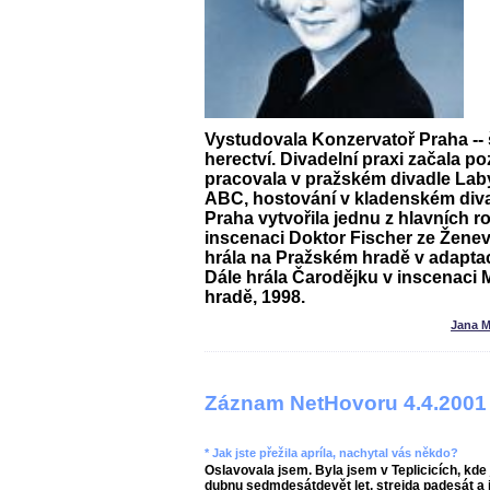
Vystudovala Konzervatoř Praha -- 
herectví. Divadelní praxi začala po
pracovala v pražském divadle Laby
ABC, hostování v kladenském diva
Praha vytvořila jednu z hlavních ro
inscenaci
Doktor Fischer ze Žene
hrála na Pražském hradě v adapta
Dále hrála Čarodějku v inscenaci
hradě, 1998.
Jana M
Záznam NetHovoru 4.4.2001
* Jak jste přežila apríla, nachytal vás někdo?
Oslavovala jsem. Byla jsem v Teplicicích, kd
dubnu sedmdesátdevět let, strejda padesát a 