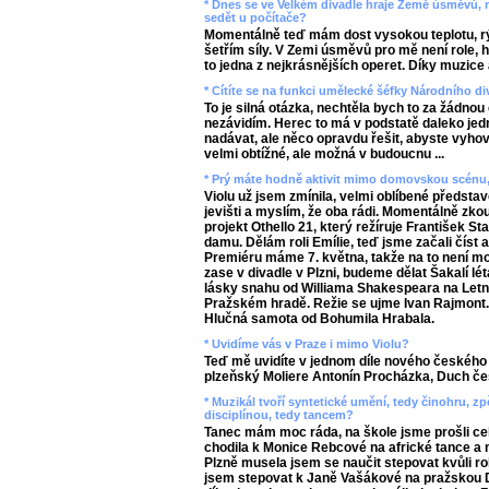
* Dnes se ve Velkém divadle hraje Země úsměvů, nel
sedět u počítače?
Momentálně teď mám dost vysokou teplotu, rým
šetřím síly. V Zemi úsměvů pro mě není role, hl
to jedna z nejkrásnějších operet. Díky muzice a
* Cítíte se na funkci umělecké šéfky Národního d
To je silná otázka, nechtěla bych to za žádno
nezávidím. Herec to má v podstatě daleko jedn
nadávat, ale něco opravdu řešit, abyste vyhov
velmi obtížné, ale možná v budoucnu ...
* Prý máte hodně aktivit mimo domovskou scénu,
Violu už jsem zmínila, velmi oblíbené předsta
jevišti a myslím, že oba rádi. Momentálně zko
projekt Othello 21, který režíruje František St
damu. Dělám roli Emílie, teď jsme začali číst 
Premiéru máme 7. května, takže na to není m
zase v divadle v Plzni, budeme dělat Šakalí 
lásky snahu od Williama Shakespeara na Letn
Pražském hradě. Režie se ujme Ivan Rajmont. J
Hlučná samota od Bohumila Hrabala.
* Uvidíme vás v Praze i mimo Violu?
Teď mě uvidíte v jednom díle nového českého 
plzeňský Moliere Antonín Procházka, Duch če
* Muzikál tvoří syntetické umění, tedy činohru, zpě
disciplínou, tedy tancem?
Tanec mám moc ráda, na škole jsme prošli ce
chodila k Monice Rebcové na africké tance a 
Plzně musela jsem se naučit stepovat kvůli ro
jsem stepovat k Janě Vašákové na pražskou