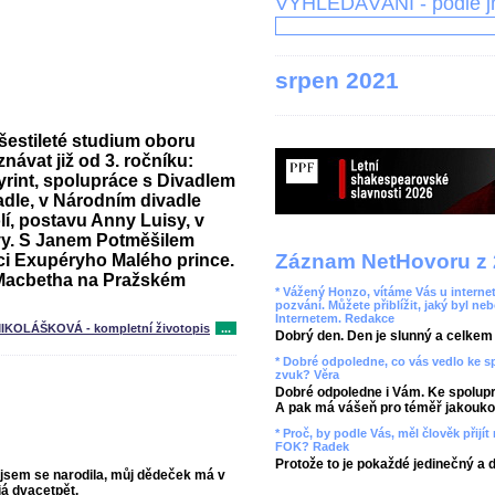
VYHLEDÁVÁNÍ - podle 
srpen 2021
šestileté studium oboru
znávat již od 3. ročníku:
rint, spolupráce s Divadlem
dle, v Národním divadle
lí, postavu Anny Luisy, v
vy
. S Janem Potměšilem
Záznam NetHovoru z 
ci Exupéryho Malého prince.
Macbetha
na Pražském
* Vážený Honzo, vítáme Vás u internet
pozvání. Můžete přiblížit, jaký byl ne
Internetem. Redakce
IKOLÁŠKOVÁ - kompletní životopis
...
Dobrý den. Den je slunný a celkem r
* Dobré odpoledne, co vás vedlo ke 
zvuk? Věra
Dobré odpoledne i Vám. Ke spolupr
A pak má vášeň pro téměř jakoukol
* Proč, by podle Vás, měl člověk přij
FOK? Radek
Protože to je pokaždé jedinečný a 
e jsem se narodila, můj dědeček má v
já dvacetpět.