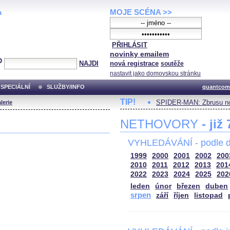
MOJE SCÉNA >>
a
PŘIHLÁSIT
novinky emailem
NAJDI
nová registrace
soutěže
nastavit jako domovskou stránku
SPECIÁLNÍ
SLUŽBY/INFO
quantcom
TIP!
SPIDER-MAN: Zbrusu no
lerie
NETHOVORY
- již
VYHLEDÁVÁNÍ - podle d
1999
2000
2001
2002
200
2010
2011
2012
2013
201
2022
2023
2024
2025
202
leden
únor
březen
duben
srpen
září
říjen
listopad