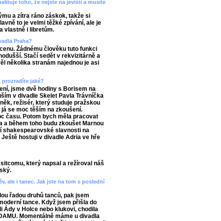
ituje toho, že nejste na jevišti a musíte
u a zítra ráno záskok, takže si
avně to je velmi těžké zpívání, ale je
 vlastně i libretům.
ivadla Praha?
u cenu. Žádnému člověku tuto funkci
odušší. Stačí sedět v rekvizitárně a
ěl několika stranám najednou je asi
 prozradíte jaké?
vení, jsme dvě hodiny s Borisem na
uším v divadle Skelet Pavla Trávníčka
aněk, režisér, který studuje pražskou
a já se moc těším na zkoušení.
oc času. Potom bych měla pracovat
léta a během toho budu zkoušet Marnou
í shakespearovské slavnosti na
eště hostuji v divadle Adria ve hře
sitcomu, který napsal a režíroval náš
ský.
v, ale i tanec. Jak jste na tom s poslední
lou řadou druhů tanců, pak jsem
moderní tance. Když jsem přišla do
li Ády v Holce nebo klukovi, chodila
 DAMU. Momentálně máme u divadla