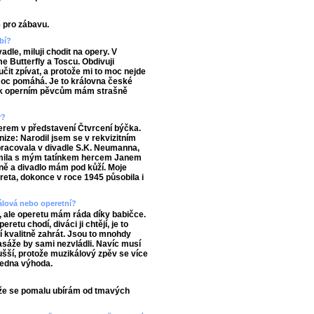
e pro zábavu.
bí?
dle, miluji chodit na opery. V
 Butterfly a Toscu. Obdivuji
it zpívat, a protože mi to moc nejde
 moc pomáhá. Je to královna české
že k operním pěvcům mám strašně
y?
erem v představení Čtvrcení býčka.
nize: Narodil jsem se v rekvizitním
 pracovala v divadle S.K. Neumanna,
ámila s mým tatínkem hercem Janem
ně a divadlo mám pod kůží. Moje
reta, dokonce v roce 1945 působila i
kálová nebo operetní?
, ale operetu mám ráda díky babičce.
retu chodí, diváci ji chtějí, je to
í kvalitně zahrát. Jsou to mnohdy
pasáže by sami nezvládli. Navíc musí
dušší, protože muzikálový zpěv se více
jedna výhoda.
akže se pomalu ubírám od tmavých