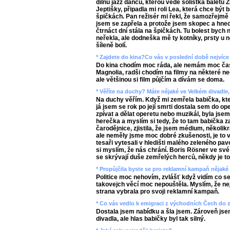
dílnu jazz dancu, kterou vede sólistka baletu
Jeptišky, připadla mi roli Lea, která chce být 
špičkách. Pan režisér mi řekl, že samozřejmě 
jsem se zapřela a protože jsem skopec a hned
čtrnáct dní stála na špičkách. Tu bolest bych
neřekla, ale dodneška mě ty kotníky, prsty u 
šíleně bolí.
* Zajdete do kina?Co vás v poslední době nejvíce 
Do kina chodím moc ráda, ale nemám moc čas
Magnolia, radši chodím na filmy na některé n
ale většinou si film půjčím a dívám se doma.
* Věříte na duchy? Máte nějaké ve Velkém divadle,
Na duchy věřím. Když mi zemřela babička, kter
já jsem se rok po její smrti dostala sem do op
zpívat a dělat operetu nebo muzikál, byla jse
herečka a myslím si tedy, že to tam babička za
čarodějnice, zjistila, že jsem médium, několik
ale neměly jsme moc dobré zkušenosti, je to 
tesaři vytesali v hledišti malého zeleného pav
si myslím, že nás chrání. Boris Rösner ve své 
se skrývají duše zemřelých herců, někdy je to c
* Propůjčila byste se pro reklamní kampaň nějaké 
Politice moc nehovím, zvlášť když vidím co se 
takovejch věcí moc nepouštěla. Myslím, že n
strana vybrala pro svoji reklamní kampaň.
* Co vás vedlo k emigraci z východních Čech do
Dostala jsem nabídku a šla jsem. Zároveň jse
divadla, ale hlas babičky byl tak silný.