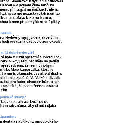
 Zuzana Šimáková. Když jsme studovali
baletkou a v jednom čísle tančí na
nemusím tančit na špičkách, ale já
 tak něco mě nezastaví, tak jsem za
 nikomu nepřála. Nikomu jsem to
nohou jenom při pomyšlení na špičky,
zaujalo.
u. Nedávno jsem viděla skvělý film
echodí převážná část celé zeměkoule,
 ať již dobré nebo zlé?
á byla v Plzni operetní subretou, tak
erety. Nikdy jsem nechtěla na jevišti
m přesvědčena, že jsem činoherní
řídila. Moje kamarádka, která je
rát jsme to zkoušely, vyvolávat duchy,
velmi nebezpečné. Ve Velkém divadle
oučka pro štěstí divadelníkům, a tak
knize říká, že pod střechou divadla
ítit.
politické strany?
tady děje, ale asi bych se do
ejsem tak známá, aby si mě nějaká
 západních?
m dostala nabídku i z pardubického