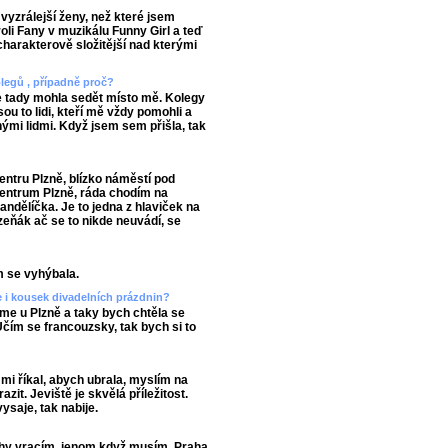
vyzrálejší ženy, než které jsem
oli Fany v muzikálu Funny Girl a teď
 charakterově složitější nad kterými
legů , případně proč?
e tady mohla sedět místo mě. Kolegy
ou to lidi, kteří mě vždy pomohli a
ými lidmi. Když jsem sem přišla, tak
ntru Plzně, blízko náměstí pod
entrum Plzně, ráda chodím na
ndělíčka. Je to jedna z hlaviček na
zeňák ač se to nikde neuvádí, se
m se vyhýbala.
ete i kousek divadelních prázdnin?
me u Plzně a taky bych chtěla se
 Učím se francouzsky, tak bych si to
mi říkal, abych ubrala, myslím na
zit. Jeviště je skvělá příležitost.
vysaje, tak nabije.
rahy vracím, jenom když musím. Praha