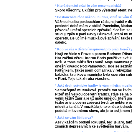
* Která domácí práci je vám nesympatická?
Skoro všechny. Uklízím pro výsledný efekt, n
* Posloucháte ráda vážnou hudbu, která se vám lí
Vážnou hudbu poslouchám ráda, nejradši v diva
poslední době mám v oblibě Pucciniho, Madame
pěvecké umění operních zpěváků. Snažím se uč
studuji zpěv u paní Pavly Břinkové, která mi
operety, ale učí mě muzikálové zpívání, tak
daleko.
* Kdo ve vás v dětství inspiroval pro práci herečk
Hraji ve Viole v Praze s panem Borisem Rösn
Hra začíná větou, kterou Boris použil ve své k
koši. A tohle můžu říct i sobě. Moje maminka
dnešní divadlo Pod Palmovkou, kde se sezn
Faltýnkem. Takže jsem odmalinka v rekvizitár
babička, tatínkova maminka byla operetní sub
v Plzni. To je tak zhruba všechno.
* Jaký druh scénické hudby je vám milejší: muzi
Samozřejmě muzikálová, protože tou se živím
Plzeň má velkou operetní tradici, stále se na ope
velmi těžký žánr a je už málo umělců, kteří um
těžké árie a operní zpěváci tvrdí, že některé 
mluvit a tančit. V muzikálu je to o něco jedno
podobá mluvenému slovu, ale je to asi jenom 
* Jaká se vám líbí barva?
Asi v každém období roku jiná, teď je jaro, t
zimních depresivních ke světlejším barvám.