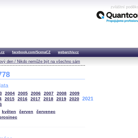
zvláštní poděk
.cz
facebook.com/ScenaCZ
webarchiv.cz
vý den / Nikdo nemůže být na všechno sám
 778
ata
3
2004
2005
2006
2007
2008
2009
2021
4
2015
2016
2017
2018
2019
2020
6
květen
červen
červenec
prosinec