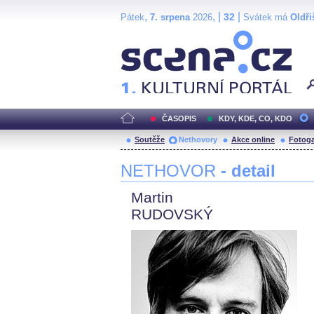
,
, |
|
32
Pátek
7. srpena
2026
Svátek má
Oldři
Scéna.cz
ČASOPIS
KDY, KDE, CO, KDO
Soutěže
Nethovory
Akce online
Fotoga
NETHOVOR
- detail
Martin
RUDOVSKÝ