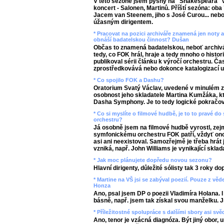
V této sezóně jsem pyšný na "Shakespeara" v 
koncert - Salonen, Martinů. Příští sezóna: ob
Jacem van Steenem, jiho s José Curou... neb
úžasným dirigentem.
* Pracovat na pozici archiváře znamená jen noty a
obnáší badatelskou činnost? Dušan
Občas to znamená badatelskou, neboť archivář
tedy, co FOK hrál, hraje a tedy mnoho o histor
publikoval sérii článku k výročí orchestru. Č
zprostředkovává nebo dokonce katalogizací 
* Co spojilo FOK a Dashu?
Oratorium Svatý Václav, uvedené v minulém zá
osobnost jeho skladatele Martina Kumžáka, k
Dasha Symphony. Je to tedy logické pokračov
* Co si myslíte o filmové hudbě, je to to pravé 
orchestru?
Já osobně jsem na filmové hudbě vyrostl, ze
symfonickému orchestru FOK patří, vždyť ono
asi ani neexistoval. Samozřejmě je třeba hrát j
vzniká, např. John Williams je vynikající sklada
* Jak moc plánujete dopředu novou sezonu?
Hlavní dirigenty, důležité sólisty tak 3 roky do
* Martine na VŠ jsi se zabýval poezií. Pouze z vě
Honza
Ano, psal jsem DP o poezii Vladimíra Holana. I
básně, např. jsem tak získal svou manželku. Js
* Příležitostné spolupráce s dalšími sbory asi svě
Ano, tenor je vzácná diagnóza. Být jiný obor, u