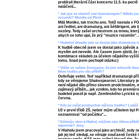
probírali literární část koncertu 11.5. ku poct
natáčení...
* Jak jste se vlastně stal dramaturgem? Někde jse
rozumět? Monika od Plzně
Milá Moniko, tak trochu ano. Totiž nastala v 
ani ředitel, ani dramaturg, ani šéfdirigent, ale
sezóny. Tedy zašel orchestrem za mnou, který
abych se toho ujal, že prý "muzice rozumím". 
* Hudební divadlu jste se dostal jako dramaturg 
K hudbě obecně jsem se dostal jako zpěvák a i
myslím ani nevede. Ale časem jsem zjistil, že
kombinace skladeb za účelem nějakého vyššího
tomu. Snad jsem pochopil otázku:)
* Vidím ve vašem životopise, že jste milovník liter
Nese hudba pro vás příběh?
Ovlivňuje velmi. Teď například dramaturgii příš
kdy se věnujeme Shakespearovi. Literatury j
není nějaké dílo přímo slovem prodchnutém, 
zajímavý příběh... jak vzniklo, kdo ho premiér
hudební poezií je např. Zemlinského Lyrická 
června.
* Kdy jsi začal poslouchat vážnou hudbu? Lukáš
Už v první třídě ZŠ, neboť mým učitelem byl Pa
seznamoval "od počátku"...
* Kühmův sbor a Hlahol, můžete tato tělesa přibl
repertoár? Jeny
V Hlaholu jsem pracoval jako archivář, tedy 
jak jej teď sleduji, se věnuje současné české 