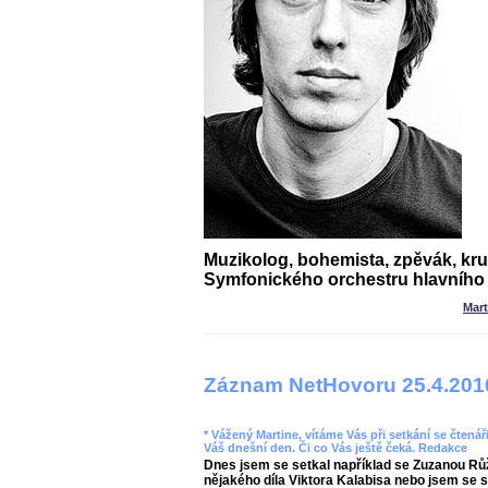
Muzikolog, bohemista, zpěvák, kr
Symfonického orchestru hlavního
Mar
Záznam NetHovoru 25.4.201
* Vážený Martine, vítáme Vás při setkání se čtenáři
Váš dnešní den. Či co Vás ještě čeká. Redakce
Dnes jsem se setkal například se Zuzanou Rů
nějakého díla Viktora Kalabisa nebo jsem se 