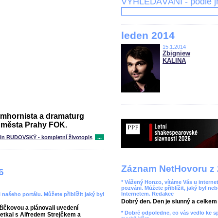
VYHLEDÁVÁNÍ - podle 
leden 2014
15.1.2014
Zbigniew
KALINA
umhornista a dramaturg
 města Prahy FOK.
tin RUDOVSKÝ - kompletní životopis
...
Záznam NetHovoru z 
6
* Vážený Honzo, vítáme Vás u internet
pozvání. Můžete přiblížit, jaký byl ne
Internetem. Redakce
 našeho portálu. Můžete přiblížit jaký byl
Dobrý den. Den je slunný a celkem r
žičkovou a plánovali uvedení
* Dobré odpoledne, co vás vedlo ke 
setkal s Alfredem Strejčkem a