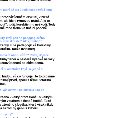
mám čest v něm zpívat. A obdivuji
t, který až tak úplně neodpovídá jeho
 prochází ohněm diskusí, v nichž
, ale jde o týmovou práci. A je to
out", tudíž korektiv mu neškodí. Tedy
dně mne třeba ve finální podobě
ulty, kteří pak do pedagogického
í stav školství? Aleš, Praha 10
Odradily mne pedagogické kolektivy...
dlužím. Takže uvidíme:)
lasovém oboru cítíte? Pavel, Dejvice
druhý tenor a některé vysoké nároky
lektivů tenorů se cítím doma.
než u ostatních když se jedná o
, hudbu, ví, co funguje. Je to pro mne
kají první, spolu s těmi Pietariho
áce.
 Vás ovlivnil po lidské a kdo po
Steena - velký profesionál, s velkým
erným vztahem k české hudbě. Také
ytíženého člověka, který však nikdy
ý a skromný génius klavíru.
ášť pyšný?