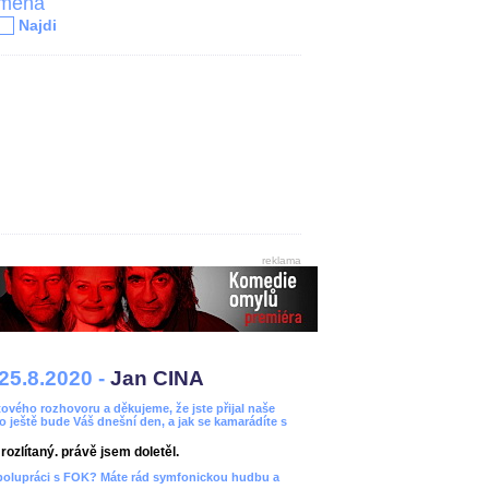
jména
Najdi
reklama
25.8.2020 -
Jan CINA
ového rozhovoru a děkujeme, že jste přijal naše
bo ještě bude Váš dnešní den, a jak se kamarádíte s
ozlítaný. právě jsem doletěl.
spolupráci s FOK? Máte rád symfonickou hudbu a