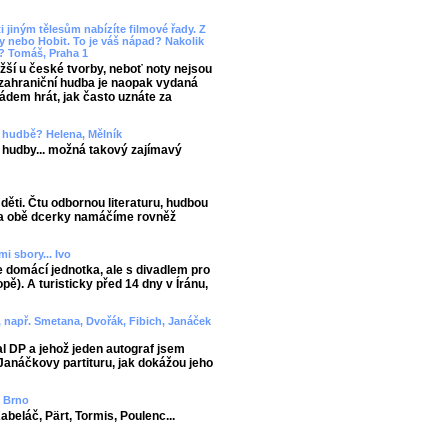
i jiným tělesům nabízíte filmové řady. Z
 nebo Hobit. To je váš nápad? Nakolik
y? Tomáš, Praha 1
žší u české tvorby, neboť noty nejsou
í zahraniční hudba je naopak vydaná
pádem hrát, jak často uznáte za
 v hudbě? Helena, Mělník
hudby... možná takový zajímavý
děti. Čtu odbornou literaturu, hudbou
y a obě dcerky namáčíme rovněž
i sbory... Ivo
 domácí jednotka, ale s divadlem pro
ě). A turisticky před 14 dny v Íránu,
m, např. Smetana, Dvořák, Fibich, Janáček
al DP a jehož jeden autograf jsem
 Janáčkovy partituru, jak dokážou jeho
, Brno
abeláč, Pärt, Tormis, Poulenc...