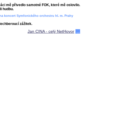
áci mě přivedlo samotné FOK, které mě oslovilo.
i hudbu.
ít na koncert Symfonického orchestru hl. m. Prahy
dechberoucí zážitek.
Jan CINA - celý NetHovor