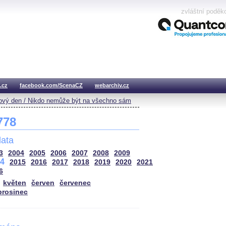
zvláštní poděk
.cz
facebook.com/ScenaCZ
webarchiv.cz
vý den / Nikdo nemůže být na všechno sám
 778
ata
3
2004
2005
2006
2007
2008
2009
4
2015
2016
2017
2018
2019
2020
2021
6
květen
červen
červenec
prosinec