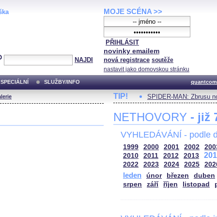
MOJE SCÉNA >>
ška
PŘIHLÁSIT
novinky emailem
NAJDI
nová registrace
soutěže
nastavit jako domovskou stránku
SPECIÁLNÍ
SLUŽBY/INFO
quantcom
TIP!
SPIDER-MAN: Zbrusu no
lerie
NETHOVORY
- již
VYHLEDÁVÁNÍ - podle d
1999
2000
2001
2002
200
201
2010
2011
2012
2013
2022
2023
2024
2025
202
leden
únor
březen
duben
srpen
září
říjen
listopad