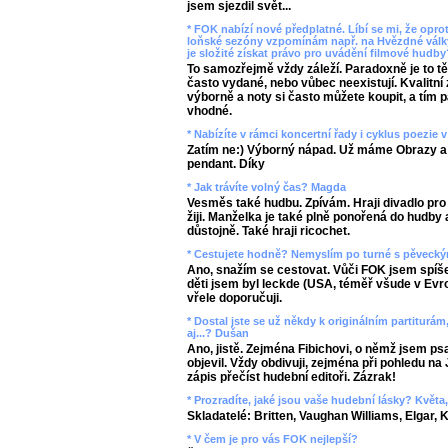
jsem sjezdil svět...
* FOK nabízí nové předplatné. Líbí se mi, že oprot
loňské sezóny vzpomínám např. na Hvězdné války
je složité získat právo pro uvádění filmové hudb
To samozřejmě vždy záleží. Paradoxně je to tě
často vydané, nebo vůbec neexistují. Kvalitn
výborně a noty si často můžete koupit, a tím 
vhodné.
* Nabízíte v rámci koncertní řady i cyklus poezie
Zatím ne:) Výborný nápad. Už máme Obrazy a 
pendant. Díky
* Jak trávíte volný čas? Magda
Vesměs také hudbu. Zpívám. Hraji divadlo pro 
žiji. Manželka je také plně ponořená do hudb
důstojně. Také hraji ricochet.
* Cestujete hodně? Nemyslím po turné s pěveckým
Ano, snažím se cestovat. Vůči FOK jsem spíše
děti jsem byl leckde (USA, téměř všude v Evrop
vřele doporučuji.
* Dostal jste se už někdy k originálním partiturá
aj...? Dušan
Ano, jistě. Zejména Fibichovi, o němž jsem ps
objevil. Vždy obdivuji, zejména při pohledu na
zápis přečíst hudební editoři. Zázrak!
* Prozradíte, jaké jsou vaše hudební lásky? Květa
Skladatelé: Britten, Vaughan Williams, Elgar, K
* V čem je pro vás FOK nejlepší?