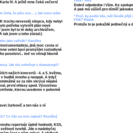
zvuk? Věra
ě Karlu IV. A ještě mne čeká večerní
Dobré odpoledne i Vám. Ke spolupr
A pak má vášeň pro téměř jakoukol
m četla, že přes noc... .) Jak tomu mám
* Proč, by podle Vás, měl člověk přij
FOK? Radek
FOK trochu neveselá situace, kdy nebyl
Protože to je pokaždé jedinečný a 
 bylo potřeba vytvořit plán nové
 jsem byl to té doby archivářem,
A tak jsem u toho zůstal:)
nebo jako zpěvák? Karolína
nstrumentalista, jiná moc cesta si
 mne velmi baví promýšlet roztodivné
 poselství... teď se věnuji hlavně
atury. Jak vás ovlivňuje v dramaturgii?
tích našich koncertů - 4. a 5. května,
e v hudbě mnoho a naopak. A když
minimálně se za ním skrývá nějaké
oval, první ohlasy apod. Výsostnou
symfonie, kterou uvedeme v polovině
vel Jurkovič a ten nás s ní
ížit? Co Vás na nich zajímá? Rozdílný
nemohu repertoár úplně hodnotit. KSS,
i světové tvorbě. Jde o nadobyčej