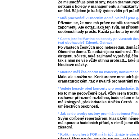
Že mi umožňuje plnit si sny, nejen dramaturgic
setkání s kolegy v managementu a muzikanty 
umělci. Báječné je každý týden vidět při práci!
* Máš pracoviště v Obecním domě, vnímáš jeho g
Přiznám se, že mne má práce natolik rozmazlila
zapomenu. Ale dotaz, jako ten Tvůj, mi připomí
osobností tudy prošlo. Každá parketa by mohl
* Často jezdíte Martine na besedy po vlastech čes
tvář obohacuje? Zdeněk, Ostrava
Po vlastech českých moc nebeseduji, domácí
Obecního domu. Ta setkání jsou nádherná. Toti
dirigenti, sólisté, také zajímavě vyprávějí, čím 
tak s nimi ne vše vždy stihnu probrat)... také
hloubavé otázky.
* Martine máš čas chodit na koncerty konkurence
Málo, ale snažím se. Konkurence mne udržuje
dramaturgickém, tak v kvalitě orchestrální hry
* Vedete besedy před koncerty pro posluchače. Ba
No to mne neobyčejně baví. Vždy jsem trochu 
rozhovor přirozeně rozběhne, bude o čem mlu
má kolegyně, překladatelka Anička Černá... 
uměleckých osobností.
* Jak se do tvorby sezóny promítá osobnost Pieta
Svým oblíbený repertoárem, klasickým němec
má spoustu hudebních přátel, s nimiž jsme dík
zásadní.
* Kolik ma orchestr FOK má hráčů. Znáte je všech