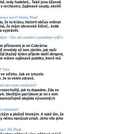
ké, tedy hudební... Také jsou úžasná
v orchestru. Zajímavé osudy, skvělí
enius noci? Alena, Pha2
, že tu krásu, historii občas vnímat
ná, že mám obrovské štěstí... kolik
a vyprávět.
kých - čím vás setkání s publikem tváří v
m přístavem je mi Cukrárna
ž mnohdy až tam zjistím, jak naši
žijí (každý týden přijede další dirigent,
 jak máme zajímavé publiku, které má
? Tina
 ve střehu. Jak ve smyslu
. Je to velmi zdravé.
ví vás tohle setkávání?
rozechvělý, jak to dopadne. Zda se
vit. Skvělým parťákem je mi v tom
a samozřejmě plejáda výsostných
ri Inkinena?
kým a plošně finským. A také tím, že
y němu navázali vztah. Jeho vliv jeho
ny? Jiří, Pha6