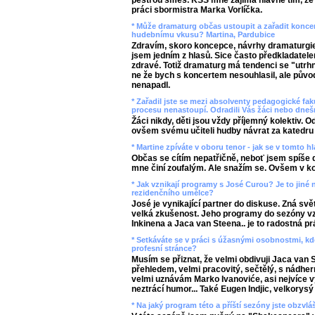
pestrou směs. KSS mne zajímá hlavně tím, že 
práci sbormistra Marka Vorlíčka.
* Může dramaturg občas ustoupit a zařadit koncer
hudebnímu vkusu? Martina, Pardubice
Zdravím, skoro koncepce, návrhy dramaturgie
jsem jedním z hlasů. Sice často předkladatelem
zdravé. Totiž dramaturg má tendenci se "utrhn
ne že bych s koncertem nesouhlasil, ale půvo
nenapadl.
* Zařadil jste se mezi absolventy pedagogické fak
procesu nenastoupí. Odradili Vás žáci nebo dnešn
Žáci nikdy, děti jsou vždy příjemný kolektiv. 
ovšem svému učiteli hudby návrat za katedru 
* Martine zpíváte v oboru tenor - jak se v tomto h
Občas se cítím nepatřičně, neboť jsem spíše 
mne činí zoufalým. Ale snažím se. Ovšem v ko
* Jak vznikají programy s José Curou? Je to jiné 
rezidenčního umělce?
José je vynikající partner do diskuse. Zná svět
velká zkušenost. Jeho programy do sezóny vzni
Inkinena a Jaca van Steena.. je to radostná pr
* Setkáváte se v práci s úžasnými osobnostmi, kdo
profesní stránce?
Musím se přiznat, že velmi obdivuji Jaca van 
přehledem, velmi pracovitý, sečtělý, s nádh
velmi uznávám Marko Ivanoviće, asi nejvíce v
neztrácí humor... Také Eugen Indjic, velkorys
* Na jaký program této a příští sezóny jste obzvl