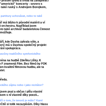
příštím týdnu a třeba na zahajovací
a "americké" koncerty - severo s
o také ruský s Andrejem Borejkem,
 partitury uchovávat, nebo to také
 má blízko k původní matérii a ví
ii orchestru. Například jsem
asto také archivář badatelskou činnost
umožňuje.
ří, kde Dasha zpívala sólo, a
terý má s Dashou společný projekt
ání spolupráce.
do sezóny tradičního symfonického
jména na hudbě Zdeňka Lišky. K
 F znamená Film. Bez filmů by FOK
en kvalitní filmovou hudbu, ale ta
tel.
předu.
deckého zájmu nebo i jako recitátor?
 jsem psal a občas i píšu vlastní
em s ní vlastně díky poezii...
dčí o tom, že tenorů je málo? Karel
rčitě si tolik nezazpívám. Díky hlasu