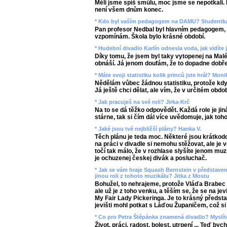
Měli jsme spíš smůlu, moc jsme se nepotkali. 
není všem dnům konec.
* Kdo byl vaším pedagogem na DAMU? Studentk
Pan profesor Nedbal byl hlavním pedagogem, a
vzpomínám. Škola bylo krásné období.
* Hudební divadlo Karlín odnesla voda, jak vidít
Díky tomu, že jsem byl taky vytopenej na Malé
obnáší. Já jenom doufám, že to dopadne dobře
* Máte svoji statistiku kolik princů jste hrál? Moni
Nědělám vůbec žádnou statistiku, protože když
Já ještě chci dělat, ale vím, že v určitém obdob
* Jak pracuješ na své roli? Jirka-Krč
Na to se dá těžko odpovědět. Každá role je jiná
stárne, tak si čím dál více uvědomuje, jak toh
* Jaké jsou tvé nejbližší plány? Hanka V.
Těch plánu je teda moc. Některé jsou krátkodob
na práci v divadle si nemohu stěžovat, ale je 
točí tak málo, že v rozhlase slyšíte jenom muz
je ochuzenej českej divák a posluchač.
* Jak se vám hraje Squash Bernstein v představení 
jinou roli z tohoto muzikálu? Jitka z Mostu
Bohužel, to nehrajeme, protože Vláďa Brabec si
ale už je z toho venku, a těším se, že se na je
My Fair Lady Pickeringa. Je to krásný předst
jevišti mohl potkat s Láďou Županičem, což si
* Co pro Petra Štěpánka znamená divadlo? Myslíte
Život, práci, radost, bolest, utrpení ... Teď