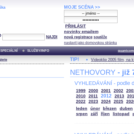
MOJE SCÉNA >>
ška
PŘIHLÁSIT
novinky emailem
NAJDI
nová registrace
soutěže
nastavit jako domovskou stránku
SPECIÁLNÍ
SLUŽBY/INFO
quantcom
TIP!
Videoklip 2005 film, na 
lerie
NETHOVORY
- již
VYHLEDÁVÁNÍ - podle d
1999
2000
2001
2002
200
2012
2010
2011
2013
20
2022
2023
2024
2025
202
leden
únor
březen
duben
srpen
září
říjen
listopad