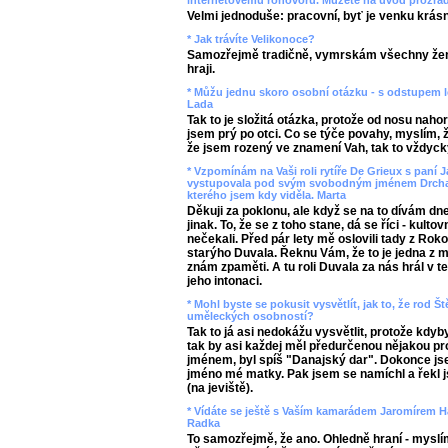
internetovému rohovoru. Můžete na úvod prozradi
Velmi jednoduše: pracovní, byť je venku krás
* Jak trávíte Velikonoce?
Samozřejmě tradičně, vymrskám všechny žen
hraji.
* Můžu jednu skoro osobní otázku - s odstupem l
Lada
Tak to je složitá otázka, protože od nosu nah
jsem prý po otci. Co se týče povahy, myslím, ž
že jsem rozený ve znamení Vah, tak to vždyck
* Vzpomínám na Vaši roli rytíře De Grieux s paní
vystupovala pod svým svobodným jménem Drchalov
kterého jsem kdy viděla. Marta
Děkuji za poklonu, ale když se na to dívám dn
jinak. To, že se z toho stane, dá se říci - kul
nečekali. Před pár lety mě oslovili tady z Roko
starýho Duvala. Řeknu Vám, že to je jedna z m
znám zpaměti. A tu roli Duvala za nás hrál v t
jeho intonaci.
* Mohl byste se pokusit vysvětlít, jak to, že rod
uměleckých osobností?
Tak to já asi nedokážu vysvětlit, protože kdyb
tak by asi každej měl předurčenou nějakou prof
jménem, byl spíš "Danajský dar". Dokonce jsem
jméno mé matky. Pak jsem se namíchl a řekl js
(na jeviště).
* Vídáte se ještě s Vaším kamarádem Jaromírem H
Radka
To samozřejmě, že ano. Ohledně hraní - myslí