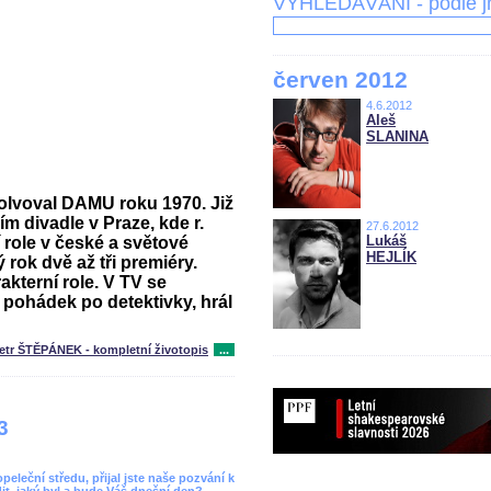
VYHLEDÁVÁNÍ - podle 
červen 2012
4.6.2012
Aleš
SLANINA
solvoval DAMU roku 1970. Již
m divadle v Praze, kde r.
27.6.2012
Lukáš
 role v české a světové
HEJLÍK
 rok dvě až tři premiéry.
akterní role. V TV se
 pohádek po detektivky, hrál
etr ŠTĚPÁNEK - kompletní životopis
...
3
leční středu, přijal jste naše pozvání k