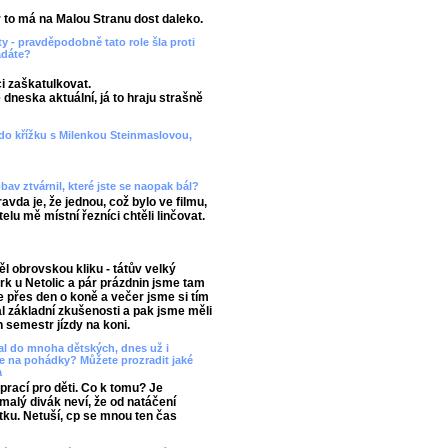
r to má na Malou Stranu dost daleko.
ty - pravděpodobně tato role šla proti
ádáte?
ci zaškatulkovat.
je dneska aktuální, já to hraju strašně
 do křížku s Milenkou Steinmaslovou,
obav ztvárnil, které jste se naopak bál?
vda je, že jednou, což bylo ve filmu,
lu mě místní řezníci chtěli linčovat.
l obrovskou kliku - tátův velký
k u Netolic a pár prázdnin jsme tam
 přes den o koně a večer jsme si tím
 základní zkušenosti a pak jsme měli
n semestr jízdy na koni.
psal do mnoha dětských, dnes už i
te na pohádky? Můžete prozradit jaké
a
prací pro děti. Co k tomu? Je
 malý divák neví, že od natáčení
 fotku. Netuší, cp se mnou ten čas