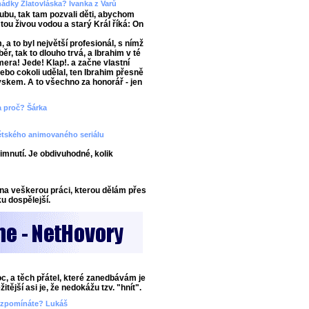
ádky Zlatovláska? Ivanka z Varů
lubu, tak tam pozvali děti, abychom
 tou živou vodou a starý Král říká: On
a to byl největší profesionál, s nímž
ěr, tak to dlouho trvá, a Ibrahim v té
era! Jede! Klap!. a začne vlastní
 nebo cokoli udělal, ten Ibrahim přesně
ryskem. A to všechno za honorář - jen
 a proč? Šárka
dětského animovaného seriálu
imnutí. Je obdivuhodné, kolik
na veškerou práci, kterou dělám přes
u dospělejší.
oc, a těch přátel, které zanedbávám je
tější asi je, že nedokážu tzv. "hnít".
i vzpomínáte? Lukáš