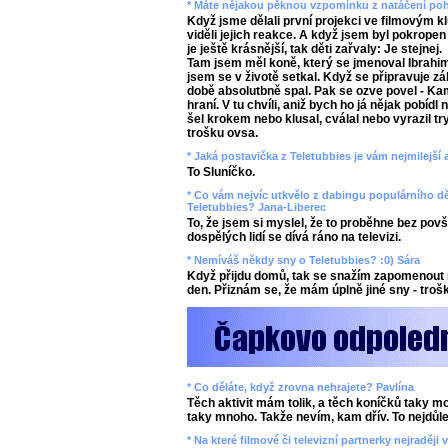
* Máte nějakou pěknou vzpomínku z natáčení poh
Když jsme dělali první projekci ve filmovým k
viděli jejich reakce. A když jsem byl pokropen
je ještě krásnější, tak děti zařvaly: Je stejnej.
Tam jsem měl koně, který se jmenoval Ibrahim, 
jsem se v životě setkal. Když se připravuje záb
době absolutbně spal. Pak se ozve povel - Kam
hraní. V tu chvíli, aniž bych ho já nějak pobídl
šel krokem nebo klusal, cválal nebo vyrazil t
trošku ovsa.
* Jaká postavička z Teletubbies je vám nejmilejší
To Sluníčko.
* Co vám nejvíc utkvělo z dabingu populárního 
Teletubbies? Jana-Liberec
To, že jsem si myslel, že to proběhne bez povš
dospělých lidí se dívá ráno na televizi.
* Nemíváš někdy sny o Teletubbies? :0) Sára
Když přijdu domů, tak se snažím zapomenout 
den. Přiznám se, že mám úplně jiné sny - trošk
* Co děláte, když zrovna nehrajete? Pavlína
Těch aktivit mám tolik, a těch koníčků taky m
taky mnoho. Takže nevím, kam dřív. To nejdůleži
* Na které filmové či televizní partnerky nejraděj