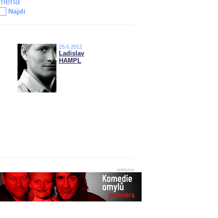
jména
Najdi
25.6.2012
Ladislav
HAMPL
reklama