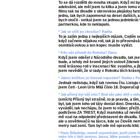
To se dá rozdělit do mnoha skupin. Když mi by
adekvátní, ale měl jsem tu kliku a jsem tomu 
filmu tak na divadle s obrovskou plejádou fa
jednu, tak bych zapomenul na deset dalších, a 
bych otočil - setkal jsem se jednou jedninkrát 
partnerkou, kde to neklapalo.
* Jak se cítíš po zkoušce? Radka
To je zatím jedna z nejlepších otázek. Cejtím 
když začnete nějakou roli, tak já to přirovnáv
osmitisícovkou a ten kopec musíte vylézt.
* Kdo vás přivedl do Rokoka? Dana
Když jsem odešel z Národního divadla, tak j
bude, a tehdy mě kromě jiných oslovil Zdenek
mně krásnou roli v inscenaci Nic svatého, a jí
jsem nevěděl, že si tady v Rokoku těch krásnýc
* Jakou knížkou jsi listoval naposled? Radka z P
Jednak nelistuju, když tak rovnou čtu. Listuju
jsem četl - Leon Uris Milá číslo 18. Doporučuji
* Jak přísný byl váš otec? Bral vás jako dítě s se
(smích) Přísný byl strašně, to je pravda, a tím
byl, tak jsem toho od táty dostal dost. Dneska
vyváděl, tak nechápu, že jsem to vůbec přežil.
podtrženo ZA TREST. Když maminka už nevěděl
mě vzal na odpolední představení do divadla.
ale u osvětlovačů na lávce, kde se člověk nemo
metry nad zemí. Tam byl ode mě opravdu klid. 
* Pane Štěpánku, marně vzpomínám, jestli jsem Vá
nebo hře s Vaší sestrou Janou. Mám pravdu nebo 