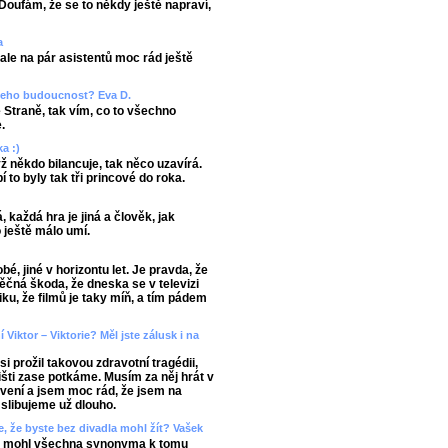
Doufám, že se to někdy ještě napraví,
a
le na pár asistentů moc rád ještě
e jeho budoucnost? Eva D.
 Straně, tak vím, co to všechno
.
ka :)
 někdo bilancuje, tak něco uzavírá.
í to byly tak tři princové do roka.
, každá hra je jiná a člověk, jak
o ještě málo umí.
é, jiné v horizontu let. Je pravda, že
věčná škoda, že dneska se v televizi
iku, že filmů je taky míň, a tím pádem
Viktor – Viktorie? Měl jste zálusk i na
 prožil takovou zdravotní tragédii,
višti zase potkáme. Musím za něj hrát v
avení a jsem moc rád, že jsem na
 slibujeme už dlouho.
, že byste bez divadla mohl žít? Vašek
 bych mohl všechna synonyma k tomu