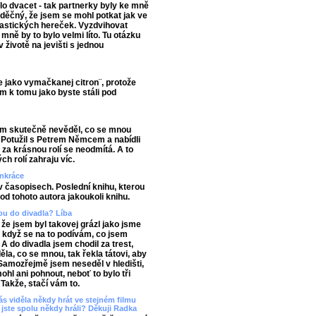
lo dvacet - tak partnerky byly ke mně
vděčný, že jsem se mohl potkat jak ve
ntastických hereček. Vyzdvihovat
mně by to bylo velmi líto. Tu otázku
v životě na jevišti s jednou
se jako vymačkanej citron¨, protože
ám k tomu jako byste stáli pod
sem skutečně nevěděl, co se mnou
 Potužil s Petrem Němcem a nabídli
t za krásnou rolí se neodmítá. A to
h rolí zahraju víc.
ankráce
 v časopisech. Poslední knihu, kterou
 od tohoto autora jakoukoli knihu.
bou do divadla? Líba
, že jsem byl takovej grázl jako jsme
, když se na to podívám, co jsem
 A do divadla jsem chodil za trest,
a, co se mnou, tak řekla tátovi, aby
 Samozřejmě jsem neseděl v hledišti,
hl ani pohnout, neboť to bylo tři
Takže, stačí vám to.
s viděla někdy hrát ve stejném filmu
jste spolu někdy hráli? Děkuji Radka