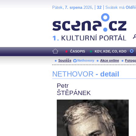
,
, |
|
32
Pátek
7. srpena
2026
Svátek má
Oldři
Scéna.cz
ČASOPIS
KDY, KDE, CO, KDO
Soutěže
Nethovory
Akce online
Fotoga
NETHOVOR
- detail
Petr
ŠTĚPÁNEK