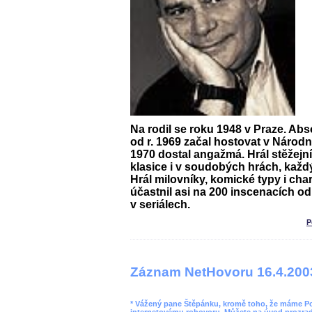
Na rodil se roku 1948 v Praze. Ab
od r. 1969 začal hostovat v Národní
1970 dostal angažmá. Hrál stěžejní
klasice i v soudobých hrách, každý
Hrál milovníky, komické typy i char
účastnil asi na 200 inscenacích od
v seriálech.
P
Záznam NetHovoru 16.4.200
* Vážený pane Štěpánku, kromě toho, že máme Pope