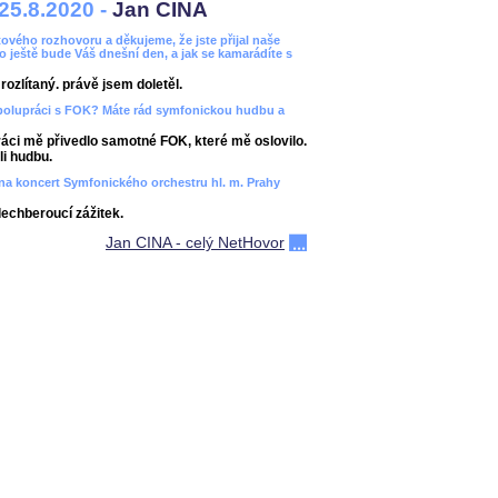
25.8.2020 -
Jan CINA
ového rozhovoru a děkujeme, že jste přijal naše
bo ještě bude Váš dnešní den, a jak se kamarádíte s
ozlítaný. právě jsem doletěl.
spolupráci s FOK? Máte rád symfonickou hudbu a
áci mě přivedlo samotné FOK, které mě oslovilo.
i hudbu.
ít na koncert Symfonického orchestru hl. m. Prahy
dechberoucí zážitek.
Jan CINA - celý NetHovor