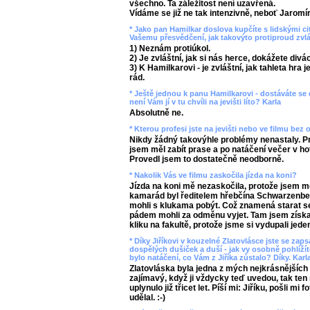
všechno. Ta záležitost není uzavřená.
Vídáme se již ne tak intenzivně, neboť Jaromí
* Jako pan Hamilkar doslova kupčíte s lidskými ci
Vašemu přesvědčení, jak takovýto protiproud zvl
1) Neznám protiúkol.
2) Je zvláštní, jak si nás herce, dokážete divá
3) K Hamilkarovi - je zvláštní, jak tahleta hra 
rád.
* Ještě jednou k panu Hamilkarovi - dostáváte se
není Vám jí v tu chvíli na jevišti líto? Karla
Absolutně ne.
* Kterou profesi jste na jevišti nebo ve filmu bez 
Nikdy žádný takovýhle problémy nenastaly. Pra
jsem měl zabít prase a po natáčení večer v hote
Provedl jsem to dostatečně neodborně.
* Nakolik Vás ve filmu zaskočila jízda na koni?
Jízda na koni mě nezaskočila, protože jsem mě
kamarád byl ředitelem hřebčína Schwarzenber
mohli s klukama pobýt. Což znamená starat se
pádem mohli za odměnu vyjet. Tam jsem získal
kliku na fakultě, protože jsme si vydupali jede
* Díky Jiříkovi v kouzelné Zlatovlásce jste se za
dospělých dušiček a duší - jak vy osobně pohlíží
bylo natáčení, co Vám z Jiříka zůstalo? Díky. Karl
Zlatovláska byla jedna z mých nejkrásnějších 
zajímavý, když ji vždycky teď uvedou, tak ten
uplynulo již třicet let. Píší mi: Jiříku, pošli mi
udělal. :-)