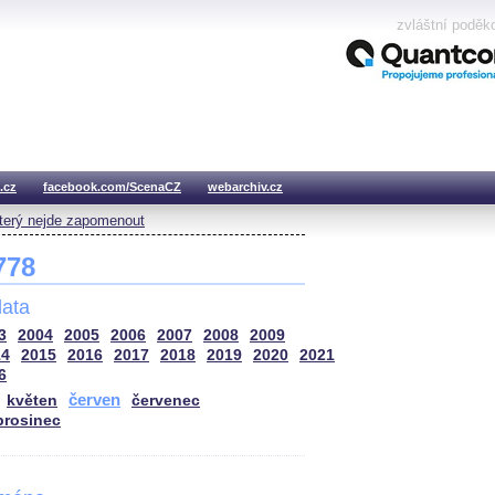
zvláštní poděk
.cz
facebook.com/ScenaCZ
webarchiv.cz
který nejde zapomenout
 778
ata
3
2004
2005
2006
2007
2008
2009
14
2015
2016
2017
2018
2019
2020
2021
6
červen
květen
červenec
prosinec