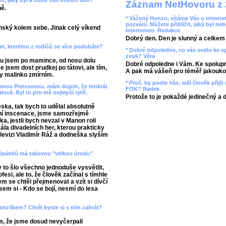
t, jaký byl a bude Váš dnešní den?
Záznam NetHovoru z 
ně.
* Vážený Honzo, vítáme Vás u internet
pozvání. Můžete přiblížit, jaký byl ne
ský kolem sebe. Jinak celý víkend
Internetem. Redakce
Dobrý den. Den je slunný a celkem r
et, kterému z rodičů se více podobáte?
* Dobré odpoledne, co vás vedlo ke 
zvuk? Věra
oru jsem po mamince, od nosu dolu
Dobré odpoledne i Vám. Ke spolupr
e jsem dost prudkej po tátovi, ale tím,
A pak má vášeň pro téměř jakoukol
y malinko zmírním.
* Proč, by podle Vás, měl člověk přij
 Janou Preissovou, mám dojem, že tenkrát
FOK? Radek
á. Byl to pro mě nejlepší rytíř,
Protože to je pokaždé jedinečný a 
eska, tak bych to udělal absolutně
tovní inscenace, jsme samozřejmě
ka, jestli bych nevzal v Manon roli
ála divadelních her, kterou prakticky
elevizi Vladimír Ráž a dodneška slyším
 Štěpánků má takovou "velkou úrodu"
y to šlo všechno jednoduše vysvětlit,
esi, ale to, že člověk začínal s tímhle
 se chtěl přejmenovat a vzít si dívčí
em si - Kdo se bojí, nesmí do lesa
anzlíkem? Chtěl byste si s ním zahrát?
m, že jsme dosud nevyčerpali