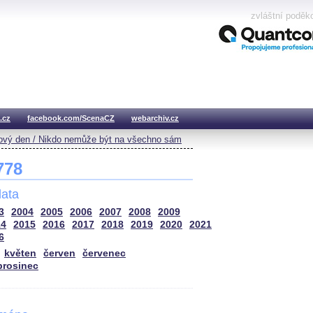
zvláštní poděk
.cz
facebook.com/ScenaCZ
webarchiv.cz
vý den / Nikdo nemůže být na všechno sám
 778
ata
3
2004
2005
2006
2007
2008
2009
14
2015
2016
2017
2018
2019
2020
2021
6
květen
červen
červenec
prosinec