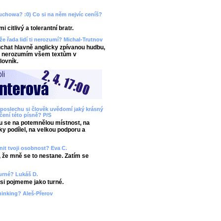
Muchowa? :0) Co si na něm nejvíc ceníš?
citlivý a tolerantní bratr.
 že řada lidí ti nerozumí? Michal-Trutnov
chat hlavně anglicky zpívanou hudbu,
aky nerozumím všem textům v
lovník.
ři poslechu si člověk uvědomí jaký krásný
áčení této písně? P/S
ju se na potemnělou místnost, na
ky podílel, na velkou podporu a
nit tvoji osobnost? Eva C.
, že mně se to nestane. Zatím se
 turné? Lukáš D.
 asi pojmeme jako turné.
hinking? Aleš-Přerov