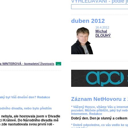
VYHLEDÁVÁNÍ - podle 
duben 2012
16.4.2012
Michal
DLOUHÝ
na WINTEROVÁ - kompletní životopis
...
 jaký byl Váš dnešní den? Redakce
Záznam NetHovoru z 
* Vážený Honzo, vítáme Vás u internet
rodního divadla, nebo bylo předtím
pozvání. Můžete přiblížit, jaký byl ne
Internetem. Redakce
ebyla, ale hostovala jsem v Divadle
Dobrý den. Den je slunný a celkem r
ci Králové. Do Národního divadla mě
 zde nastudovala svou první roli -
* Dobré odpoledne, co vás vedlo ke 