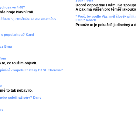
zvuk? Věra
Dobré odpoledne i Vám. Ke spolupr
sychoza ve 4.48?
A pak má vášeň pro téměř jakoukol
ře hraje hlavní roli.
* Proč, by podle Vás, měl člověk přij
zážitek :-) Oblékáte se dle vlastního
FOK? Radek
Protože to je pokaždé jedinečný a 
 s popularitou? Karel
a z Brna
 Tom
to, co toužím objevit.
pívání v kapele Ecstasy Of St. Theresa?
ko
 mě to tak nebavilo.
nebo raději ražiséry? Dany
ovy