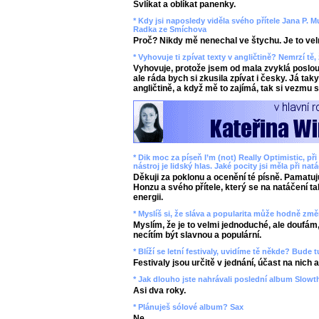
Svlíkat a oblíkat panenky.
* Kdy jsi naposledy viděla svého přítele Jana P. 
Radka ze Smíchova
Proč? Nikdy mě nenechal ve štychu. Je to velmi 
* Vyhovuje ti zpívat texty v angličtině? Nemrzí tě,
Vyhovuje, protože jsem od mala zvyklá poslou
ale ráda bych si zkusila zpívat i česky. Já t
angličtině, a když mě to zajímá, tak si vezmu s
* Dik moc za píseň I’m (not) Really Optimistic, p
nástroj je lidský hlas. Jaké pocity jsi měla při nat
Děkuji za poklonu a ocenění té písně. Pamatu
Honzu a svého přítele, který se na natáčení ta
energii.
* Myslíš si, že sláva a popularita může hodně změ
Myslím, že je to velmi jednoduché, ale doufám
necítím být slavnou a populární.
* Blíží se letní festivaly, uvidíme tě někde? Bude
Festivaly jsou určitě v jednání, účast na nich
* Jak dlouho jste nahrávali poslední album Slowt
Asi dva roky.
* Plánuješ sólové album? Sax
Ne.