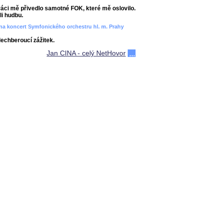
áci mě přivedlo samotné FOK, které mě oslovilo.
i hudbu.
ít na koncert Symfonického orchestru hl. m. Prahy
dechberoucí zážitek.
Jan CINA - celý NetHovor