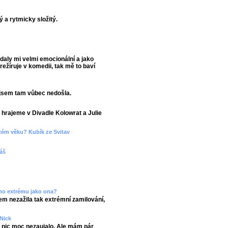
ý a rytmicky složitý.
adaly mi velmi emocionální a jako
ežíruje v komedii, tak mě to baví
o jsem tam vůbec nedošla.
hrajeme v Divadle Kolowrat a Julie
etém věku? Kubík ze Svitav
máš
ného extrému jako ona?
sem nezažila tak extrémní zamilování,
Nick
ě nic moc nezaujalo. Ale mám pár