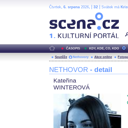
,
, |
|
32
Čtvrtek
6. srpena
2026
Svátek má
Kris
Scéna.cz
ČASOPIS
KDY, KDE, CO, KDO
Soutěže
Nethovory
Akce online
Fotoga
NETHOVOR
- detail
Kateřina
WINTEROVÁ