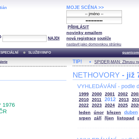
MOJE SCÉNA >>
tián
PŘIHLÁSIT
novinky emailem
NAJDI
nová registrace
soutěže
nastavit jako domovskou stránku
SPECIÁLNÍ
SLUŽBY/INFO
quantcom
TIP!
SPIDER-MAN: Zbrusu no
lerie
NETHOVORY
- již
VYHLEDÁVÁNÍ - podle d
1999
2000
2001
2002
200
2012
2010
2011
2013
20
* 1976
2022
2023
2024
2025
202
ČR
duben
leden
únor
březen
srpen
září
říjen
listopad