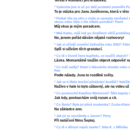
Terinu v Romanci pro křídlovku.
* Vydechla jste si už po Vaší poslední premiéře P
To je otázka pro Janu Janěkovou, která v této h
* Potkat Vás na ulici v civilu je opravdu nevšední 
vkusu nebo Vám s tím někdo pomáhá? Pavel
Můj vkus je mým poradcem.
* Milá Katko, máš teď po Andělech větší problémy
Ne, jenom pořád dávám nějaké rozhovory!
* Jak si užíváš ocenění Zpěvačka roku 2002? Klár
Spíš si užívám těch gratulací.
* Co tě v životě žene kupředu, co toužíš objevit?
Láska. Momantálně toužím objevit odpověď na 
* Co máš raději? Hraní v Národním divadle nebo z
Petr
Podle nálady. Jsou to rozdílné světy.
* Jak se ti líbilo letošní předávání Andělů? Nebíč
Naživo v hale to bylo zábavný, ale na videu už
* Co poslouchá Kateřina Winterová? Šéfa kapely 
Jak kdy, poslouchám svůj rozum a cit.
* Co škola? Byla jsi pilná studentka? Zuzka-Klat
Na základce ano.
* Jak jsi se seznámila s Janem? Perry
Při natáčení filmu Šeptej.
* Co tě v dětství nejvíc bavilo? Jitka K. z Mělníka