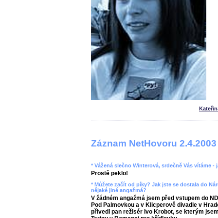
Kateři
Záznam NetHovoru 2.4.2003
* Vážená slečno Winterová, srdečně Vás vítáme -
Prostě peklo!
* Můžete začít od píky? Jak jste se dostala do Ná
nějaké jiné angažmá?
V žádném angažmá jsem před vstupem do ND n
Pod Palmovkou a v Klicperově divadle v Hrad
přivedl pan režisér Ivo Krobot, se kterým jsem