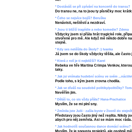
* Dostáváš se při zpívání na koncertě do transu?
Do transu ne, na to jsou ty písničky moc krátk
* Čeho se nejvíce bojíš? Beruška
Nenávisti, neštěstí a nezdraví.
* Jsou ti bližší tragédie a nebo komedie? Zdena
Vždycky jsem si přála hrát tragické role, přip
stvořené pro mě. Ale když mě někdo dobře nar
stejně.
* Kdy ses netěšila do školy? :) Ivanka
Já jsem se do školy vždycky těšila, ale čast
* Která z rolí je ti nejbližší? Karel
Rebeka ve hře Martina Crimpa Venkov, kterou 
taky.
* Jak jsi vnímala hudební scénu ve svém ...náctil
Podle toho, s kým jsem zrovna chodila.
* Jak se díváš na soudobé politiky/političky? To
Nevěřím jim.
* Děláš to, co sis vždy přála? Hana-Prachatice
Myslím, že se mi plní sny.
* Zmínila jste Julii - zašla byste v životě do stej
Představy jsou často jiný než realita. Nikdy j
abych pro něj zemřela. Asi se mám moc ráda.
* Jak hodnotíš současnou dance domácí scénu? 
Myslím, že je spousta projektů, ale osobně m