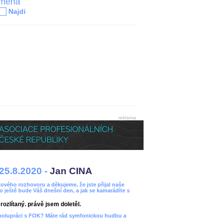
jména
Najdi
reklama
25.8.2020 -
Jan CINA
ového rozhovoru a děkujeme, že jste přijal naše
bo ještě bude Váš dnešní den, a jak se kamarádíte s
ozlítaný. právě jsem doletěl.
spolupráci s FOK? Máte rád symfonickou hudbu a