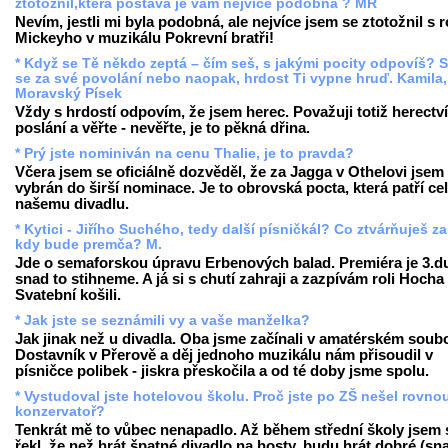
ztotožnil,která postava je vám nejvíce podobná ? MŘ
Nevím, jestli mi byla podobná, ale nejvíce jsem se ztotožnil s r
Mickeyho v muzikálu Pokrevní bratři!
* Když se Tě někdo zeptá – čím seš, s jakými pocity odpovíš? S
se za své povolání nebo naopak, hrdost Ti vypne hruď. Kamila,
Moravský Písek
Vždy s hrdostí odpovím, že jsem herec. Považuji totiž herectví
poslání a věřte - nevěřte, je to pěkná dřina.
* Prý jste nominiván na cenu Thalie, je to pravda?
Včera jsem se oficiálně dozvěděl, že za Jagga v Othelovi jsem
vybrán do širší nominace. Je to obrovská pocta, která patří c
našemu divadlu.
* Kytici - Jiřího Suchého, tedy další písničkál? Co ztvárňuješ za 
kdy bude premča? M.
Jde o semaforskou úpravu Erbenových balad. Premiéra je 3.d
snad to stihneme. A já si s chutí zahraji a zazpívám roli Hocha
Svatební košili.
* Jak jste se seznámili vy a vaše manželka?
Jak jinak než u divadla. Oba jsme začínali v amatérském soub
Dostavník v Přerově a děj jednoho muzikálu nám přisoudil v
písničce polibek - jiskra přeskočila a od té doby jsme spolu.
* Vystudoval jste hotelovou školu. Proč jste po ZŠ nešel rovno
konzervatoř?
Tenkrát mě to vůbec nenapadlo. Až během střední školy jsem 
řekl, že než hrát špatné divadlo na hosty, budu hrát dobré (sn