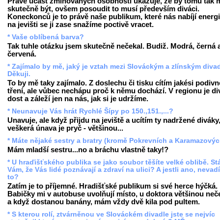
Právě účast zmiňovaných osobností ukazuje, že by tomu tak 
skutečně být, ovšem posoudit to musí především diváci.
Koneckonců je to právě naše publikum, které nás nabíjí energi
na jevišti se ji zase snažíme poctivě vracet.
* Vaše oblíbená barva?
Tak tuhle otázku jsem skutečně nečekal. Budiž. Modrá, černá 
červená.
* Zajímalo by mě, jaký je vztah mezi Slováckým a zlínským div
Děkuji.
To by mě taky zajímalo. Z doslechu či tisku cítím jakési podivn
tření, ale vůbec nechápu proč k němu dochází. V regionu je d
dost a záleží jen na nás, jak si je udržíme.
* Neunavuje Vás hrát Rychlé Šípy po 150.,151.,...?
Unavuje, ale když přijdu na jeviště a ucítím ty nadržené diváky
veškerá únava je pryč - většinou...
* Máte nějaké sestry a bratry (kromě Pokrevních a Karamazový
Mám mladší sestru...no a bráchu vlastně taky!?
* U hraďišťského publika se jako soubor těšíte velké oblibě. St
Vám, že Vás lidé poznávají a zdraví na ulici? A jestli ano, nevad
to?
Zatím je to příjemné. Hradišťské publikum si své herce hýčká.
Babičky mi v autobuse uvolňují místo, u doktora většinou ne
a když dostanou banány, mám vždy dvě kila pod pultem.
* S kterou rolí, ztvárněnou ve Slováckém divadle jste se nejvíc