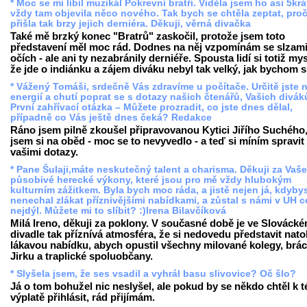
* Moc se mi líbil muzikál Pokrevní bratři. Viděla jsem ho asi 5krá
vždy tam objevila něco nového. Tak bych se chtěla zeptat, pro
přišla tak brzy jejich derniéra. Děkuji, věrná divačka
Také mě brzký konec "Bratrů" zaskočil, protože jsem toto
představení měl moc rád. Dodnes na něj vzpomínám se slzami
očích - ale ani ty nezabránily derniéře. Spousta lidí si totiž mys
že jde o indiánku a zájem diváku nebyl tak velký, jak bychom si
* Vážený Tomáši, srdečně Vás zdravíme u počítače. Určitě jste 
energií a chutí poprat se s dotazy našich čtenářů, Vašich divák
První zahřívací otázka – Můžete prozradit, co jste dnes dělal,
případně co Vás ještě dnes čeká? Redakce
Ráno jsem pilně zkoušel připravovanou Kytici Jiřího Suchého,
jsem si na oběd - moc se to nevyvedlo - a teď si míním spravit
vašimi dotazy.
* Pane Šulaji,máte neskutečný talent a charisma. Děkuji za Vaše
působivé herecké výkony, které jsou pro mě vždy hlubokým
kulturním zážitkem. Byla bych moc ráda, a jistě nejen já, kdyby
nenechal zlákat příznivějšími nabídkami, a zůstal s námi v UH c
nejdýl. Můžete mi to slíbit? :)Irena Bilavčíková
Milá Ireno, děkuji za poklony. V současné době je ve Slováck
divadle tak příznívá atmosféra, že si nedovedu představit nato
lákavou nabídku, abych opustil všechny milované kolegy, brá
Jirku a traplické spoluobčany.
* Slyšela jsem, že ses vsadil a vyhrál basu slivovice? Oč šlo?
Já o tom bohužel nic neslyšel, ale pokud by se někdo chtěl k t
výplatě přihlásit, rád přijímám.