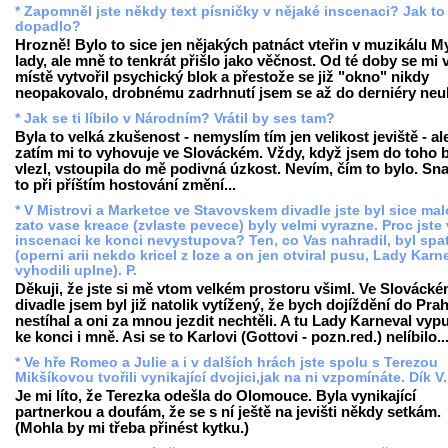
* Zapomněl jste někdy text písničky v nějaké inscenaci? Jak to
dopadlo?
Hrozně! Bylo to sice jen nějakých patnáct vteřin v muzikálu My
lady, ale mně to tenkrát přišlo jako věčnost. Od té doby se mi 
místě vytvořil psychický blok a přestože se již "okno" nikdy
neopakovalo, drobnému zadrhnutí jsem se až do derniéry neub
* Jak se ti líbilo v Národním? Vrátil by ses tam?
Byla to velká zkušenost - nemyslím tím jen velikost jeviště - al
zatím mi to vyhovuje ve Slováckém. Vždy, když jsem do toho 
vlezl, vstoupila do mě podivná úzkost. Nevím, čím to bylo. Sn
to při příštím hostování změní...
* V Mistrovi a Marketce ve Stavovskem divadle jste byl sice mal
zato vase kreace (zvlaste pevece) byly velmi vyrazne. Proc jste 
inscenaci ke konci nevystupova? Ten, co Vas nahradil, byl spa
(operni arii nekdo kricel z loze a on jen otviral pusu, Lady Karn
vyhodili uplne). P.
Děkuji, že jste si mě vtom velkém prostoru všiml. Ve Slováck
divadle jsem byl již natolik vytížený, že bych dojíždění do Pra
nestíhal a oni za mnou jezdit nechtěli. A tu Lady Karneval vypus
ke konci i mně. Asi se to Karlovi (Gottovi - pozn.red.) nelíbilo..
* Ve hře Romeo a Julie a i v dalších hrách jste spolu s Terezou
Mikšíkovou tvořili vynikající dvojici,jak na ni vzpomínáte. Dík V.
Je mi líto, že Terezka odešla do Olomouce. Byla vynikající
partnerkou a doufám, že se s ní ještě na jevišti někdy setkám.
(Mohla by mi třeba přinést kytku.)