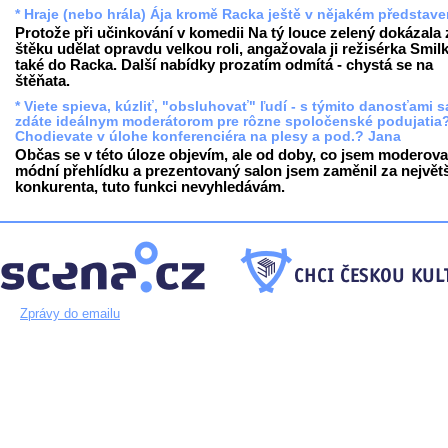
* Hraje (nebo hrála) Ája kromě Racka ještě v nějakém představe
Protože při učinkování v komedii Na tý louce zelený dokázala 
štěku udělat opravdu velkou roli, angažovala ji režisérka Smil
také do Racka. Další nabídky prozatím odmítá - chystá se na
štěňata.
* Viete spieva, kúzliť, "obsluhovať" ľudí - s týmito danosťami s
zdáte ideálnym moderátorom pre rôzne spoločenské podujatia
Chodievate v úlohe konferenciéra na plesy a pod.? Jana
Občas se v této úloze objevím, ale od doby, co jsem moderova
módní přehlídku a prezentovaný salon jsem zaměnil za největ
konkurenta, tuto funkci nevyhledávám.
Zprávy do emailu