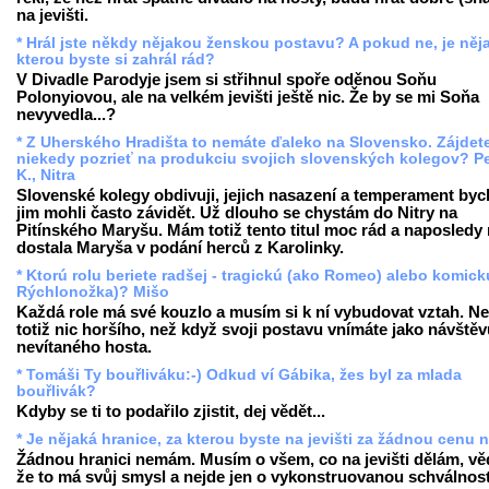
na jevišti.
* Hrál jste někdy nějakou ženskou postavu? A pokud ne, je něj
kterou byste si zahrál rád?
V Divadle Parodyje jsem si střihnul spoře oděnou Soňu
Polonyiovou, ale na velkém jevišti ještě nic. Že by se mi Soňa
nevyvedla...?
* Z Uherského Hradišta to nemáte ďaleko na Slovensko. Zájdet
niekedy pozrieť na produkciu svojich slovenských kolegov? Pe
K., Nitra
Slovenské kolegy obdivuji, jejich nasazení a temperament by
jim mohli často závidět. Už dlouho se chystám do Nitry na
Pitínského Maryšu. Mám totiž tento titul moc rád a naposledy
dostala Maryša v podání herců z Karolinky.
* Ktorú rolu beriete radšej - tragickú (ako Romeo) alebo komick
Rýchlonožka)? Mišo
Každá role má své kouzlo a musím si k ní vybudovat vztah. Ne
totiž nic horšího, než když svoji postavu vnímáte jako návště
nevítaného hosta.
* Tomáši Ty bouřliváku:-) Odkud ví Gábika, žes byl za mlada
bouřlivák?
Kdyby se ti to podařilo zjistit, dej vědět...
* Je nějaká hranice, za kterou byste na jevišti za žádnou cenu 
Žádnou hranici nemám. Musím o všem, co na jevišti dělám, vě
že to má svůj smysl a nejde jen o vykonstruovanou schválnost