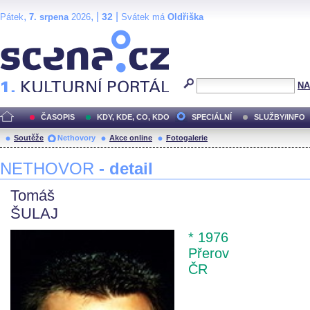
,
, |
|
32
Pátek
7. srpena
2026
Svátek má
Oldřiška
Scéna.cz
NA
ČASOPIS
KDY, KDE, CO, KDO
SPECIÁLNÍ
SLUŽBY/INFO
Soutěže
Nethovory
Akce online
Fotogalerie
NETHOVOR
- detail
Tomáš
ŠULAJ
* 1976
Přerov
ČR