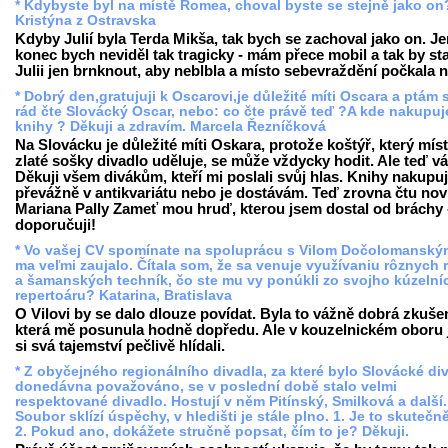
* Kdybyste byl na místě Romea, choval byste se stejně jako on
Kristýna z Ostravska
Kdyby Julií byla Terda Mikša, tak bych se zachoval jako on. Je
konec bych neviděl tak tragicky - mám přece mobil a tak by sta
Julii jen brnknout, aby neblbla a místo sebevraždění počkala 
* Dobrý den,gratujuji k Oscarovi,je důležité míti Oscara a ptám 
rád čte Slovácký Oscar, nebo: co čte právě teď ?A kde nakupuj
knihy ? Děkuji a zdravím. Marcela Řezníčková
Na Slovácku je důležité míti Oskara, protože koštýř, který mís
zlaté sošky divadlo uděluje, se může vždycky hodit. Ale teď v
Děkuji všem divákům, kteří mi poslali svůj hlas. Knihy nakupuj
převážně v antikvariátu nebo je dostávám. Teď zrovna čtu no
Mariana Pally Zameť mou hruď, kterou jsem dostal od bráchy 
doporučuji!
* Vo vašej CV spomínate na spoluprácu s Vilom Dočolomanský
ma veľmi zaujalo. Čítala som, že sa venuje využívaniu rôznych
a šamanských techník, čo ste mu vy ponúkli zo svojho kúzeln
repertoáru? Katarina, Bratislava
O Vilovi by se dalo dlouze povídat. Byla to vážně dobrá zkuše
která mě posunula hodně dopředu. Ale v kouzelnickém oboru
si svá tajemství pečlivě hlídali.
* Z obyčejného regionálního divadla, za které bylo Slovácké di
donedávna považováno, se v poslední době stalo velmi
respektované divadlo. Hostují v něm Pitínský, Smilková a další.
Soubor sklízí úspěchy, v hledišti je stále plno. 1. Je to skutečn
2. Pokud ano, dokážete stručně popsat, čím to je? Děkuji.