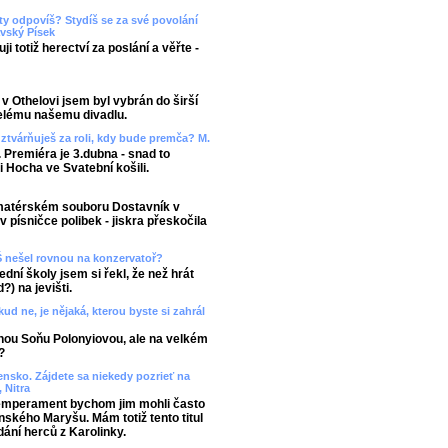
ity odpovíš? Stydíš se za své povolání
vský Písek
 totiž herectví za poslání a věřte -
v Othelovi jsem byl vybrán do širší
celému našemu divadlu.
o ztvárňuješ za roli, kdy bude premča? M.
Premiéra je 3.dubna - snad to
li Hocha ve Svatební košili.
 amatérském souboru Dostavník v
 písničce polibek - jiskra přeskočila
ZŠ nešel rovnou na konzervatoř?
ní školy jsem si řekl, že než hrát
) na jevišti.
d ne, je nějaká, kterou byste si zahrál
ěnou Soňu Polonyiovou, ale na velkém
?
nsko. Zájdete sa niekedy pozrieť na
 Nitra
 temperament bychom jim mohli často
nského Maryšu. Mám totiž tento titul
ání herců z Karolinky.