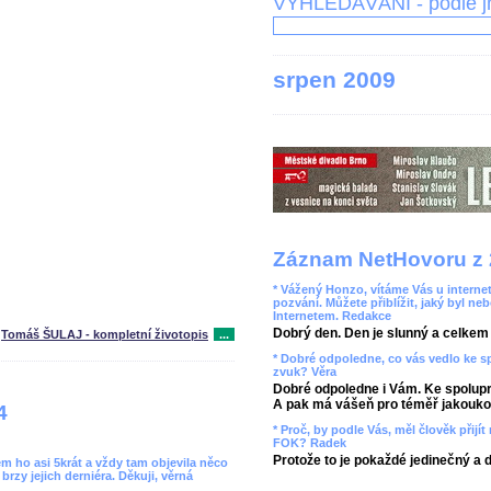
VYHLEDÁVÁNÍ - podle 
srpen 2009
Záznam NetHovoru z 
* Vážený Honzo, vítáme Vás u internet
pozvání. Můžete přiblížit, jaký byl ne
Internetem. Redakce
Dobrý den. Den je slunný a celkem r
Tomáš ŠULAJ - kompletní životopis
...
* Dobré odpoledne, co vás vedlo ke 
zvuk? Věra
Dobré odpoledne i Vám. Ke spolupr
A pak má vášeň pro téměř jakoukol
4
* Proč, by podle Vás, měl člověk přij
FOK? Radek
Protože to je pokaždé jedinečný a 
sem ho asi 5krát a vždy tam objevila něco
brzy jejich derniéra. Děkuji, věrná