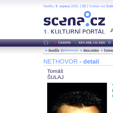
,
, |
|
32
Neděle
9. srpena
2026
Svátek má
Sob
Scéna.cz
ČASOPIS
KDY, KDE, CO, KDO
Soutěže
Nethovory
Akce online
Fotoga
NETHOVOR
- detail
Tomáš
ŠULAJ