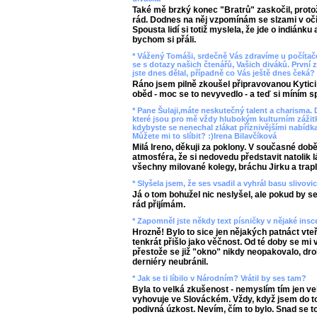
Také mě brzký konec "Bratrů" zaskočil, prot
rád. Dodnes na něj vzpomínám se slzami v očíc
Spousta lidí si totiž myslela, že jde o indiánku
bychom si přáli.
* Vážený Tomáši, srdečně Vás zdravíme u počítače.
se s dotazy našich čtenářů, Vašich diváků. První 
jste dnes dělal, případně co Vás ještě dnes čeká
Ráno jsem pilně zkoušel připravovanou Kytici 
oběd - moc se to nevyvedlo - a teď si míním s
* Pane Šulaji,máte neskutečný talent a charisma.
které jsou pro mě vždy hlubokým kulturním zážitke
kdybyste se nenechal zlákat příznivějšími nabídka
Můžete mi to slíbit? :)Irena Bilavčíková
Milá Ireno, děkuji za poklony. V současné dob
atmosféra, že si nedovedu představit natolik 
všechny milované kolegy, bráchu Jirku a trap
* Slyšela jsem, že ses vsadil a vyhrál basu slivov
Já o tom bohužel nic neslyšel, ale pokud by se 
rád přijímám.
* Zapomněl jste někdy text písničky v nějaké ins
Hrozně! Bylo to sice jen nějakých patnáct vteř
tenkrát přišlo jako věčnost. Od té doby se mi 
přestože se již "okno" nikdy neopakovalo, dr
derniéry neubránil.
* Jak se ti líbilo v Národním? Vrátil by ses tam?
Byla to velká zkušenost - nemyslím tím jen veli
vyhovuje ve Slováckém. Vždy, když jsem do to
podivná úzkost. Nevím, čím to bylo. Snad se to