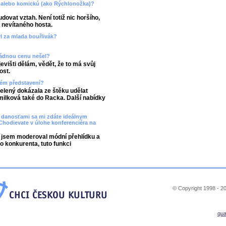
o) alebo komickú (ako Rýchlonožka)?
ovat vztah. Není totiž nic horšího,
 nevítaného hosta.
yl za mlada bouřlivák?
 žádnou cenu nešel?
višti dělám, vědět, že to má svůj
ost.
akém představení?
zelený dokázala ze štěku udělat
Smilková také do Racka. Další nabídky
ito danosťami sa mi zdáte ideálnym
hodievate v úlohe konferenciéra na
co jsem moderoval módní přehlídku a
o konkurenta, tuto funkci
© Copyright 1998 - 20
qu