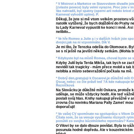
* V Mistrovi a Marketce ve Stavovskem divadle jste
(zvlaste pevece) byly velmi vyrazne. Proc jste v 
Vas nahradil, byl spatny (operni arii nekdo kricel 
Karneval vyhodili uplne). P.
Děkuji, že jste si mě vtom velkém prostoru vš
natolik vytížený, že bych dojíždění do Prahy ne
tu Lady Karneval vypustili ke konci i mně. Asi 
nelíbilo...
* Ve hře Romeo a Julie a i v dalších hrách jste spo
dvojici,jak na ni vzpomínáte. Dík V.
Je mi líto, že Terezka odešla do Olomouce. By
se s ní ještě na jevišti někdy setkám. (Mohla b
* Kdybyste byl na místě Romea, choval byste se s
Kdyby Julií byla Terda Mikša, tak bych se zac
neviděl tak tragicky - mám přece mobil a tak by
neblbla a místo sebevraždění počkala na mě.
* Dobrý den,gratujuji k Oscarovi,je důležité míti 
Oscar, nebo: co čte právě teď ?A kde nakupuje kn
Řezníčková
Na Slovácku je důležité míti Oskara, protože k
uděluje, se může vždycky hodit. Ale teď vážně
poslali svůj hlas. Knihy nakupuji převážně v 
zrovna čtu novinku Mariana Pally Zameť mou h
doporučuji!
* Vo vašej CV spomínate na spoluprácu s Vilom 
Čítala som, že sa venuje využívaniu rôznych ryt
ponúkli zo svojho kúzelníckeho repertoáru? Katar
O Vilovi by se dalo dlouze povídat. Byla to v
posunula hodně dopředu. Ale v kouzelnickém o