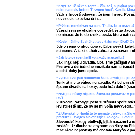
* Když se Tě někdo zeptá – čím seš, s jakými poc
nebo naopak, hrdost Ti vypne hruď. Kamila, Mora
Vždy s hrdostí odpovím, že jsem herec. Považuji
nevěřte, je to pěkná dřina.
* Prý jste nominiván na cenu Thalie, je to pravda?
Včera jsem se oficiálně dozvěděl, že za Jagga 
nominace. Je to obrovská pocta, která patří 
* Kytici - Jiřího Suchého, tedy další písničkál? C
Jde o semaforskou úpravu Erbenových balad. 
stihneme. A já si s chutí zahraji a zazpívám ro
* Jak jste se seznámili vy a vaše manželka?
Jak jinak než u divadla. Oba jsme začínali v
Přerově a děj jednoho muzikálu nám přisoudil v
a od té doby jsme spolu.
* Vystudoval jste hotelovou školu. Proč jste po 
Tenkrát mě to vůbec nenapadlo. Až během střed
špatné divadlo na hosty, budu hrát dobré (snad?
* Hrál jste někdy nějakou ženskou postavu? A poku
rád?
V Divadle Parodyje jsem si střihnul spoře od
jevišti ještě nic. Že by se mi Soňa nevyvedla...
* Z Uherského Hradišta to nemáte ďaleko na Slove
produkciu svojich slovenských kolegov? Peter K.,
Slovenské kolegy obdivuji, jejich nasazení a
závidět. Už dlouho se chystám do Nitry na Pití
moc rád a naposledy mě dostala Maryša v pod