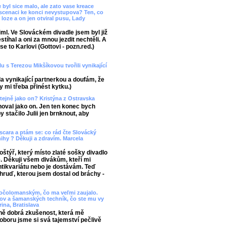
 byl sice malo, ale zato vase kreace
inscenaci ke konci nevystupova? Ten, co
z loze a on jen otviral pusu, Lady
iml. Ve Slováckém divadle jsem byl již
stíhal a oni za mnou jezdit nechtěli. A
se to Karlovi (Gottovi - pozn.red.)
lu s Terezou Mikšíkovou tvořili vynikající
la vynikající partnerkou a doufám, že
y mi třeba přinést kytku.)
tejně jako on? Kristýna z Ostravska
hoval jako on. Jen ten konec bych
 stačilo Julii jen brnknout, aby
Oscara a ptám se: co rád čte Slovácký
ihy ? Děkuji a zdravím. Marcela
oštýř, který místo zlaté sošky divadlo
. Děkuji všem divákům, kteří mi
antikvariátu nebo je dostávám. Teď
ruď, kterou jsem dostal od bráchy -
Dočolomanským, čo ma veľmi zaujalo.
mov a šamanských techník, čo ste mu vy
ina, Bratislava
ážně dobrá zkušenost, která mě
boru jsme si svá tajemství pečlivě