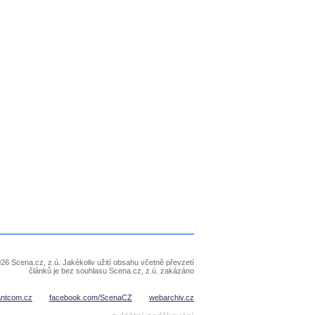
26 Scena.cz, z.ú. Jakékoliv užití obsahu včetně převzetí
článků je bez souhlasu Scena.cz, z.ú. zakázáno
antcom.cz
facebook.com/ScenaCZ
webarchiv.cz