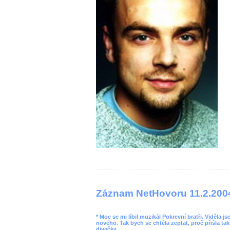
Záznam NetHovoru 11.2.200
* Moc se mi líbil muzikál Pokrevní bratři. Viděla j
nového. Tak bych se chtěla zeptat, proč přišla tak 
divačka