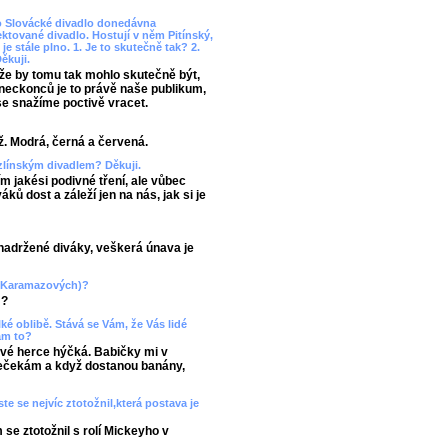
lo Slovácké divadlo donedávna
ktované divadlo. Hostují v něm Pitínský,
je stále plno. 1. Je to skutečně tak? 2.
ěkuji.
že by tomu tak mohlo skutečně být,
neckonců je to právě naše publikum,
zase snažíme poctivě vracet.
ž. Modrá, černá a červená.
 zlínským divadlem? Děkuji.
ím jakési podivné tření, ale vůbec
ků dost a záleží jen na nás, jak si je
y nadržené diváky, veškerá únava je
 a Karamazových)?
!?
ké oblibě. Stává se Vám, že Vás lidé
Vám to?
své herce hýčká. Babičky mi v
 nečekám a když dostanou banány,
te se nejvíc ztotožnil,která postava je
 se ztotožnil s rolí Mickeyho v