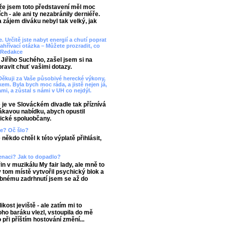
ože jsem toto představení měl moc
h - ale ani ty nezabránily derniéře.
 a zájem diváku nebyl tak velký, jak
 Určitě jste nabyt energií a chutí poprat
zahřívací otázka – Můžete prozradit, co
? Redakce
Jiřího Suchého, zašel jsem si na
pravit chuť vašimi dotazy.
 Děkuji za Vaše působivé herecké výkony,
m. Byla bych moc ráda, a jistě nejen já,
mi, a zůstal s námi v UH co nejdýl.
ě je ve Slováckém divadle tak příznívá
lákavou nabídku, abych opustil
lické spoluobčany.
ice? Oč šlo?
někdo chtěl k této výplatě přihlásit,
cenaci? Jak to dopadlo?
in v muzikálu My fair lady, ale mně to
v tom místě vytvořil psychický blok a
obnému zadrhnutí jsem se až do
kost jeviště - ale zatím mi to
ho baráku vlezl, vstoupila do mě
 při příštím hostování změní...