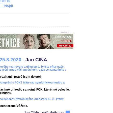
jména
Najdi
reklama
25.8.2020 -
Jan CINA
ového rozhovoru a děkujeme, že jste přijal naše
bo ještě bude Váš dnešní den, a jak se kamarádíte s
ozlítaný. právě jsem doletěl.
spolupráci s FOK? Máte rád symfonickou hudbu a
áci mě přivedlo samotné FOK, které mě oslovilo.
i hudbu.
ít na koncert Symfonického orchestru hl. m. Prahy
dechberoucí zážitek.
Jan CINA - celý NetHovor