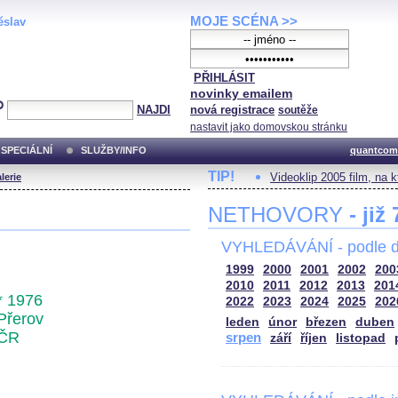
MOJE SCÉNA >>
ěslav
PŘIHLÁSIT
novinky emailem
NAJDI
nová registrace
soutěže
nastavit jako domovskou stránku
SPECIÁLNÍ
SLUŽBY/INFO
quantcom
TIP!
Videoklip 2005 film, na 
lerie
NETHOVORY
- již
VYHLEDÁVÁNÍ - podle d
1999
2000
2001
2002
200
2010
2011
2012
2013
201
* 1976
2022
2023
2024
2025
202
Přerov
leden
únor
březen
duben
ČR
srpen
září
říjen
listopad