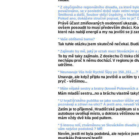
hlídali.
* Z obyčejného regionálního divadla, za které by
považováno, se v poslední době stalo velmi respe
Smilková a další. Soubor sklízí úspěchy, v hledišti 
Pokud ano, dokážete stručně popsat, čím to je? D
Právě účast zmiňovaných osobností ukazuje, 
ovšem posoudit to musí především diváci. Ko
které nás nabíjí energií a my na jevišti se ji 
* Vaše oblíbená barva?
Tak tuhle otázku jsem skutečně nečekal. Budi
* Zajímalo by mě, jaký je vztah mezi Slováckým a
To by mě taky zajímalo. Z doslechu či tisku cít
nechápu proč k němu dochází. V regionu je divá
udržíme.
* Neunavuje Vás hrát Rychlé Šípy po 150.,151.,...?
Unavuje, ale když přijdu na jeviště a ucítím t
pryč - většinou...
* Máte nějaké sestry a bratry (kromě Pokrevních
Mám mladší sestru...no a bráchu vlastně taky
* U hraďišťského publika se jako soubor těšíte vel
poznávají a zdraví na ulici? A jestli ano, nevadí 
Zatím je to příjemné. Hradišťské publikum si 
autobuse uvolňují místo, u doktora většinou
mám vždy dvě kila pod pultem.
* S kterou rolí, ztvárněnou ve Slováckém divadle js
vám nejvíce podobná ? MŘ
Nevím, jestli mi byla podobná, ale nejvíce jsem
muzikálu Pokrevní bratři!