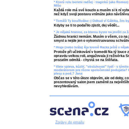
* Ktorú rolu beriete radšej - tragickú (ako Rome
Mišo
Každá role má své kouzlo a musím si k ní vybud
než když svoji postavu vnímáte jako návštěvu
* Tomáši Ty bouřliváku:-) Odkud ví Gábika, žes b
Kdyby se ti to podařilo zjistit, dej vědět...
* Je nějaká hranice, za kterou byste na jevišti za
Žádnou hranici nemám. Musím o všem, co na je
smysl a nejde jen o vykonstruovanou schváln
* Hraje (nebo hrála) Ája kromě Racka ještě v něj
Protože při učinkování v komedii Na tý louce 
opravdu velkou roli, angažovala ji režisérka 
prozatím odmítá - chystá se na štěňata.
* Viete spieva, kúzliť, "obsluhovať" ľudí - s tým
moderátorom pre rôzne spoločenské podujatia? C
plesy a pod.? Jana
Občas se v této úloze objevím, ale od doby, 
prezentovaný salon jsem zaměnil za největšíh
nevyhledávám.
Zprávy do emailu