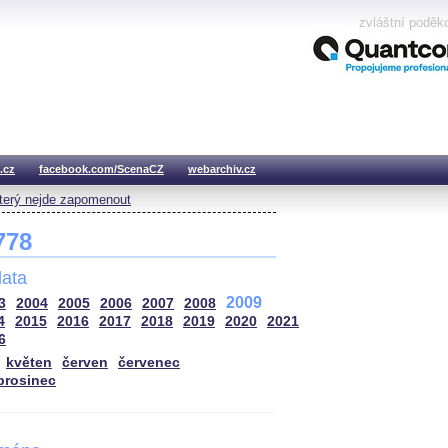
zvláštní poděk
.cz
facebook.com/ScenaCZ
webarchiv.cz
který nejde zapomenout
 778
ata
2009
3
2004
2005
2006
2007
2008
4
2015
2016
2017
2018
2019
2020
2021
6
květen
červen
červenec
prosinec