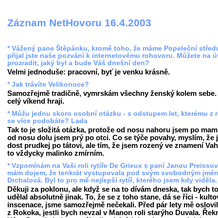
Záznam NetHovoru 16.4.2003
* Vážený pane Štěpánku, kromě toho, že máme Popeleční střed
přijal jste naše pozvání k internetovému rohovoru. Můžete na 
prozradit, jaký byl a bude Váš dnešní den?
Velmi jednoduše: pracovní, byť je venku krásně.
* Jak trávíte Velikonoce?
Samozřejmě tradičně, vymrskám všechny ženský kolem sebe.
celý víkend hraji.
* Můžu jednu skoro osobní otázku - s odstupem let, kterému z 
se více podobáte? Lada
Tak to je složitá otázka, protože od nosu nahoru jsem po mam
od nosu dolu jsem prý po otci. Co se týče povahy, myslím, že
dost prudkej po tátovi, ale tím, že jsem rozený ve znamení Vah
to vždycky malinko zmírním.
* Vzpomínám na Vaši roli rytíře De Grieux s paní Janou Preisso
mám dojem, že tenkrát vystupovala pod svým svobodným jmé
Drchalová. Byl to pro mě nejlepší rytíř, kterého jsem kdy viděla
Děkuji za poklonu, ale když se na to dívám dneska, tak bych t
udělal absolutně jinak. To, že se z toho stane, dá se říci - kulto
inscenace, jsme samozřejmě nečekali. Před pár lety mě oslovil
z Rokoka, jestli bych nevzal v Manon roli starýho Duvala. Řek