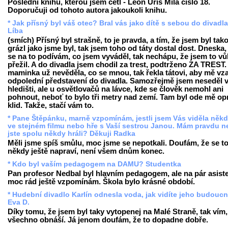
Poslední knihu, kterou jsem četl - Leon Uris Milá číslo 18.
Doporučuji od tohoto autora jakoukoli knihu.
* Jak přísný byl váš otec? Bral vás jako dítě s sebou do divadl
Líba
(smích) Přísný byl strašně, to je pravda, a tím, že jsem byl tak
grázl jako jsme byl, tak jsem toho od táty dostal dost. Dneska,
se na to podívám, co jsem vyváděl, tak nechápu, že jsem to v
přežil. A do divadla jsem chodil za trest, podtrženo ZA TREST
maminka už nevěděla, co se mnou, tak řekla tátovi, aby mě vza
odpolední představení do divadla. Samozřejmě jsem neseděl 
hledišti, ale u osvětlovačů na lávce, kde se člověk nemohl ani
pohnout, neboť to bylo tři metry nad zemí. Tam byl ode mě o
klid. Takže, stačí vám to.
* Pane Štěpánku, marně vzpomínám, jestli jsem Vás viděla někd
ve stejném filmu nebo hře s Vaší sestrou Janou. Mám pravdu 
jste spolu někdy hráli? Děkuji Radka
Měli jsme spíš smůlu, moc jsme se nepotkali. Doufám, že se t
někdy ještě napraví, není všem dnům konec.
* Kdo byl vaším pedagogem na DAMU? Studentka
Pan profesor Nedbal byl hlavním pedagogem, ale na pár asist
moc rád ještě vzpomínám. Škola bylo krásné období.
* Hudební divadlo Karlín odnesla voda, jak vidíte jeho budouc
Eva D.
Díky tomu, že jsem byl taky vytopenej na Malé Straně, tak vím,
všechno obnáší. Já jenom doufám, že to dopadne dobře.