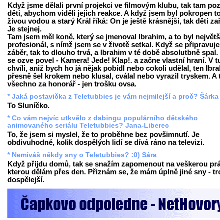
Když jsme dělali první projekci ve filmovým klubu, tak tam poz
děti, abychom viděli jejich reakce. A když jsem byl pokropen t
živou vodou a starý Král říká: On je ještě krásnější, tak děti za
Je stejnej.
Tam jsem měl koně, který se jmenoval Ibrahim, a to byl největš
profesionál, s nímž jsem se v životě setkal. Když se připravuje
záběr, tak to dlouho trvá, a Ibrahim v té době absolutbně spal.
se ozve povel - Kamera! Jede! Klap!. a začne vlastní hraní. V t
chvíli, aniž bych ho já nějak pobídl nebo cokoli udělal, ten Ibr
přesně šel krokem nebo klusal, cválal nebo vyrazil tryskem. A 
všechno za honorář - jen trošku ovsa.
* Jaká postavička z Teletubbies je vám nejmilejší a proč? Šárka
To Sluníčko.
* Co vám nejvíc utkvělo z dabingu populárního dětského
animovaného seriálu Teletubbies? Jana-Liberec
To, že jsem si myslel, že to proběhne bez povšimnutí. Je
obdivuhodné, kolik dospělých lidí se dívá ráno na televizi.
* Nemíváš někdy sny o Teletubbies? :0) Sára
Když přijdu domů, tak se snažím zapomenout na veškerou prá
kterou dělám přes den. Přiznám se, že mám úplně jiné sny - t
dospělejší.