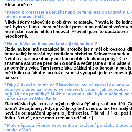
Absolutně ne.
* Kterou profesi jste na jevišti nebo ve filmu bez obav ztvárnil, 
jste se naopak bál?
Nikdy žádný takovýhle problémy nenastaly. Pravda je, že jedn
což bylo ve filmu, jsem měl zabít prase a po natáčení večer v 
mě místní řezníci chtěli linčovat. Provedl jsem to dostatečně
neodborně.
* Nakolik Vás ve filmu zaskočila jízda na koni?
Jízda na koni mě nezaskočila, protože jsem měl obrovskou kli
tátův velký kamarád byl ředitelem hřebčína Schwarzenberk u
Netolic a pár prázdnin jsme tam mohli s klukama pobýt. Což
znamená starat se přes den o koně a večer jsme si tím pádem
za odměnu vyjet. Tam jsem získal základní zkušenosti a pak j
měli kliku na fakultě, protože jsme si vydupali jeden semestr j
na koni.
* Díky Jiříkovi v kouzelné Zlatovlásce jste se zapsal do mnoha
dětských, dnes už i dospělých dušiček a duší - jak vy osobně
pohlížíte na pohádky? Můžete prozradit jaké bylo natáčení, co
Jiříka zůstalo? Díky. Karla
Zlatovláska byla jedna z mých nejkrásnějších prací pro děti. C
tomu? Je zajímavý, když ji vždycky teď uvedou, tak ten malý d
neví, že od natáčení uplynulo již třicet let. Píší mi: Jiříku, pošli
fotku. Netuší, cp se mnou ten čas udělal. :-)
* Máte nějakou pěknou vzpomínku z natáčení pohádky Zlatovl
Ivanka z Varů