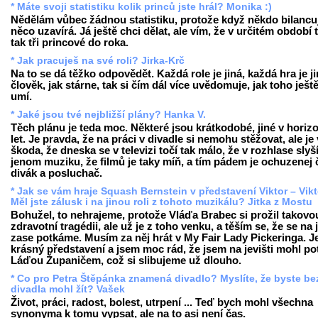
* Máte svoji statistiku kolik princů jste hrál? Monika :)
Nědělám vůbec žádnou statistiku, protože když někdo bilancuj
něco uzavírá. Já ještě chci dělat, ale vím, že v určitém období 
tak tři princové do roka.
* Jak pracuješ na své roli? Jirka-Krč
Na to se dá těžko odpovědět. Každá role je jiná, každá hra je ji
člověk, jak stárne, tak si čím dál více uvědomuje, jak toho ješt
umí.
* Jaké jsou tvé nejbližší plány? Hanka V.
Těch plánu je teda moc. Některé jsou krátkodobé, jiné v horiz
let. Je pravda, že na práci v divadle si nemohu stěžovat, ale je
škoda, že dneska se v televizi točí tak málo, že v rozhlase slyš
jenom muziku, že filmů je taky míň, a tím pádem je ochuzenej 
divák a posluchač.
* Jak se vám hraje Squash Bernstein v představení Viktor – Vikt
Měl jste zálusk i na jinou roli z tohoto muzikálu? Jitka z Mostu
Bohužel, to nehrajeme, protože Vláďa Brabec si prožil takovo
zdravotní tragédii, ale už je z toho venku, a těším se, že se na j
zase potkáme. Musím za něj hrát v My Fair Lady Pickeringa. Je
krásný představení a jsem moc rád, že jsem na jevišti mohl po
Láďou Županičem, což si slibujeme už dlouho.
* Co pro Petra Štěpánka znamená divadlo? Myslíte, že byste be
divadla mohl žít? Vašek
Život, práci, radost, bolest, utrpení ... Teď bych mohl všechna
synonyma k tomu vypsat, ale na to asi není čas.