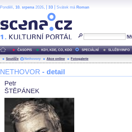
,
, |
|
33
Pondělí
10. srpena
2026
Svátek má
Roman
Scéna.cz
NA
ČASOPIS
KDY, KDE, CO, KDO
SPECIÁLNÍ
SLUŽBY/INFO
Soutěže
Nethovory
Akce online
Fotogalerie
NETHOVOR
- detail
Petr
ŠTĚPÁNEK