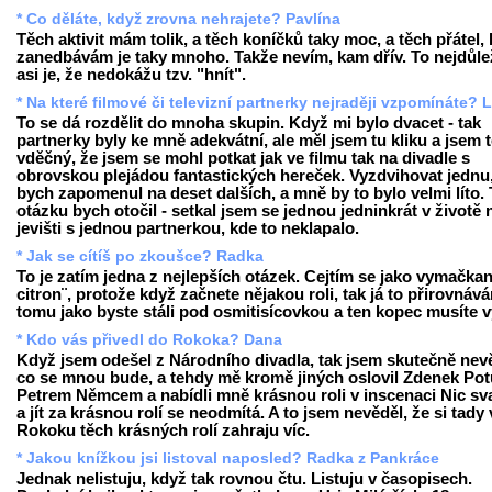
* Co děláte, když zrovna nehrajete? Pavlína
Těch aktivit mám tolik, a těch koníčků taky moc, a těch přátel, 
zanedbávám je taky mnoho. Takže nevím, kam dřív. To nejdůlež
asi je, že nedokážu tzv. "hnít".
* Na které filmové či televizní partnerky nejraději vzpomínáte? 
To se dá rozdělit do mnoha skupin. Když mi bylo dvacet - tak
partnerky byly ke mně adekvátní, ale měl jsem tu kliku a jsem
vděčný, že jsem se mohl potkat jak ve filmu tak na divadle s
obrovskou plejádou fantastických hereček. Vyzdvihovat jednu,
bych zapomenul na deset dalších, a mně by to bylo velmi líto.
otázku bych otočil - setkal jsem se jednou jedninkrát v životě 
jevišti s jednou partnerkou, kde to neklapalo.
* Jak se cítíš po zkoušce? Radka
To je zatím jedna z nejlepších otázek. Cejtím se jako vymačkan
citron¨, protože když začnete nějakou roli, tak já to přirovnáv
tomu jako byste stáli pod osmitisícovkou a ten kopec musíte v
* Kdo vás přivedl do Rokoka? Dana
Když jsem odešel z Národního divadla, tak jsem skutečně nev
co se mnou bude, a tehdy mě kromě jiných oslovil Zdenek Potu
Petrem Němcem a nabídli mně krásnou roli v inscenaci Nic sv
a jít za krásnou rolí se neodmítá. A to jsem nevěděl, že si tady 
Rokoku těch krásných rolí zahraju víc.
* Jakou knížkou jsi listoval naposled? Radka z Pankráce
Jednak nelistuju, když tak rovnou čtu. Listuju v časopisech.