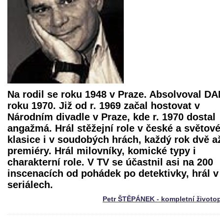
Na rodil se roku 1948 v Praze. Absolvoval D
roku 1970. Již od r. 1969 začal hostovat v
Národním divadle v Praze, kde r. 1970 dostal
angažmá. Hrál stěžejní role v české a světov
klasice i v soudobých hrách, každý rok dvě až
premiéry. Hrál milovníky, komické typy i
charakterní role. V TV se účastnil asi na 200
inscenacích od pohádek po detektivky, hrál v
seriálech.
Petr ŠTĚPÁNEK - kompletní životo