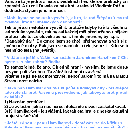
Vám, že to je jedna z mála divadelních her, kterou prakticky z
zpaměti. A tu roli Duvala za nás hrál v televizi Vladimír Ráž a
dodneška slyším jeho intonaci.
* Mohl byste se pokusit vysvětlít, jak to, že rod Štěpánků má t
"velkou úrodu" uměleckých osobností?
Tak to já asi nedokážu vysvětlit, protože kdyby to šlo všechno
jednoduše vysvětlit, tak by asi každej měl předurčenou nějako
profesi, ale to, že člověk začínal s tímhle jménem, byl spíš
"Danajský dar". Dokonce jsem se chtěl přejmenovat a vzít si d
jméno mé matky. Pak jsem se namíchl a řekl jsem si - Kdo se b
nesmí do lesa (na jeviště).
* Vídáte se ještě s Vaším kamarádem Jaromírem Hanzlíkem? Cht
byste si s ním zahrát? Radka
To samozřejmě, že ano. Ohledně hraní - myslím, že jsme dosu
nevyčerpali všechno. Ta záležitost není uzavřená.
Vídáme se již ne tak intenzivně, neboť Jaromír to má na Malou
Stranu dost daleko.
* Jako pan Hamilkar doslova kupčíte s lidskými city - pravděp
tato role šla proti Vašemu přesvědčení, jak takovýto protiproud
zvládáte?
1) Neznám protiúkol.
2) Je zvláštní, jak si nás herce, dokážete diváci zaškatulkovat.
3) K Hamilkarovi - je zvláštní, jak tahleta hra je dneska aktuální,
hraju strašně rád.
* Ještě jednou k panu Hamilkarovi - dostáváte se do křížku s
Milenkou Steinmaslovou, není Vám jí v tu chvíli na jevišti líto? 