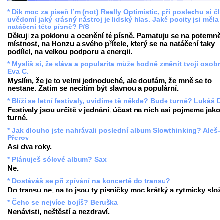
* Dik moc za píseň I’m (not) Really Optimistic, při poslechu si č
uvědomí jaký krásný nástroj je lidský hlas. Jaké pocity jsi měla 
natáčení této písně? P/S
Děkuji za poklonu a ocenění té písně. Pamatuju se na potemn
místnost, na Honzu a svého přítele, který se na natáčení taky
podílel, na velkou podporu a energii.
* Myslíš si, že sláva a popularita může hodně změnit tvoji oso
Eva C.
Myslím, že je to velmi jednoduché, ale doufám, že mně se to
nestane. Zatím se necítím být slavnou a populární.
* Blíží se letní festivaly, uvidíme tě někde? Bude turné? Lukáš 
Festivaly jsou určitě v jednání, účast na nich asi pojmeme jako
turné.
* Jak dlouho jste nahrávali poslední album Slowthinking? Aleš-
Přerov
Asi dva roky.
* Plánuješ sólové album? Sax
Ne.
* Dostáváš se při zpívání na koncertě do transu?
Do transu ne, na to jsou ty písničky moc krátký a rytmicky slož
* Čeho se nejvíce bojíš? Beruška
Nenávisti, neštěstí a nezdraví.