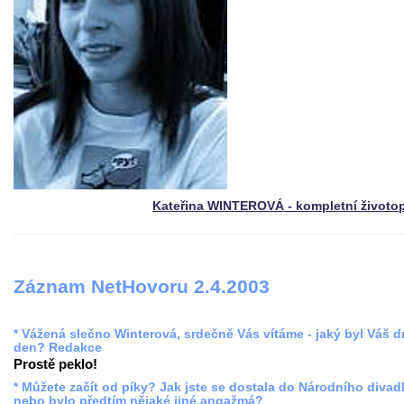
Kateřina WINTEROVÁ - kompletní životo
Záznam NetHovoru 2.4.2003
* Vážená slečno Winterová, srdečně Vás vítáme - jaký byl Váš 
den? Redakce
Prostě peklo!
* Můžete začít od píky? Jak jste se dostala do Národního divadl
nebo bylo předtím nějaké jiné angažmá?