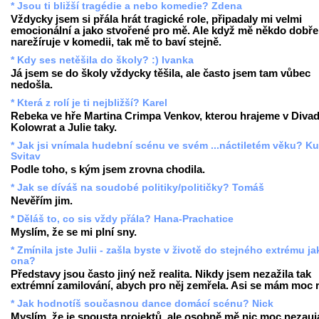
* Jsou ti bližší tragédie a nebo komedie? Zdena
Vždycky jsem si přála hrát tragické role, připadaly mi velmi
emocionální a jako stvořené pro mě. Ale když mě někdo dobře
narežíruje v komedii, tak mě to baví stejně.
* Kdy ses netěšila do školy? :) Ivanka
Já jsem se do školy vždycky těšila, ale často jsem tam vůbec
nedošla.
* Která z rolí je ti nejbližší? Karel
Rebeka ve hře Martina Crimpa Venkov, kterou hrajeme v Divad
Kolowrat a Julie taky.
* Jak jsi vnímala hudební scénu ve svém ...náctiletém věku? Ku
Svitav
Podle toho, s kým jsem zrovna chodila.
* Jak se díváš na soudobé politiky/političky? Tomáš
Nevěřím jim.
* Děláš to, co sis vždy přála? Hana-Prachatice
Myslím, že se mi plní sny.
* Zmínila jste Julii - zašla byste v životě do stejného extrému ja
ona?
Představy jsou často jiný než realita. Nikdy jsem nezažila tak
extrémní zamilování, abych pro něj zemřela. Asi se mám moc 
* Jak hodnotíš současnou dance domácí scénu? Nick
Myslím, že je spousta projektů, ale osobně mě nic moc nezauj