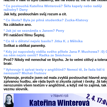
Naživo v hale to bylo zábavný, ale na videu už mě to tak nebav
* Co poslouchá Kateřina Winterová? Šéfa kapely nebo raději
ražiséry? Dany
Jak kdy, poslouchám svůj rozum a cit.
* Co škola? Byla jsi pilná studentka? Zuzka-Klatovy
Na základce ano.
* Jak jsi se seznámila s Janem? Perry
Při natáčení filmu Šeptej.
* Co tě v dětství nejvíc bavilo? Jitka K. z Mělníka
Svlíkat a oblíkat panenky.
* Kdy jsi naposledy viděla svého přítele Jana P. Muchowa? :0) 
na něm nejvíc ceníš? Radka ze Smíchova
Proč? Nikdy mě nenechal ve štychu. Je to velmi citlivý a tolera
bratr.
* Vyhovuje ti zpívat texty v angličtině? Nemrzí tě, že řada lidí ti
nerozumí? Michal-Trutnov
Vyhovuje, protože jsem od mala zvyklá poslouchat hlavně ang
zpívanou hudbu, ale ráda bych si zkusila zpívat i česky. Já tak
nerozumím všem textům v angličtině, a když mě to zajímá, tak 
vezmu slovník.