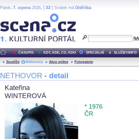
,
, |
|
32
Pátek
7. srpena
2026
Svátek má
Oldřiška
Scéna.cz
NA
ČASOPIS
KDY, KDE, CO, KDO
SPECIÁLNÍ
SLUŽBY/INFO
Soutěže
Nethovory
Akce online
Fotogalerie
NETHOVOR
- detail
Kateřina
WINTEROVÁ
* 1976
ČR