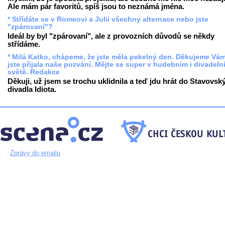
Ale mám pár favoritů, spíš jsou to neznámá jména.
* Střídáte se v Romeovi a Julii všechny alternace nebo jste
"zpárovaní"?
Ideál by byl "zpárovaní", ale z provozních důvodů se někdy
střídáme.
* Milá Katko, chápeme, že jste měla pekelný den. Děkujeme Vám
jste přijala naše pozvání. Mějte se super v hudebním i divadeln
světě. Redakce
Děkuji, už jsem se trochu uklidnila a teď jdu hrát do Stavovsk
divadla Idiota.
Zprávy do emailu