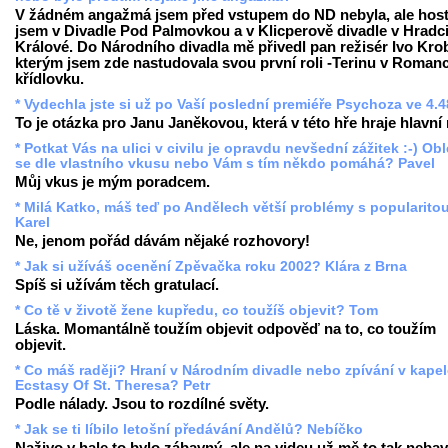
V žádném angažmá jsem před vstupem do ND nebyla, ale hos
jsem v Divadle Pod Palmovkou a v Klicperově divadle v Hradc
Králové. Do Národního divadla mě přivedl pan režisér Ivo Krob
kterým jsem zde nastudovala svou první roli -Terinu v Romanc
křídlovku.
* Vydechla jste si už po Vaší poslední premiéře Psychoza ve 4.
To je otázka pro Janu Janěkovou, která v této hře hraje hlavní r
* Potkat Vás na ulici v civilu je opravdu nevšední zážitek :-) Ob
se dle vlastního vkusu nebo Vám s tím někdo pomáhá? Pavel
Můj vkus je mým poradcem.
* Milá Katko, máš teď po Andělech větší problémy s popularito
Karel
Ne, jenom pořád dávám nějaké rozhovory!
* Jak si užíváš ocenění Zpěvačka roku 2002? Klára z Brna
Spíš si užívám těch gratulací.
* Co tě v životě žene kupředu, co toužíš objevit? Tom
Láska. Momantálně toužím objevit odpověď na to, co toužím
objevit.
* Co máš raději? Hraní v Národním divadle nebo zpívání v kape
Ecstasy Of St. Theresa? Petr
Podle nálady. Jsou to rozdílné světy.
* Jak se ti líbilo letošní předávání Andělů? Nebíčko