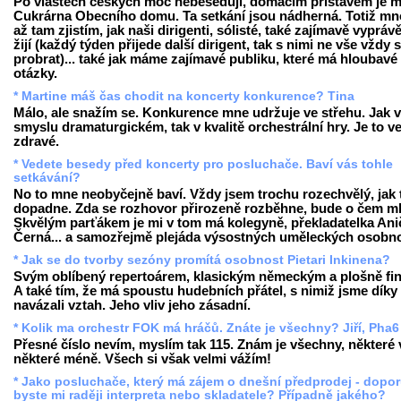
Po vlastech českých moc nebeseduji, domácím přístavem je m
Cukrárna Obecního domu. Ta setkání jsou nádherná. Totiž m
až tam zjistím, jak naši dirigenti, sólisté, také zajímavě vyprávě
žijí (každý týden přijede další dirigent, tak s nimi ne vše vždy 
probrat)... také jak máme zajímavé publiku, které má hloubavé
otázky.
* Martine máš čas chodit na koncerty konkurence? Tina
Málo, ale snažím se. Konkurence mne udržuje ve střehu. Jak 
smyslu dramaturgickém, tak v kvalitě orchestrální hry. Je to v
zdravé.
* Vedete besedy před koncerty pro posluchače. Baví vás tohle
setkávání?
No to mne neobyčejně baví. Vždy jsem trochu rozechvělý, jak 
dopadne. Zda se rozhovor přirozeně rozběhne, bude o čem ml
Skvělým parťákem je mi v tom má kolegyně, překladatelka Ani
Černá... a samozřejmě plejáda výsostných uměleckých osobno
* Jak se do tvorby sezóny promítá osobnost Pietari Inkinena?
Svým oblíbený repertoárem, klasickým německým a plošně fi
A také tím, že má spoustu hudebních přátel, s nimiž jsme dík
navázali vztah. Jeho vliv jeho zásadní.
* Kolik ma orchestr FOK má hráčů. Znáte je všechny? Jiří, Pha6
Přesné číslo nevím, myslím tak 115. Znám je všechny, některé 
některé méně. Všech si však velmi vážím!
* Jako posluchače, který má zájem o dnešní předprodej - dopor
byste mi raději interpreta nebo skladatele? Případně jakého?