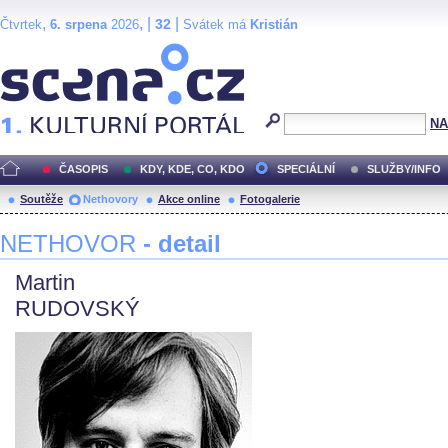
,
, |
|
32
Čtvrtek
6. srpena
2026
Svátek má
Kristián
Scéna.cz
NA
ČASOPIS
KDY, KDE, CO, KDO
SPECIÁLNÍ
SLUŽBY/INFO
Soutěže
Nethovory
Akce online
Fotogalerie
NETHOVOR
- detail
Martin
RUDOVSKÝ