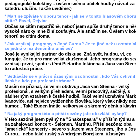
pedagogické kolektivy... ovšem svému učiteli hudby návrat za
katedru dlužím. Takže uvidíme:)
* Martine zpíváte v oboru tenor - jak se v tomto hlasovém obor
cítíte? Pavel, Dejvice
Občas se cítím nepatřičně, neboť jsem spíše druhý tenor a ně
vysoké nároky mne činí zoufalým. Ale snažím se. Ovšem v kol
tenorů se cítím doma.
* Jak vznikají programy s José Curou? Je to jiné než u ostatní
se jedná o rezidenčního umělce?
José je vynikající partner do diskuse. Zná svět, hudbu, ví, co
funguje. Je to pro mne velká zkušenost. Jeho programy do s
vznikají první, spolu s těmi Pietariho Inkinena a Jaca van Steen
to radostná práce.
* Setkáváte se v práci s úžasnými osobnostmi, kdo Vás ovlivnil
lidské a kdo po profesní stránce?
Musím se přiznat, že velmi obdivuji Jaca van Steena - velký
profesionál, s velkým přehledem, velmi pracovitý, sečtělý, s
nádherným vztahem k české hudbě. Také velmi uznávám Mar
Ivanoviće, asi nejvíce vytíženého člověka, který však nikdy nez
humor... Také Eugen Indjic, velkorysý a skromný génius klavír
* Na jaký program této a příští sezóny jste obzvlášť pyšný?
V této sezóně jsem pyšný na "Shakespeara" v příštím týdnu a 
na zahajovací koncert - Salonen, Martinů. Příští sezóna: oba
"americké" koncerty - severo s Jacem van Steenem, jiho s Jos
Curou... nebo také ruský s Andrejem Borejkem, úžasným