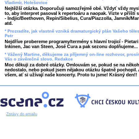
Vladimír, Holešovice
Nejtěžší otázka. Doporučuji samozřejmě obé. Vždyť vždy mys
to, aby interpret pasoval k repertoáru a naopak. Vizte v příští
- Indjic/Beethoven, Repin/Sibelius, Cura/Piazzolla, Jamník/Mar
atd.
* Prozradíte, jak vlastně vzniká dramaturgický plán Vašeho těle
Petr
Nejdříve probereme programy/termény s hlavní trojicí - Pietari
Inkinen, Jac van Steen, José Cura a pak sezonu doplňujeme...
* Vážený Martine, děkujeme za příjemný on-line rozhovor, pros
Vás o závěrečné slovo. Redakce
Moc děkuji za dobré otázky. Omlouvám se, pokud se na něko
nedostalo, nebo pokud jsem nějakou otázku špatně pochopil. A
všem, ať si užívají naše koncerty. Proto tu jsme! Krásný den!!
Zprávy do emailu