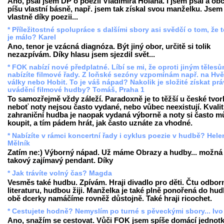
Ano, psal jsem DP o poezii Vladimíra Holana. I jsem psal a obč
píšu vlastní básně, např. jsem tak získal svou manželku. Jsem 
vlastně díky poezii...
* Příležitostné spolupráce s dalšími sbory asi svědčí o tom, že 
je málo? Karel
Ano, tenor je vzácná diagnóza. Být jiný obor, určitě si tolik
nezazpívám. Díky hlasu jsem sjezdil svět...
* FOK nabízí nové předplatné. Líbí se mi, že oproti jiným těles
nabízíte filmové řady. Z loňské sezóny vzpomínám např. na Hv
války nebo Hobit. To je váš nápad? Nakolik je složité získat pr
uvádění filmové hudby? Tomáš, Praha 1
To samozřejmě vždy záleží. Paradoxně je to těžší u české tvor
neboť noty nejsou často vydané, nebo vůbec neexistují. Kvalit
zahraniční hudba je naopak vydaná výborně a noty si často m
koupit, a tím pádem hrát, jak často uznáte za vhodné.
* Nabízíte v rámci koncertní řady i cyklus poezie v hudbě? Hele
Mělník
Zatím ne:) Výborný nápad. Už máme Obrazy a hudby... možná
takový zajímavý pendant. Díky
* Jak trávíte volný čas? Magda
Vesměs také hudbu. Zpívám. Hraji divadlo pro děti. Čtu odbo
literaturu, hudbou žiji. Manželka je také plně ponořená do hud
obě dcerky namáčíme rovněž důstojně. Také hraji ricochet.
* Cestujete hodně? Nemyslím po turné s pěveckými sbory... Ivo
Ano, snažím se cestovat. Vůči FOK jsem spíše domácí jednotk