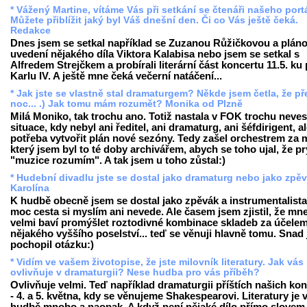
* Vážený Martine, vítáme Vás při setkání se čtenáři našeho port
Můžete přiblížit jaký byl Váš dnešní den. Či co Vás ještě čeká.
Redakce
Dnes jsem se setkal například se Zuzanou Růžičkovou a pláno
uvedení nějakého díla Viktora Kalabisa nebo jsem se setkal s
Alfredem Strejčkem a probírali literární část koncertu 11.5. ku
Karlu IV. A ještě mne čeká večerní natáčení...
* Jak jste se vlastně stal dramaturgem? Někde jsem četla, že př
noc... .) Jak tomu mám rozumět? Monika od Plzně
Milá Moniko, tak trochu ano. Totiž nastala v FOK trochu neves
situace, kdy nebyl ani ředitel, ani dramaturg, ani šéfdirigent, a
potřeba vytvořit plán nové sezóny. Tedy zašel orchestrem za 
který jsem byl to té doby archivářem, abych se toho ujal, že pr
"muzice rozumím". A tak jsem u toho zůstal:)
* Hudební divadlu jste se dostal jako dramaturg nebo jako zpě
Karolína
K hudbě obecně jsem se dostal jako zpěvák a instrumentalista,
moc cesta si myslím ani nevede. Ale časem jsem zjistil, že mn
velmi baví promýšlet roztodivné kombinace skladeb za účele
nějakého vyššího poselství... teď se věnuji hlavně tomu. Snad
pochopil otázku:)
* Vidím ve vašem životopise, že jste milovník literatury. Jak vás
ovlivňuje v dramaturgii? Nese hudba pro vás příběh?
Ovlivňuje velmi. Teď například dramaturgii příštích našich ko
- 4. a 5. května, kdy se věnujeme Shakespearovi. Literatury je 