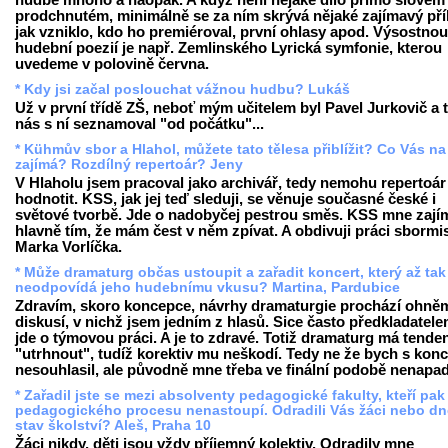
hudbě mnoho a naopak. A když není nějaké dílo přímo slovem
prodchnutém, minimálně se za ním skrývá nějaké zajímavý příb
jak vzniklo, kdo ho premiéroval, první ohlasy apod. Výsostnou
hudební poezií je např. Zemlinského Lyrická symfonie, kterou
uvedeme v polovině června.
* Kdy jsi začal poslouchat vážnou hudbu? Lukáš
Už v první třídě ZŠ, neboť mým učitelem byl Pavel Jurkovič a 
nás s ní seznamoval "od počátku"...
* Kühmův sbor a Hlahol, můžete tato tělesa přiblížit? Co Vás na
zajímá? Rozdílný repertoár? Jeny
V Hlaholu jsem pracoval jako archivář, tedy nemohu repertoár
hodnotit. KSS, jak jej teď sleduji, se věnuje současné české i
světové tvorbě. Jde o nadobyčej pestrou směs. KSS mne zají
hlavně tím, že mám čest v něm zpívat. A obdivuji práci sbormi
Marka Vorlíčka.
* Může dramaturg občas ustoupit a zařadit koncert, který až tak
neodpovídá jeho hudebnímu vkusu? Martina, Pardubice
Zdravím, skoro koncepce, návrhy dramaturgie prochází ohně
diskusí, v nichž jsem jedním z hlasů. Sice často předkladatele
jde o týmovou práci. A je to zdravé. Totiž dramaturg má tende
"utrhnout", tudíž korektiv mu neškodí. Tedy ne že bych s kon
nesouhlasil, ale původně mne třeba ve finální podobě nenapad
* Zařadil jste se mezi absolventy pedagogické fakulty, kteří pak
pedagogického procesu nenastoupí. Odradili Vás žáci nebo dn
stav školství? Aleš, Praha 10
Žáci nikdy, děti jsou vždy příjemný kolektiv. Odradily mne