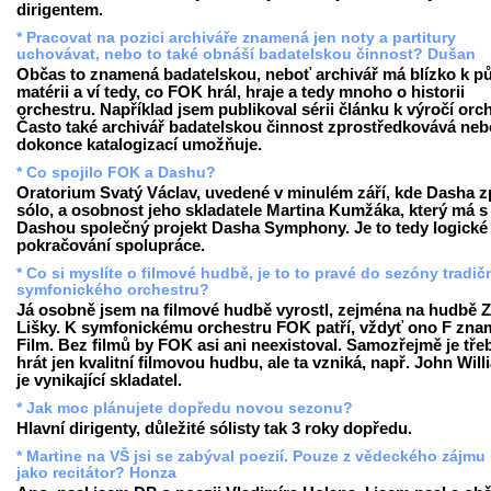
dirigentem.
* Pracovat na pozici archiváře znamená jen noty a partitury
uchovávat, nebo to také obnáší badatelskou činnost? Dušan
Občas to znamená badatelskou, neboť archivář má blízko k p
matérii a ví tedy, co FOK hrál, hraje a tedy mnoho o historii
orchestru. Například jsem publikoval sérii článku k výročí orc
Často také archivář badatelskou činnost zprostředkovává neb
dokonce katalogizací umožňuje.
* Co spojilo FOK a Dashu?
Oratorium Svatý Václav, uvedené v minulém září, kde Dasha z
sólo, a osobnost jeho skladatele Martina Kumžáka, který má s
Dashou společný projekt Dasha Symphony. Je to tedy logické
pokračování spolupráce.
* Co si myslíte o filmové hudbě, je to to pravé do sezóny tradič
symfonického orchestru?
Já osobně jsem na filmové hudbě vyrostl, zejména na hudbě 
Lišky. K symfonickému orchestru FOK patří, vždyť ono F zn
Film. Bez filmů by FOK asi ani neexistoval. Samozřejmě je tře
hrát jen kvalitní filmovou hudbu, ale ta vzniká, např. John Wil
je vynikající skladatel.
* Jak moc plánujete dopředu novou sezonu?
Hlavní dirigenty, důležité sólisty tak 3 roky dopředu.
* Martine na VŠ jsi se zabýval poezií. Pouze z vědeckého zájmu
jako recitátor? Honza