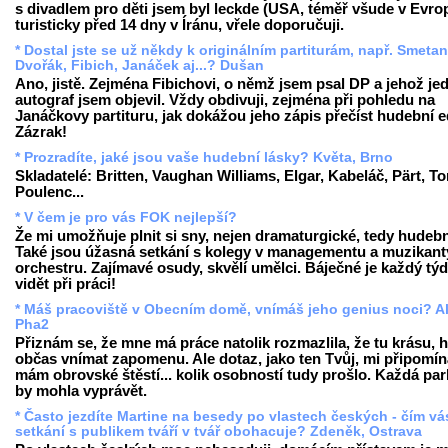
s divadlem pro děti jsem byl leckde (USA, téměř všude v Evrop
turisticky před 14 dny v Íránu, vřele doporučuji.
* Dostal jste se už někdy k originálním partiturám, např. Smetan
Dvořák, Fibich, Janáček aj...? Dušan
Ano, jistě. Zejména Fibichovi, o němž jsem psal DP a jehož je
autograf jsem objevil. Vždy obdivuji, zejména při pohledu na
Janáčkovy partituru, jak dokážou jeho zápis přečíst hudební ed
Zázrak!
* Prozradíte, jaké jsou vaše hudební lásky? Květa, Brno
Skladatelé: Britten, Vaughan Williams, Elgar, Kabeláč, Pärt, To
Poulenc...
* V čem je pro vás FOK nejlepší?
Že mi umožňuje plnit si sny, nejen dramaturgické, tedy hudební
Také jsou úžasná setkání s kolegy v managementu a muzikant
orchestru. Zajímavé osudy, skvělí umělci. Báječné je každý tý
vidět při práci!
* Máš pracoviště v Obecním domě, vnímáš jeho genius noci? A
Pha2
Přiznám se, že mne má práce natolik rozmazlila, že tu krásu, hi
občas vnímat zapomenu. Ale dotaz, jako ten Tvůj, mi připomín
mám obrovské štěstí... kolik osobností tudy prošlo. Každá par
by mohla vyprávět.
* Často jezdíte Martine na besedy po vlastech českých - čím vá
setkání s publikem tváří v tvář obohacuje? Zdeněk, Ostrava