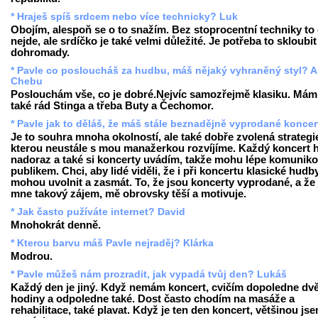
* Hraješ spíš srdcem nebo více technicky? Luk
Obojím, alespoň se o to snažím. Bez stoprocentní techniky to
nejde, ale srdíčko je také velmi důležité. Je potřeba to skloubit
dohromady.
* Pavle co posloucháš za hudbu, máš nějaký vyhraněný styl? A
Chebu
Poslouchám vše, co je dobré.Nejvíc samozřejmě klasiku. Mám
také rád Stinga a třeba Buty a Čechomor.
* Pavle jak to děláš, že máš stále beznadějně vyprodané konce
Je to souhra mnoha okolností, ale také dobře zvolená strategi
kterou neustále s mou manažerkou rozvíjíme. Každý koncert h
nadoraz a také si koncerty uvádím, takže mohu lépe komuniko
publikem. Chci, aby lidé viděli, že i při koncertu klasické hudb
mohou uvolnit a zasmát. To, že jsou koncerty vyprodané, a že 
mne takový zájem, mě obrovsky těší a motivuje.
* Jak často pužíváte internet? David
Mnohokrát denně.
* Kterou barvu máš Pavle nejraděj? Klárka
Modrou.
* Pavle můžeš nám prozradit, jak vypadá tvůj den? Lukáš
Každý den je jiný. Když nemám koncert, cvičím dopoledne dv
hodiny a odpoledne také. Dost často chodím na masáže a
rehabilitace, také plavat. Když je ten den koncert, většinou js