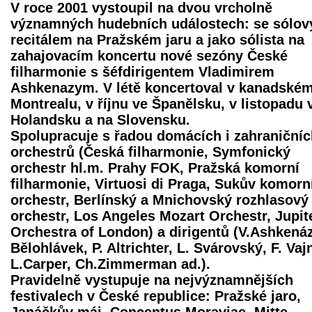
V roce 2001 vystoupil na dvou vrcholně
významných hudebních událostech: se sólo
recitálem na Pražském jaru a jako sólista na
zahajovacím koncertu nové sezóny České
filharmonie s šéfdirigentem Vladimirem
Ashkenazym. V létě koncertoval v kanadské
Montrealu, v říjnu ve Španělsku, v listopadu 
Holandsku a na Slovensku.
Spolupracuje s řadou domácích i zahraničníc
orchestrů (Česká filharmonie, Symfonický
orchestr hl.m. Prahy FOK, Pražská komorní
filharmonie, Virtuosi di Praga, Sukův komorn
orchestr, Berlínský a Mnichovský rozhlasový
orchestr, Los Angeles Mozart Orchestr, Jupit
Orchestra of London) a dirigentů (V.Ashkenáz
Bělohlávek, P. Altrichter, L. Svárovský, F. Vaj
L.Carper, Ch.Zimmerman ad.).
Pravidelně vystupuje na nejvýznamnějších
festivalech v České republice: Pražské jaro,