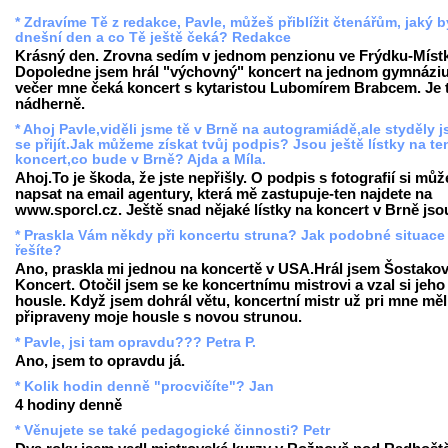
* Zdravíme Tě z redakce, Pavle, můžeš přiblížit čtenářům, jaký b
dnešní den a co Tě ještě čeká? Redakce
Krásný den. Zrovna sedím v jednom penzionu ve Frýdku-Míst
Dopoledne jsem hrál "výchovný" koncert na jednom gymnáziu
večer mne čeká koncert s kytaristou Lubomírem Brabcem. Je 
nádherně.
* Ahoj Pavle,viděli jsme tě v Brně na autogramiádě,ale styděly 
se přijít.Jak můžeme získat tvůj podpis? Jsou ještě lístky na te
koncert,co bude v Brně? Ajda a Míla.
Ahoj.To je škoda, že jste nepřišly. O podpis s fotografií si můž
napsat na email agentury, která mě zastupuje-ten najdete na
www.sporcl.cz. Ještě snad nějaké lístky na koncert v Brně jso
* Praskla Vám někdy při koncertu struna? Jak podobné situace
řešíte?
Ano, praskla mi jednou na koncertě v USA.Hrál jsem Šostakov
Koncert. Otočil jsem se ke koncertnímu mistrovi a vzal si jeho
housle. Když jsem dohrál větu, koncertní mistr už pri mne měl
připraveny moje housle s novou strunou.
* Pavle, jsi tam opravdu??? Petra P.
Ano, jsem to opravdu já.
* Kolik hodin denně "procvičíte"? Jan
4 hodiny denně
* Věnujete se také pedagogické činnosti? Petr