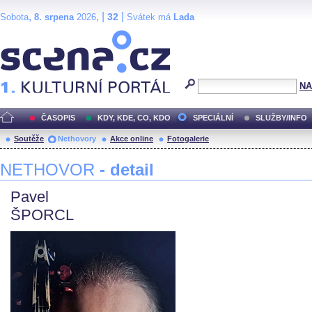
,
, |
|
32
Sobota
8. srpena
2026
Svátek má
Lada
Scéna.cz
NA
ČASOPIS
KDY, KDE, CO, KDO
SPECIÁLNÍ
SLUŽBY/INFO
Soutěže
Nethovory
Akce online
Fotogalerie
NETHOVOR
- detail
Pavel
ŠPORCL