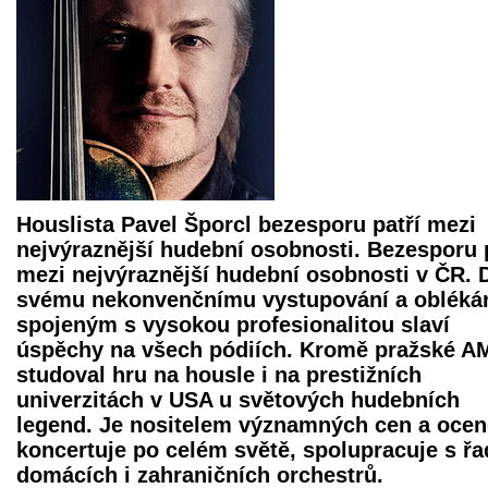
Houslista
Pavel Šporcl
bezesporu patří mezi
nejvýraznější hudební osobnosti. Bezesporu 
mezi nejvýraznější hudební osobnosti v ČR. 
svému nekonvenčnímu vystupování a oblékán
spojeným s vysokou profesionalitou slaví
úspěchy na všech pódiích. Kromě pražské A
studoval hru na housle i na prestižních
univerzitách v USA u světových hudebních
legend. Je nositelem významných cen a ocen
koncertuje po celém světě, spolupracuje s ř
domácích i zahraničních orchestrů.