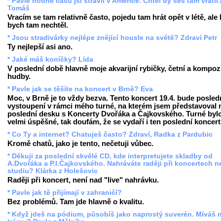
* Pavle hodně času jsi strávil v Americe. Chtěl by ses tam vrátit
Tomáš
Vracím se tam relativně často, pojedu tam hrát opět v létě, ale 
bych tam nechtěl.
* Jsou stradivárky nejlépe znějící housle na světě? Zdraví Petr
Ty nejlepší asi ano.
* Jaké máš koníčky? Lída
V poslední době hlavně moje akvarijní rybičky, četní a kompoz
hudby.
* Pavle jak se těšíte na koncert v Brně? Eva
Moc, v Brně je to vždy bezva. Tento koncert 19.4. bude posled
vystoupení v rámci mého turné, na kterém jsem představoval
poslední desku s Koncerty Dvořáka a Čajkovského. Turné byl
velmi úspěšné, tak doufám, že se vydaří i ten poslední koncert
* Co Ty a internet? Chatuješ často? Zdraví, Radka z Pardubic
Kromě chatů, jako je tento, nečetuji vůbec.
* Děkuji za poslední skvělé CD, kde interpretujete skladby od
A.Dvořáka a P.I.Čajkovského. Nahráváte raději při koncertech 
studiu? Klárka z Holešovic
Raději při koncert, není nad "live" nahrávku.
* Pavle jak tě přijímají v zahraničí?
Bez problémů. Tam jde hlavně o kvalitu.
* Když jdeš na pódium, působíš jako naprostý suverén. Míváš 