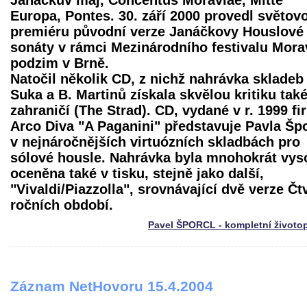
Janáčkův máj, Concentus Moraviae, Mitte
Europa, Pontes. 30. září 2000 provedl světov
premiéru původní verze Janáčkovy Houslové
sonáty v rámci Mezinárodního festivalu Mor
podzim v Brně.
Natočil několik CD, z nichž nahrávka skladeb 
Suka a B. Martinů získala skvělou kritiku také
zahraničí (The Strad). CD, vydané v r. 1999 f
Arco Diva "A Paganini" představuje Pavla Šp
v nejnáročnějších virtuózních skladbách pro
sólové housle. Nahrávka byla mnohokrát vys
oceněna také v tisku, stejně jako další,
"Vivaldi/Piazzolla", srovnávající dvě verze Čt
ročních období.
Pavel ŠPORCL - kompletní životo
Záznam NetHovoru 15.4.2004