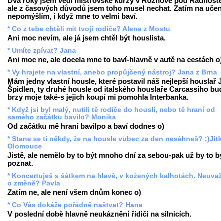
Dva roky jsem vedl mistrovské kurzy v Rožnově pod Radhošt
ale z časových důvodů jsem toho musel nechat. Zatím na učen
nepomýšlím, i když mne to velmi baví.
* Co z tebe chtěli mít tvoji rodiče? Alena z Mostu
Ani moc nevím, ale já jsem chtěl být houslista.
* Umíte zpívat? Jana
Ani moc ne, ale docela mne to baví-hlavně v autě na cestách o
* Vy hrajete na vlastní, anebo propůjčený nástroj? Jana z Brna
Mám jedny vlastní housle, které postavil náš nejlepší houslař 
Špidlen, ty druhé housle od italského houslaře Carcassiho b
brzy moje také-s jejich koupí mi pomohla Interbanka.
* Když jsi byl malý, nutili tě rodiče do houslí, nebo tě hraní od
samého začátku bavilo? Monika
Od začátku mě hraní bavilpo a baví dodnes o)
* Stane se ti někdy, že na housle vůbec za den nesáhneš? :)Jit
Olomouce
Jistě, ale nemělo by to být mnoho dní za sebou-pak už by to b
poznat.
* Koncertuješ s šátkem na hlavě, v kožených kalhotách. Neuva
o změně? Pavla
Zatím ne, ale není všem dnům konec o)
* Co Vás dokáže pořádně naštvat? Hana
V poslední době hlavně neukáznění řidiči na silnicích.