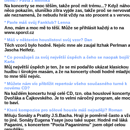
trému? Pavla z Mělníka
Na koncerty se moc těším, takže proč mít trému...? Když náh
něco pokazím, sluníčko zítra vyjde zas, takže proč se nervovat
ale neznamená, že nebudu hrát vždy na sto procent a s vervou
* Pavle máš svůj Fanklub? Lenna
Ano, mám a moc mě to těší. Může se přihlásit každý a to na
www.sporcl.cz
* Máš v některém houslistovi svůj vzor? Dan
Těch vzorů bylo hodně. Nejvíc mne ale zaujal Itzhak Perlman 
Jascha Heifetz.
* Co považuješ za svůj největší úspěch a čeho se naopak bojíš
Karla
Můj největší úspěch je ten, že se mi podařilo ukázat klasickou
hudbu i širokým masám, a že na koncerty chodí hodně mladých
to mne těší nejvíc.
* Můžete nám víc přiblížit repertoár všeho současného turné k
novému CD?
Na každém koncertu hraji celé CD, tzn. oba houslové koncerty
Dvořáka a Čajkovského. Je to velmi náročný program, ale mo
to baví.
* Které kompozice pro sólové housle máš nejraději? Roman
Miluju Sonáty a Pratity J.S.Bacha. Hraji je poměrně často a vž
to jiné. Sonáty Eugena Ysaye jsou také super. Hodně mě láká
Paganini, s koncertem "Pocta Paganinimu" jsem objel celou
republiku.