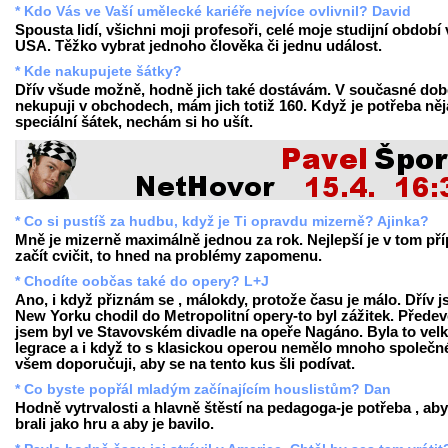
* Kdo Vás ve Vaší umělecké kariéře nejvíce ovlivnil? David
Spousta lidí, všichni moji profesoři, celé moje studijní období 
USA. Těžko vybrat jednoho člověka či jednu událost.
* Kde nakupujete šátky?
Dřív všude možně, hodně jich také dostávám. V současné dob
nekupuji v obchodech, mám jich totiž 160. Když je potřeba ně
speciální šátek, nechám si ho ušít.
* Co si pustíš za hudbu, když je Ti opravdu mizerně? Ajinka?
Mně je mizerně maximálně jednou za rok. Nejlepší je v tom př
začít cvičit, to hned na problémy zapomenu.
* Chodíte oobčas také do opery? L+J
Ano, i když přiznám se , málokdy, protože času je málo. Dřív 
New Yorku chodil do Metropolitní opery-to byl zážitek. Přede
jsem byl ve Stavovském divadle na opeře Nagáno. Byla to vel
legrace a i když to s klasickou operou nemělo mnoho společn
všem doporučuji, aby se na tento kus šli podívat.
* Co byste popřál mladým začínajícím houslistům? Dan
Hodně vytrvalosti a hlavně štěstí na pedagoga-je potřeba , aby
brali jako hru a aby je bavilo.