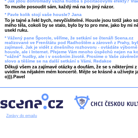
* Jak jdou dohromady vážná hudba s počítačovými efekty? Vl
To musíte posoudit sám, každý má na to jiný názor.
* Pavle kolik stojí vaše housle? Jana
To je tajné a řekl bych, nevyčíslitelné. Housle jsou totiž jako s
mého těla, cokoli by se stalo, bylo by to pro mne, jako by mi 
usekl ruku.
* Vážený pane Šporcle, věříme, že setkání se čtenáři Scena.cz
realizované ve Frenštátu pod Radhoštěm a zároveň z Prahy, by
zajímavé. Jak je vidět z dnešního rozhovoru - ovládáte výborně
housle, ale i Internet. Přejeme Vám mnoho úspěchů nejen na ko
"vážné" hudby, ale i v osobním životě. Prosíme o Vaše závěreč
slovo a těšíme se na další setkání s Vámi. Redakce
Děkuji všem za zajímavé otázky a doufám, že se s některými z
uvidím na nějakém mém koncertě. Mějte se krásně a užívejte j
o))).Pavel
Zprávy do emailu