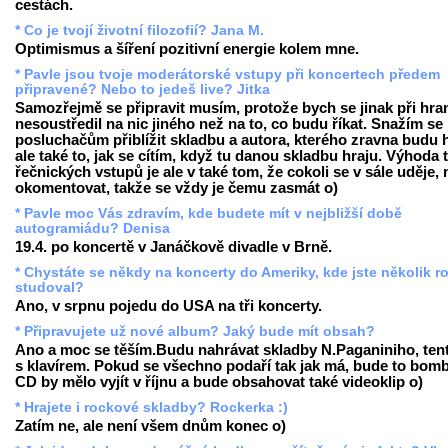
cestách.
* Co je tvojí životní filozofií? Jana M.
Optimismus a šíření pozitivní energie kolem mne.
* Pavle jsou tvoje moderátorské vstupy při koncertech předem
připravené? Nebo to jedeš live? Jitka
Samozřejmě se připravit musím, protože bych se jinak při hra
nesoustředil na nic jiného než na to, co budu říkat. Snažím se
posluchačům přiblížit skladbu a autora, kterého zravna budu h
ale také to, jak se cítím, když tu danou skladbu hraju. Výhoda 
řečnických vstupů je ale v také tom, že cokoli se v sále uděje
okomentovat, takže se vždy je čemu zasmát o)
* Pavle moc Vás zdravím, kde budete mít v nejbližší době
autogramiádu? Denisa
19.4. po koncertě v Janáčkově divadle v Brně.
* Chystáte se někdy na koncerty do Ameriky, kde jste několik r
studoval?
Ano, v srpnu pojedu do USA na tři koncerty.
* Připravujete už nové album? Jaký bude mít obsah?
Ano a moc se těším.Budu nahrávat skladby N.Paganiniho, ten
s klavírem. Pokud se všechno podaří tak jak má, bude to bomb
CD by mělo vyjít v říjnu a bude obsahovat také videoklip o)
* Hrajete i rockové skladby? Rockerka :)
Zatím ne, ale není všem dnům konec o)