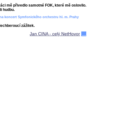
áci mě přivedlo samotné FOK, které mě oslovilo.
i hudbu.
ít na koncert Symfonického orchestru hl. m. Prahy
dechberoucí zážitek.
Jan CINA - celý NetHovor