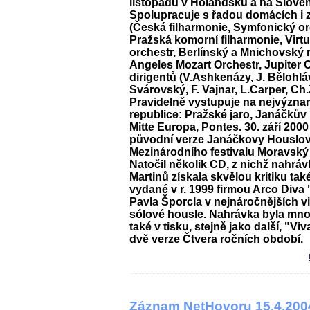
listopadu v Holandsku a na Slove
Spolupracuje s řadou domácích i 
(Česká filharmonie, Symfonický or
Pražská komorní filharmonie, Virt
orchestr, Berlínský a Mnichovský 
Angeles Mozart Orchestr, Jupiter 
dirigentů (V.Ashkenázy, J. Bělohláve
Svárovský, F. Vajnar, L.Carper, C
Pravidelně vystupuje na nejvýzna
republice: Pražské jaro, Janáčkův
Mitte Europa, Pontes. 30. září 200
původní verze Janáčkovy Houslov
Mezinárodního festivalu Moravský
Natočil několik CD, z nichž nahráv
Martinů získala skvělou kritiku tak
vydané v r. 1999 firmou Arco Diva
Pavla Šporcla v nejnáročnějších v
sólové housle. Nahrávka byla mn
také v tisku, stejně jako další, "Viv
dvě verze Čtvera ročních období.
Záznam NetHovoru 15.4.200