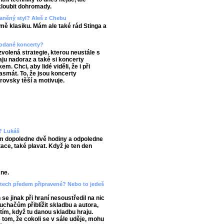
skloubit dohromady.
aněný styl? Aleš z Chebu
ě klasiku. Mám ale také rád Stinga a
prodané koncerty?
zvolená strategie, kterou neustále s
ju nadoraz a také si koncerty
. Chci, aby lidé viděli, že i při
asmát. To, že jsou koncerty
rovsky těší a motivuje.
n? Lukáš
ím dopoledne dvě hodiny a odpoledne
ace, také plavat. Když je ten den
mne.
ertech předem připravené? Nebo to jedeš
e jinak při hraní nesoustředil na nic
luchačům přiblížit skladbu a autora,
ítím, když tu danou skladbu hraju.
 tom, že cokoli se v sále uděje, mohu