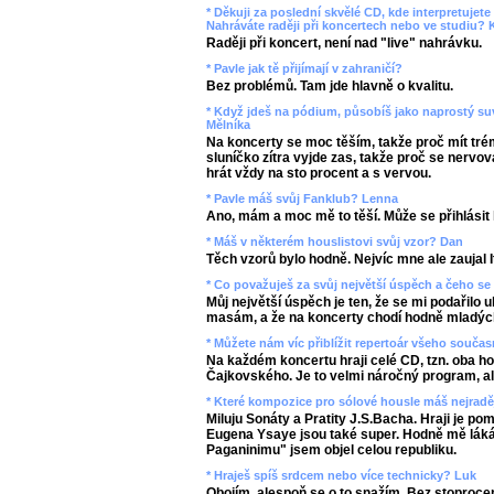
* Děkuji za poslední skvělé CD, kde interpretujet
Nahráváte raději při koncertech nebo ve studiu? 
Raději při koncert, není nad "live" nahrávku.
* Pavle jak tě přijímají v zahraničí?
Bez problémů. Tam jde hlavně o kvalitu.
* Když jdeš na pódium, působíš jako naprostý su
Mělníka
Na koncerty se moc těším, takže proč mít tr
sluníčko zítra vyjde zas, takže proč se nervo
hrát vždy na sto procent a s vervou.
* Pavle máš svůj Fanklub? Lenna
Ano, mám a moc mě to těší. Může se přihlásit
* Máš v některém houslistovi svůj vzor? Dan
Těch vzorů bylo hodně. Nejvíc mne ale zaujal 
* Co považuješ za svůj největší úspěch a čeho se
Můj největší úspěch je ten, že se mi podařilo 
masám, a že na koncerty chodí hodně mladých l
* Můžete nám víc přiblížit repertoár všeho souč
Na každém koncertu hraji celé CD, tzn. oba h
Čajkovského. Je to velmi náročný program, al
* Které kompozice pro sólové housle máš nejrad
Miluju Sonáty a Pratity J.S.Bacha. Hraji je pom
Eugena Ysaye jsou také super. Hodně mě láká
Paganinimu" jsem objel celou republiku.
* Hraješ spíš srdcem nebo více technicky? Luk
Obojím, alespoň se o to snažím. Bez stoprocen