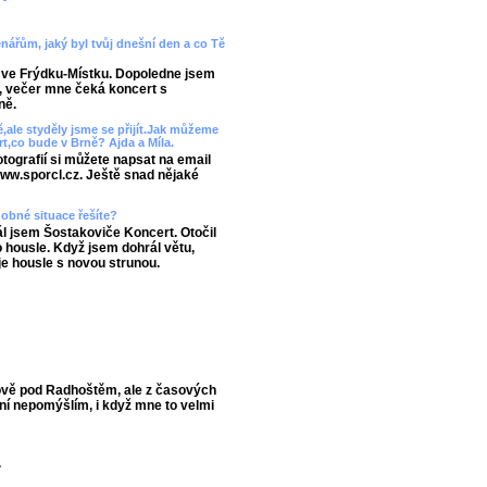
enářům, jaký byl tvůj dnešní den a co Tě
 ve Frýdku-Místku. Dopoledne jsem
, večer mne čeká koncert s
ně.
ě,ale styděly jsme se přijít.Jak můžeme
rt,co bude v Brně? Ajda a Míla.
fotografií si můžete napsat na email
www.sporcl.cz. Ještě snad nějaké
obné situace řešíte?
l jsem Šostakoviče Koncert. Otočil
o housle. Když jsem dohrál větu,
je housle s novou strunou.
ově pod Radhoštěm, ale z časových
ní nepomýšlím, i když mne to velmi
.