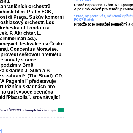
nsku.
zvuk? Věra
Dobré odpoledne i Vám. Ke spolupr
zahraničních orchestrů
A pak má vášeň pro téměř jakoukol
chestr hl.m. Prahy FOK,
* Proč, by podle Vás, měl člověk přij
uosi di Praga, Sukův komorní
FOK? Radek
rozhlasový orchestr, Los
Protože to je pokaždé jedinečný a 
Orchestra of London) a
k, P. Altrichter, L.
h.Zimmerman ad.).
mnějších festivalech v České
 máj, Concentus Moraviae,
0 provedl světovou premiéru
é sonáty v rámci
 podzim v Brně.
ka skladeb J. Suka a B.
é v zahraničí (The Strad). CD,
 "A Paganini" představuje
irtuózních skladbách pro
ohokrát vysoce oceněna
aldi/Piazzolla", srovnávající
Pavel ŠPORCL - kompletní životopis
...
4