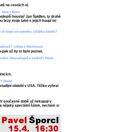
utě na cestách o)
? Jana z Brna
ejlepší houslař Jan Špidlen, ty druhé
 brzy moje také-s jejich koupí mi
ebo tě hraní od samého začátku bavilo?
esáhneš? :)Jitka z Olomouce
-pak už by to bylo poznat.
hotách. Neuvažuješ o změně? Pavla
lnicích.
l? David
 studijní období v USA. Těžko vybrat
 V současné době už nekupuji v
a nějaký speciální šátek, nechám si