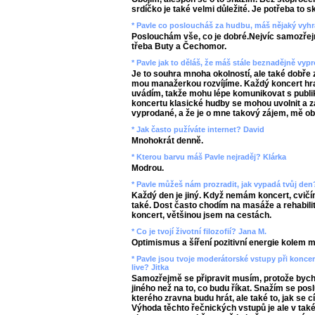
srdíčko je také velmi důležité. Je potřeba to 
* Pavle co posloucháš za hudbu, máš nějaký vyhr
Poslouchám vše, co je dobré.Nejvíc samozřejm
třeba Buty a Čechomor.
* Pavle jak to děláš, že máš stále beznadějně vy
Je to souhra mnoha okolností, ale také dobře 
mou manažerkou rozvíjíme. Každý koncert hra
uvádím, takže mohu lépe komunikovat s publikem
koncertu klasické hudby se mohou uvolnit a z
vyprodané, a že je o mne takový zájem, mě ob
* Jak často pužíváte internet? David
Mnohokrát denně.
* Kterou barvu máš Pavle nejraděj? Klárka
Modrou.
* Pavle můžeš nám prozradit, jak vypadá tvůj de
Každý den je jiný. Když nemám koncert, cvič
také. Dost často chodím na masáže a rehabilit
koncert, většinou jsem na cestách.
* Co je tvojí životní filozofií? Jana M.
Optimismus a šíření pozitivní energie kolem 
* Pavle jsou tvoje moderátorské vstupy při konc
live? Jitka
Samozřejmě se připravit musím, protože bych s
jiného než na to, co budu říkat. Snažím se pos
kterého zravna budu hrát, ale také to, jak se c
Výhoda těchto řečnických vstupů je ale v také