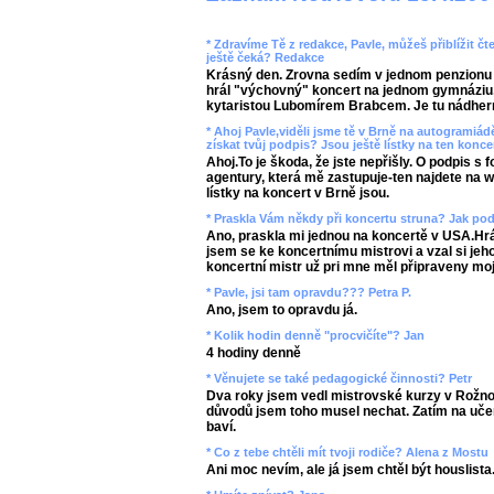
* Zdravíme Tě z redakce, Pavle, můžeš přiblížit čt
ještě čeká? Redakce
Krásný den. Zrovna sedím v jednom penzionu
hrál "výchovný" koncert na jednom gymnáziu
kytaristou Lubomírem Brabcem. Je tu nádher
* Ahoj Pavle,viděli jsme tě v Brně na autogramiád
získat tvůj podpis? Jsou ještě lístky na ten konce
Ahoj.To je škoda, že jste nepřišly. O podpis s 
agentury, která mě zastupuje-ten najdete na 
lístky na koncert v Brně jsou.
* Praskla Vám někdy při koncertu struna? Jak pod
Ano, praskla mi jednou na koncertě v USA.Hrá
jsem se ke koncertnímu mistrovi a vzal si jeh
koncertní mistr už pri mne měl připraveny mo
* Pavle, jsi tam opravdu??? Petra P.
Ano, jsem to opravdu já.
* Kolik hodin denně "procvičíte"? Jan
4 hodiny denně
* Věnujete se také pedagogické činnosti? Petr
Dva roky jsem vedl mistrovské kurzy v Rožn
důvodů jsem toho musel nechat. Zatím na uče
baví.
* Co z tebe chtěli mít tvoji rodiče? Alena z Mostu
Ani moc nevím, ale já jsem chtěl být houslista