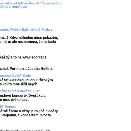
e skladby od A.Dvořáka a P.I.Čajkovského.
Klárka z Holešovic
verén. Míváš někdy trému? Pavla z
ému...? Když náhodou něco pokazím,
vat o)-to ale neznamená, že nebudu
 každý a to na www.sporcl.cz
Itzhak Perlman a Jascha Heifetz.
 naopak bojíš? Karla
ukázat klasickou hudbu i širokým
idí-to mne těší nejvíc.
asného turné k novému CD?
ouslové koncerty, Dvořáka a
e moc mě to baví.
ěji? Roman
ěrně často a vždy je to jiné. Sonáty
 Paganini, s koncertem "Pocta
tní techniky to dnes nejde, ale