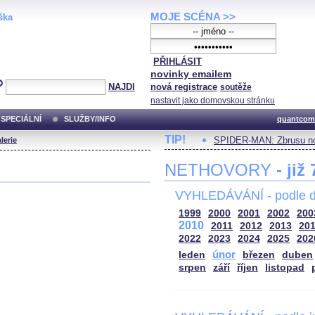
MOJE SCÉNA >>
ška
PŘIHLÁSIT
novinky emailem
NAJDI
nová registrace
soutěže
nastavit jako domovskou stránku
SPECIÁLNÍ
SLUŽBY/INFO
quantcom
TIP!
SPIDER-MAN: Zbrusu no
lerie
NETHOVORY
- již
VYHLEDÁVÁNÍ - podle d
1999
2000
2001
2002
200
2010
2011
2012
2013
20
2022
2023
2024
2025
202
únor
leden
březen
duben
srpen
září
říjen
listopad