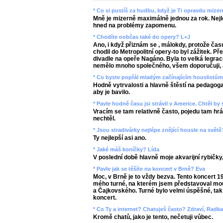
* Co si pustíš za hudbu, když je Ti opravdu mize
Mně je mizerně maximálně jednou za rok. Nejlep
hned na problémy zapomenu.
* Chodíte oobčas také do opery? L+J
Ano, i když přiznám se , málokdy, protože čas
chodil do Metropolitní opery-to byl zážitek. 
divadle na opeře Nagáno. Byla to velká legrac
nemělo mnoho společného, všem doporučuji, ab
* Co byste popřál mladým začínajícím houslistů
Hodně vytrvalosti a hlavně štěstí na pedagoga-
aby je bavilo.
* Pavle hodně času jsi strávil v Americe. Chtěl by
Vracím se tam relativně často, pojedu tam hrát
nechtěl.
* Jsou stradivárky nejlépe znějící housle na světě
Ty nejlepší asi ano.
* Jaké máš koníčky? Lída
V poslední době hlavně moje akvarijní rybičky
* Pavle jak se těšíte na koncert v Brně? Eva
Moc, v Brně je to vždy bezva. Tento koncert 1
mého turné, na kterém jsem představoval mo
a Čajkovského. Turné bylo velmi úspěšné, tak 
koncert.
* Co Ty a internet? Chatuješ často? Zdraví, Radk
Kromě chatů, jako je tento, nečetuji vůbec.