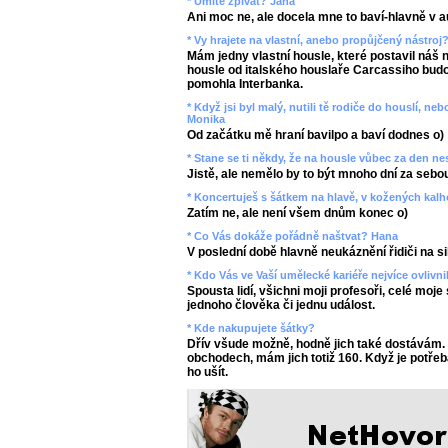
* Umíte zpívat? Jana
Ani moc ne, ale docela mne to baví-hlavně v a
* Vy hrajete na vlastní, anebo propůjčený nástroj
Mám jedny vlastní housle, které postavil náš n
housle od italského houslaře Carcassiho budou
pomohla Interbanka.
* Když jsi byl malý, nutili tě rodiče do houslí, n
Monika
Od začátku mě hraní bavilpo a baví dodnes o)
* Stane se ti někdy, že na housle vůbec za den n
Jistě, ale nemělo by to být mnoho dní za sebou
* Koncertuješ s šátkem na hlavě, v kožených kal
Zatím ne, ale není všem dnům konec o)
* Co Vás dokáže pořádně naštvat? Hana
V poslední době hlavně neukáznění řidiči na si
* Kdo Vás ve Vaší umělecké kariéře nejvíce ovlivni
Spousta lidí, všichni moji profesoři, celé moje
jednoho člověka či jednu událost.
* Kde nakupujete šátky?
Dřív všude možně, hodně jich také dostávám.
obchodech, mám jich totiž 160. Když je potřeb
ho ušít.