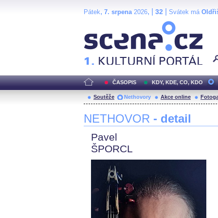
,
, |
|
32
Pátek
7. srpena
2026
Svátek má
Oldři
Scéna.cz
ČASOPIS
KDY, KDE, CO, KDO
Soutěže
Nethovory
Akce online
Fotoga
NETHOVOR
- detail
Pavel
ŠPORCL