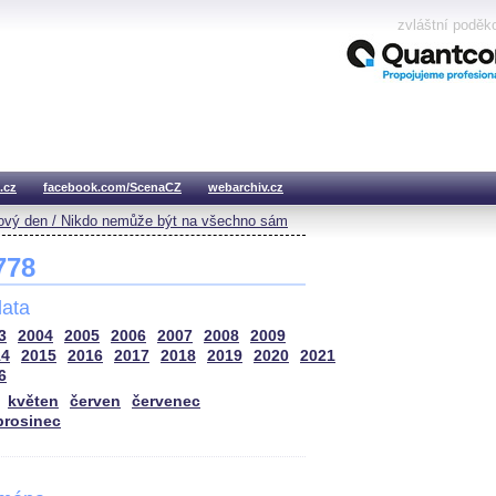
zvláštní poděk
.cz
facebook.com/ScenaCZ
webarchiv.cz
vý den / Nikdo nemůže být na všechno sám
 778
ata
3
2004
2005
2006
2007
2008
2009
14
2015
2016
2017
2018
2019
2020
2021
6
květen
červen
červenec
prosinec