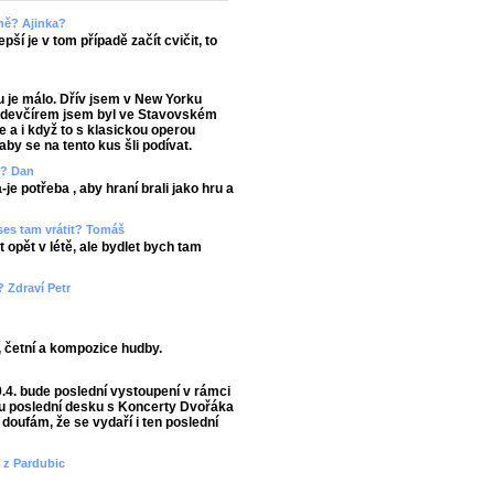
rně? Ajinka?
ší je v tom případě začít cvičit, to
u je málo. Dřív jsem v New Yorku
Předevčírem jsem byl ve Stavovském
e a i když to s klasickou operou
y se na tento kus šli podívat.
m? Dan
je potřeba , aby hraní brali jako hru a
 ses tam vrátit? Tomáš
 opět v létě, ale bydlet bych tam
? Zdraví Petr
, četní a kompozice hudby.
9.4. bude poslední vystoupení v rámci
u poslední desku s Koncerty Dvořáka
doufám, že se vydaří i ten poslední
a z Pardubic