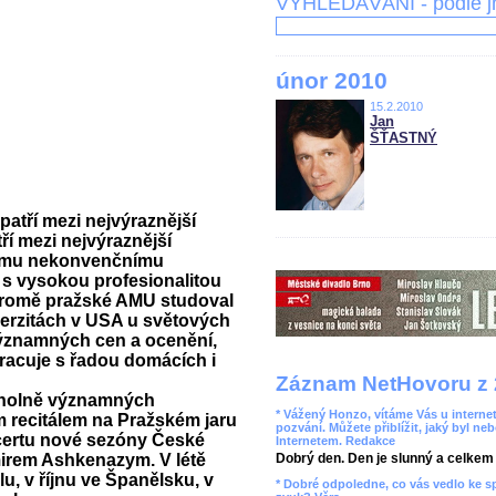
VYHLEDÁVÁNÍ - podle 
únor 2010
15.2.2010
Jan
ŠŤASTNÝ
atří mezi nejvýraznější
í mezi nejvýraznější
vému nekonvenčnímu
 s vysokou profesionalitou
Kromě pražské AMU studoval
iverzitách v USA u světových
významných cen a ocenění,
racuje s řadou domácích i
Záznam NetHovoru z 
rcholně významných
* Vážený Honzo, vítáme Vás u internet
 recitálem na Pražském jaru
pozvání. Můžete přiblížit, jaký byl ne
ncertu nové sezóny České
Internetem. Redakce
mirem Ashkenazym. V létě
Dobrý den. Den je slunný a celkem r
, v říjnu ve Španělsku, v
* Dobré odpoledne, co vás vedlo ke 