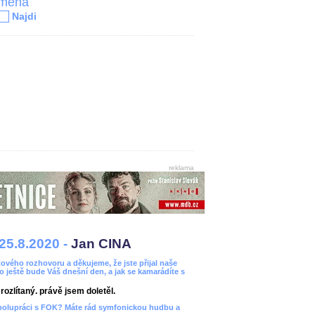
jména
Najdi
reklama
25.8.2020 -
Jan CINA
ového rozhovoru a děkujeme, že jste přijal naše
bo ještě bude Váš dnešní den, a jak se kamarádíte s
ozlítaný. právě jsem doletěl.
spolupráci s FOK? Máte rád symfonickou hudbu a