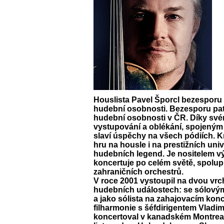
Houslista
Pavel Šporcl
bezesporu p
hudební osobnosti. Bezesporu patř
hudební osobnosti v ČR. Díky s
vystupování a oblékání, spojeným
slaví úspěchy na všech pódiích. 
hru na housle i na prestižních un
hudebních legend. Je nositelem 
koncertuje po celém světě, spolup
zahraničních orchestrů.
V roce 2001 vystoupil na dvou v
hudebních událostech: se sólovým
a jako sólista na zahajovacím ko
filharmonie s šéfdirigentem Vladi
koncertoval v kanadském Montrealu