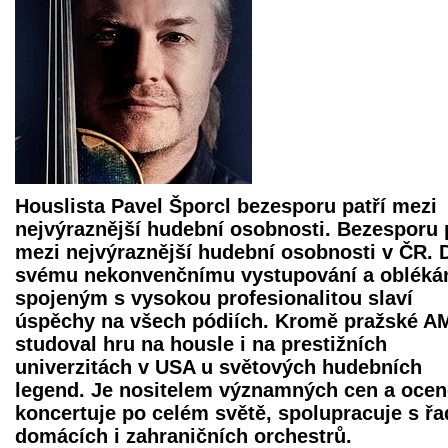
Houslista
Pavel Šporcl
bezesporu patří mezi
nejvýraznější hudební osobnosti. Bezesporu 
mezi nejvýraznější hudební osobnosti v ČR. 
svému nekonvenčnímu vystupování a oblékán
spojeným s vysokou profesionalitou slaví
úspěchy na všech pódiích. Kromě pražské A
studoval hru na housle i na prestižních
univerzitách v USA u světových hudebních
legend. Je nositelem významných cen a ocen
koncertuje po celém světě, spolupracuje s ř
domácích i zahraničních orchestrů.