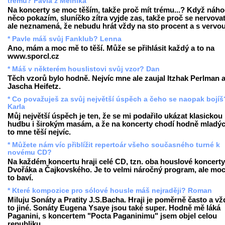
trému? Pavla z Mělníka
Na koncerty se moc těším, takže proč mít trému...? Když náh
něco pokazím, sluníčko zítra vyjde zas, takže proč se nervovat
ale neznamená, že nebudu hrát vždy na sto procent a s vervou
* Pavle máš svůj Fanklub? Lenna
Ano, mám a moc mě to těší. Může se přihlásit každý a to na
www.sporcl.cz
* Máš v některém houslistovi svůj vzor? Dan
Těch vzorů bylo hodně. Nejvíc mne ale zaujal Itzhak Perlman 
Jascha Heifetz.
* Co považuješ za svůj největší úspěch a čeho se naopak bojíš
Karla
Můj největší úspěch je ten, že se mi podařilo ukázat klasickou
hudbu i širokým masám, a že na koncerty chodí hodně mladých
to mne těší nejvíc.
* Můžete nám víc přiblížit repertoár všeho současného turné k
novému CD?
Na každém koncertu hraji celé CD, tzn. oba houslové koncerty
Dvořáka a Čajkovského. Je to velmi náročný program, ale mo
to baví.
* Které kompozice pro sólové housle máš nejraději? Roman
Miluju Sonáty a Pratity J.S.Bacha. Hraji je poměrně často a vž
to jiné. Sonáty Eugena Ysaye jsou také super. Hodně mě láká
Paganini, s koncertem "Pocta Paganinimu" jsem objel celou
republiku.