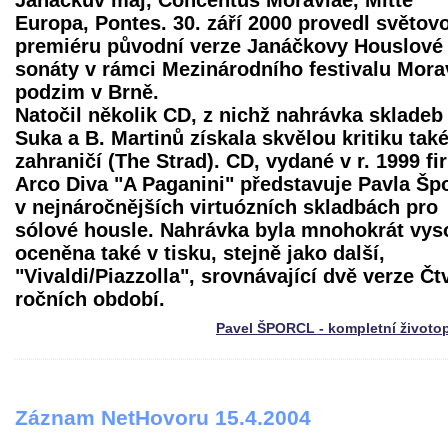
Janáčkův máj, Concentus Moraviae, Mitte
Europa, Pontes. 30. září 2000 provedl světov
premiéru původní verze Janáčkovy Houslové
sonáty v rámci Mezinárodního festivalu Mor
podzim v Brně.
Natočil několik CD, z nichž nahrávka skladeb 
Suka a B. Martinů získala skvělou kritiku také
zahraničí (The Strad). CD, vydané v r. 1999 f
Arco Diva "A Paganini" představuje Pavla Šp
v nejnáročnějších virtuózních skladbách pro
sólové housle. Nahrávka byla mnohokrát vys
oceněna také v tisku, stejně jako další,
"Vivaldi/Piazzolla", srovnávající dvě verze Čt
ročních období.
Pavel ŠPORCL - kompletní životo
Záznam NetHovoru 15.4.2004