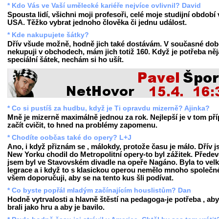
* Kdo Vás ve Vaší umělecké kariéře nejvíce ovlivnil? David
Spousta lidí, všichni moji profesoři, celé moje studijní období 
USA. Těžko vybrat jednoho člověka či jednu událost.
* Kde nakupujete šátky?
Dřív všude možně, hodně jich také dostávám. V současné dob
nekupuji v obchodech, mám jich totiž 160. Když je potřeba ně
speciální šátek, nechám si ho ušít.
* Co si pustíš za hudbu, když je Ti opravdu mizerně? Ajinka?
Mně je mizerně maximálně jednou za rok. Nejlepší je v tom př
začít cvičit, to hned na problémy zapomenu.
* Chodíte oobčas také do opery? L+J
Ano, i když přiznám se , málokdy, protože času je málo. Dřív 
New Yorku chodil do Metropolitní opery-to byl zážitek. Přede
jsem byl ve Stavovském divadle na opeře Nagáno. Byla to vel
legrace a i když to s klasickou operou nemělo mnoho společn
všem doporučuji, aby se na tento kus šli podívat.
* Co byste popřál mladým začínajícím houslistům? Dan
Hodně vytrvalosti a hlavně štěstí na pedagoga-je potřeba , aby
brali jako hru a aby je bavilo.