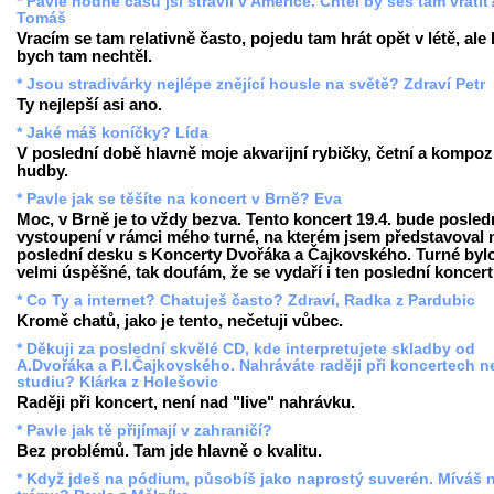
* Pavle hodně času jsi strávil v Americe. Chtěl by ses tam vrátit
Tomáš
Vracím se tam relativně často, pojedu tam hrát opět v létě, ale 
bych tam nechtěl.
* Jsou stradivárky nejlépe znějící housle na světě? Zdraví Petr
Ty nejlepší asi ano.
* Jaké máš koníčky? Lída
V poslední době hlavně moje akvarijní rybičky, četní a kompoz
hudby.
* Pavle jak se těšíte na koncert v Brně? Eva
Moc, v Brně je to vždy bezva. Tento koncert 19.4. bude posled
vystoupení v rámci mého turné, na kterém jsem představoval
poslední desku s Koncerty Dvořáka a Čajkovského. Turné byl
velmi úspěšné, tak doufám, že se vydaří i ten poslední koncert
* Co Ty a internet? Chatuješ často? Zdraví, Radka z Pardubic
Kromě chatů, jako je tento, nečetuji vůbec.
* Děkuji za poslední skvělé CD, kde interpretujete skladby od
A.Dvořáka a P.I.Čajkovského. Nahráváte raději při koncertech 
studiu? Klárka z Holešovic
Raději při koncert, není nad "live" nahrávku.
* Pavle jak tě přijímají v zahraničí?
Bez problémů. Tam jde hlavně o kvalitu.
* Když jdeš na pódium, působíš jako naprostý suverén. Míváš 