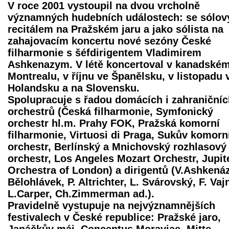
V roce 2001 vystoupil na dvou vrcholně
významných hudebních událostech: se sólo
recitálem na Pražském jaru a jako sólista na
zahajovacím koncertu nové sezóny České
filharmonie s šéfdirigentem Vladimirem
Ashkenazym. V létě koncertoval v kanadské
Montrealu, v říjnu ve Španělsku, v listopadu 
Holandsku a na Slovensku.
Spolupracuje s řadou domácích i zahraničníc
orchestrů (Česká filharmonie, Symfonický
orchestr hl.m. Prahy FOK, Pražská komorní
filharmonie, Virtuosi di Praga, Sukův komorn
orchestr, Berlínský a Mnichovský rozhlasový
orchestr, Los Angeles Mozart Orchestr, Jupit
Orchestra of London) a dirigentů (V.Ashkenáz
Bělohlávek, P. Altrichter, L. Svárovský, F. Vaj
L.Carper, Ch.Zimmerman ad.).
Pravidelně vystupuje na nejvýznamnějších
festivalech v České republice: Pražské jaro,