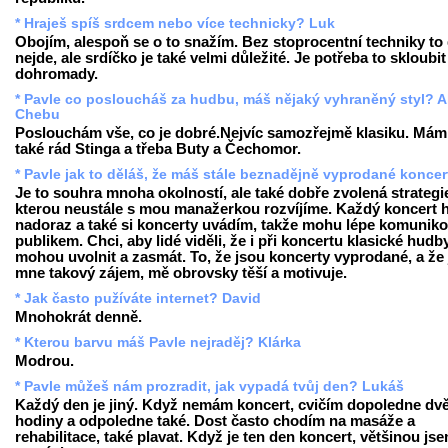
* Hraješ spíš srdcem nebo více technicky? Luk
Obojím, alespoň se o to snažím. Bez stoprocentní techniky to
nejde, ale srdíčko je také velmi důležité. Je potřeba to skloubit
dohromady.
* Pavle co posloucháš za hudbu, máš nějaký vyhraněný styl? A
Chebu
Poslouchám vše, co je dobré.Nejvíc samozřejmě klasiku. Mám
také rád Stinga a třeba Buty a Čechomor.
* Pavle jak to děláš, že máš stále beznadějně vyprodané konce
Je to souhra mnoha okolností, ale také dobře zvolená strategi
kterou neustále s mou manažerkou rozvíjíme. Každý koncert h
nadoraz a také si koncerty uvádím, takže mohu lépe komuniko
publikem. Chci, aby lidé viděli, že i při koncertu klasické hudb
mohou uvolnit a zasmát. To, že jsou koncerty vyprodané, a že 
mne takový zájem, mě obrovsky těší a motivuje.
* Jak často pužíváte internet? David
Mnohokrát denně.
* Kterou barvu máš Pavle nejraděj? Klárka
Modrou.
* Pavle můžeš nám prozradit, jak vypadá tvůj den? Lukáš
Každý den je jiný. Když nemám koncert, cvičím dopoledne dv
hodiny a odpoledne také. Dost často chodím na masáže a
rehabilitace, také plavat. Když je ten den koncert, většinou js