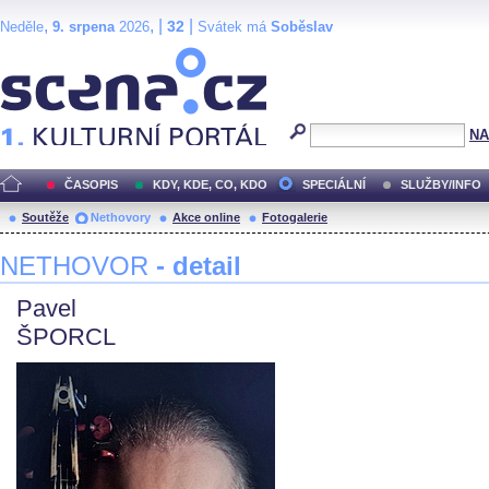
,
, |
|
32
Neděle
9. srpena
2026
Svátek má
Soběslav
Scéna.cz
NA
ČASOPIS
KDY, KDE, CO, KDO
SPECIÁLNÍ
SLUŽBY/INFO
Soutěže
Nethovory
Akce online
Fotogalerie
NETHOVOR
- detail
Pavel
ŠPORCL