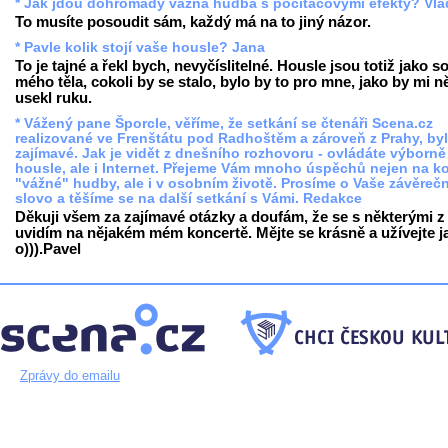
* Jak jdou dohromady vážná hudba s počítačovými efekty? Vl
To musíte posoudit sám, každý má na to jiný názor.
* Pavle kolik stojí vaše housle? Jana
To je tajné a řekl bych, nevyčíslitelné. Housle jsou totiž jako s
mého těla, cokoli by se stalo, bylo by to pro mne, jako by mi 
usekl ruku.
* Vážený pane Šporcle, věříme, že setkání se čtenáři Scena.cz
realizované ve Frenštátu pod Radhoštěm a zároveň z Prahy, by
zajímavé. Jak je vidět z dnešního rozhovoru - ovládáte výborně
housle, ale i Internet. Přejeme Vám mnoho úspěchů nejen na ko
"vážné" hudby, ale i v osobním životě. Prosíme o Vaše závěreč
slovo a těšíme se na další setkání s Vámi. Redakce
Děkuji všem za zajímavé otázky a doufám, že se s některými z
uvidím na nějakém mém koncertě. Mějte se krásně a užívejte j
o))).Pavel
Zprávy do emailu