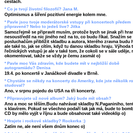
cestách.
* Co je tvojí životní filozofií? Jana M.
Optimismus a šíření pozitivní energie kolem mne.
* Pavle jsou tvoje moderátorské vstupy při koncertech předem
připravené? Nebo to jedeš live? Jitka
Samozřejmě se připravit musím, protože bych se jinak při hra
nesoustředil na nic jiného než na to, co budu říkat. Snažím se
posluchačům přiblížit skladbu a autora, kterého zravna budu h
ale také to, jak se cítím, když tu danou skladbu hraju. Výhoda 
řečnických vstupů je ale v také tom, že cokoli se v sále uděje
okomentovat, takže se vždy je čemu zasmát o)
* Pavle moc Vás zdravím, kde budete mít v nejbližší době
autogramiádu? Denisa
19.4. po koncertě v Janáčkově divadle v Brně.
* Chystáte se někdy na koncerty do Ameriky, kde jste několik r
studoval?
Ano, v srpnu pojedu do USA na tři koncerty.
* Připravujete už nové album? Jaký bude mít obsah?
Ano a moc se těším.Budu nahrávat skladby N.Paganiniho, ten
s klavírem. Pokud se všechno podaří tak jak má, bude to bomb
CD by mělo vyjít v říjnu a bude obsahovat také videoklip o)
* Hrajete i rockové skladby? Rockerka :)
Zatím ne, ale není všem dnům konec o)