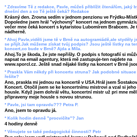
* Zdravíme Tě z redakce, Pavle, můžeš přiblížit čtenářům, jaký b
dnešní den a co Tě ještě čeká? Redakce
Krásný den. Zrovna sedím v jednom penzionu ve Frýdku-Míst
Dopoledne jsem hrál "výchovný" koncert na jednom gymnáziu
večer mne čeká koncert s kytaristou Lubomírem Brabcem. Je 
nádherně.
* Ahoj Pavle,viděli jsme tě v Brně na autogramiádě,ale styděly 
se přijít.Jak můžeme získat tvůj podpis? Jsou ještě lístky na te
koncert,co bude v Brně? Ajda a Míla.
Ahoj.To je škoda, že jste nepřišly. O podpis s fotografií si můž
napsat na email agentury, která mě zastupuje-ten najdete na
www.sporcl.cz. Ještě snad nějaké lístky na koncert v Brně jso
* Praskla Vám někdy při koncertu struna? Jak podobné situace
řešíte?
Ano, praskla mi jednou na koncertě v USA.Hrál jsem Šostakov
Koncert. Otočil jsem se ke koncertnímu mistrovi a vzal si jeho
housle. Když jsem dohrál větu, koncertní mistr už pri mne měl
připraveny moje housle s novou strunou.
* Pavle, jsi tam opravdu??? Petra P.
Ano, jsem to opravdu já.
* Kolik hodin denně "procvičíte"? Jan
4 hodiny denně
* Věnujete se také pedagogické činnosti? Petr