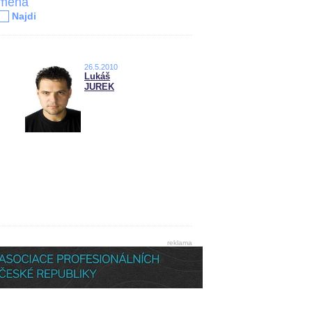
jména
Najdi
26.5.2010
Lukáš
JUREK
reklama