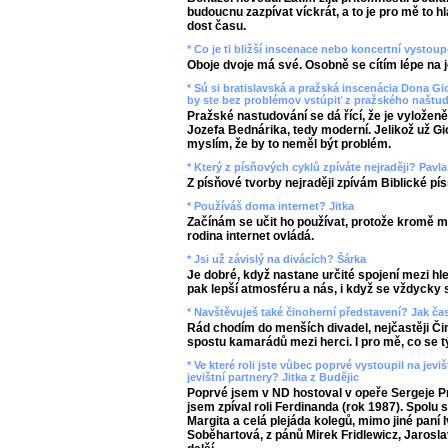
budoucnu zazpívat víckrát, a to je pro mě to h
dost času.
* Co je ti bližší inscenace nebo koncertní vysto
Oboje dvoje má své. Osobně se cítím lépe na jev
* Sú si bratislavská a pražská inscenácia Dona 
by ste bez problémov vstúpiť z pražského naštu
Pražské nastudování se dá řící, že je vyloženě
Jozefa Bednárika, tedy moderní. Jelikož už G
myslím, že by to neměl být problém.
* Který z písňových cyklů zpíváte nejraději? Pavla
Z písňové tvorby nejraději zpívám Biblické pí
* Používáš doma internet? Jitka
Začínám se učit ho používat, protože kromě m
rodina internet ovládá.
* Jsi už závislý na divácích? Šárka
Je dobré, když nastane určité spojení mezi hl
pak lepší atmosféru a nás, i když se vždycky s
* Navštěvuješ také činoherní představení? Jak č
Rád chodím do menších divadel, nejčastěji Či
spostu kamarádů mezi herci. I pro mě, co se tý
* Ve které roli jste vůbec poprvé vystoupil na je
jevištní partnery? Jitka z Budějic
Poprvé jsem v ND hostoval v opeře Sergeje Pr
jsem zpíval roli Ferdinanda (rok 1987). Spolu
Margita a celá plejáda kolegů, mimo jiné paní
Soběhartová, z pánů Mirek Fridlewicz, Jarosla