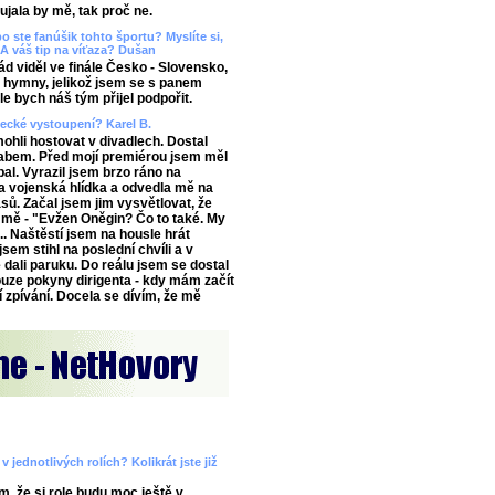
aujala by mě, tak proč ne.
o ste fanúšik tohto športu? Myslíte si,
A váš tip na víťaza? Dušan
 viděl ve finále Česko - Slovensko,
ě hymny, jelikož jsem se s panem
e bych náš tým přijel podpořit.
vecké vystoupení? Karel B.
ohli hostovat v divadlech. Dostal
abem. Před mojí premiérou jsem měl
al. Vyrazil jsem brzo ráno na
 vojenská hlídka a odvedla mě na
ů. Začal jsem jim vysvětlovat, že
 mě - "Evžen Oněgin? Čo to také. My
.. Naštěstí jsem na housle hrát
sem stihl na poslední chvíli a v
 dali paruku. Do reálu jsem se dostal
ouze pokyny dirigenta - kdy mám začít
í zpívání. Docela se dívím, že mě
 jednotlivých rolích? Kolikrát jste již
m, že si role budu moc ještě v