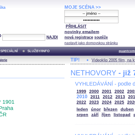
MOJE SCÉNA >>
ška
PŘIHLÁSIT
novinky emailem
NAJDI
nová registrace
soutěže
nastavit jako domovskou stránku
SPECIÁLNÍ
SLUŽBY/INFO
quantcom
TIP!
Videoklip 2005 film, na 
lerie
NETHOVORY
- již
VYHLEDÁVÁNÍ - podle d
1999
2000
2001
2002
200
2010
2011
2012
2013
20
* 1901
2022
2023
2024
2025
202
Praha
leden
únor
březen
duben
ČR
srpen
září
říjen
listopad