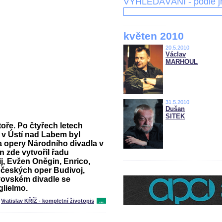
VYHLEDÁVÁNÍ - podle 
květen 2010
20.5.2010
Václav
MARHOUL
31.5.2010
Dušan
SITEK
oře. Po čtyřech letech
 v Ústí nad Labem byl
a opery Národního divadla v
 zde vytvořil řadu
j, Evžen Oněgin, Enrico,
Z českých oper Budivoj,
vovském divadle se
glielmo.
Vratislav KŘÍŽ - kompletní životopis
...