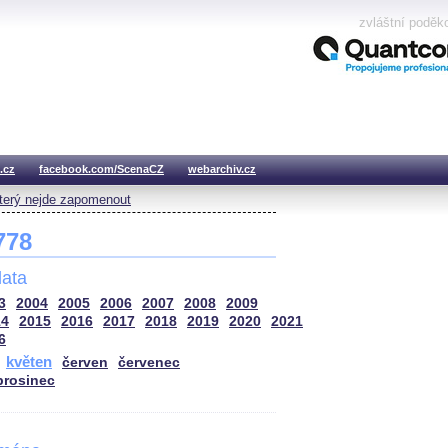
zvláštní poděk
.cz
facebook.com/ScenaCZ
webarchiv.cz
který nejde zapomenout
 778
ata
3
2004
2005
2006
2007
2008
2009
14
2015
2016
2017
2018
2019
2020
2021
6
květen
červen
červenec
prosinec