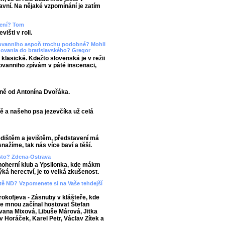
lavní. Na nějaké vzpomínání je zatím
upení? Tom
išti v roli.
Giovanniho aspoň trochu podobné? Mohli
dovania do bratislavského? Gregor
 klasické. Kdežto slovenská je v režii
iovanniho zpívám v páté inscenaci,
sně od Antonína Dvořáka.
ě a našeho psa jezevčíka už celá
edištěm a jevištěm, představení má
nažíme, tak nás více baví a těší.
asto? Zdena-Ostrava
noherní klub a Ypsilonka, kde mákm
ká herectví, je to velká zkušenost.
viště ND? Vzpomenete si na Vaše tehdejší
okofjeva - Zásnuby v klášteře, kde
 se mnou začínal hostovat Štefan
 Ivana Mixová, Libuše Márová, Jitka
v Horáček, Karel Petr, Václav Zítek a