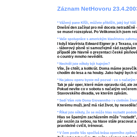
Záznam NetHovoru 23.4.200
* Vážený pane Kříži, můžete přiblížit, jaký byl V
Dnešní den začínal pro mě docela netradičně -
se musel rozezpívat. Po Velikonocích jsem rel
* Vaše spolupráce s americkým klavíristou zahrnu
I když klavírista Edward Eigner je z Texasu, c
- táborový písně si samozřejmě rád zazpívám
případě jde hlavně o prezentaci české písňové 
o country mnoho nevěděli.
* Nechtěl jste někdy být hajným?
Víte, že chtěl, a kolikrát. Doma máme jezevčík
chodím do lesa a na houby. Jako hajný bych si
* Na jakou operu byste mě pozval - co s načatým
Tak je pár oper, které mám opravdu rád, ale 
Pokud nevíte co v sobotu s načatým večerem, 
Stavovského divadla, ve kterém zpívám.
* Sedí Vám role Dona Giovanniho i v civilním živo
Kterému muži, jenž má rád život, by neseděla
* Říkal jste někdy, že se může hlas rozladit podob
Hlas se špatným zacházením může "rozladit", p
pár sezón za sebou, na hlase stále pracovat 
pravidelně cvičit, trénovat.
* V čem podle Vás spočívá krása operního zpěvu?