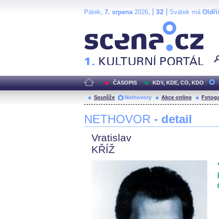
,
, |
|
32
Pátek
7. srpena
2026
Svátek má
Oldři
Scéna.cz
ČASOPIS
KDY, KDE, CO, KDO
Soutěže
Nethovory
Akce online
Fotoga
NETHOVOR
- detail
Vratislav
KŘÍŽ