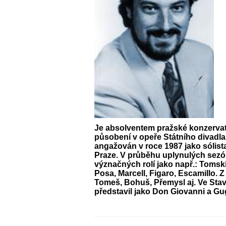
Je absolventem pražské konzervat
působení v opeře Státního divadla
angažován v roce 1987 jako sólist
Praze. V průběhu uplynulých sezón
význačných rolí jako např.: Tomski
Posa, Marcell, Figaro, Escamillo. 
Tomeš, Bohuš, Přemysl aj. Ve Sta
představil jako Don Giovanni a Gu