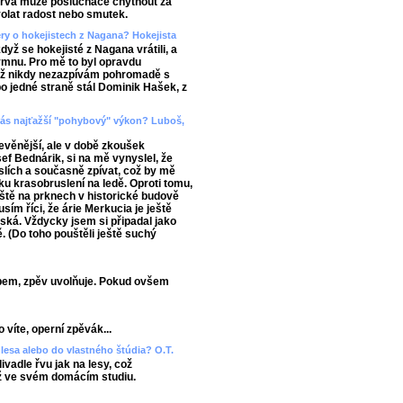
barva může posluchače chytnout za
yvolat radost nebo smutek.
ery o hokejistech z Nagana? Hokejista
když se hokejisté z Nagana vrátili, a
mnu. Pro mě to byl opravdu
již nikdy nezazpívám pohromadě s
 po jedné straně stál Dominik Hašek, z
d vás najťažší "pohybový" výkon? Luboš,
evěnější, ale v době zkoušek
ef Bednárik, si na mě vynyslel, že
slích a současně zpívat, což by mě
ku krasobruslení na ledě. Oproti tomu,
áště na prknech v historické budově
sím říci, že árie Merkucia je ještě
ňská. Vždycky jsem si připadal jako
ě. (Do toho pouštěli ještě suchý
bem, zpěv uvolňuje. Pokud ovšem
 víte, operní zpěvák...
lesa alebo do vlastného štúdia? O.T.
vadle řvu jak na lesy, což
ž ve svém domácím studiu.