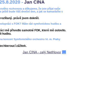
25.8.2020 -
Jan CINA
ového rozhovoru a děkujeme, že jste přijal naše
bo ještě bude Váš dnešní den, a jak se kamarádíte s
ozlítaný. právě jsem doletěl.
spolupráci s FOK? Máte rád symfonickou hudbu a
áci mě přivedlo samotné FOK, které mě oslovilo.
i hudbu.
ít na koncert Symfonického orchestru hl. m. Prahy
dechberoucí zážitek.
Jan CINA - celý NetHovor