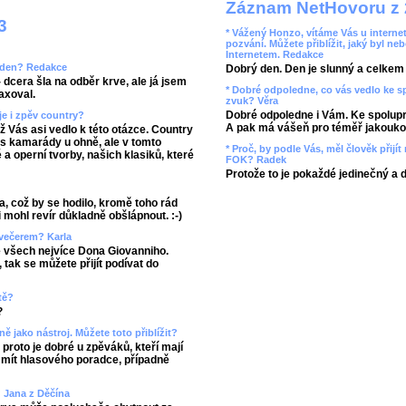
Záznam NetHovoru z 
3
* Vážený Honzo, vítáme Vás u internet
pozvání. Můžete přiblížit, jaký byl ne
Internetem. Redakce
áš den? Redakce
Dobrý den. Den je slunný a celkem r
 dcera šla na odběr krve, ale já jsem
* Dobré odpoledne, co vás vedlo ke 
axoval.
zvuk? Věra
Dobré odpoledne i Vám. Ke spolupr
je i zpěv country?
A pak má vášeň pro téměř jakoukol
ož Vás asi vedlo k této otázce. Country
 s kamarády u ohně, ale v tomto
* Proč, by podle Vás, měl člověk přij
a operní tvorby, našich klasiků, které
FOK? Radek
Protože to je pokaždé jedinečný a 
a, což by se hodilo, kromě toho rád
 mohl revír důkladně obšlápnout. :-)
 večerem? Karla
ze všech nejvíce Dona Giovanniho.
tak se můžete přijít podívat do
tě?
?
ně jako nástroj. Můžete toto přiblížit?
roto je dobré u zpěváků, kteří mají
a mít hlasového poradce, případně
 Jana z Děčína