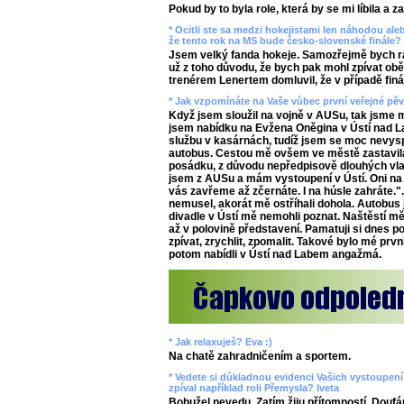
Pokud by to byla role, která by se mi líbila a z
* Ocitli ste sa medzi hokejistami len náhodou aleb
že tento rok na MS bude česko-slovenské finále? 
Jsem velký fanda hokeje. Samozřejmě bych rád
už z toho důvodu, že bych pak mohl zpívat ob
trenérem Lenertem domluvil, že v případě finál
* Jak vzpomínáte na Vaše vůbec první veřejné pě
Když jsem sloužil na vojně v AUSu, tak jsme m
jsem nabídku na Evžena Oněgina v Ústí nad L
službu v kasárnách, tudíž jsem se moc nevysp
autobus. Cestou mě ovšem ve městě zastavila
posádku, z důvodu nepředpisově dlouhých vlas
jsem z AUSu a mám vystoupení v Ústí. Oni na
vás zavřeme až zčernáte. I na húsle zahráte.".
nemusel, akorát mě ostříhali dohola. Autobus j
divadle v Ústí mě nemohli poznat. Naštěstí mě
až v polovině představení. Pamatuji si dnes p
zpívat, zrychlit, zpomalit. Takové bylo mé prvn
potom nabídli v Ústí nad Labem angažmá.
* Jak relaxuješ? Eva :)
Na chatě zahradničením a sportem.
* Vedete si důkladnou evidenci Vašich vystoupení v
zpíval například roli Přemysla? Iveta
Bohužel nevedu. Zatím žiju přítomností. Doufá