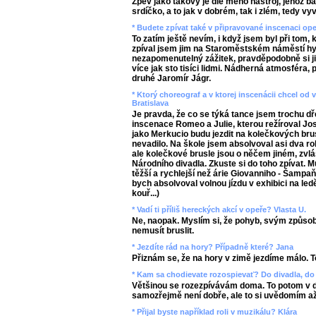
Zpěv jako takový je dle mého nástroj, jehož 
srdíčko, a to jak v dobrém, tak i zlém, tedy v
* Budete zpívat také v připravované inscenaci op
To zatím ještě nevím, i když jsem byl při tom, 
zpíval jsem jim na Staroměstském náměstí hy
nezapomenutelný zážitek, pravděpodobně si 
více jak sto tisíci lidmi. Nádherná atmosféra,
druhé Jaromír Jágr.
* Ktorý choreograf a v ktorej inscenácii chcel o
Bratislava
Je pravda, že co se týká tance jsem trochu dř
inscenace Romeo a Julie, kterou režíroval Jos
jako Merkucio budu jezdit na kolečkových bru
nevadilo. Na škole jsem absolvoval asi dva ro
ale kolečkové brusle jsou o něčem jiném, zvl
Národního divadla. Zkuste si do toho zpívat. Mu
těžší a rychlejší než árie Giovanniho - Šampa
bych absolvoval volnou jízdu v exhibici na led
kouř...)
* Vadí ti příliš hereckých akcí v opeře? Vlasta U.
Ne, naopak. Myslím si, že pohyb, svým způso
nemusít bruslit.
* Jezdíte rád na hory? Případně které? Jana
Přiznám se, že na hory v zimě jezdíme málo. To
* Kam sa chodievate rozospievať? Do divadla, do 
Většinou se rozezpívávám doma. To potom v di
samozřejmě není dobře, ale to si uvědomím a
* Přijal byste například roli v muzikálu? Klára