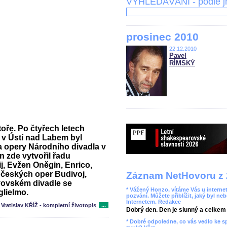
VYHLEDÁVÁNÍ - podle 
prosinec 2010
22.12.2010
Pavel
RÍMSKÝ
oře. Po čtyřech letech
 v Ústí nad Labem byl
a opery Národního divadla v
 zde vytvořil řadu
j, Evžen Oněgin, Enrico,
Z českých oper Budivoj,
Záznam NetHovoru z 
vovském divadle se
* Vážený Honzo, vítáme Vás u internet
glielmo.
pozvání. Můžete přiblížit, jaký byl ne
Internetem. Redakce
Vratislav KŘÍŽ - kompletní životopis
...
Dobrý den. Den je slunný a celkem r
* Dobré odpoledne, co vás vedlo ke 