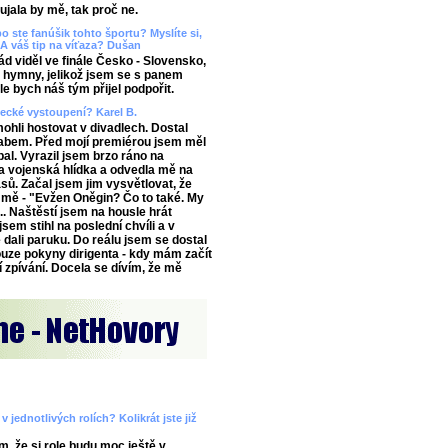
aujala by mě, tak proč ne.
o ste fanúšik tohto športu? Myslíte si,
A váš tip na víťaza? Dušan
 viděl ve finále Česko - Slovensko,
ě hymny, jelikož jsem se s panem
e bych náš tým přijel podpořit.
vecké vystoupení? Karel B.
ohli hostovat v divadlech. Dostal
abem. Před mojí premiérou jsem měl
al. Vyrazil jsem brzo ráno na
 vojenská hlídka a odvedla mě na
ů. Začal jsem jim vysvětlovat, že
 mě - "Evžen Oněgin? Čo to také. My
.. Naštěstí jsem na housle hrát
sem stihl na poslední chvíli a v
 dali paruku. Do reálu jsem se dostal
ouze pokyny dirigenta - kdy mám začít
í zpívání. Docela se dívím, že mě
 jednotlivých rolích? Kolikrát jste již
m, že si role budu moc ještě v