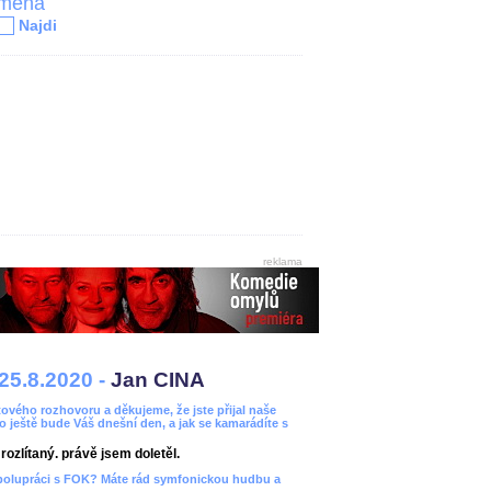
jména
Najdi
reklama
25.8.2020 -
Jan CINA
ového rozhovoru a děkujeme, že jste přijal naše
bo ještě bude Váš dnešní den, a jak se kamarádíte s
ozlítaný. právě jsem doletěl.
spolupráci s FOK? Máte rád symfonickou hudbu a