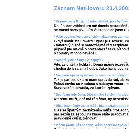
Záznam NetHovoru 23.4.200
* Vážený pane Kříži, můžete přiblížit, jaký byl V
Dnešní den začínal pro mě docela netradičně -
se musel rozezpívat. Po Velikonocích jsem rel
* Vaše spolupráce s americkým klavíristou zahrnu
I když klavírista Edward Eigner je z Texasu, c
- táborový písně si samozřejmě rád zazpívám
případě jde hlavně o prezentaci české písňové 
o country mnoho nevěděli.
* Nechtěl jste někdy být hajným?
Víte, že chtěl, a kolikrát. Doma máme jezevčík
chodím do lesa a na houby. Jako hajný bych si
* Na jakou operu byste mě pozval - co s načatým
Tak je pár oper, které mám opravdu rád, ale 
Pokud nevíte co v sobotu s načatým večerem, 
Stavovského divadla, ve kterém zpívám.
* Sedí Vám role Dona Giovanniho i v civilním živo
Kterému muži, jenž má rád život, by neseděla
* Říkal jste někdy, že se může hlas rozladit podob
Hlas se špatným zacházením může "rozladit", p
pár sezón za sebou, na hlase stále pracovat 
pravidelně cvičit, trénovat.
* V čem podle Vás spočívá krása operního zpěvu?