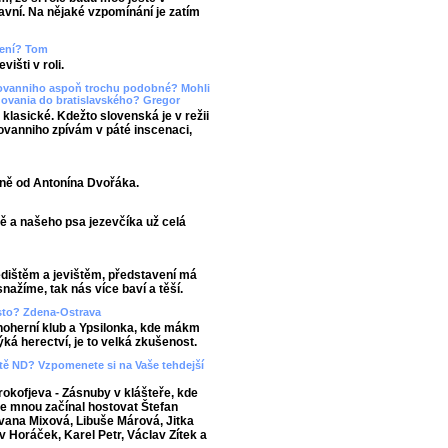
lavní. Na nějaké vzpomínání je zatím
upení? Tom
išti v roli.
Giovanniho aspoň trochu podobné? Mohli
dovania do bratislavského? Gregor
 klasické. Kdežto slovenská je v režii
iovanniho zpívám v páté inscenaci,
sně od Antonína Dvořáka.
ě a našeho psa jezevčíka už celá
edištěm a jevištěm, představení má
nažíme, tak nás více baví a těší.
asto? Zdena-Ostrava
noherní klub a Ypsilonka, kde mákm
ká herectví, je to velká zkušenost.
viště ND? Vzpomenete si na Vaše tehdejší
okofjeva - Zásnuby v klášteře, kde
 se mnou začínal hostovat Štefan
 Ivana Mixová, Libuše Márová, Jitka
v Horáček, Karel Petr, Václav Zítek a