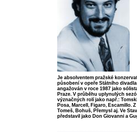
Je absolventem pražské konzervat
působení v opeře Státního divadla
angažován v roce 1987 jako sólist
Praze. V průběhu uplynulých sezón
význačných rolí jako např.: Tomski
Posa, Marcell, Figaro, Escamillo. 
Tomeš, Bohuš, Přemysl aj. Ve Sta
představil jako Don Giovanni a Gu