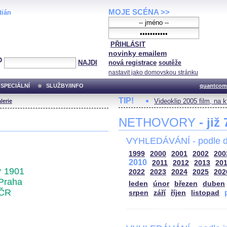
MOJE SCÉNA >>
tián
PŘIHLÁSIT
novinky emailem
NAJDI
nová registrace
soutěže
nastavit jako domovskou stránku
SPECIÁLNÍ
SLUŽBY/INFO
quantcom
TIP!
Videoklip 2005 film, na 
lerie
NETHOVORY
- již
VYHLEDÁVÁNÍ - podle d
1999
2000
2001
2002
200
2010
2011
2012
2013
20
* 1901
2022
2023
2024
2025
202
Praha
leden
únor
březen
duben
ČR
srpen
září
říjen
listopad