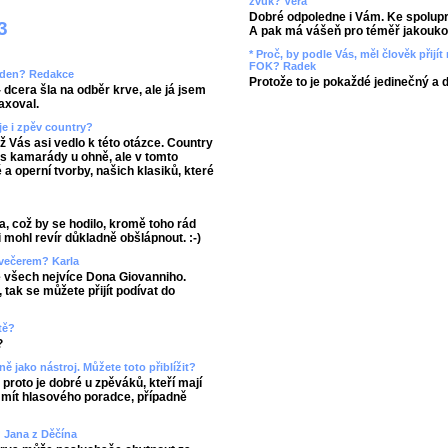
zvuk? Věra
Dobré odpoledne i Vám. Ke spolupr
3
A pak má vášeň pro téměř jakoukol
* Proč, by podle Vás, měl člověk přij
FOK? Radek
áš den? Redakce
Protože to je pokaždé jedinečný a 
 dcera šla na odběr krve, ale já jsem
axoval.
je i zpěv country?
ož Vás asi vedlo k této otázce. Country
 s kamarády u ohně, ale v tomto
a operní tvorby, našich klasiků, které
a, což by se hodilo, kromě toho rád
 mohl revír důkladně obšlápnout. :-)
 večerem? Karla
ze všech nejvíce Dona Giovanniho.
tak se můžete přijít podívat do
tě?
?
ně jako nástroj. Můžete toto přiblížit?
roto je dobré u zpěváků, kteří mají
a mít hlasového poradce, případně
 Jana z Děčína