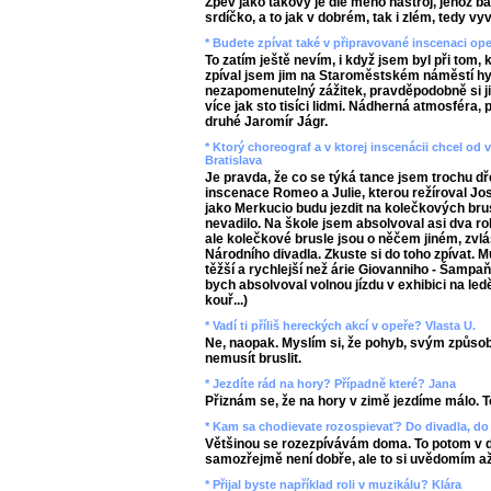
Zpěv jako takový je dle mého nástroj, jehož 
srdíčko, a to jak v dobrém, tak i zlém, tedy v
* Budete zpívat také v připravované inscenaci op
To zatím ještě nevím, i když jsem byl při tom, 
zpíval jsem jim na Staroměstském náměstí hy
nezapomenutelný zážitek, pravděpodobně si 
více jak sto tisíci lidmi. Nádherná atmosféra,
druhé Jaromír Jágr.
* Ktorý choreograf a v ktorej inscenácii chcel o
Bratislava
Je pravda, že co se týká tance jsem trochu dř
inscenace Romeo a Julie, kterou režíroval Jos
jako Merkucio budu jezdit na kolečkových bru
nevadilo. Na škole jsem absolvoval asi dva ro
ale kolečkové brusle jsou o něčem jiném, zvl
Národního divadla. Zkuste si do toho zpívat. Mu
těžší a rychlejší než árie Giovanniho - Šampa
bych absolvoval volnou jízdu v exhibici na led
kouř...)
* Vadí ti příliš hereckých akcí v opeře? Vlasta U.
Ne, naopak. Myslím si, že pohyb, svým způso
nemusít bruslit.
* Jezdíte rád na hory? Případně které? Jana
Přiznám se, že na hory v zimě jezdíme málo. To
* Kam sa chodievate rozospievať? Do divadla, do 
Většinou se rozezpívávám doma. To potom v di
samozřejmě není dobře, ale to si uvědomím a
* Přijal byste například roli v muzikálu? Klára