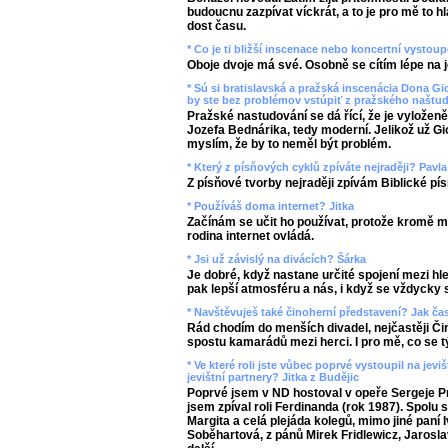
budoucnu zazpívat víckrát, a to je pro mě to h
dost času.
* Co je ti bližší inscenace nebo koncertní vysto
Oboje dvoje má své. Osobně se cítím lépe na jev
* Sú si bratislavská a pražská inscenácia Dona 
by ste bez problémov vstúpiť z pražského naštu
Pražské nastudování se dá řící, že je vyloženě
Jozefa Bednárika, tedy moderní. Jelikož už G
myslím, že by to neměl být problém.
* Který z písňových cyklů zpíváte nejraději? Pavla
Z písňové tvorby nejraději zpívám Biblické pí
* Používáš doma internet? Jitka
Začínám se učit ho používat, protože kromě m
rodina internet ovládá.
* Jsi už závislý na divácích? Šárka
Je dobré, když nastane určité spojení mezi hl
pak lepší atmosféru a nás, i když se vždycky s
* Navštěvuješ také činoherní představení? Jak č
Rád chodím do menších divadel, nejčastěji Či
spostu kamarádů mezi herci. I pro mě, co se tý
* Ve které roli jste vůbec poprvé vystoupil na je
jevištní partnery? Jitka z Budějic
Poprvé jsem v ND hostoval v opeře Sergeje Pr
jsem zpíval roli Ferdinanda (rok 1987). Spolu
Margita a celá plejáda kolegů, mimo jiné paní
Soběhartová, z pánů Mirek Fridlewicz, Jarosla