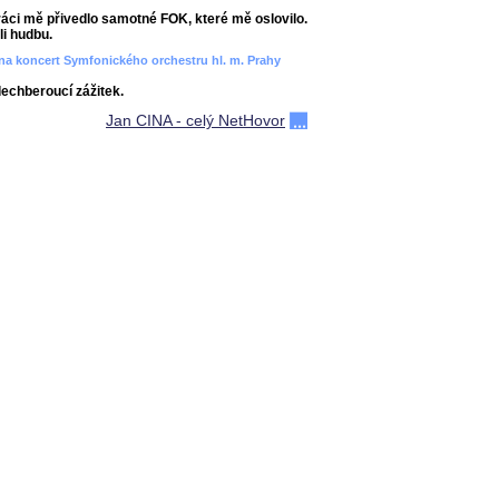
áci mě přivedlo samotné FOK, které mě oslovilo.
i hudbu.
ít na koncert Symfonického orchestru hl. m. Prahy
dechberoucí zážitek.
Jan CINA - celý NetHovor