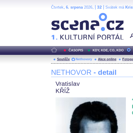
,
, |
|
32
Čtvrtek
6. srpena
2026
Svátek má
Kris
Scéna.cz
ČASOPIS
KDY, KDE, CO, KDO
Soutěže
Nethovory
Akce online
Fotoga
NETHOVOR
- detail
Vratislav
KŘÍŽ