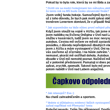
Pokud by to byla role, která by se mi líbila a z
* Ocitli ste sa medzi hokejistami len náhodou aleb
že tento rok na MS bude česko-slovenské finále? 
Jsem velký fanda hokeje. Samozřejmě bych rád
už z toho důvodu, že bych pak mohl zpívat ob
trenérem Lenertem domluvil, že v případě finál
* Jak vzpomínáte na Vaše vůbec první veřejné pě
Když jsem sloužil na vojně v AUSu, tak jsme m
jsem nabídku na Evžena Oněgina v Ústí nad L
službu v kasárnách, tudíž jsem se moc nevysp
autobus. Cestou mě ovšem ve městě zastavila
posádku, z důvodu nepředpisově dlouhých vlas
jsem z AUSu a mám vystoupení v Ústí. Oni na
vás zavřeme až zčernáte. I na húsle zahráte.".
nemusel, akorát mě ostříhali dohola. Autobus j
divadle v Ústí mě nemohli poznat. Naštěstí mě
až v polovině představení. Pamatuji si dnes p
zpívat, zrychlit, zpomalit. Takové bylo mé prvn
potom nabídli v Ústí nad Labem angažmá.
* Jak relaxuješ? Eva :)
Na chatě zahradničením a sportem.
* Vedete si důkladnou evidenci Vašich vystoupení v
zpíval například roli Přemysla? Iveta
Bohužel nevedu. Zatím žiju přítomností. Doufá