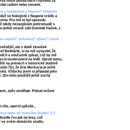
barva může posluchače chytnout za
yvolat radost nebo smutek.
ery o hokejistech z Nagana? Hokejista
když se hokejisté z Nagana vrátili, a
mnu. Pro mě to byl opravdu
již nikdy nezazpívám pohromadě s
 po jedné straně stál Dominik Hašek, z
d vás najťažší "pohybový" výkon? Luboš,
evěnější, ale v době zkoušek
ef Bednárik, si na mě vynyslel, že
slích a současně zpívat, což by mě
ku krasobruslení na ledě. Oproti tomu,
áště na prknech v historické budově
sím říci, že árie Merkucia je ještě
ňská. Vždycky jsem si připadal jako
ě. (Do toho pouštěli ještě suchý
bem, zpěv uvolňuje. Pokud ovšem
 víte, operní zpěvák...
lesa alebo do vlastného štúdia? O.T.
vadle řvu jak na lesy, což
ž ve svém domácím studiu.