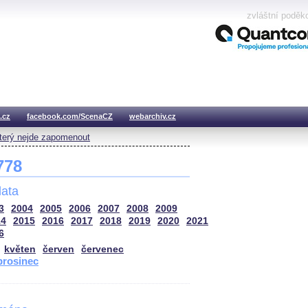
zvláštní poděk
.cz
facebook.com/ScenaCZ
webarchiv.cz
který nejde zapomenout
 778
ata
3
2004
2005
2006
2007
2008
2009
14
2015
2016
2017
2018
2019
2020
2021
6
květen
červen
červenec
prosinec