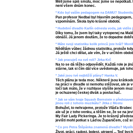
Měli jsme spíš smůlu, moc jsme se nepotkali. 
není všem dnům konec.
* Kdo byl vaším pedagogem na DAMU? Studentk
Pan profesor Nedbal byl hlavním pedagogem, a
vzpomínám. Škola bylo krásné období.
* Hudební divadlo Karlín odnesla voda, jak vidít
Díky tomu, že jsem byl taky vytopenej na Malé
obnáší. Já jenom doufám, že to dopadne dobře
* Máte svoji statistiku kolik princů jste hrál? Moni
Nědělám vůbec žádnou statistiku, protože když
Já ještě chci dělat, ale vím, že v určitém obdob
* Jak pracuješ na své roli? Jirka-Krč
Na to se dá těžko odpovědět. Každá role je jiná
stárne, tak si čím dál více uvědomuje, jak toh
* Jaké jsou tvé nejbližší plány? Hanka V.
Těch plánu je teda moc. Některé jsou krátkodob
na práci v divadle si nemohu stěžovat, ale je 
točí tak málo, že v rozhlase slyšíte jenom muz
je ochuzenej českej divák a posluchač.
* Jak se vám hraje Squash Bernstein v představení 
jinou roli z tohoto muzikálu? Jitka z Mostu
Bohužel, to nehrajeme, protože Vláďa Brabec si
ale už je z toho venku, a těším se, že se na je
My Fair Lady Pickeringa. Je to krásný předst
jevišti mohl potkat s Láďou Županičem, což si
* Co pro Petra Štěpánka znamená divadlo? Myslíte
Život, práci, radost, bolest, utrpení ... Teď