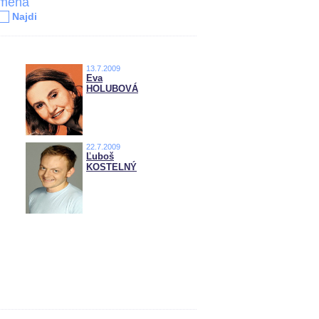
jména
Najdi
13.7.2009
Eva
HOLUBOVÁ
22.7.2009
Ľuboš
KOSTELNÝ