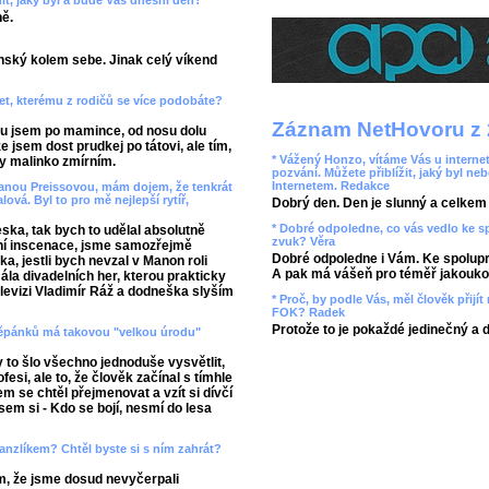
t, jaký byl a bude Váš dnešní den?
ně.
ský kolem sebe. Jinak celý víkend
et, kterému z rodičů se více podobáte?
Záznam NetHovoru z 
oru jsem po mamince, od nosu dolu
e jsem dost prudkej po tátovi, ale tím,
* Vážený Honzo, vítáme Vás u internet
y malinko zmírním.
pozvání. Můžete přiblížit, jaký byl ne
Internetem. Redakce
 Janou Preissovou, mám dojem, že tenkrát
á. Byl to pro mě nejlepší rytíř,
Dobrý den. Den je slunný a celkem r
* Dobré odpoledne, co vás vedlo ke 
eska, tak bych to udělal absolutně
zvuk? Věra
tovní inscenace, jsme samozřejmě
Dobré odpoledne i Vám. Ke spolupr
ka, jestli bych nevzal v Manon roli
A pak má vášeň pro téměř jakoukol
ála divadelních her, kterou prakticky
elevizi Vladimír Ráž a dodneška slyším
* Proč, by podle Vás, měl člověk přij
FOK? Radek
Protože to je pokaždé jedinečný a 
 Štěpánků má takovou "velkou úrodu"
y to šlo všechno jednoduše vysvětlit,
esi, ale to, že člověk začínal s tímhle
 se chtěl přejmenovat a vzít si dívčí
em si - Kdo se bojí, nesmí do lesa
anzlíkem? Chtěl byste si s ním zahrát?
m, že jsme dosud nevyčerpali