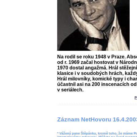
Na rodil se roku 1948 v Praze. Ab
od r. 1969 začal hostovat v Národní
1970 dostal angažmá. Hrál stěžejní
klasice i v soudobých hrách, každý
Hrál milovníky, komické typy i char
účastnil asi na 200 inscenacích od
v seriálech.
P
Záznam NetHovoru 16.4.200
* Vážený pane Štěpánku, kromě toho, že máme Pope