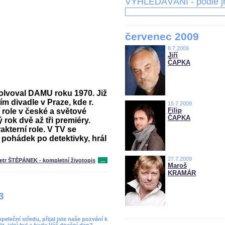
VYHLEDÁVÁNÍ - podle 
červenec 2009
8.7.2009
Jiří
ČAPKA
solvoval DAMU roku 1970. Již
m divadle v Praze, kde r.
15.7.2009
Filip
 role v české a světové
ČAPKA
 rok dvě až tři premiéry.
akterní role. V TV se
 pohádek po detektivky, hrál
27.7.2009
etr ŠTĚPÁNEK - kompletní životopis
...
Maroš
KRAMÁR
3
leční středu, přijal jste naše pozvání k