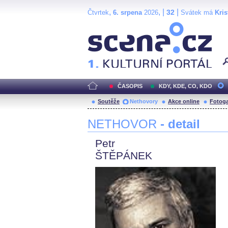
,
, |
|
32
Čtvrtek
6. srpena
2026
Svátek má
Kris
Scéna.cz
ČASOPIS
KDY, KDE, CO, KDO
Soutěže
Nethovory
Akce online
Fotoga
NETHOVOR
- detail
Petr
ŠTĚPÁNEK