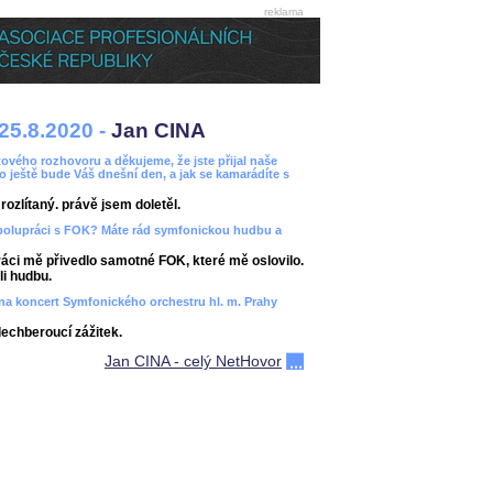
reklama
25.8.2020 -
Jan CINA
ového rozhovoru a děkujeme, že jste přijal naše
bo ještě bude Váš dnešní den, a jak se kamarádíte s
ozlítaný. právě jsem doletěl.
spolupráci s FOK? Máte rád symfonickou hudbu a
áci mě přivedlo samotné FOK, které mě oslovilo.
i hudbu.
ít na koncert Symfonického orchestru hl. m. Prahy
dechberoucí zážitek.
Jan CINA - celý NetHovor