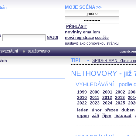
MOJE SCÉNA >>
tián
PŘIHLÁSIT
novinky emailem
NAJDI
nová registrace
soutěže
nastavit jako domovskou stránku
SPECIÁLNÍ
SLUŽBY/INFO
quantcom
TIP!
SPIDER-MAN: Zbrusu no
lerie
NETHOVORY
- již
VYHLEDÁVÁNÍ - podle d
1999
2000
2001
2002
200
2010
2011
2012
2013
201
2022
2023
2024
2025
202
leden
únor
březen
duben
srpen
září
říjen
listopad