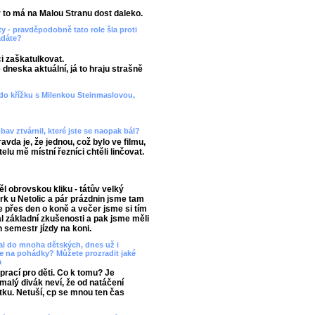
r to má na Malou Stranu dost daleko.
ty - pravděpodobně tato role šla proti
ádáte?
ci zaškatulkovat.
je dneska aktuální, já to hraju strašně
 do křížku s Milenkou Steinmaslovou,
obav ztvárnil, které jste se naopak bál?
vda je, že jednou, což bylo ve filmu,
lu mě místní řezníci chtěli linčovat.
l obrovskou kliku - tátův velký
k u Netolic a pár prázdnin jsme tam
 přes den o koně a večer jsme si tím
 základní zkušenosti a pak jsme měli
n semestr jízdy na koni.
psal do mnoha dětských, dnes už i
te na pohádky? Můžete prozradit jaké
a
prací pro děti. Co k tomu? Je
 malý divák neví, že od natáčení
 fotku. Netuší, cp se mnou ten čas