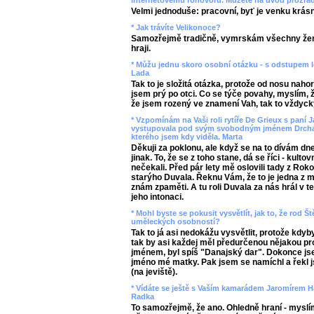
internetovému rohovoru. Můžete na úvod prozradi
Velmi jednoduše: pracovní, byť je venku krás
* Jak trávíte Velikonoce?
Samozřejmě tradičně, vymrskám všechny žen
hraji.
* Můžu jednu skoro osobní otázku - s odstupem l
Lada
Tak to je složitá otázka, protože od nosu nah
jsem prý po otci. Co se týče povahy, myslím, ž
že jsem rozený ve znamení Vah, tak to vždyck
* Vzpomínám na Vaši roli rytíře De Grieux s paní
vystupovala pod svým svobodným jménem Drchalov
kterého jsem kdy viděla. Marta
Děkuji za poklonu, ale když se na to dívám dn
jinak. To, že se z toho stane, dá se říci - kul
nečekali. Před pár lety mě oslovili tady z Roko
starýho Duvala. Řeknu Vám, že to je jedna z m
znám zpaměti. A tu roli Duvala za nás hrál v t
jeho intonaci.
* Mohl byste se pokusit vysvětlít, jak to, že rod
uměleckých osobností?
Tak to já asi nedokážu vysvětlit, protože kdyb
tak by asi každej měl předurčenou nějakou prof
jménem, byl spíš "Danajský dar". Dokonce jsem
jméno mé matky. Pak jsem se namíchl a řekl js
(na jeviště).
* Vídáte se ještě s Vaším kamarádem Jaromírem H
Radka
To samozřejmě, že ano. Ohledně hraní - myslí