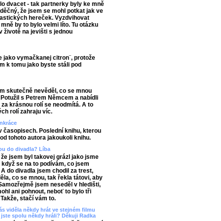
lo dvacet - tak partnerky byly ke mně
vděčný, že jsem se mohl potkat jak ve
ntastických hereček. Vyzdvihovat
mně by to bylo velmi líto. Tu otázku
v životě na jevišti s jednou
se jako vymačkanej citron¨, protože
ám k tomu jako byste stáli pod
sem skutečně nevěděl, co se mnou
 Potužil s Petrem Němcem a nabídli
t za krásnou rolí se neodmítá. A to
h rolí zahraju víc.
ankráce
 v časopisech. Poslední knihu, kterou
 od tohoto autora jakoukoli knihu.
bou do divadla? Líba
, že jsem byl takovej grázl jako jsme
, když se na to podívám, co jsem
 A do divadla jsem chodil za trest,
a, co se mnou, tak řekla tátovi, aby
 Samozřejmě jsem neseděl v hledišti,
hl ani pohnout, neboť to bylo tři
Takže, stačí vám to.
s viděla někdy hrát ve stejném filmu
jste spolu někdy hráli? Děkuji Radka