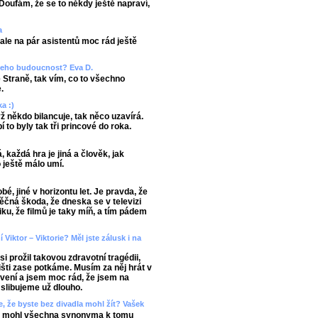
Doufám, že se to někdy ještě napraví,
a
le na pár asistentů moc rád ještě
e jeho budoucnost? Eva D.
 Straně, tak vím, co to všechno
.
ka :)
 někdo bilancuje, tak něco uzavírá.
í to byly tak tři princové do roka.
, každá hra je jiná a člověk, jak
o ještě málo umí.
é, jiné v horizontu let. Je pravda, že
věčná škoda, že dneska se v televizi
iku, že filmů je taky míň, a tím pádem
Viktor – Viktorie? Měl jste zálusk i na
 prožil takovou zdravotní tragédii,
višti zase potkáme. Musím za něj hrát v
avení a jsem moc rád, že jsem na
 slibujeme už dlouho.
, že byste bez divadla mohl žít? Vašek
 bych mohl všechna synonyma k tomu