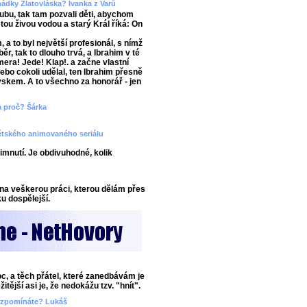
ádky Zlatovláska? Ivanka z Varů
lubu, tak tam pozvali děti, abychom
 tou živou vodou a starý Král říká: On
a to byl největší profesionál, s nímž
ěr, tak to dlouho trvá, a Ibrahim v té
era! Jede! Klap!. a začne vlastní
 nebo cokoli udělal, ten Ibrahim přesně
ryskem. A to všechno za honorář - jen
 a proč? Šárka
dětského animovaného seriálu
imnutí. Je obdivuhodné, kolik
na veškerou práci, kterou dělám přes
u dospělejší.
oc, a těch přátel, které zanedbávám je
tější asi je, že nedokážu tzv. "hnít".
i vzpomínáte? Lukáš