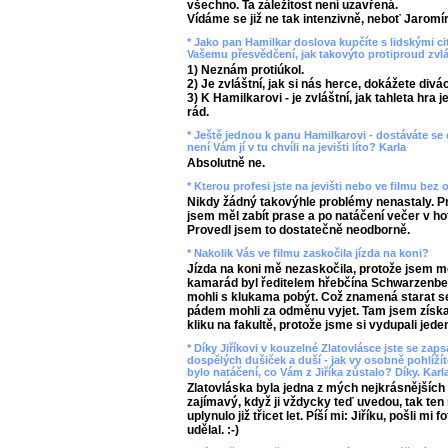
všechno. Ta záležitost není uzavřená.
Vídáme se již ne tak intenzivně, neboť Jaromí
* Jako pan Hamilkar doslova kupčíte s lidskými ci
Vašemu přesvědčení, jak takovýto protiproud zvl
1) Neznám protiúkol.
2) Je zvláštní, jak si nás herce, dokážete divá
3) K Hamilkarovi - je zvláštní, jak tahleta hra 
rád.
* Ještě jednou k panu Hamilkarovi - dostáváte se
není Vám jí v tu chvíli na jevišti líto? Karla
Absolutně ne.
* Kterou profesi jste na jevišti nebo ve filmu bez 
Nikdy žádný takovýhle problémy nenastaly. Pra
jsem měl zabít prase a po natáčení večer v hote
Provedl jsem to dostatečně neodborně.
* Nakolik Vás ve filmu zaskočila jízda na koni?
Jízda na koni mě nezaskočila, protože jsem mě
kamarád byl ředitelem hřebčína Schwarzenber
mohli s klukama pobýt. Což znamená starat se
pádem mohli za odměnu vyjet. Tam jsem získal
kliku na fakultě, protože jsme si vydupali jede
* Díky Jiříkovi v kouzelné Zlatovlásce jste se za
dospělých dušiček a duší - jak vy osobně pohlíží
bylo natáčení, co Vám z Jiříka zůstalo? Díky. Karl
Zlatovláska byla jedna z mých nejkrásnějších 
zajímavý, když ji vždycky teď uvedou, tak ten
uplynulo již třicet let. Píší mi: Jiříku, pošli mi
udělal. :-)