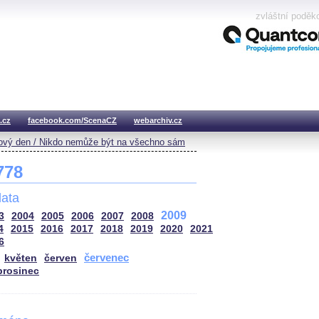
zvláštní poděk
.cz
facebook.com/ScenaCZ
webarchiv.cz
vý den / Nikdo nemůže být na všechno sám
 778
ata
2009
3
2004
2005
2006
2007
2008
4
2015
2016
2017
2018
2019
2020
2021
6
červenec
květen
červen
prosinec