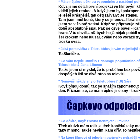
* Máte nějakou pěknou vzpomínku z natáčení poh
Když jsme dělali první projekci ve filmovým k
viděli jejich reakce. A když jsem byl pokropen
je ještě krásnější, tak děti zařvaly: Je stejnej.
Tam jsem měl koně, který se jmenoval Ibrahim, 
jsem se v životě setkal. Když se připravuje záb
době absolutbně spal. Pak se ozve povel - Kam
hraní. V tu chvíli, aniž bych ho já nějak pobídl
šel krokem nebo klusal, cválal nebo vyrazil t
trošku ovsa.
* Jaká postavička z Teletubbies je vám nejmilejší
To Sluníčko.
* Co vám nejvíc utkvělo z dabingu populárního 
Teletubbies? Jana-Liberec
To, že jsem si myslel, že to proběhne bez povš
dospělých lidí se dívá ráno na televizi.
* Nemíváš někdy sny o Teletubbies? :0) Sára
Když přijdu domů, tak se snažím zapomenout 
den. Přiznám se, že mám úplně jiné sny - trošk
* Co děláte, když zrovna nehrajete? Pavlína
Těch aktivit mám tolik, a těch koníčků taky m
taky mnoho. Takže nevím, kam dřív. To nejdůleži
* Na které filmové či televizní partnerky nejraděj