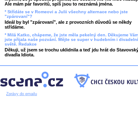
Ale mám pár favoritů, spíš jsou to neznámá jména.
* Střídáte se v Romeovi a Julii všechny alternace nebo jste
"zpárovaní"?
Ideál by byl "zpárovaní", ale z provozních důvodů se někdy
střídáme.
* Milá Katko, chápeme, že jste měla pekelný den. Děkujeme Vám
jste přijala naše pozvání. Mějte se super v hudebním i divadeln
světě. Redakce
Děkuji, už jsem se trochu uklidnila a teď jdu hrát do Stavovsk
divadla Idiota.
Zprávy do emailu