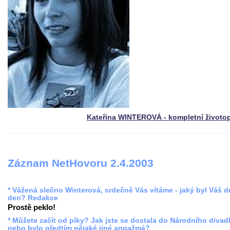
Kateřina WINTEROVÁ - kompletní životo
Záznam NetHovoru 2.4.2003
* Vážená slečno Winterová, srdečně Vás vítáme - jaký byl Váš 
den? Redakce
Prostě peklo!
* Můžete začít od píky? Jak jste se dostala do Národního divadl
nebo bylo předtím nějaké jiné angažmá?