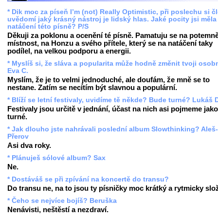
* Dik moc za píseň I’m (not) Really Optimistic, při poslechu si č
uvědomí jaký krásný nástroj je lidský hlas. Jaké pocity jsi měla 
natáčení této písně? P/S
Děkuji za poklonu a ocenění té písně. Pamatuju se na potemn
místnost, na Honzu a svého přítele, který se na natáčení taky
podílel, na velkou podporu a energii.
* Myslíš si, že sláva a popularita může hodně změnit tvoji oso
Eva C.
Myslím, že je to velmi jednoduché, ale doufám, že mně se to
nestane. Zatím se necítím být slavnou a populární.
* Blíží se letní festivaly, uvidíme tě někde? Bude turné? Lukáš 
Festivaly jsou určitě v jednání, účast na nich asi pojmeme jako
turné.
* Jak dlouho jste nahrávali poslední album Slowthinking? Aleš-
Přerov
Asi dva roky.
* Plánuješ sólové album? Sax
Ne.
* Dostáváš se při zpívání na koncertě do transu?
Do transu ne, na to jsou ty písničky moc krátký a rytmicky slož
* Čeho se nejvíce bojíš? Beruška
Nenávisti, neštěstí a nezdraví.