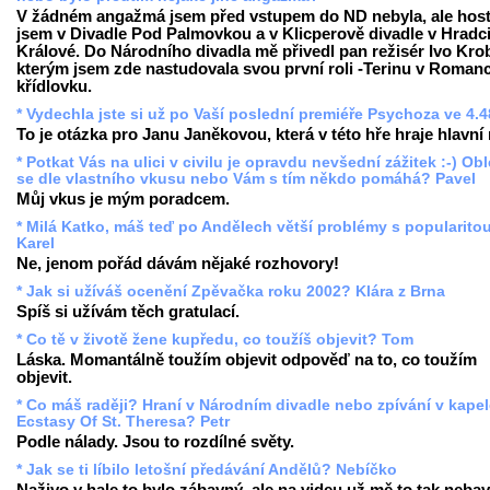
V žádném angažmá jsem před vstupem do ND nebyla, ale hos
jsem v Divadle Pod Palmovkou a v Klicperově divadle v Hradc
Králové. Do Národního divadla mě přivedl pan režisér Ivo Krob
kterým jsem zde nastudovala svou první roli -Terinu v Romanc
křídlovku.
* Vydechla jste si už po Vaší poslední premiéře Psychoza ve 4.
To je otázka pro Janu Janěkovou, která v této hře hraje hlavní r
* Potkat Vás na ulici v civilu je opravdu nevšední zážitek :-) Ob
se dle vlastního vkusu nebo Vám s tím někdo pomáhá? Pavel
Můj vkus je mým poradcem.
* Milá Katko, máš teď po Andělech větší problémy s popularito
Karel
Ne, jenom pořád dávám nějaké rozhovory!
* Jak si užíváš ocenění Zpěvačka roku 2002? Klára z Brna
Spíš si užívám těch gratulací.
* Co tě v životě žene kupředu, co toužíš objevit? Tom
Láska. Momantálně toužím objevit odpověď na to, co toužím
objevit.
* Co máš raději? Hraní v Národním divadle nebo zpívání v kape
Ecstasy Of St. Theresa? Petr
Podle nálady. Jsou to rozdílné světy.
* Jak se ti líbilo letošní předávání Andělů? Nebíčko