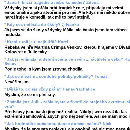
* Jsou ti bližší tragédie a nebo komedie? Zdena
Vždycky jsem si přála hrát tragické role, připadaly mi velmi
emocionální a jako stvořené pro mě. Ale když mě někdo dobře
narežíruje v komedii, tak mě to baví stejně.
* Kdy ses netěšila do školy? :) Ivanka
Já jsem se do školy vždycky těšila, ale často jsem tam vůbec
nedošla.
* Která z rolí je ti nejbližší? Karel
Rebeka ve hře Martina Crimpa Venkov, kterou hrajeme v Divad
Kolowrat a Julie taky.
* Jak jsi vnímala hudební scénu ve svém ...náctiletém věku? Ku
Svitav
Podle toho, s kým jsem zrovna chodila.
* Jak se díváš na soudobé politiky/političky? Tomáš
Nevěřím jim.
* Děláš to, co sis vždy přála? Hana-Prachatice
Myslím, že se mi plní sny.
* Zmínila jste Julii - zašla byste v životě do stejného extrému ja
ona?
Představy jsou často jiný než realita. Nikdy jsem nezažila tak
extrémní zamilování, abych pro něj zemřela. Asi se mám moc 
* Jak hodnotíš současnou dance domácí scénu? Nick
Myslím, že je spousta projektů, ale osobně mě nic moc nezauj