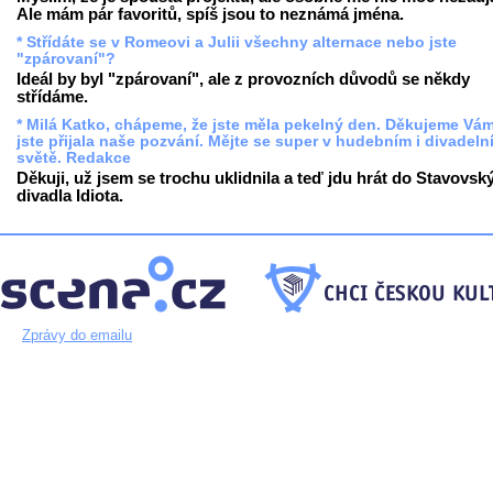
Ale mám pár favoritů, spíš jsou to neznámá jména.
* Střídáte se v Romeovi a Julii všechny alternace nebo jste
"zpárovaní"?
Ideál by byl "zpárovaní", ale z provozních důvodů se někdy
střídáme.
* Milá Katko, chápeme, že jste měla pekelný den. Děkujeme Vám
jste přijala naše pozvání. Mějte se super v hudebním i divadeln
světě. Redakce
Děkuji, už jsem se trochu uklidnila a teď jdu hrát do Stavovsk
divadla Idiota.
Zprávy do emailu