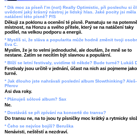
* Dik moc za píseň I’m (not) Really Optimistic, při poslechu si č
uvědomí jaký krásný nástroj je lidský hlas. Jaké pocity jsi měla 
natáčení této písně? P/S
Děkuji za poklonu a ocenění té písně. Pamatuju se na potemn
místnost, na Honzu a svého přítele, který se na natáčení taky
podílel, na velkou podporu a energii.
* Myslíš si, že sláva a popularita může hodně změnit tvoji oso
Eva C.
Myslím, že je to velmi jednoduché, ale doufám, že mně se to
nestane. Zatím se necítím být slavnou a populární.
* Blíží se letní festivaly, uvidíme tě někde? Bude turné? Lukáš 
Festivaly jsou určitě v jednání, účast na nich asi pojmeme jako
turné.
* Jak dlouho jste nahrávali poslední album Slowthinking? Aleš-
Přerov
Asi dva roky.
* Plánuješ sólové album? Sax
Ne.
* Dostáváš se při zpívání na koncertě do transu?
Do transu ne, na to jsou ty písničky moc krátký a rytmicky slož
* Čeho se nejvíce bojíš? Beruška
Nenávisti, neštěstí a nezdraví.