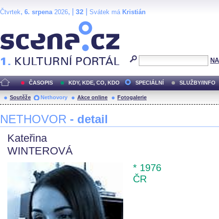
,
, |
|
32
Čtvrtek
6. srpena
2026
Svátek má
Kristián
Scéna.cz
NA
ČASOPIS
KDY, KDE, CO, KDO
SPECIÁLNÍ
SLUŽBY/INFO
Soutěže
Nethovory
Akce online
Fotogalerie
NETHOVOR
- detail
Kateřina
WINTEROVÁ
* 1976
ČR