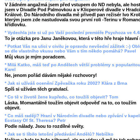
V žádném angažmá jsem před vstupem do ND nebyla, ale hos
jsem v Divadle Pod Palmovkou a v Klicperově divadle v Hradc
Králové. Do Národního divadla mě přivedl pan režisér Ivo Krob
kterým jsem zde nastudovala svou první roli -Terinu v Romanc
křídlovku.
* Vydechla jste si už po Vaší poslední premiéře Psychoza ve 4.
To je otázka pro Janu Janěkovou, která v této hře hraje hlavní r
* Potkat Vás na ulici v civilu je opravdu nevšední zážitek :-) Ob
se dle vlastního vkusu nebo Vám s tím někdo pomáhá? Pavel
Můj vkus je mým poradcem.
* Milá Katko, máš teď po Andělech větší problémy s popularito
Karel
Ne, jenom pořád dávám nějaké rozhovory!
* Jak si užíváš ocenění Zpěvačka roku 2002? Klára z Brna
Spíš si užívám těch gratulací.
* Co tě v životě žene kupředu, co toužíš objevit? Tom
Láska. Momantálně toužím objevit odpověď na to, co toužím
objevit.
* Co máš raději? Hraní v Národním divadle nebo zpívání v kape
Ecstasy Of St. Theresa? Petr
Podle nálady. Jsou to rozdílné světy.
* Jak se ti líbilo letošní předávání Andělů? Nebíčko