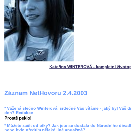
Kateřina WINTEROVÁ - kompletní životo
Záznam NetHovoru 2.4.2003
* Vážená slečno Winterová, srdečně Vás vítáme - jaký byl Váš 
den? Redakce
Prostě peklo!
* Můžete začít od píky? Jak jste se dostala do Národního divadl
nebo bylo předtím nějaké jiné angažmá?