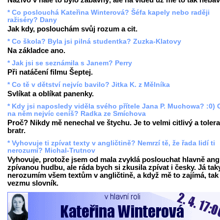
Naživo v hale to bylo zábavný, ale na videu už mě to tak nebav
* Co poslouchá Kateřina Winterová? Šéfa kapely nebo raději
ražiséry? Dany
Jak kdy, poslouchám svůj rozum a cit.
* Co škola? Byla jsi pilná studentka? Zuzka-Klatovy
Na základce ano.
* Jak jsi se seznámila s Janem? Perry
Při natáčení filmu Šeptej.
* Co tě v dětství nejvíc bavilo? Jitka K. z Mělníka
Svlíkat a oblíkat panenky.
* Kdy jsi naposledy viděla svého přítele Jana P. Muchowa? :0) 
na něm nejvíc ceníš? Radka ze Smíchova
Proč? Nikdy mě nenechal ve štychu. Je to velmi citlivý a tolera
bratr.
* Vyhovuje ti zpívat texty v angličtině? Nemrzí tě, že řada lidí ti
nerozumí? Michal-Trutnov
Vyhovuje, protože jsem od mala zvyklá poslouchat hlavně ang
zpívanou hudbu, ale ráda bych si zkusila zpívat i česky. Já tak
nerozumím všem textům v angličtině, a když mě to zajímá, tak 
vezmu slovník.