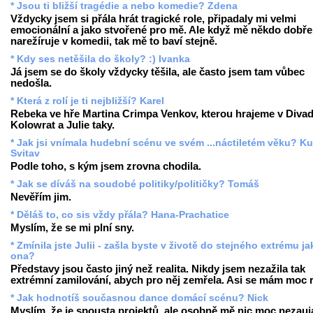
* Jsou ti bližší tragédie a nebo komedie? Zdena
Vždycky jsem si přála hrát tragické role, připadaly mi velmi
emocionální a jako stvořené pro mě. Ale když mě někdo dobře
narežíruje v komedii, tak mě to baví stejně.
* Kdy ses netěšila do školy? :) Ivanka
Já jsem se do školy vždycky těšila, ale často jsem tam vůbec
nedošla.
* Která z rolí je ti nejbližší? Karel
Rebeka ve hře Martina Crimpa Venkov, kterou hrajeme v Divad
Kolowrat a Julie taky.
* Jak jsi vnímala hudební scénu ve svém ...náctiletém věku? Ku
Svitav
Podle toho, s kým jsem zrovna chodila.
* Jak se díváš na soudobé politiky/političky? Tomáš
Nevěřím jim.
* Děláš to, co sis vždy přála? Hana-Prachatice
Myslím, že se mi plní sny.
* Zmínila jste Julii - zašla byste v životě do stejného extrému ja
ona?
Představy jsou často jiný než realita. Nikdy jsem nezažila tak
extrémní zamilování, abych pro něj zemřela. Asi se mám moc 
* Jak hodnotíš současnou dance domácí scénu? Nick
Myslím, že je spousta projektů, ale osobně mě nic moc nezauj