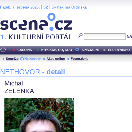
,
, |
|
32
Pátek
7. srpena
2026
Svátek má
Oldřiška
Scéna.cz
NA
ČASOPIS
KDY, KDE, CO, KDO
SPECIÁLNÍ
SLUŽBY/INFO
Soutěže
Nethovory
Akce online
Fotogalerie
NETHOVOR
- detail
Michal
ZELENKA