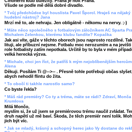
Činoherní klub důležitý. Praha je holt Praha.
Všude se podle mě dělá dobré divadlo.
* Tvůj předchůdce byl houslista Pavel Šporcl. Hraješ na nějaký
hudební nástroj? Jana
Mrzí mě to, ale nehraju. Jen obligátně - někomu na nervy. ;-)
* Máte něco společného s fotbalovým záložníkem AC Sparta Pr
Michalem Zelenkou, kterému klubu fandíte? Kopačka
Jak asi víte, gáže v těchto oborech jsou naprosto rozdílné. Ta
lituji, ale příbuzní nejsme. Fotbalu moc nerozumím a na jevišt
role fotbalisty zatím nepotkala. Určitě by to byla v mém případ
velká herecká výzva.
* Michale, chci jen říct, že patříš k mým nejoblíbenějším hercům!
Alena
Děkuji. Posílám Ti @-->-- . Přesně tohle potřebuji občas slyšet
abych nehodil flintu do žita.
* To obočí ti takhle narostlo samo?
Co byste řekla?
* Máš rád premiéry? Co ty a tréma, máte se rádi? Zdraví, Monča 
Krumlova
Milá Mončo,
myslím si, že už jsem se premiérovou trému naučil zvládat. Te
druh napětí už mě baví. Škoda, že těch premiér není tolik. Mo
jich být víc.
* Jak se mladý, krásný a schopný herec jako Vy dostane do re