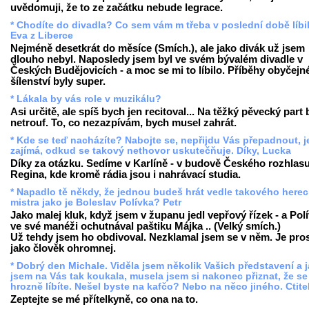
uvědomuji, že to ze začátku nebude legrace.
* Chodíte do divadla? Co sem vám m třeba v poslední době líbi
Eva z Liberce
Nejméně desetkrát do měsíce (Smích.), ale jako divák už jsem
dlouho nebyl. Naposledy jsem byl ve svém bývalém divadle v
Českých Budějovicích - a moc se mi to líbilo. Příběhy obyčejn
šílenství byly super.
* Lákala by vás role v muzikálu?
Asi určitě, ale spíš bych jen recitoval... Na těžký pěvecký part
netrouf. To, co nezazpívám, bych musel zahrát.
* Kde se teď nacházíte? Nabojte se, nepřijdu Vás přepadnout, 
zajímá, odkud se takový nethovor uskutečňuje. Díky, Lucka
Díky za otázku. Sedíme v Karlíně - v budově Českého rozhlasu
Regina, kde kromě rádia jsou i nahrávací studia.
* Napadlo tě někdy, že jednou budeš hrát vedle takového here
mistra jako je Boleslav Polívka? Petr
Jako malej kluk, když jsem v županu jedl vepřový řízek - a Pol
ve své manéži ochutnával paštiku Májka .. (Velký smích.)
Už tehdy jsem ho obdivoval. Nezklamal jsem se v něm. Je pro
jako člověk ohromnej.
* Dobrý den Michale. Viděla jsem několik Vašich představení a 
jsem na Vás tak koukala, musela jsem si nakonec přiznat, že se
hrozně líbíte. Nešel byste na kafčo? Nebo na něco jiného. Ctite
Zeptejte se mé přítelkyně, co ona na to.