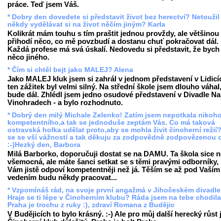
práce. Teď jsem Váš.
* Dobry den dovedete si představit život bez herectví? Netoužil 
někdy vydělávat si na život něčím jiným? Karla
Kolikrát mám touhu s tím praštit jednou provždy, ale většinou
přihodí něco, co mě povzbudí a dostanu chuť pokračovat dál.
Každá profese má svá úskalí. Nedovedu si představit, že bych 
něco jiného.
* Čím si chtěl bejt jako MALEJ? Alena
Jako MALEJ kluk jsem si zahrál v jednom představení v Lidicí
ten zážitek byl velmi silný. Na střední škole jsem dlouho váhal
bude dál. Zhlédl jsem jedno osudové představení v Divadle Na
Vinohradech - a bylo rozhodnuto.
* Dobrý den milý Michale Zelenko! Zatím jsem nepotkala nikoh
kompetentního,a tak se jednoduše zeptám Vás. Co má taková
ostravská holka udělat proto,aby se mohla živit činoherní režií
se se vší vážností a tak děkuju za zodpovědně zodpovězenou 
:-)Hezký den, Barbora
Milá Barborko, doporučuji dostat se na DAMU. Ta škola sice n
všemocná, ale máte šanci setkat se s těmi pravými odborníky, 
Vám jistě odpoví kompetentněji než já. Těším se až pod Vaším
vedením budu někdy pracovat...
* Vzpomínáš rád, na svoje první angažmá v Jihočeském divadl
Hraje se ti lépe v Činoherním klubu? Ráda jsem na tebe chodila
Praha je trochu z ruky :), zdraví Romana z Budějic
V Budějicích to bylo krásný. :-) Ale pro můj další herecký růst 