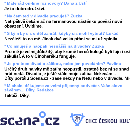
* Máte rád on-line rozhovory? Dana z Ústí
Je to dobrodružství.
* Na čem teď v divadle pracuješ? Zuzka
Netrpělivě čekám až na fermanovou nástěnku pověsí nové
obsazení. Uvidíme.
* S kým by sis chtěl zahrát, kdyby sis mohl vybrat? Lukáš
Nezáleží to na mě. Jinak dvě velká přání se mi už splnila.
* Co miluješ a naopak nesnášíš na divadle? Zuzka
Pro mě je velmi důležitý, aby kromě herců kolegů byli fajn i ost
zákulisí. A to v Činoheráku funguje.
* Je pro tebe divadlo zálibou, nebo jen povoláním? Pavlína
Určitý druh naivity mě zatím neopustil, ostatně bez ní se snad
hrát nedá. Divadlo je ještě stále moje záliba. Nekecám...
Díky portálu Scena.cz - zase někdy na Netu nebo v divadle. Mi
* Michale, děkujeme za velmi příjemný podvečer. Vaše slovo
závěrem… Díky. Redakce
Taktéž. Díky.