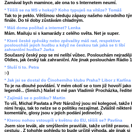
Zamával bych mamince, ale ona to s Internetem neumí.
* Těšíš se na MS v hokeji? Koho typuješ na vítěze? Tomáš
Tak to je peklo. Většinou sleduju zápasy našeho národního tý
finále. Do té doby zůstávám chladným.
* Máš doma počítač a internet? Lenka
Mám. Mailuju si s kamarády z celého světa. Net je super.
* Které české zpěváky nebo zpěvačky máš rad, respektive
posloucháš jejich hudbu a když ne českou tak jaká se ti líbí
zahraniční hudba? Jarka
Současný český pop se mi nelíbí vůbec. Poslouchám nejraději
Oldies, jak český tak zahraniční. Ale jinak poslouchám Rádio 1
* Sluší ti to. Petra
:-)
* Jak jsi se dostal do Činoherního klubu Praha? Libor z Karlína
To je na dlouhé povídání. V mém okolí se o tom již hovoří jako
legendě... (Smích.) Našel si mě pan Vladimír Procházka, ředite
* Zajímáš se o politiku? Martin
To víš, Michal Pavlata a Petr Nárožný jsou mí kolegové, takže 
nimi hraju, tak to nelze se o politiku nezajímat. Zvláště některé
komentáře, glosy jsou v jejich podání jedinečný.
* Kterou nohou vstoupíš v květnu do EU, těšíš se? Pavlína
Jsem sice levák, ale smýšlením pravičák, takže určitě pravou.
cestuju . Z tohohle pohledu to bude určitě výhoda, ale jinak si