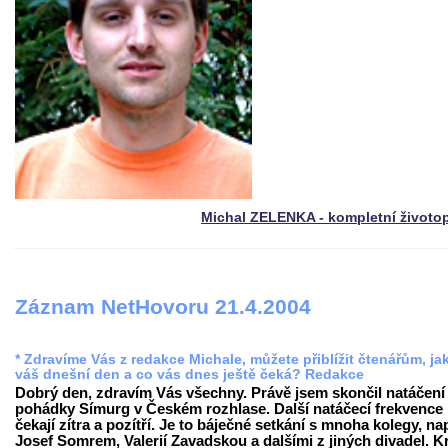
Michal ZELENKA - kompletní životo
Záznam NetHovoru 21.4.2004
* Zdravíme Vás z redakce Michale, můžete přiblížit čtenářům, ja
váš dnešní den a co vás dnes ještě čeká? Redakce
Dobrý den, zdravím Vás všechny. Právě jsem skončil natáčení
pohádky Símurg v Českém rozhlase. Další natáčecí frekvence
čekají zítra a pozítří. Je to báječné setkání s mnoha kolegy, na
Josef Somrem, Valerií Zavadskou a dalšími z jiných divadel. K