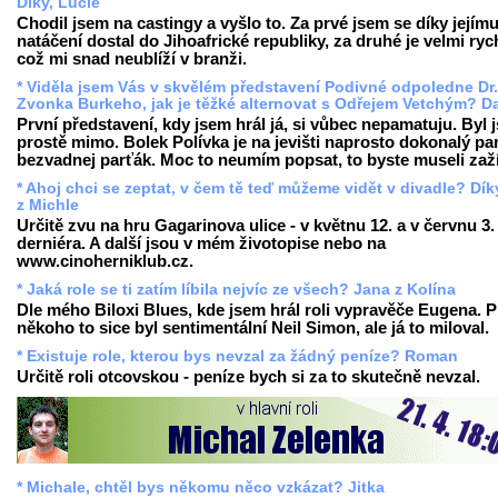
Díky, Lucie
Chodil jsem na castingy a vyšlo to. Za prvé jsem se díky jejím
natáčení dostal do Jihoafrické republiky, za druhé je velmi ryc
což mi snad neublíží v branži.
* Viděla jsem Vás v skvělém představení Podivné odpoledne Dr.
Zvonka Burkeho, jak je těžké alternovat s Odřejem Vetchým? D
První představení, kdy jsem hrál já, si vůbec nepamatuju. Byl 
prostě mimo. Bolek Polívka je na jevišti naprosto dokonalý par
bezvadnej parťák. Moc to neumím popsat, to byste museli zaží
* Ahoj chci se zeptat, v čem tě teď můžeme vidět v divadle? Dík
z Michle
Určitě zvu na hru Gagarinova ulice - v květnu 12. a v červnu 3
derniéra. A další jsou v mém životopise nebo na
www.cinoherniklub.cz.
* Jaká role se ti zatím líbila nejvíc ze všech? Jana z Kolína
Dle mého Biloxi Blues, kde jsem hrál roli vypravěče Eugena. P
někoho to sice byl sentimentální Neil Simon, ale já to miloval.
* Existuje role, kterou bys nevzal za žádný peníze? Roman
Určitě roli otcovskou - peníze bych si za to skutečně nevzal.
* Michale, chtěl bys někomu něco vzkázat? Jitka