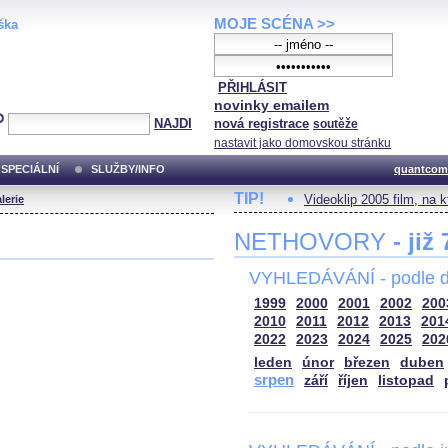
MOJE SCÉNA >>
ška
PŘIHLÁSIT
novinky emailem
NAJDI
nová registrace
soutěže
nastavit jako domovskou stránku
SPECIÁLNÍ
SLUŽBY/INFO
quantcom
TIP!
Videoklip 2005 film, na 
lerie
NETHOVORY
- již
VYHLEDÁVÁNÍ - podle d
1999
2000
2001
2002
200
2010
2011
2012
2013
201
2022
2023
2024
2025
202
leden
únor
březen
duben
srpen
září
říjen
listopad