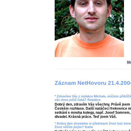
Mi
Záznam NetHovoru 21.4.200
* Zdravíme Vás z redakce Michale, můžete přiblíži
vás dnes ještě čeká? Redakce
Dobrý den, zdravím Vás všechny. Právě jsem 
Českém rozhlase. Další natáčecí frekvence mě č
setkání s mnoha kolegy, např. Josef Somrem, V
divadel. Krásná práce. Teď jsem Váš.
* Dobry den dovedete si představit život bez here
život něčím jiným? Karla