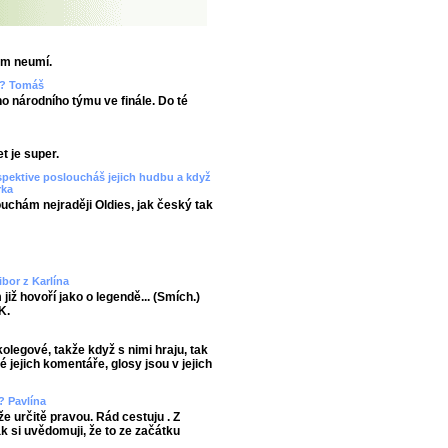
em neumí.
ze? Tomáš
ho národního týmu ve finále. Do té
t je super.
spektive posloucháš jejich hudbu a když
rka
uchám nejraději Oldies, jak český tak
ibor z Karlína
již hovoří jako o legendě... (Smích.)
K.
kolegové, takže když s nimi hraju, tak
é jejich komentáře, glosy jsou v jejich
? Pavlína
e určitě pravou. Rád cestuju . Z
ak si uvědomuji, že to ze začátku