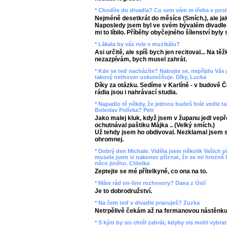
* Chodíte do divadla? Co sem vám m třeba v posle
Nejméně desetkrát do měsíce (Smích.), ale ja
Naposledy jsem byl ve svém bývalém divadle
mi to líbilo. Příběhy obyčejného šílenství byly 
* Lákala by vás role v muzikálu?
Asi určitě, ale spíš bych jen recitoval... Na t
nezazpívám, bych musel zahrát.
* Kde se teď nacházíte? Nabojte se, nepřijdu Vás
takový nethovor uskutečňuje. Díky, Lucka
Díky za otázku. Sedíme v Karlíně - v budově 
rádia jsou i nahrávací studia.
* Napadlo tě někdy, že jednou budeš hrát vedle t
Boleslav Polívka? Petr
Jako malej kluk, když jsem v županu jedl vepř
ochutnával paštiku Májka .. (Velký smích.)
Už tehdy jsem ho obdivoval. Nezklamal jsem s
ohromnej.
* Dobrý den Michale. Viděla jsem několik Vašich p
musela jsem si nakonec přiznat, že se mi hrozně 
něco jiného. Ctitelka
Zeptejte se mé přítelkyně, co ona na to.
* Máte rád on-line rozhovory? Dana z Ústí
Je to dobrodružství.
* Na čem teď v divadle pracuješ? Zuzka
Netrpělivě čekám až na fermanovou nástěnku
* S kým by sis chtěl zahrát, kdyby sis mohl vybra