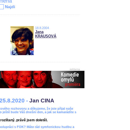
jména
Najdi
18.8.2004
Jana
KRAUSOVÁ
reklama
25.8.2020 -
Jan CINA
ového rozhovoru a děkujeme, že jste přijal naše
bo ještě bude Váš dnešní den, a jak se kamarádíte s
ozlítaný. právě jsem doletěl.
spolupráci s FOK? Máte rád symfonickou hudbu a