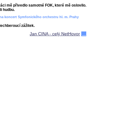
áci mě přivedlo samotné FOK, které mě oslovilo.
i hudbu.
ít na koncert Symfonického orchestru hl. m. Prahy
dechberoucí zážitek.
Jan CINA - celý NetHovor