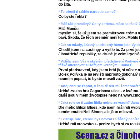
Děkuji. Posílám Ti @-->-- . Přesně tohle potřeb
do žita.
* To obočí ti takhle narostlo samo?
Co byste řekla?
* Máš rád premiéry? Co ty a tréma, máte se rádi?
Milá Mončo,
myslím si, že už jsem se premiérovou trému na
baví. Škoda, že těch premiér není tolik. Mohlo b
* Jak se mladý, krásný a schopný herec jako Vy d
Chodil jsem na castingy a vyšlo to. Za prvé js
Jihoafrické republiky, za druhé je velmi rychlá
* Viděla jsem Vás v skvělém představení Podivné 
těžké alternovat s Odřejem Vetchým? Dana Č.
První představení, kdy jsem hrál já, si vůbec
Bolek Polívka je na jevišti naprosto dokonalý 
neumím popsat, to byste museli zažít.
* Ahoj chci se zeptat, v čem tě teď můžeme vidět 
Určitě zvu na hru Gagarinova ulice - v květnu 
další jsou v mém životopise nebo na www.cino
* Jaká role se ti zatím líbila nejvíc ze všech? Jana
Dle mého Biloxi Blues, kde jsem hrál roli vyp
sentimentální Neil Simon, ale já to miloval.
* Existuje role, kterou bys nevzal za žádný pení
Určitě roli otcovskou - peníze bych si za to s