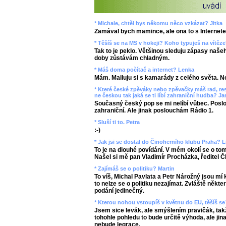
* Michale, chtěl bys někomu něco vzkázat? Jitka
Zamával bych mamince, ale ona to s Internet
* Těšíš se na MS v hokeji? Koho typuješ na vítě
Tak to je peklo. Většinou sleduju zápasy naše
doby zůstávám chladným.
* Máš doma počítač a internet? Lenka
Mám. Mailuju si s kamarády z celého světa. Ne
* Které české zpěváky nebo zpěvačky máš rad, re
ne českou tak jaká se ti líbí zahraniční hudba? Ja
Současný český pop se mi nelíbí vůbec. Poslo
zahraniční. Ale jinak poslouchám Rádio 1.
* Sluší ti to. Petra
:-)
* Jak jsi se dostal do Činoherního klubu Praha? L
To je na dlouhé povídání. V mém okolí se o tom 
Našel si mě pan Vladimír Procházka, ředitel Č
* Zajímáš se o politiku? Martin
To víš, Michal Pavlata a Petr Nárožný jsou mí 
to nelze se o politiku nezajímat. Zvláště někter
podání jedinečný.
* Kterou nohou vstoupíš v květnu do EU, těšíš se
Jsem sice levák, ale smýšlením pravičák, takž
tohohle pohledu to bude určitě výhoda, ale jin
nebude legrace.