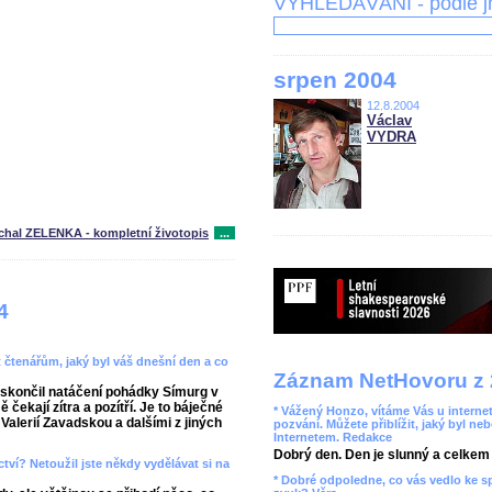
VYHLEDÁVÁNÍ - podle 
srpen 2004
12.8.2004
Václav
VYDRA
chal ZELENKA - kompletní životopis
...
4
t čtenářům, jaký byl váš dnešní den a co
Záznam NetHovoru z 
skončil natáčení pohádky Símurg v
ekají zítra a pozítří. Je to báječné
* Vážený Honzo, vítáme Vás u internet
alerií Zavadskou a dalšími z jiných
pozvání. Můžete přiblížit, jaký byl ne
Internetem. Redakce
Dobrý den. Den je slunný a celkem r
ctví? Netoužil jste někdy vydělávat si na
* Dobré odpoledne, co vás vedlo ke 