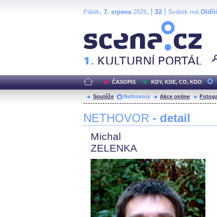
,
, |
|
32
Pátek
7. srpena
2026
Svátek má
Oldři
Scéna.cz
ČASOPIS
KDY, KDE, CO, KDO
Soutěže
Nethovory
Akce online
Fotoga
NETHOVOR
- detail
Michal
ZELENKA