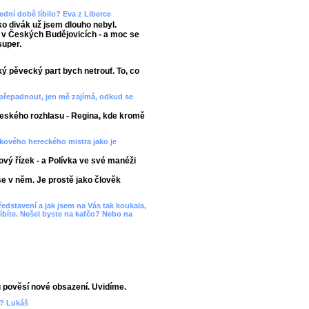
dní době líbilo? Eva z Liberce
ko divák už jsem dlouho nebyl.
 v Českých Budějovicích - a moc se
super.
ěžký pěvecký part bych netrouf. To, co
 přepadnout, jen mě zajímá, odkud se
Českého rozhlasu - Regina, kde kromě
akového hereckého mistra jako je
ový řízek - a Polívka ve své manéži
e v něm. Je prostě jako člověk
ředstavení a jak jsem na Vás tak koukala,
líbíte. Nešel byste na kafčo? Nebo na
 pověsí nové obsazení. Uvidíme.
t? Lukáš