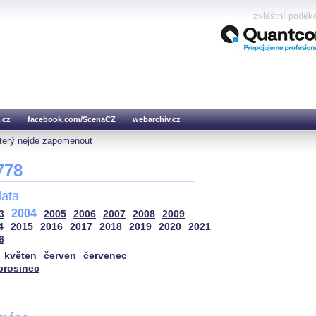
zvláštní poděk
.cz
facebook.com/ScenaCZ
webarchiv.cz
který nejde zapomenout
 778
ata
2004
3
2005
2006
2007
2008
2009
4
2015
2016
2017
2018
2019
2020
2021
6
květen
červen
červenec
prosinec