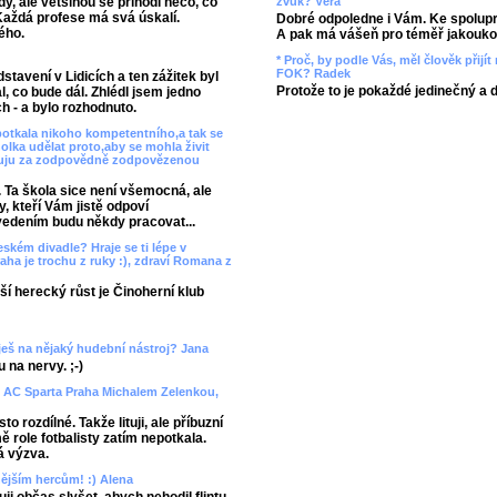
zvuk? Věra
y, ale většinou se přihodí něco, co
Každá profese má svá úskalí.
Dobré odpoledne i Vám. Ke spolupr
ého.
A pak má vášeň pro téměř jakoukol
* Proč, by podle Vás, měl člověk přij
FOK? Radek
tavení v Lidicích a ten zážitek byl
Protože to je pokaždé jedinečný a 
l, co bude dál. Zhlédl jsem jedno
 - a bylo rozhodnuto.
potkala nikoho kompetentního,a tak se
lka udělat proto,aby se mohla živit
děkuju za zodpovědně zodpovězenou
 Ta škola sice není všemocná, ale
, kteří Vám jistě odpoví
vedením budu někdy pracovat...
ském divadle? Hraje se ti lépe v
ha je trochu z ruky :), zdraví Romana z
lší herecký růst je Činoherní klub
aješ na nějaký hudební nástroj? Jana
 na nervy. ;-)
 AC Sparta Praha Michalem Zelenkou,
o rozdílné. Takže lituji, ale příbuzní
 role fotbalisty zatím nepotkala.
á výzva.
enějším hercům! :) Alena