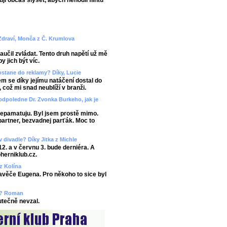
uji občas slyšet, abych nehodil flintu
 Zdraví, Monča z Č. Krumlova
učil zvládat. Tento druh napětí už mě
y jich být víc.
ostane do reklamy? Díky, Lucie
em se díky jejímu natáčení dostal do
, což mi snad neublíží v branži.
odpoledne Dr. Zvonka Burkeho, jak je
 nepamatuju. Byl jsem prostě mimo.
partner, bezvadnej parťák. Moc to
v divadle? Díky Jitka z Michle
12. a v červnu 3. bude derniéra. A
herniklub.cz.
 z Kolína
ravěče Eugena. Pro někoho to sice byl
ze? Roman
kutečně nevzal.