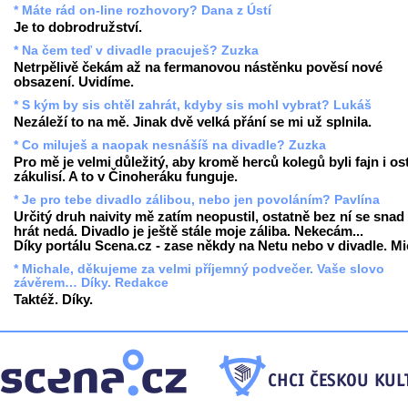
* Máte rád on-line rozhovory? Dana z Ústí
Je to dobrodružství.
* Na čem teď v divadle pracuješ? Zuzka
Netrpělivě čekám až na fermanovou nástěnku pověsí nové
obsazení. Uvidíme.
* S kým by sis chtěl zahrát, kdyby sis mohl vybrat? Lukáš
Nezáleží to na mě. Jinak dvě velká přání se mi už splnila.
* Co miluješ a naopak nesnášíš na divadle? Zuzka
Pro mě je velmi důležitý, aby kromě herců kolegů byli fajn i ost
zákulisí. A to v Činoheráku funguje.
* Je pro tebe divadlo zálibou, nebo jen povoláním? Pavlína
Určitý druh naivity mě zatím neopustil, ostatně bez ní se snad
hrát nedá. Divadlo je ještě stále moje záliba. Nekecám...
Díky portálu Scena.cz - zase někdy na Netu nebo v divadle. Mi
* Michale, děkujeme za velmi příjemný podvečer. Vaše slovo
závěrem… Díky. Redakce
Taktéž. Díky.