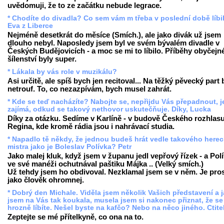
uvědomuji, že to ze začátku nebude legrace.
* Chodíte do divadla? Co sem vám m třeba v poslední době líbi
Eva z Liberce
Nejméně desetkrát do měsíce (Smích.), ale jako divák už jsem
dlouho nebyl. Naposledy jsem byl ve svém bývalém divadle v
Českých Budějovicích - a moc se mi to líbilo. Příběhy obyčejn
šílenství byly super.
* Lákala by vás role v muzikálu?
Asi určitě, ale spíš bych jen recitoval... Na těžký pěvecký part
netrouf. To, co nezazpívám, bych musel zahrát.
* Kde se teď nacházíte? Nabojte se, nepřijdu Vás přepadnout, 
zajímá, odkud se takový nethovor uskutečňuje. Díky, Lucka
Díky za otázku. Sedíme v Karlíně - v budově Českého rozhlasu
Regina, kde kromě rádia jsou i nahrávací studia.
* Napadlo tě někdy, že jednou budeš hrát vedle takového here
mistra jako je Boleslav Polívka? Petr
Jako malej kluk, když jsem v županu jedl vepřový řízek - a Pol
ve své manéži ochutnával paštiku Májka .. (Velký smích.)
Už tehdy jsem ho obdivoval. Nezklamal jsem se v něm. Je pro
jako člověk ohromnej.
* Dobrý den Michale. Viděla jsem několik Vašich představení a 
jsem na Vás tak koukala, musela jsem si nakonec přiznat, že se
hrozně líbíte. Nešel byste na kafčo? Nebo na něco jiného. Ctite
Zeptejte se mé přítelkyně, co ona na to.