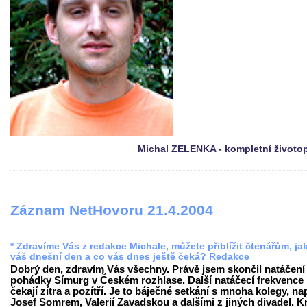
Michal ZELENKA - kompletní životo
Záznam NetHovoru 21.4.2004
* Zdravíme Vás z redakce Michale, můžete přiblížit čtenářům, ja
váš dnešní den a co vás dnes ještě čeká? Redakce
Dobrý den, zdravím Vás všechny. Právě jsem skončil natáčení
pohádky Símurg v Českém rozhlase. Další natáčecí frekvence
čekají zítra a pozítří. Je to báječné setkání s mnoha kolegy, na
Josef Somrem, Valerií Zavadskou a dalšími z jiných divadel. K