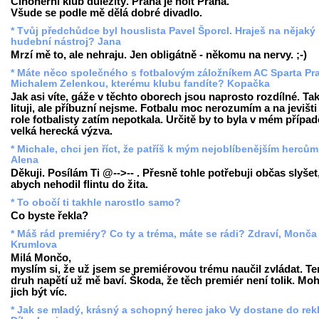
Činoherní klub důležitý. Praha je holt Praha.
Všude se podle mě dělá dobré divadlo.
* Tvůj předchůdce byl houslista Pavel Šporcl. Hraješ na nějaký
hudební nástroj? Jana
Mrzí mě to, ale nehraju. Jen obligátně - někomu na nervy. ;-)
* Máte něco společného s fotbalovým záložníkem AC Sparta Pr
Michalem Zelenkou, kterému klubu fandíte? Kopačka
Jak asi víte, gáže v těchto oborech jsou naprosto rozdílné. Ta
lituji, ale příbuzní nejsme. Fotbalu moc nerozumím a na jevišt
role fotbalisty zatím nepotkala. Určitě by to byla v mém případ
velká herecká výzva.
* Michale, chci jen říct, že patříš k mým nejoblíbenějším hercům!
Alena
Děkuji. Posílám Ti @-->-- . Přesně tohle potřebuji občas slyšet
abych nehodil flintu do žita.
* To obočí ti takhle narostlo samo?
Co byste řekla?
* Máš rád premiéry? Co ty a tréma, máte se rádi? Zdraví, Monča 
Krumlova
Milá Mončo,
myslím si, že už jsem se premiérovou trému naučil zvládat. Te
druh napětí už mě baví. Škoda, že těch premiér není tolik. Mo
jich být víc.
* Jak se mladý, krásný a schopný herec jako Vy dostane do re