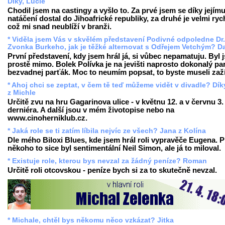
Díky, Lucie
Chodil jsem na castingy a vyšlo to. Za prvé jsem se díky jejím
natáčení dostal do Jihoafrické republiky, za druhé je velmi ryc
což mi snad neublíží v branži.
* Viděla jsem Vás v skvělém představení Podivné odpoledne Dr.
Zvonka Burkeho, jak je těžké alternovat s Odřejem Vetchým? D
První představení, kdy jsem hrál já, si vůbec nepamatuju. Byl 
prostě mimo. Bolek Polívka je na jevišti naprosto dokonalý par
bezvadnej parťák. Moc to neumím popsat, to byste museli zaží
* Ahoj chci se zeptat, v čem tě teď můžeme vidět v divadle? Dík
z Michle
Určitě zvu na hru Gagarinova ulice - v květnu 12. a v červnu 3
derniéra. A další jsou v mém životopise nebo na
www.cinoherniklub.cz.
* Jaká role se ti zatím líbila nejvíc ze všech? Jana z Kolína
Dle mého Biloxi Blues, kde jsem hrál roli vypravěče Eugena. P
někoho to sice byl sentimentální Neil Simon, ale já to miloval.
* Existuje role, kterou bys nevzal za žádný peníze? Roman
Určitě roli otcovskou - peníze bych si za to skutečně nevzal.
* Michale, chtěl bys někomu něco vzkázat? Jitka