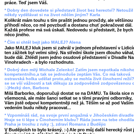
práce. Teď jsem Váš.
* Dobry den dovedete si představit život bez herectví? Netoužil 
někdy vydělávat si na život něčím jiným? Karla
Kolikrát mám touhu s tím praštit jednou provždy, ale většinou
přihodí něco, co mě povzbudí a dostanu chuť pokračovat dál.
Každá profese má svá úskalí. Nedovedu si představit, že bych 
něco jiného.
* Čím si chtěl bejt jako MALEJ? Alena
Jako MALEJ kluk jsem si zahrál v jednom představení v Lidicí
ten zážitek byl velmi silný. Na střední škole jsem dlouho váhal
bude dál. Zhlédl jsem jedno osudové představení v Divadle Na
Vinohradech - a bylo rozhodnuto.
* Dobrý den milý Michale Zelenko! Zatím jsem nepotkala nikoh
kompetentního,a tak se jednoduše zeptám Vás. Co má taková
ostravská holka udělat proto,aby se mohla živit činoherní režií
se se vší vážností a tak děkuju za zodpovědně zodpovězenou 
:-)Hezký den, Barbora
Milá Barborko, doporučuji dostat se na DAMU. Ta škola sice n
všemocná, ale máte šanci setkat se s těmi pravými odborníky, 
Vám jistě odpoví kompetentněji než já. Těším se až pod Vaším
vedením budu někdy pracovat...
* Vzpomínáš rád, na svoje první angažmá v Jihočeském divadl
Hraje se ti lépe v Činoherním klubu? Ráda jsem na tebe chodila
Praha je trochu z ruky :), zdraví Romana z Budějic
V Budějicích to bylo krásný. :-) Ale pro můj další herecký růst 