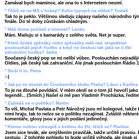
Zamával bych mamince, ale ona to s Internetem neumí.
* Těšíš se na MS v hokeji? Koho typuješ na vítěze? Tomáš
Tak to je peklo. Většinou sleduju zápasy našeho národního tý
finále. Do té doby zůstávám chladným.
* Máš doma počítač a internet? Lenka
Mám. Mailuju si s kamarády z celého světa. Net je super.
* Které české zpěváky nebo zpěvačky máš rad, respektive
posloucháš jejich hudbu a když ne českou tak jaká se ti líbí
zahraniční hudba? Jarka
Současný český pop se mi nelíbí vůbec. Poslouchám nejraději
Oldies, jak český tak zahraniční. Ale jinak poslouchám Rádio 1
* Sluší ti to. Petra
:-)
* Jak jsi se dostal do Činoherního klubu Praha? Libor z Karlína
To je na dlouhé povídání. V mém okolí se o tom již hovoří jako
legendě... (Smích.) Našel si mě pan Vladimír Procházka, ředite
* Zajímáš se o politiku? Martin
To víš, Michal Pavlata a Petr Nárožný jsou mí kolegové, takže 
nimi hraju, tak to nelze se o politiku nezajímat. Zvláště některé
komentáře, glosy jsou v jejich podání jedinečný.
* Kterou nohou vstoupíš v květnu do EU, těšíš se? Pavlína
Jsem sice levák, ale smýšlením pravičák, takže určitě pravou.
cestuju . Z tohohle pohledu to bude určitě výhoda, ale jinak si