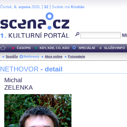
,
, |
|
32
Čtvrtek
6. srpena
2026
Svátek má
Kristián
Scéna.cz
NA
ČASOPIS
KDY, KDE, CO, KDO
SPECIÁLNÍ
SLUŽBY/INFO
Soutěže
Nethovory
Akce online
Fotogalerie
NETHOVOR
- detail
Michal
ZELENKA