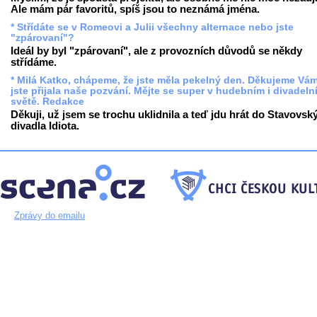
Ale mám pár favoritů, spíš jsou to neznámá jména.
* Střídáte se v Romeovi a Julii všechny alternace nebo jste
"zpárovaní"?
Ideál by byl "zpárovaní", ale z provozních důvodů se někdy
střídáme.
* Milá Katko, chápeme, že jste měla pekelný den. Děkujeme Vám
jste přijala naše pozvání. Mějte se super v hudebním i divadeln
světě. Redakce
Děkuji, už jsem se trochu uklidnila a teď jdu hrát do Stavovsk
divadla Idiota.
Zprávy do emailu