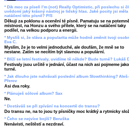
* Dik moc za píseň I’m (not) Really Optimistic, při poslechu si č
uvědomí jaký krásný nástroj je lidský hlas. Jaké pocity jsi měla 
natáčení této písně? P/S
Děkuji za poklonu a ocenění té písně. Pamatuju se na potemn
místnost, na Honzu a svého přítele, který se na natáčení taky
podílel, na velkou podporu a energii.
* Myslíš si, že sláva a popularita může hodně změnit tvoji oso
Eva C.
Myslím, že je to velmi jednoduché, ale doufám, že mně se to
nestane. Zatím se necítím být slavnou a populární.
* Blíží se letní festivaly, uvidíme tě někde? Bude turné? Lukáš 
Festivaly jsou určitě v jednání, účast na nich asi pojmeme jako
turné.
* Jak dlouho jste nahrávali poslední album Slowthinking? Aleš-
Přerov
Asi dva roky.
* Plánuješ sólové album? Sax
Ne.
* Dostáváš se při zpívání na koncertě do transu?
Do transu ne, na to jsou ty písničky moc krátký a rytmicky slož
* Čeho se nejvíce bojíš? Beruška
Nenávisti, neštěstí a nezdraví.