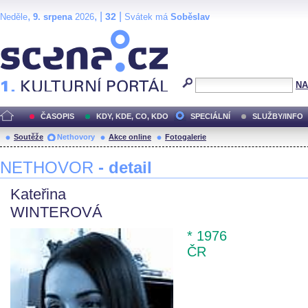
,
, |
|
32
Neděle
9. srpena
2026
Svátek má
Soběslav
Scéna.cz
NA
ČASOPIS
KDY, KDE, CO, KDO
SPECIÁLNÍ
SLUŽBY/INFO
Soutěže
Nethovory
Akce online
Fotogalerie
NETHOVOR
- detail
Kateřina
WINTEROVÁ
* 1976
ČR