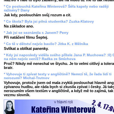
Naživo v hale to bylo zábavný, ale na videu už mě to tak nebav
* Co poslouchá Kateřina Winterová? Šéfa kapely nebo raději
ražiséry? Dany
Jak kdy, poslouchám svůj rozum a cit.
* Co škola? Byla jsi pilná studentka? Zuzka-Klatovy
Na základce ano.
* Jak jsi se seznámila s Janem? Perry
Při natáčení filmu Šeptej.
* Co tě v dětství nejvíc bavilo? Jitka K. z Mělníka
Svlíkat a oblíkat panenky.
* Kdy jsi naposledy viděla svého přítele Jana P. Muchowa? :0) 
na něm nejvíc ceníš? Radka ze Smíchova
Proč? Nikdy mě nenechal ve štychu. Je to velmi citlivý a tolera
bratr.
* Vyhovuje ti zpívat texty v angličtině? Nemrzí tě, že řada lidí ti
nerozumí? Michal-Trutnov
Vyhovuje, protože jsem od mala zvyklá poslouchat hlavně ang
zpívanou hudbu, ale ráda bych si zkusila zpívat i česky. Já tak
nerozumím všem textům v angličtině, a když mě to zajímá, tak 
vezmu slovník.