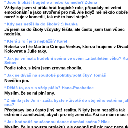
* Jsou ti bližší tragédie a nebo komedie? Zdena
Vždycky jsem si přála hrát tragické role, připadaly mi velmi
emocionální a jako stvořené pro mě. Ale když mě někdo dobře
narežíruje v komedii, tak mě to baví stejně.
* Kdy ses netěšila do školy? :) Ivanka
Já jsem se do školy vždycky těšila, ale často jsem tam vůbec
nedošla.
* Která z rolí je ti nejbližší? Karel
Rebeka ve hře Martina Crimpa Venkov, kterou hrajeme v Divad
Kolowrat a Julie taky.
* Jak jsi vnímala hudební scénu ve svém ...náctiletém věku? Ku
Svitav
Podle toho, s kým jsem zrovna chodila.
* Jak se díváš na soudobé politiky/političky? Tomáš
Nevěřím jim.
* Děláš to, co sis vždy přála? Hana-Prachatice
Myslím, že se mi plní sny.
* Zmínila jste Julii - zašla byste v životě do stejného extrému ja
ona?
Představy jsou často jiný než realita. Nikdy jsem nezažila tak
extrémní zamilování, abych pro něj zemřela. Asi se mám moc 
* Jak hodnotíš současnou dance domácí scénu? Nick
Myslím, že je spousta projektů, ale osobně mě nic moc nezauj