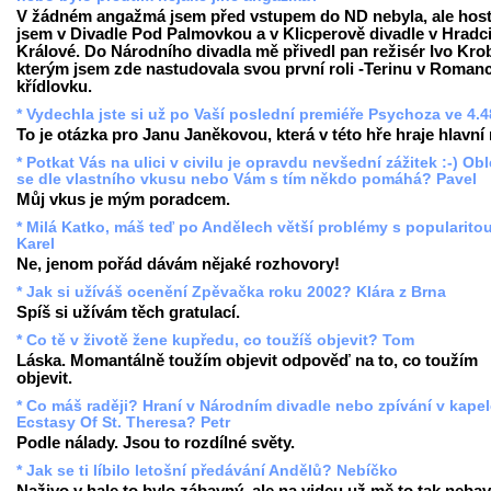
V žádném angažmá jsem před vstupem do ND nebyla, ale hos
jsem v Divadle Pod Palmovkou a v Klicperově divadle v Hradc
Králové. Do Národního divadla mě přivedl pan režisér Ivo Krob
kterým jsem zde nastudovala svou první roli -Terinu v Romanc
křídlovku.
* Vydechla jste si už po Vaší poslední premiéře Psychoza ve 4.
To je otázka pro Janu Janěkovou, která v této hře hraje hlavní r
* Potkat Vás na ulici v civilu je opravdu nevšední zážitek :-) Ob
se dle vlastního vkusu nebo Vám s tím někdo pomáhá? Pavel
Můj vkus je mým poradcem.
* Milá Katko, máš teď po Andělech větší problémy s popularito
Karel
Ne, jenom pořád dávám nějaké rozhovory!
* Jak si užíváš ocenění Zpěvačka roku 2002? Klára z Brna
Spíš si užívám těch gratulací.
* Co tě v životě žene kupředu, co toužíš objevit? Tom
Láska. Momantálně toužím objevit odpověď na to, co toužím
objevit.
* Co máš raději? Hraní v Národním divadle nebo zpívání v kape
Ecstasy Of St. Theresa? Petr
Podle nálady. Jsou to rozdílné světy.
* Jak se ti líbilo letošní předávání Andělů? Nebíčko