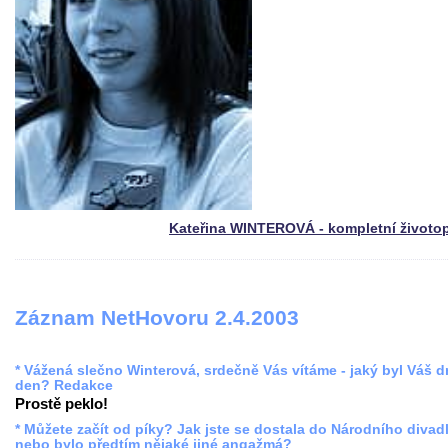
Kateřina WINTEROVÁ - kompletní životo
Záznam NetHovoru 2.4.2003
* Vážená slečno Winterová, srdečně Vás vítáme - jaký byl Váš 
den? Redakce
Prostě peklo!
* Můžete začít od píky? Jak jste se dostala do Národního divadl
nebo bylo předtím nějaké jiné angažmá?