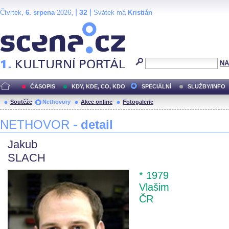
,
, |
|
32
Čtvrtek
6. srpena
2026
Svátek má
Kristián
Scéna.cz
NA
ČASOPIS
KDY, KDE, CO, KDO
SPECIÁLNÍ
SLUŽBY/INFO
Soutěže
Nethovory
Akce online
Fotogalerie
NETHOVOR
- detail
Jakub
SLACH
* 1979
Vlašim
ČR