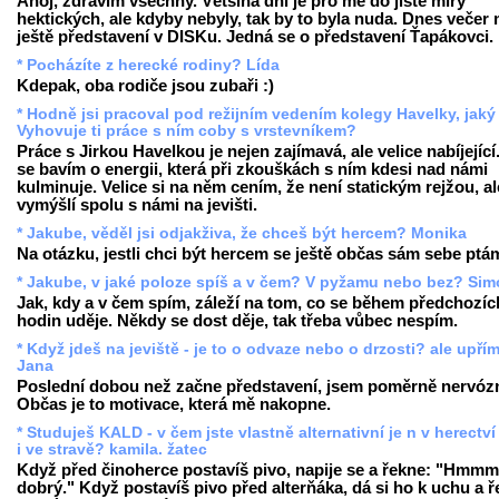
Ahoj, zdravím všechny. Většina dní je pro mě do jisté míry
hektických, ale kdyby nebyly, tak by to byla nuda. Dnes veče
ještě představení v DISKu. Jedná se o představení Ťapákovci.
* Pocházíte z herecké rodiny? Lída
Kdepak, oba rodiče jsou zubaři :)
* Hodně jsi pracoval pod režijním vedením kolegy Havelky, jaký
Vyhovuje ti práce s ním coby s vrstevníkem?
Práce s Jirkou Havelkou je nejen zajímavá, ale velice nabíjející
se bavím o energii, která při zkouškách s ním kdesi nad námi
kulminuje. Velice si na něm cením, že není statickým rejžou, al
vymýšlí spolu s námi na jevišti.
* Jakube, věděl jsi odjakživa, že chceš být hercem? Monika
Na otázku, jestli chci být hercem se ještě občas sám sebe ptám.
* Jakube, v jaké poloze spíš a v čem? V pyžamu nebo bez? Si
Jak, kdy a v čem spím, záleží na tom, co se během předchozíc
hodin uděje. Někdy se dost děje, tak třeba vůbec nespím.
* Když jdeš na jeviště - je to o odvaze nebo o drzosti? ale upřím
Jana
Poslední dobou než začne představení, jsem poměrně nervózn
Občas je to motivace, která mě nakopne.
* Studuješ KALD - v čem jste vlastně alternativní je n v herectv
i ve stravě? kamila. žatec
Když před činoherce postavíš pivo, napije se a řekne: "Hmmm
dobrý." Když postavíš pivo před alterňáka, dá si ho k uchu a ř