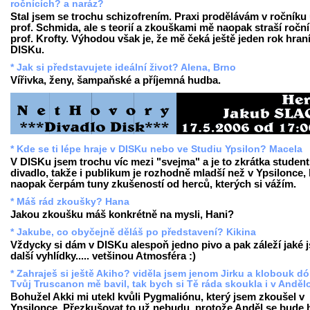
ročnících? a naráz?
Stal jsem se trochu schizofrením. Praxi prodělávám v ročníku
prof. Schmida, ale s teorií a zkouškami mě naopak straší ročn
prof. Krofty. Výhodou však je, že mě čeká ještě jeden rok hraní
DISKu.
* Jak si představujete ideální život? Alena, Brno
Vířivka, ženy, šampaňské a příjemná hudba.
* Kde se ti lépe hraje v DISKu nebo ve Studiu Ypsilon? Macela
V DISKu jsem trochu víc mezi "svejma" a je to zkrátka studen
divadlo, takže i publikum je rozhodně mladší než v Ypsilonce,
naopak čerpám tuny zkušeností od herců, kterých si vážím.
* Máš rád zkoušky? Hana
Jakou zkoušku máš konkrétně na mysli, Hani?
* Jakube, co obyčejně děláš po představení? Kikina
Vždycky si dám v DISKu alespoň jedno pivo a pak záleží jaké 
další vyhlídky..... vetšinou Atmosféra :)
* Zahraješ si ještě Akiho? viděla jsem jenom Jirku a klobouk dól
Tvůj Truscanon mě bavil, tak bych si Tě ráda skoukla i v Andělo
Bohužel Akki mi utekl kvůli Pygmaliónu, který jsem zkoušel v
Ypsilonce. Přezkušovat to už nebudu, protože Anděl se bude 