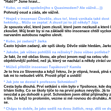
"Haló?" Jsme hraví...
* Kubo, co máš společnýho s Quasimodem? Ale vážně...;))
Pohnutý osud a záda, ale vážně.
* Hraješ v inscenaci Člověče, zkus to!, která vznikala také dost
hekticky... Můžu se zeptat: A zkusil jsi to již někdy? Jája
Je spousta věcí, které jsem zkusil, které jsem nezkusil a které
zkoušet. Můj bratr by si na základě této inscenace chtěl vyzko
narvaném autobusu naplno ulevit.
* Kubo, jsi zadaný? Jarka
Často bývám zadaný, ale spíš úkoly. Děvče stále hledám, Jark
* Jakube, jak vůbec pohlížíš na režiséry? Jsou vůbec potřeba?
Je fakt, že mě občas štvou, ale přeci jenom mají na celou věc
objektivnější pohled, než já, který se nachází a někdy ztrácí uv
* Můžeš přiblížit inscenaci Ťapákovci? Kamila
Je to hra zo Slovenska a když řeknu, že je vtipná, hravá, plná
tak mi to nebudeš věřit. Prostě přijď a uvidíš!
* Jak jste se dostal k profesoru Schmidovi?
Cesta byla dlouhá. Prví setkání s ním bylo v Ypsilonce, kde d
trhám lístky. Co se školy týče to na první pokus nevyšlo. Já to
nevzdal a po dohodě s prof. Schmidem jsem dělal přijímačky 
s tím, že když to prolomím, vezme si mě rovnou do druháku. A
se.
* Chápu to dobře, že jako sedíš na dvou židlích, resp. dlíš ve d