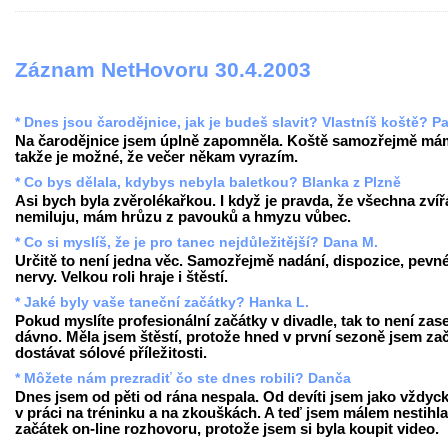
Záznam NetHovoru 30.4.2003
* Dnes jsou čarodějnice, jak je budeš slavit? Vlastníš koště? Pa
Na čarodějnice jsem úplně zapomněla. Koště samozřejmě má
takže je možné, že večer někam vyrazím.
* Co bys dělala, kdybys nebyla baletkou? Blanka z Plzně
Asi bych byla zvěrolékařkou. I když je pravda, že všechna zvíř
nemiluju, mám hrůzu z pavouků a hmyzu vůbec.
* Co si myslíš, že je pro tanec nejdůležitější? Dana M.
Určitě to není jedna věc. Samozřejmě nadání, dispozice, pevn
nervy. Velkou roli hraje i štěstí.
* Jaké byly vaše taneční začátky? Hanka L.
Pokud myslíte profesionální začátky v divadle, tak to není zase
dávno. Měla jsem štěstí, protože hned v první sezoně jsem za
dostávat sólové příležitosti.
* Môžete nám prezradiť čo ste dnes robili? Danča
Dnes jsem od pěti od rána nespala. Od devíti jsem jako vždyck
v práci na tréninku a na zkouškách. A teď jsem málem nestihla
začátek on-line rozhovoru, protože jsem si byla koupit video.