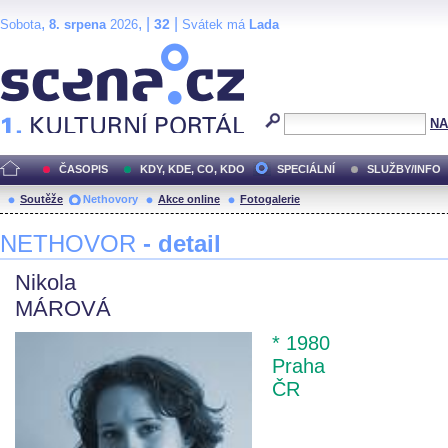
,
, |
|
32
Sobota
8. srpena
2026
Svátek má
Lada
Scéna.cz
NA
ČASOPIS
KDY, KDE, CO, KDO
SPECIÁLNÍ
SLUŽBY/INFO
Soutěže
Nethovory
Akce online
Fotogalerie
NETHOVOR
- detail
Nikola
MÁROVÁ
* 1980
Praha
ČR