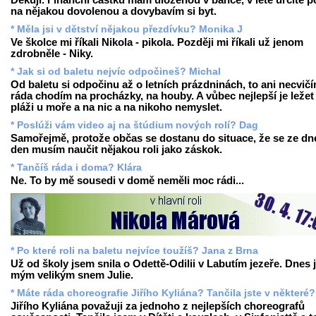
Děkuji. Finanční částku mám uloženou v bance, v létě určitě p
na nějakou dovolenou a dovybavím si byt.
* Měla jsi v dětství nějakou přezdívku? Monika J
Ve školce mi říkali Nikola - pikola. Později mi říkali už jenom
zdrobněle - Niky.
* Jak si od baletu nejvíc odpočineš? Michal
Od baletu si odpočinu až o letních prázdninách, to ani necvičí
ráda chodím na procházky, na houby. A vůbec nejlepší je ležet
pláži u moře a na nic a na nikoho nemyslet.
* Poslúži vám video aj na štúdium nových rolí? Dag
Samořejmě, protože občas se dostanu do situace, že se ze dn
den musím naučit nějakou roli jako záskok.
* Tančíš ráda i doma? Klára
Ne. To by mě sousedi v domě neměli moc rádi...
* Po které roli na baletu nejvíce toužíš? Jana z Brna
Už od školy jsem snila o Odettě-Odilii v Labutím jezeře. Dnes 
mým velikým snem Julie.
* Máte ráda choreografie Jiřího Kyliána? Tančila jste v některé?
Jiřího Kyliána považuji za jednoho z nejlepších choreografů