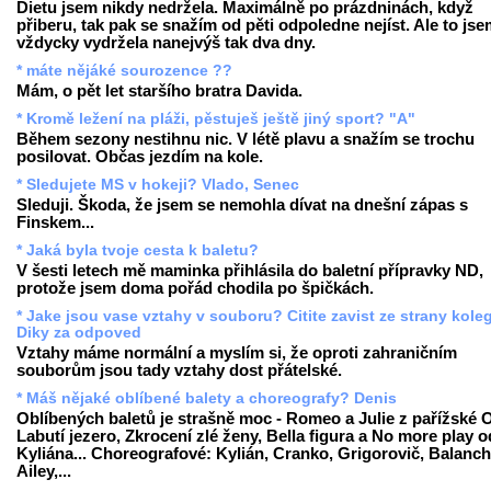
Dietu jsem nikdy nedržela. Maximálně po prázdninách, když
přiberu, tak pak se snažím od pěti odpoledne nejíst. Ale to js
vždycky vydržela nanejvýš tak dva dny.
* máte nějáké sourozence ??
Mám, o pět let staršího bratra Davida.
* Kromě ležení na pláži, pěstuješ ještě jiný sport? "A"
Během sezony nestihnu nic. V létě plavu a snažím se trochu
posilovat. Občas jezdím na kole.
* Sledujete MS v hokeji? Vlado, Senec
Sleduji. Škoda, že jsem se nemohla dívat na dnešní zápas s
Finskem...
* Jaká byla tvoje cesta k baletu?
V šesti letech mě maminka přihlásila do baletní přípravky ND,
protože jsem doma pořád chodila po špičkách.
* Jake jsou vase vztahy v souboru? Citite zavist ze strany kole
Diky za odpoved
Vztahy máme normální a myslím si, že oproti zahraničním
souborům jsou tady vztahy dost přátelské.
* Máš nějaké oblíbené balety a choreografy? Denis
Oblíbených baletů je strašně moc - Romeo a Julie z pařížské 
Labutí jezero, Zkrocení zlé ženy, Bella figura a No more play o
Kyliána... Choreografové: Kylián, Cranko, Grigorovič, Balanch
Ailey,...