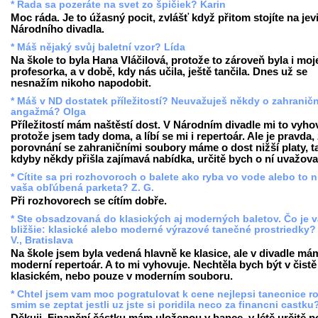
* Rada sa pozeráte na svet zo špičiek? Karin
Moc ráda. Je to úžasný pocit, zvlášť když přitom stojíte na jevi
Národního divadla.
* Máš nějaký svůj baletní vzor? Lída
Na škole to byla Hana Vláčilová, protože to zároveň byla i moj
profesorka, a v době, kdy nás učila, ještě tančila. Dnes už se
nesnažím nikoho napodobit.
* Máš v ND dostatek příležitostí? Neuvažuješ někdy o zahranič
angažmá? Olga
Příležitostí mám naštěstí dost. V Národním divadle mi to vyho
protože jsem tady doma, a líbí se mi i repertoár. Ale je pravda,
porovnání se zahraničními soubory máme o dost nižší platy, t
kdyby někdy přišla zajímavá nabídka, určitě bych o ní uvažova
* Cítite sa pri rozhovoroch o balete ako ryba vo vode alebo to n
vaša obľúbená parketa? Z. G.
Při rozhovorech se cítím dobře.
* Ste obsadzovaná do klasických aj moderných baletov. Čo je 
bližšie: klasické alebo moderné výrazové tanečné prostriedky?
V., Bratislava
Na škole jsem byla vedená hlavně ke klasice, ale v divadle má
moderní repertoár. A to mi vyhovuje. Nechtěla bych být v čistě
klasickém, nebo pouze v moderním souboru.
* Chtel jsem vam moc pogratulovat k cene nejlepsi tanecnice r
smim se zeptat jestli uz jste si poridila neco za financni castku