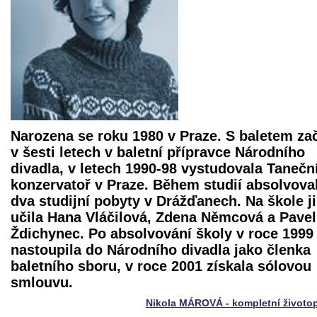
Narozena se roku 1980 v Praze. S baletem za
v šesti letech v baletní přípravce Národního
divadla, v letech 1990-98 vystudovala Tanečn
konzervatoř v Praze. Během studií absolvova
dva studijní pobyty v Drážďanech. Na škole ji
učila Hana Vláčilová, Zdena Němcová a Pavel
Ždichynec. Po absolvování školy v roce 1999
nastoupila do Národního divadla jako členka
baletního sboru, v roce 2001 získala sólovou
smlouvu.
Nikola MÁROVÁ - kompletní životo