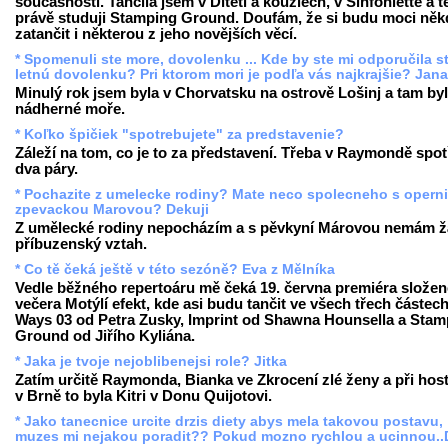
současnosti. Tančila jsem v Dítěti a kouzlech, v Sinfoniettě a 
právě studuji Stamping Ground. Doufám, že si budu moci něk
zatančit i některou z jeho novějších věcí.
* Spomenuli ste more, dovolenku ... Kde by ste mi odporučila st
letnú dovolenku? Pri ktorom mori je podľa vás najkrajšie? Jan
Minulý rok jsem byla v Chorvatsku na ostrově Lošinj a tam by
nádherné moře.
* Koľko špičiek "spotrebujete" za predstavenie?
Záleží na tom, co je to za představení. Třeba v Raymondě spot
dva páry.
* Pochazite z umelecke rodiny? Mate neco spolecneho s operni
zpevackou Marovou? Dekuji
Z umělecké rodiny nepocházím a s pěvkyní Márovou nemám 
příbuzenský vztah.
* Co tě čeká ještě v této sezóně? Eva z Mělníka
Vedle běžného repertoáru mě čeká 19. června premiéra slože
večera Motýlí efekt, kde asi budu tančit ve všech třech částech
Ways 03 od Petra Zusky, Imprint od Shawna Hounsella a Stam
Ground od Jiřího Kyliána.
* Jaka je tvoje nejoblibenejsi role? Jitka
Zatím určitě Raymonda, Bianka ve Zkrocení zlé ženy a při hos
v Brně to byla Kitri v Donu Quijotovi.
* Jako tanecnice urcite drzis diety abys mela takovou postavu,
muzes mi nejakou poradit?? Pokud mozno rychlou a ucinnou..