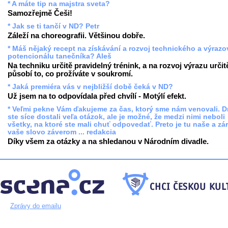
* A máte tip na majstra sveta?
Samozřejmě Češi!
* Jak se ti tančí v ND? Petr
Záleží na choreografii. Většinou dobře.
* Máš nějaký recept na získávání a rozvoj technického a výraz
potencionálu tanečníka? Aleš
Na techniku určitě pravidelný trénink, a na rozvoj výrazu určit
působí to, co prožíváte v soukromí.
* Jaká premiéra vás v nejbližší době čeká v ND?
Už jsem na to odpovídala před chvílí - Motýlí efekt.
* Veľmi pekne Vám ďakujeme za čas, ktorý sme nám venovali. 
ste síce dostali veľa otázok, ale je možné, že medzi nimi neboli
všetky, na ktoré ste mali chuť odpovedať. Preto je tu naše a zá
vaše slovo záverom ... redakcia
Díky všem za otázky a na shledanou v Národním divadle.
Zprávy do emailu