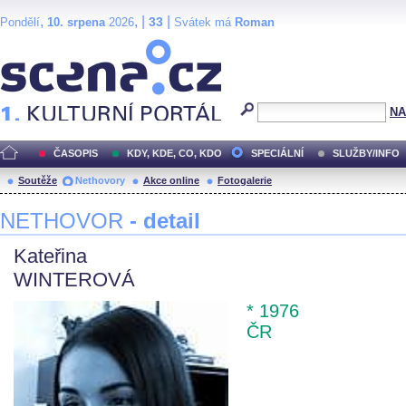
,
, |
|
33
Pondělí
10. srpena
2026
Svátek má
Roman
Scéna.cz
NA
ČASOPIS
KDY, KDE, CO, KDO
SPECIÁLNÍ
SLUŽBY/INFO
Soutěže
Nethovory
Akce online
Fotogalerie
NETHOVOR
- detail
Kateřina
WINTEROVÁ
* 1976
ČR