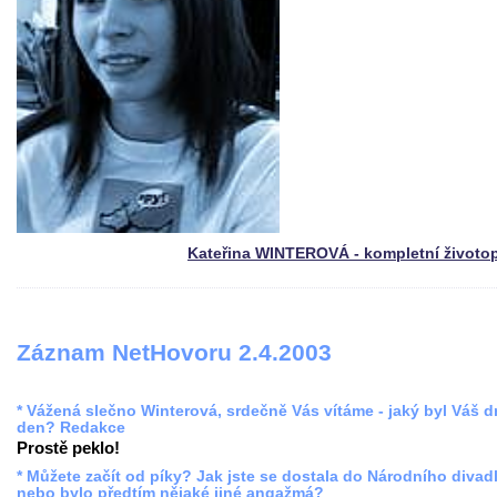
Kateřina WINTEROVÁ - kompletní životo
Záznam NetHovoru 2.4.2003
* Vážená slečno Winterová, srdečně Vás vítáme - jaký byl Váš 
den? Redakce
Prostě peklo!
* Můžete začít od píky? Jak jste se dostala do Národního divadl
nebo bylo předtím nějaké jiné angažmá?