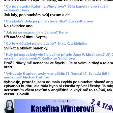
Naživo v hale to bylo zábavný, ale na videu už mě to tak nebav
* Co poslouchá Kateřina Winterová? Šéfa kapely nebo raději
ražiséry? Dany
Jak kdy, poslouchám svůj rozum a cit.
* Co škola? Byla jsi pilná studentka? Zuzka-Klatovy
Na základce ano.
* Jak jsi se seznámila s Janem? Perry
Při natáčení filmu Šeptej.
* Co tě v dětství nejvíc bavilo? Jitka K. z Mělníka
Svlíkat a oblíkat panenky.
* Kdy jsi naposledy viděla svého přítele Jana P. Muchowa? :0) 
na něm nejvíc ceníš? Radka ze Smíchova
Proč? Nikdy mě nenechal ve štychu. Je to velmi citlivý a tolera
bratr.
* Vyhovuje ti zpívat texty v angličtině? Nemrzí tě, že řada lidí ti
nerozumí? Michal-Trutnov
Vyhovuje, protože jsem od mala zvyklá poslouchat hlavně ang
zpívanou hudbu, ale ráda bych si zkusila zpívat i česky. Já tak
nerozumím všem textům v angličtině, a když mě to zajímá, tak 
vezmu slovník.