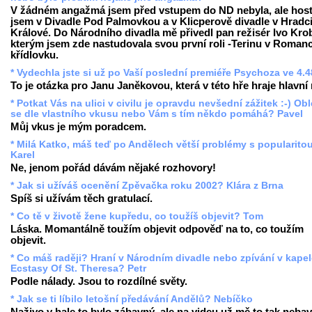
V žádném angažmá jsem před vstupem do ND nebyla, ale hos
jsem v Divadle Pod Palmovkou a v Klicperově divadle v Hradc
Králové. Do Národního divadla mě přivedl pan režisér Ivo Krob
kterým jsem zde nastudovala svou první roli -Terinu v Romanc
křídlovku.
* Vydechla jste si už po Vaší poslední premiéře Psychoza ve 4.
To je otázka pro Janu Janěkovou, která v této hře hraje hlavní r
* Potkat Vás na ulici v civilu je opravdu nevšední zážitek :-) Ob
se dle vlastního vkusu nebo Vám s tím někdo pomáhá? Pavel
Můj vkus je mým poradcem.
* Milá Katko, máš teď po Andělech větší problémy s popularito
Karel
Ne, jenom pořád dávám nějaké rozhovory!
* Jak si užíváš ocenění Zpěvačka roku 2002? Klára z Brna
Spíš si užívám těch gratulací.
* Co tě v životě žene kupředu, co toužíš objevit? Tom
Láska. Momantálně toužím objevit odpověď na to, co toužím
objevit.
* Co máš raději? Hraní v Národním divadle nebo zpívání v kape
Ecstasy Of St. Theresa? Petr
Podle nálady. Jsou to rozdílné světy.
* Jak se ti líbilo letošní předávání Andělů? Nebíčko