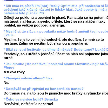
* Dik moc za píseň I’m (not) Really Optimistic, při poslechu si č
uvědomí jaký krásný nástroj je lidský hlas. Jaké pocity jsi měla 
natáčení této písně? P/S
Děkuji za poklonu a ocenění té písně. Pamatuju se na potemn
místnost, na Honzu a svého přítele, který se na natáčení taky
podílel, na velkou podporu a energii.
* Myslíš si, že sláva a popularita může hodně změnit tvoji oso
Eva C.
Myslím, že je to velmi jednoduché, ale doufám, že mně se to
nestane. Zatím se necítím být slavnou a populární.
* Blíží se letní festivaly, uvidíme tě někde? Bude turné? Lukáš 
Festivaly jsou určitě v jednání, účast na nich asi pojmeme jako
turné.
* Jak dlouho jste nahrávali poslední album Slowthinking? Aleš-
Přerov
Asi dva roky.
* Plánuješ sólové album? Sax
Ne.
* Dostáváš se při zpívání na koncertě do transu?
Do transu ne, na to jsou ty písničky moc krátký a rytmicky slož
* Čeho se nejvíce bojíš? Beruška
Nenávisti, neštěstí a nezdraví.