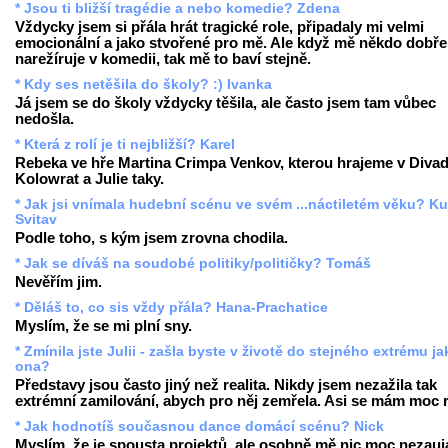
* Jsou ti bližší tragédie a nebo komedie? Zdena
Vždycky jsem si přála hrát tragické role, připadaly mi velmi
emocionální a jako stvořené pro mě. Ale když mě někdo dobře
narežíruje v komedii, tak mě to baví stejně.
* Kdy ses netěšila do školy? :) Ivanka
Já jsem se do školy vždycky těšila, ale často jsem tam vůbec
nedošla.
* Která z rolí je ti nejbližší? Karel
Rebeka ve hře Martina Crimpa Venkov, kterou hrajeme v Divad
Kolowrat a Julie taky.
* Jak jsi vnímala hudební scénu ve svém ...náctiletém věku? Ku
Svitav
Podle toho, s kým jsem zrovna chodila.
* Jak se díváš na soudobé politiky/političky? Tomáš
Nevěřím jim.
* Děláš to, co sis vždy přála? Hana-Prachatice
Myslím, že se mi plní sny.
* Zmínila jste Julii - zašla byste v životě do stejného extrému ja
ona?
Představy jsou často jiný než realita. Nikdy jsem nezažila tak
extrémní zamilování, abych pro něj zemřela. Asi se mám moc 
* Jak hodnotíš současnou dance domácí scénu? Nick
Myslím, že je spousta projektů, ale osobně mě nic moc nezauj