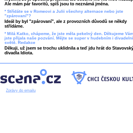
Ale mám pár favoritů, spíš jsou to neznámá jména.
* Střídáte se v Romeovi a Julii všechny alternace nebo jste
"zpárovaní"?
Ideál by byl "zpárovaní", ale z provozních důvodů se někdy
střídáme.
* Milá Katko, chápeme, že jste měla pekelný den. Děkujeme Vám
jste přijala naše pozvání. Mějte se super v hudebním i divadeln
světě. Redakce
Děkuji, už jsem se trochu uklidnila a teď jdu hrát do Stavovsk
divadla Idiota.
Zprávy do emailu