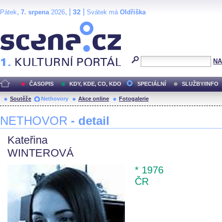
,
, |
|
32
Pátek
7. srpena
2026
Svátek má
Oldřiška
Scéna.cz
NA
ČASOPIS
KDY, KDE, CO, KDO
SPECIÁLNÍ
SLUŽBY/INFO
Soutěže
Nethovory
Akce online
Fotogalerie
NETHOVOR
- detail
Kateřina
WINTEROVÁ
* 1976
ČR