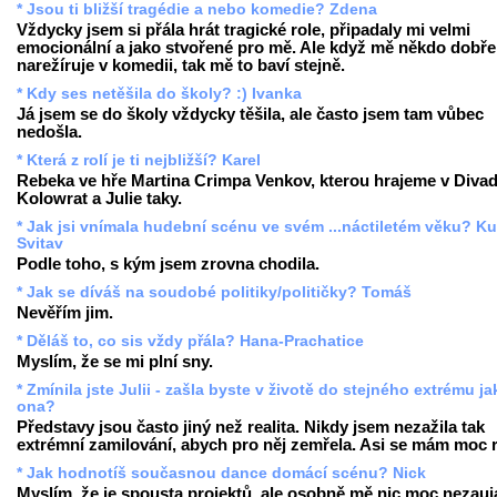
* Jsou ti bližší tragédie a nebo komedie? Zdena
Vždycky jsem si přála hrát tragické role, připadaly mi velmi
emocionální a jako stvořené pro mě. Ale když mě někdo dobře
narežíruje v komedii, tak mě to baví stejně.
* Kdy ses netěšila do školy? :) Ivanka
Já jsem se do školy vždycky těšila, ale často jsem tam vůbec
nedošla.
* Která z rolí je ti nejbližší? Karel
Rebeka ve hře Martina Crimpa Venkov, kterou hrajeme v Divad
Kolowrat a Julie taky.
* Jak jsi vnímala hudební scénu ve svém ...náctiletém věku? Ku
Svitav
Podle toho, s kým jsem zrovna chodila.
* Jak se díváš na soudobé politiky/političky? Tomáš
Nevěřím jim.
* Děláš to, co sis vždy přála? Hana-Prachatice
Myslím, že se mi plní sny.
* Zmínila jste Julii - zašla byste v životě do stejného extrému ja
ona?
Představy jsou často jiný než realita. Nikdy jsem nezažila tak
extrémní zamilování, abych pro něj zemřela. Asi se mám moc 
* Jak hodnotíš současnou dance domácí scénu? Nick
Myslím, že je spousta projektů, ale osobně mě nic moc nezauj