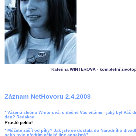
Kateřina WINTEROVÁ - kompletní životo
Záznam NetHovoru 2.4.2003
* Vážená slečno Winterová, srdečně Vás vítáme - jaký byl Váš 
den? Redakce
Prostě peklo!
* Můžete začít od píky? Jak jste se dostala do Národního divadl
nebo bylo předtím nějaké jiné angažmá?