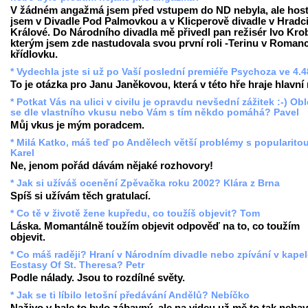
V žádném angažmá jsem před vstupem do ND nebyla, ale hos
jsem v Divadle Pod Palmovkou a v Klicperově divadle v Hradc
Králové. Do Národního divadla mě přivedl pan režisér Ivo Krob
kterým jsem zde nastudovala svou první roli -Terinu v Romanc
křídlovku.
* Vydechla jste si už po Vaší poslední premiéře Psychoza ve 4.
To je otázka pro Janu Janěkovou, která v této hře hraje hlavní r
* Potkat Vás na ulici v civilu je opravdu nevšední zážitek :-) Ob
se dle vlastního vkusu nebo Vám s tím někdo pomáhá? Pavel
Můj vkus je mým poradcem.
* Milá Katko, máš teď po Andělech větší problémy s popularito
Karel
Ne, jenom pořád dávám nějaké rozhovory!
* Jak si užíváš ocenění Zpěvačka roku 2002? Klára z Brna
Spíš si užívám těch gratulací.
* Co tě v životě žene kupředu, co toužíš objevit? Tom
Láska. Momantálně toužím objevit odpověď na to, co toužím
objevit.
* Co máš raději? Hraní v Národním divadle nebo zpívání v kape
Ecstasy Of St. Theresa? Petr
Podle nálady. Jsou to rozdílné světy.
* Jak se ti líbilo letošní předávání Andělů? Nebíčko