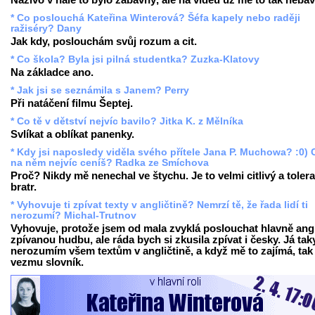
Naživo v hale to bylo zábavný, ale na videu už mě to tak nebav
* Co poslouchá Kateřina Winterová? Šéfa kapely nebo raději
ražiséry? Dany
Jak kdy, poslouchám svůj rozum a cit.
* Co škola? Byla jsi pilná studentka? Zuzka-Klatovy
Na základce ano.
* Jak jsi se seznámila s Janem? Perry
Při natáčení filmu Šeptej.
* Co tě v dětství nejvíc bavilo? Jitka K. z Mělníka
Svlíkat a oblíkat panenky.
* Kdy jsi naposledy viděla svého přítele Jana P. Muchowa? :0) 
na něm nejvíc ceníš? Radka ze Smíchova
Proč? Nikdy mě nenechal ve štychu. Je to velmi citlivý a tolera
bratr.
* Vyhovuje ti zpívat texty v angličtině? Nemrzí tě, že řada lidí ti
nerozumí? Michal-Trutnov
Vyhovuje, protože jsem od mala zvyklá poslouchat hlavně ang
zpívanou hudbu, ale ráda bych si zkusila zpívat i česky. Já tak
nerozumím všem textům v angličtině, a když mě to zajímá, tak 
vezmu slovník.