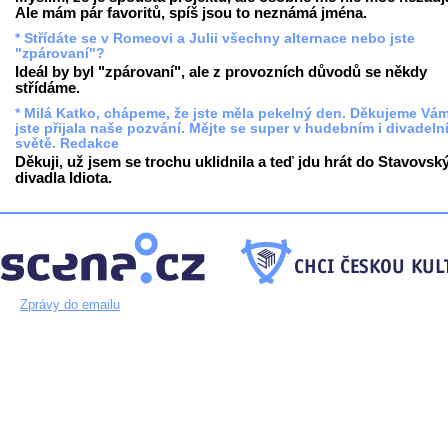
Ale mám pár favoritů, spíš jsou to neznámá jména.
* Střídáte se v Romeovi a Julii všechny alternace nebo jste
"zpárovaní"?
Ideál by byl "zpárovaní", ale z provozních důvodů se někdy
střídáme.
* Milá Katko, chápeme, že jste měla pekelný den. Děkujeme Vám
jste přijala naše pozvání. Mějte se super v hudebním i divadeln
světě. Redakce
Děkuji, už jsem se trochu uklidnila a teď jdu hrát do Stavovsk
divadla Idiota.
Zprávy do emailu