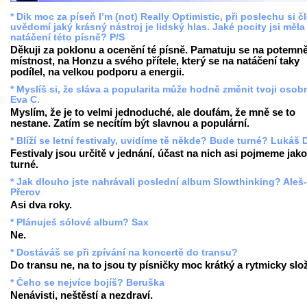
* Dik moc za píseň I’m (not) Really Optimistic, při poslechu si č
uvědomí jaký krásný nástroj je lidský hlas. Jaké pocity jsi měla 
natáčení této písně? P/S
Děkuji za poklonu a ocenění té písně. Pamatuju se na potemn
místnost, na Honzu a svého přítele, který se na natáčení taky
podílel, na velkou podporu a energii.
* Myslíš si, že sláva a popularita může hodně změnit tvoji oso
Eva C.
Myslím, že je to velmi jednoduché, ale doufám, že mně se to
nestane. Zatím se necítím být slavnou a populární.
* Blíží se letní festivaly, uvidíme tě někde? Bude turné? Lukáš 
Festivaly jsou určitě v jednání, účast na nich asi pojmeme jako
turné.
* Jak dlouho jste nahrávali poslední album Slowthinking? Aleš-
Přerov
Asi dva roky.
* Plánuješ sólové album? Sax
Ne.
* Dostáváš se při zpívání na koncertě do transu?
Do transu ne, na to jsou ty písničky moc krátký a rytmicky slož
* Čeho se nejvíce bojíš? Beruška
Nenávisti, neštěstí a nezdraví.