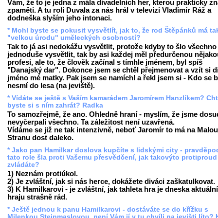
Vám, že to je jedna z mála divadelních her, kterou prakticky z
zpaměti. A tu roli Duvala za nás hrál v televizi Vladimír Ráž a
dodneška slyším jeho intonaci.
* Mohl byste se pokusit vysvětlít, jak to, že rod Štěpánků má t
"velkou úrodu" uměleckých osobností?
Tak to já asi nedokážu vysvětlit, protože kdyby to šlo všechno
jednoduše vysvětlit, tak by asi každej měl předurčenou nějako
profesi, ale to, že člověk začínal s tímhle jménem, byl spíš
"Danajský dar". Dokonce jsem se chtěl přejmenovat a vzít si d
jméno mé matky. Pak jsem se namíchl a řekl jsem si - Kdo se b
nesmí do lesa (na jeviště).
* Vídáte se ještě s Vaším kamarádem Jaromírem Hanzlíkem? Cht
byste si s ním zahrát? Radka
To samozřejmě, že ano. Ohledně hraní - myslím, že jsme dosu
nevyčerpali všechno. Ta záležitost není uzavřená.
Vídáme se již ne tak intenzivně, neboť Jaromír to má na Malou
Stranu dost daleko.
* Jako pan Hamilkar doslova kupčíte s lidskými city - pravděp
tato role šla proti Vašemu přesvědčení, jak takovýto protiproud
zvládáte?
1) Neznám protiúkol.
2) Je zvláštní, jak si nás herce, dokážete diváci zaškatulkovat.
3) K Hamilkarovi - je zvláštní, jak tahleta hra je dneska aktuální,
hraju strašně rád.
* Ještě jednou k panu Hamilkarovi - dostáváte se do křížku s
Milenkou Steinmaslovou, není Vám jí v tu chvíli na jevišti líto? 