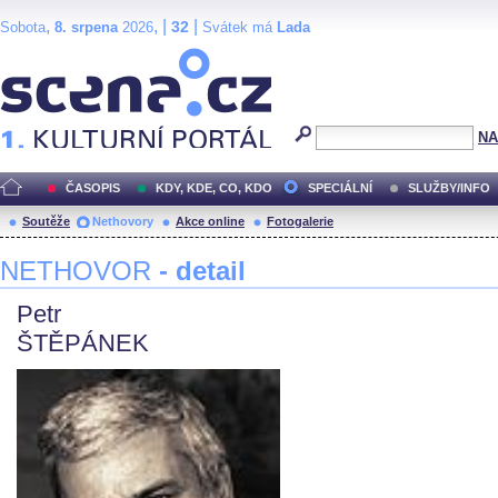
,
, |
|
32
Sobota
8. srpena
2026
Svátek má
Lada
Scéna.cz
NA
ČASOPIS
KDY, KDE, CO, KDO
SPECIÁLNÍ
SLUŽBY/INFO
Soutěže
Nethovory
Akce online
Fotogalerie
NETHOVOR
- detail
Petr
ŠTĚPÁNEK