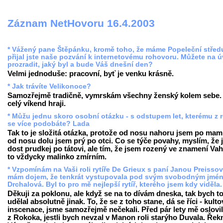
Záznam NetHovoru 16.4.2003
* Vážený pane Štěpánku, kromě toho, že máme Popeleční střed
přijal jste naše pozvání k internetovému rohovoru. Můžete na 
prozradit, jaký byl a bude Váš dnešní den?
Velmi jednoduše: pracovní, byť je venku krásně.
* Jak trávíte Velikonoce?
Samozřejmě tradičně, vymrskám všechny ženský kolem sebe.
celý víkend hraji.
* Můžu jednu skoro osobní otázku - s odstupem let, kterému z 
se více podobáte? Lada
Tak to je složitá otázka, protože od nosu nahoru jsem po mam
od nosu dolu jsem prý po otci. Co se týče povahy, myslím, že
dost prudkej po tátovi, ale tím, že jsem rozený ve znamení Vah
to vždycky malinko zmírním.
* Vzpomínám na Vaši roli rytíře De Grieux s paní Janou Preisso
mám dojem, že tenkrát vystupovala pod svým svobodným jmé
Drchalová. Byl to pro mě nejlepší rytíř, kterého jsem kdy viděla
Děkuji za poklonu, ale když se na to dívám dneska, tak bych t
udělal absolutně jinak. To, že se z toho stane, dá se říci - kulto
inscenace, jsme samozřejmě nečekali. Před pár lety mě oslovil
z Rokoka, jestli bych nevzal v Manon roli starýho Duvala. Řek