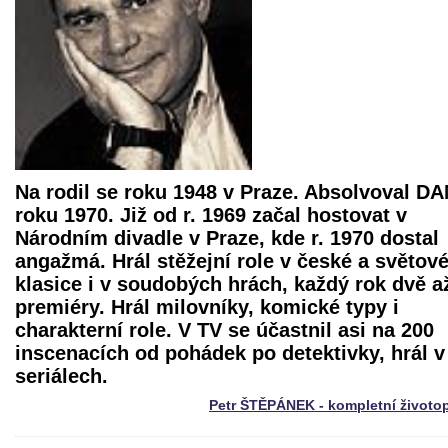
Na rodil se roku 1948 v Praze. Absolvoval D
roku 1970. Již od r. 1969 začal hostovat v
Národním divadle v Praze, kde r. 1970 dostal
angažmá. Hrál stěžejní role v české a světov
klasice i v soudobých hrách, každý rok dvě až
premiéry. Hrál milovníky, komické typy i
charakterní role. V TV se účastnil asi na 200
inscenacích od pohádek po detektivky, hrál v
seriálech.
Petr ŠTĚPÁNEK - kompletní životo