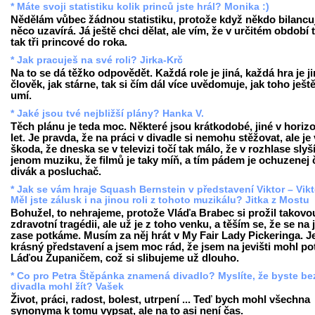
* Máte svoji statistiku kolik princů jste hrál? Monika :)
Nědělám vůbec žádnou statistiku, protože když někdo bilancuj
něco uzavírá. Já ještě chci dělat, ale vím, že v určitém období 
tak tři princové do roka.
* Jak pracuješ na své roli? Jirka-Krč
Na to se dá těžko odpovědět. Každá role je jiná, každá hra je ji
člověk, jak stárne, tak si čím dál více uvědomuje, jak toho ješt
umí.
* Jaké jsou tvé nejbližší plány? Hanka V.
Těch plánu je teda moc. Některé jsou krátkodobé, jiné v horiz
let. Je pravda, že na práci v divadle si nemohu stěžovat, ale je
škoda, že dneska se v televizi točí tak málo, že v rozhlase slyš
jenom muziku, že filmů je taky míň, a tím pádem je ochuzenej 
divák a posluchač.
* Jak se vám hraje Squash Bernstein v představení Viktor – Vikt
Měl jste zálusk i na jinou roli z tohoto muzikálu? Jitka z Mostu
Bohužel, to nehrajeme, protože Vláďa Brabec si prožil takovo
zdravotní tragédii, ale už je z toho venku, a těším se, že se na j
zase potkáme. Musím za něj hrát v My Fair Lady Pickeringa. Je
krásný představení a jsem moc rád, že jsem na jevišti mohl po
Láďou Županičem, což si slibujeme už dlouho.
* Co pro Petra Štěpánka znamená divadlo? Myslíte, že byste be
divadla mohl žít? Vašek
Život, práci, radost, bolest, utrpení ... Teď bych mohl všechna
synonyma k tomu vypsat, ale na to asi není čas.