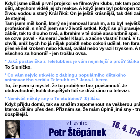
Když jsme dělali první projekci ve filmovým klubu, tak tam poz
děti, abychom viděli jejich reakce. A když jsem byl pokropen t
živou vodou a starý Král říká: On je ještě krásnější, tak děti za
Je stejnej.
Tam jsem měl koně, který se jmenoval Ibrahim, a to byl největš
profesionál, s nímž jsem se v životě setkal. Když se připravuje
záběr, tak to dlouho trvá, a Ibrahim v té době absolutbně spal.
se ozve povel - Kamera! Jede! Klap!. a začne vlastní hraní. V t
chvíli, aniž bych ho já nějak pobídl nebo cokoli udělal, ten Ibr
přesně šel krokem nebo klusal, cválal nebo vyrazil tryskem. A 
všechno za honorář - jen trošku ovsa.
* Jaká postavička z Teletubbies je vám nejmilejší a proč? Šárka
To Sluníčko.
* Co vám nejvíc utkvělo z dabingu populárního dětského
animovaného seriálu Teletubbies? Jana-Liberec
To, že jsem si myslel, že to proběhne bez povšimnutí. Je
obdivuhodné, kolik dospělých lidí se dívá ráno na televizi.
* Nemíváš někdy sny o Teletubbies? :0) Sára
Když přijdu domů, tak se snažím zapomenout na veškerou prá
kterou dělám přes den. Přiznám se, že mám úplně jiné sny - t
dospělejší.