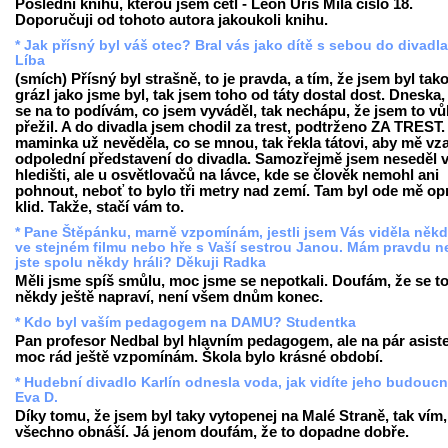
Poslední knihu, kterou jsem četl - Leon Uris Milá číslo 18.
Doporučuji od tohoto autora jakoukoli knihu.
* Jak přísný byl váš otec? Bral vás jako dítě s sebou do divadl
Líba
(smích) Přísný byl strašně, to je pravda, a tím, že jsem byl tak
grázl jako jsme byl, tak jsem toho od táty dostal dost. Dneska,
se na to podívám, co jsem vyváděl, tak nechápu, že jsem to v
přežil. A do divadla jsem chodil za trest, podtrženo ZA TREST
maminka už nevěděla, co se mnou, tak řekla tátovi, aby mě vza
odpolední představení do divadla. Samozřejmě jsem neseděl 
hledišti, ale u osvětlovačů na lávce, kde se člověk nemohl ani
pohnout, neboť to bylo tři metry nad zemí. Tam byl ode mě o
klid. Takže, stačí vám to.
* Pane Štěpánku, marně vzpomínám, jestli jsem Vás viděla někd
ve stejném filmu nebo hře s Vaší sestrou Janou. Mám pravdu 
jste spolu někdy hráli? Děkuji Radka
Měli jsme spíš smůlu, moc jsme se nepotkali. Doufám, že se t
někdy ještě napraví, není všem dnům konec.
* Kdo byl vaším pedagogem na DAMU? Studentka
Pan profesor Nedbal byl hlavním pedagogem, ale na pár asist
moc rád ještě vzpomínám. Škola bylo krásné období.
* Hudební divadlo Karlín odnesla voda, jak vidíte jeho budouc
Eva D.
Díky tomu, že jsem byl taky vytopenej na Malé Straně, tak vím,
všechno obnáší. Já jenom doufám, že to dopadne dobře.