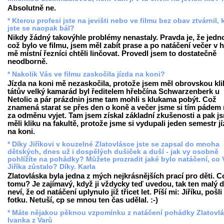
Absolutně ne.
* Kterou profesi jste na jevišti nebo ve filmu bez obav ztvárnil, 
jste se naopak bál?
Nikdy žádný takovýhle problémy nenastaly. Pravda je, že jedn
což bylo ve filmu, jsem měl zabít prase a po natáčení večer v 
mě místní řezníci chtěli linčovat. Provedl jsem to dostatečně
neodborně.
* Nakolik Vás ve filmu zaskočila jízda na koni?
Jízda na koni mě nezaskočila, protože jsem měl obrovskou kli
tátův velký kamarád byl ředitelem hřebčína Schwarzenberk u
Netolic a pár prázdnin jsme tam mohli s klukama pobýt. Což
znamená starat se přes den o koně a večer jsme si tím pádem
za odměnu vyjet. Tam jsem získal základní zkušenosti a pak j
měli kliku na fakultě, protože jsme si vydupali jeden semestr j
na koni.
* Díky Jiříkovi v kouzelné Zlatovlásce jste se zapsal do mnoha
dětských, dnes už i dospělých dušiček a duší - jak vy osobně
pohlížíte na pohádky? Můžete prozradit jaké bylo natáčení, co
Jiříka zůstalo? Díky. Karla
Zlatovláska byla jedna z mých nejkrásnějších prací pro děti. C
tomu? Je zajímavý, když ji vždycky teď uvedou, tak ten malý d
neví, že od natáčení uplynulo již třicet let. Píší mi: Jiříku, pošli
fotku. Netuší, cp se mnou ten čas udělal. :-)
* Máte nějakou pěknou vzpomínku z natáčení pohádky Zlatovl
Ivanka z Varů