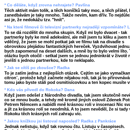
* Co děláte, když zrovna nehrajete? Pavlína
Těch aktivit mám tolik, a těch koníčků taky moc, a těch přátel, 
zanedbávám je taky mnoho. Takže nevím, kam dřív. To nejdůlež
asi je, že nedokážu tzv. "hnít".
* Na které filmové či televizní partnerky nejraději vzpomínáte? 
To se dá rozdělit do mnoha skupin. Když mi bylo dvacet - tak
partnerky byly ke mně adekvátní, ale měl jsem tu kliku a jsem
vděčný, že jsem se mohl potkat jak ve filmu tak na divadle s
obrovskou plejádou fantastických hereček. Vyzdvihovat jednu,
bych zapomenul na deset dalších, a mně by to bylo velmi líto.
otázku bych otočil - setkal jsem se jednou jedninkrát v životě 
jevišti s jednou partnerkou, kde to neklapalo.
* Jak se cítíš po zkoušce? Radka
To je zatím jedna z nejlepších otázek. Cejtím se jako vymačkan
citron¨, protože když začnete nějakou roli, tak já to přirovnáv
tomu jako byste stáli pod osmitisícovkou a ten kopec musíte v
* Kdo vás přivedl do Rokoka? Dana
Když jsem odešel z Národního divadla, tak jsem skutečně nev
co se mnou bude, a tehdy mě kromě jiných oslovil Zdenek Potu
Petrem Němcem a nabídli mně krásnou roli v inscenaci Nic sv
a jít za krásnou rolí se neodmítá. A to jsem nevěděl, že si tady 
Rokoku těch krásných rolí zahraju víc.
* Jakou knížkou jsi listoval naposled? Radka z Pankráce
Jednak nelistuju, když tak rovnou čtu. Listuju v časopisech.