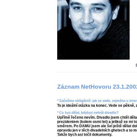
Záznam NetHovoru 23.1.200
* Začněme obligátně: jak se vede, zejména u inte
To je ideální otázka na konec. Vede se pěkně
* Co bys dělal, kdybys nehrál divadlo?
Upřímě řečeno nevím. Divadlo jsem chtěl děla
prezidentem (kolem osmi let) a jelikož se mi 
směrem. Po DAMU jsem ale šel ještě dělat do
opravdu jen v těch divadelních ghetech a to m
Takže bych asi točil dokumenty.