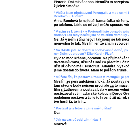
Pistoria. Dal mi všechno. Nemůžu to rozepisova
žijících Smočka.
* Viděla jsem představení Portugálie a moc se mi lí
Bendovou. A Vám?
Anna Bendová je nejlepší kamarádka né ženy.
po telefonu. Líbilo se mi že jí může spoustu věc
* Vracím se k trémě - v Portugálii jste opravdu pů
dodat?) Tak tedy necítil jste se ve stínu Veroniky
Ne. Já v jejím stínu nebyl, tak jsem se tak nec
nemyslím to tak. Myslím jen že znám svou ce
* Na DAMU jste se dostal v hodokvasné době, jak 
nynějším odstupem? Díky Karel - Plzeň.
Bylo to moc krásné, opravdu. Na přijímačkách,
divadelní Praha, učili nás lidé co předtím učit
učit už dávno měli. Pistorius. Adamíra. Vysko
jsme dostali do života. Mám to pořád v truhle.
* Můžete říci, že postava Drobka v Portugálii je p
Myslím že není autobiografická. Já postavy 
tam styčné body nejsem proti, ale za to může au
film s Lutherem a postava byla v něčem velm
postěžoval své maďarské kolegyni Dorce Gry
podobnou postavu a že je to hrozný žít už rok 
tvé horší já, to jsi ty.
* Postavil jste letos v zimě sněhuláka?
Dva.
* Jak na vás působí zimní čas ?
Mrazivě.