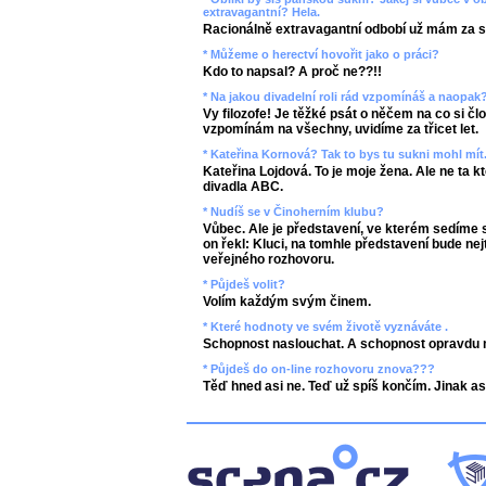
extravagantní? Hela.
Racionálně extravagantní odbobí už mám za s
* Můžeme o herectví hovořit jako o práci?
Kdo to napsal? A proč ne??!!
* Na jakou divadelní roli rád vzpomínáš a naopak
Vy filozofe! Je těžké psát o něčem na co si č
vzpomínám na všechny, uvidíme za třicet let.
* Kateřina Kornová? Tak to bys tu sukni mohl mít.
Kateřina Lojdová. To je moje žena. Ale ne ta k
divadla ABC.
* Nudíš se v Činoherním klubu?
Vůbec. Ale je představení, ve kterém sedíme 
on řekl: Kluci, na tomhle představení bude nej
veřejného rozhovoru.
* Půjdeš volit?
Volím každým svým činem.
* Které hodnoty ve svém životě vyznáváte .
Schopnost naslouchat. A schopnost opravdu mil
* Půjdeš do on-line rozhovoru znova???
Těď hned asi ne. Teď už spíš končím. Jinak as