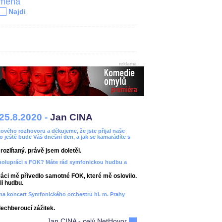
jména
Najdi
reklama
25.8.2020 -
Jan CINA
ového rozhovoru a děkujeme, že jste přijal naše
bo ještě bude Váš dnešní den, a jak se kamarádíte s
ozlítaný. právě jsem doletěl.
spolupráci s FOK? Máte rád symfonickou hudbu a
áci mě přivedlo samotné FOK, které mě oslovilo.
i hudbu.
ít na koncert Symfonického orchestru hl. m. Prahy
dechberoucí zážitek.
Jan CINA - celý NetHovor