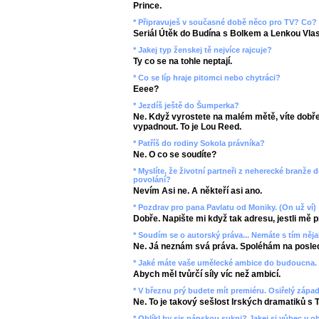
Prince.
* Připravuješ v současné době něco pro TV? Co?
Seriál Útěk do Budína s Bolkem a Lenkou Vla
* Jakej typ ženskej tě nejvíce rajcuje?
Ty co se na tohle neptají.
* Co se líp hraje pitomci nebo chytráci?
Eeee?
* Jezdíš ještě do Šumperka?
Ne. Když vyrostete na malém mětě, víte dobře
vypadnout. To je Lou Reed.
* Patříš do rodiny Sokola právníka?
Ne. O co se soudíte?
* Myslíte, že životní partneři z neherecké branže 
povolání?
Nevím Asi ne. A někteří asi ano.
* Pozdrav pro pana Pavlatu od Moniky. (On už ví)
Dobře. Napište mi když tak adresu, jestli mě pr
* Soudím se o autorský práva... Nemáte s tím něj
Ne. Já neznám svá práva. Spoléhám na posled
* Jaké máte vaše umělecké ambice do budoucna.
Abych měl tvůrčí síly víc než ambicí.
* V březnu prý budete mít premiéru. Osiřelý západ
Ne. To je takový sešlost Irských dramatiků s 
* Oblíkl by sis pánskou sukni? Jakej si vůbec v o