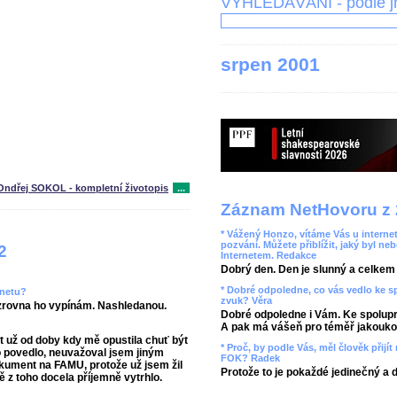
VYHLEDÁVÁNÍ - podle 
srpen 2001
Ondřej SOKOL - kompletní životopis
...
Záznam NetHovoru z 
* Vážený Honzo, vítáme Vás u internet
pozvání. Můžete přiblížit, jaký byl ne
2
Internetem. Redakce
Dobrý den. Den je slunný a celkem r
* Dobré odpoledne, co vás vedlo ke 
rnetu?
zvuk? Věra
, zrovna ho vypínám. Nashledanou.
Dobré odpoledne i Vám. Ke spolupr
A pak má vášeň pro téměř jakoukol
t už od doby kdy mě opustila chuť být
* Proč, by podle Vás, měl člověk přij
to povedlo, neuvažoval jsem jiným
FOK? Radek
kument na FAMU, protože už jsem žil
Protože to je pokaždé jedinečný a 
ě z toho docela příjemně vytrhlo.