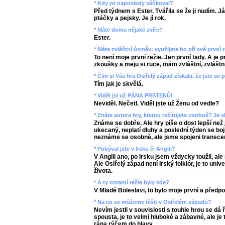
* Kdy jsi naposledy sáňkoval?
Před týdnem s Ester. Tvářila se že ji nudím. J
ptáčky a pejsky. Je jí rok.
* Máte doma nějaké zvíře?
Ester.
* Máte zvláštní úsměv: využijete ho při své první r
To není moje první režie. Jen první tady. A je p
zkoušky a meju si ruce, mám zvláštní, zvláštn
* Čím si Vás hra Osiřelý západ získala, že jste se 
Tím jak je skvělá.
* Viděl jsi už PÁNA PRSTENŮ!
Neviděl. Nečetl. Viděl jste už Ženu od vedle?
* Znáte autora hry, kterou režírujete osobně? Je s
Známe se dobře. Ale hry píše o dost lepší než
ukecaný, neplatí dluhy a poslední týden se bojí
neznáme se osobně, ale jsme spojeni transcen
* Pobýval jste v Irsku či Anglii?
V Anglii ano, po Irsku jsem vždycky toužil, ale
Ale Osiřelý západ není Irský folklór, je to un
života.
* A ty ostatní režie byly kde?
V Mladé Boleslavi, to bylo moje první a předp
* Na co se můžeme těšit v Osiřelém západu?
Nevím jestli v souvislosti s touhle hrou se dá ř
spousta, je to velmi hluboké a zábavné, ale j
rána rýčem do hlavy.