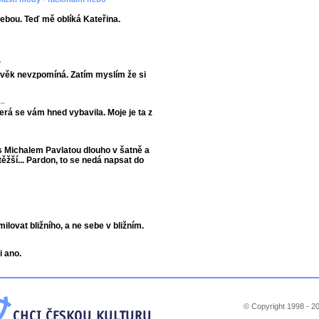
ebou. Teď mě oblíká Kateřina.
?
lověk nevzpomíná. Zatím myslím že si
..
terá se vám hned vybavila. Moje je ta z
s Michalem Pavlatou dlouho v šatně a
těžší... Pardon, to se nedá napsat do
ovat bližního, a ne sebe v bližním.
i ano.
© Copyright 1998 - 20