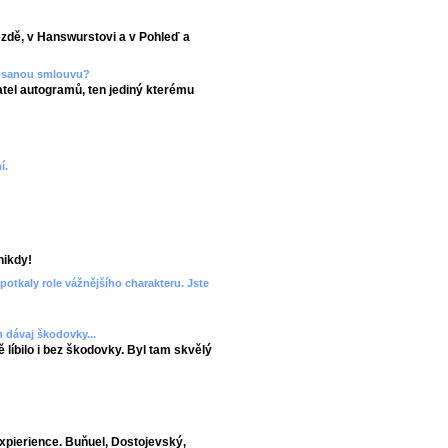
ezdě, v Hanswurstovi a v Pohleď a
epsanou smlouvu?
el autogramů, ten jediný kterému
í.
nikdy!
potkaly role vážnějšího charakteru. Jste
 dávaj škodovky...
 líbilo i bez škodovky. Byl tam skvělý
xpierience. Buňuel, Dostojevský,