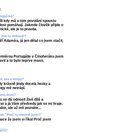
.
 angažmá?
íli kdy má o tom povolání spoustu
dost pomáhají. Jakmile člověk přijde o
tické, ale je to pravda.
 jste to dokazal?
ří Adamíra, já jen dělal co jsem stačil,
remiérou Portugálie v Činoheráku jsem
avit a to bylo teprve maso.
ol, sex a drogy?
dy krásně jindy docela hezky a
ogy mě netrápí.
rovna dnes?
 se dá odnosit živé dítě a
at a já Vám předvedu jak se mi hraje.
áte, ale až mě poznáte...
kal: "Proč tu vlastně jsem?"
ace že jsem si říkal Proč jsem
vážíš?