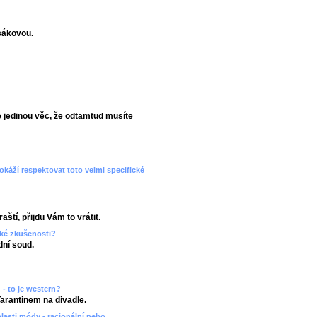
sákovou.
 jedinou věc, že odtamtud musíte
dokáží respektovat toto velmi specifické
aští, přijdu Vám to vrátit.
aké zkušenosti?
ní soud.
 - to je western?
Tarantinem na divadle.
blasti módy - racionální nebo