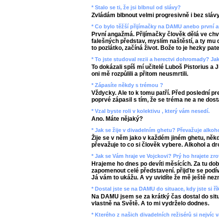
* Stalo se ti, že jsi blbnul od slávy?
Zvládám blbnout velmi progresivně i bez slávy
* Co bylo těžší přijímačky na DAMU anebo první
První angažmá. Přijímačky člověk dělá ve chv
falešných představ, myslím naštěstí, a ty mu 
to pozlátko, začíná život. Bože to je hezky pate
* To jste studoval rezii a herectvi dohromady? Jak
To dokázali spíš mí učitelé Luboš Pistorius a Ji
oni mě rozpůlili a přitom neusmrtili.
* Zápasíte někdy s trémou ?
Vždycky. Ale to k tomu patří. Před poslední p
poprvé zápasil s tím, že se tréma ne a ne dost
* Vzal byste roli v kolektivu , který vám nesedí.
Ano. Máte nějaký?
* Jak se žije v divadelním ghetu? Převažuje alkoh
Žije se v něm jako v každém jiném ghetu, něk
převažuje to co si člověk vybere. Alkohol a dr
* Jak se Vám hraje ve Vojckovi? Prý ho hrajete z
Hrajeme ho dnes po devíti měsících. Za tu dobu
zapomenout celé představení. přijďte se podív
Já vám to ukážu. A vy uvidíte že mě ještě nezn
* Dostal jste se na DAMU do situace, kdy jste si ří
Na DAMU jsem se za krátký čas dostal do situ
vlastně na Světě. A to mi vydrželo dodnes.
* Kterého z našich divadelních režisérů si nejvíc 