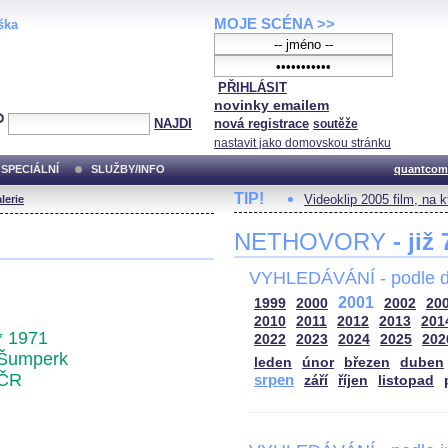
MOJE SCÉNA >>
ška
PŘIHLÁSIT
novinky emailem
NAJDI
nová registrace
soutěže
nastavit jako domovskou stránku
SPECIÁLNÍ
SLUŽBY/INFO
quantcom
TIP!
Videoklip 2005 film, na 
lerie
NETHOVORY
- již
VYHLEDÁVÁNÍ - podle d
2001
1999
2000
2002
20
2010
2011
2012
2013
201
* 1971
2022
2023
2024
2025
202
Šumperk
leden
únor
březen
duben
ČR
srpen
září
říjen
listopad