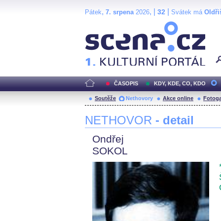
,
, |
|
32
Pátek
7. srpena
2026
Svátek má
Oldři
Scéna.cz
ČASOPIS
KDY, KDE, CO, KDO
Soutěže
Nethovory
Akce online
Fotoga
NETHOVOR
- detail
Ondřej
SOKOL