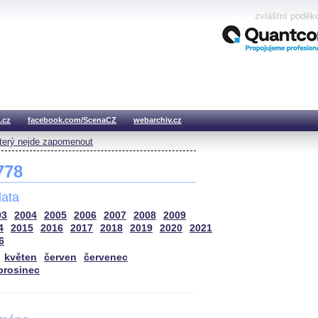
zvláštní poděk
.cz
facebook.com/ScenaCZ
webarchiv.cz
který nejde zapomenout
 778
ata
03
2004
2005
2006
2007
2008
2009
4
2015
2016
2017
2018
2019
2020
2021
6
květen
červen
červenec
prosinec