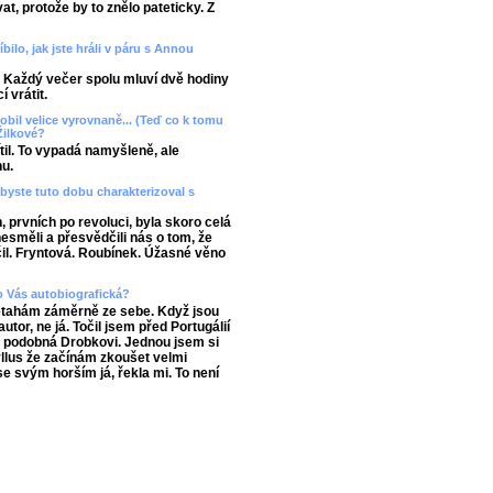
t, protože by to znělo pateticky. Z
bilo, jak jste hráli v páru s Annou
 Každý večer spolu mluví dvě hodiny
í vrátit.
sobil velice vyrovnaně... (Teď co k tomu
 Žilkové?
ítil. To vypadá namyšleně, ale
nu.
byste tuto dobu charakterizoval s
 prvních po revoluci, byla skoro celá
 nesměli a přesvědčili nás o tom, že
čil. Fryntová. Roubínek. Úžasné věno
ro Vás autobiografická?
netahám záměrně ze sebe. Když jsou
tor, ne já. Točil jsem před Portugálií
i podobná Drobkovi. Jednou jsem si
llus že začínám zkoušet velmi
se svým horším já, řekla mi. To není