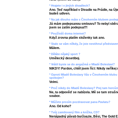
* Hrajete i v jiných divadlech?
Ano. Teď například v Divadle na Prádle, na Új
budeš udiven.
* Na jak dlouho máte s Činoherním klubem pod
Já mám podepsanou smlouvu? To nebyl sběrat
jsem se zatím podepsal?!
* Používáš doma internet?
Když zrovna platím složenky tak ano.
* Stalo se vám někdy, že jste nestihnul představen
Málem.
* Děláte nějaký sport ?
Umělecký desetiboj.
* Vrátil byste se do angažmá v Mladé Boleslavi?
NIKDY! Pardon, chtěl jsem říct: Nikdy neříkej 
* Oproti Mladé Boleslavy Vás v Činoherním klubu 
spokojen?
Velmi.
* Proč nikdy do Mladé Boleslavy? Prej tam hercům
Ne, ta odpověď se nabízela. Mě se tam strašně
soubor.
* Můžete prosím pozdravovat pana Pavlatu?
Ano. Od koho?
* Tvůj zamilovaný film a knížka, CD?
Nenápadný půvab buržoazie, Běsi, The Gold E