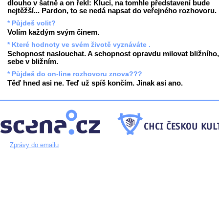
dlouho v šatně a on řekl: Kluci, na tomhle představení bude
nejtěžší... Pardon, to se nedá napsat do veřejného rozhovoru.
* Půjdeš volit?
Volím každým svým činem.
* Které hodnoty ve svém životě vyznáváte .
Schopnost naslouchat. A schopnost opravdu milovat bližního,
sebe v bližním.
* Půjdeš do on-line rozhovoru znova???
Těď hned asi ne. Teď už spíš končím. Jinak asi ano.
Zprávy do emailu