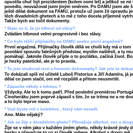
opustila chuť být prezidentem (kolem osmi let) a jelikož se mi 
povedlo, neuvažoval jsem jiným směrem. Po DAMU jsem ale š
ještě dělat dokument na FAMU, protože už jsem žil opravdu je
těch divadelních ghetech a to mě z toho docela příjemně vytrh
Takže bych asi točil dokumenty.
* Stalo se ti, že jsi blbnul od slávy?
Zvládám blbnout velmi progresivně i bez slávy.
* Co bylo těžší přijímačky na DAMU anebo první angažmá?
První angažmá. Přijímačky člověk dělá ve chvíli kdy má o tom
povolání spoustu falešných představ, myslím naštěstí, a ty mu
pomáhají. Jakmile člověk přijde o to pozlátko, začíná život. Bo
je hezky patetické, ale je to pravda.
* To jste studoval rezii a herectvi dohromady? Jak jste to doka
To dokázali spíš mí učitelé Luboš Pistorius a Jiří Adamíra, já j
dělal co jsem stačil, oni mě rozpůlili a přitom neusmrtili.
* Zápasíte někdy s trémou ?
Vždycky. Ale to k tomu patří. Před poslední premiérou Portugá
Činoheráku jsem poprvé zápasil s tím, že se tréma ne a ne dos
a to bylo teprve maso.
* Vzal byste roli v kolektivu , který vám nesedí.
Ano. Máte nějaký?
* Jak se žije v divadelním ghetu? Převažuje alkohol, sex a drog
Žije se v něm jako v každém jiném ghetu, někdy krásně jindy 
hezky a převažuje to co si člověk vybere. Alkohol a drogy mě