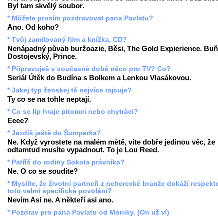
Byl tam skvělý soubor.
* Můžete prosím pozdravovat pana Pavlatu?
Ano. Od koho?
* Tvůj zamilovaný film a knížka, CD?
Nenápadný půvab buržoazie, Běsi, The Gold Expierience. Buň
Dostojevský, Prince.
* Připravuješ v současné době něco pro TV? Co?
Seriál Útěk do Budína s Bolkem a Lenkou Vlasákovou.
* Jakej typ ženskej tě nejvíce rajcuje?
Ty co se na tohle neptají.
* Co se líp hraje pitomci nebo chytráci?
Eeee?
* Jezdíš ještě do Šumperka?
Ne. Když vyrostete na malém mětě, víte dobře jedinou věc, že
odtamtud musíte vypadnout. To je Lou Reed.
* Patříš do rodiny Sokola právníka?
Ne. O co se soudíte?
* Myslíte, že životní partneři z neherecké branže dokáží respekt
toto velmi specifické povolání?
Nevím Asi ne. A někteří asi ano.
* Pozdrav pro pana Pavlatu od Moniky. (On už ví)