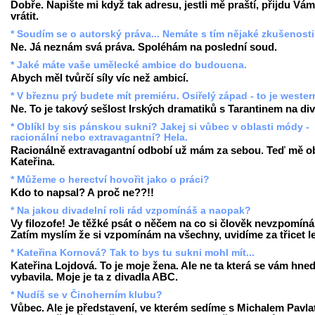
Dobře. Napište mi když tak adresu, jestli mě praští, přijdu Vám
vrátit.
* Soudím se o autorský práva... Nemáte s tím nějaké zkušenost
Ne. Já neznám svá práva. Spoléhám na poslední soud.
* Jaké máte vaše umělecké ambice do budoucna.
Abych měl tvůrčí síly víc než ambicí.
* V březnu prý budete mít premiéru. Osiřelý západ - to je weste
Ne. To je takový sešlost Irských dramatiků s Tarantinem na div
* Oblíkl by sis pánskou sukni? Jakej si vůbec v oblasti módy -
racionální nebo extravagantní? Hela.
Racionálně extravagantní odbobí už mám za sebou. Teď mě ob
Kateřina.
* Můžeme o herectví hovořit jako o práci?
Kdo to napsal? A proč ne??!!
* Na jakou divadelní roli rád vzpomínáš a naopak?
Vy filozofe! Je těžké psát o něčem na co si člověk nevzpomíná
Zatím myslím že si vzpomínám na všechny, uvidíme za třicet le
* Kateřina Kornová? Tak to bys tu sukni mohl mít...
Kateřina Lojdová. To je moje žena. Ale ne ta která se vám hne
vybavila. Moje je ta z divadla ABC.
* Nudíš se v Činoherním klubu?
Vůbec. Ale je představení, ve kterém sedíme s Michalem Pavla