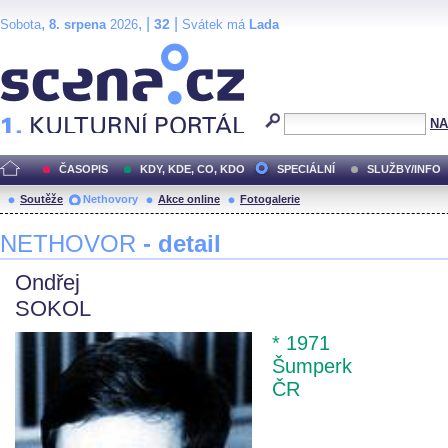
,
, |
|
32
Sobota
8. srpena
2026
Svátek má
Lada
Scéna.cz
NA
ČASOPIS
KDY, KDE, CO, KDO
SPECIÁLNÍ
SLUŽBY/INFO
Soutěže
Nethovory
Akce online
Fotogalerie
NETHOVOR
- detail
Ondřej
SOKOL
* 1971
Šumperk
ČR