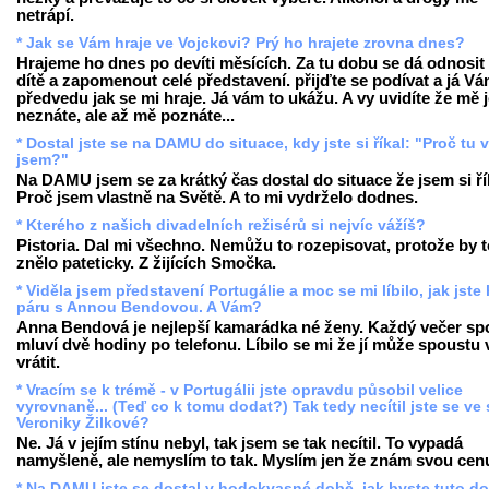
netrápí.
* Jak se Vám hraje ve Vojckovi? Prý ho hrajete zrovna dnes?
Hrajeme ho dnes po devíti měsících. Za tu dobu se dá odnosit 
dítě a zapomenout celé představení. přijďte se podívat a já V
předvedu jak se mi hraje. Já vám to ukážu. A vy uvidíte že mě 
neznáte, ale až mě poznáte...
* Dostal jste se na DAMU do situace, kdy jste si říkal: "Proč tu 
jsem?"
Na DAMU jsem se za krátký čas dostal do situace že jsem si ří
Proč jsem vlastně na Světě. A to mi vydrželo dodnes.
* Kterého z našich divadelních režisérů si nejvíc vážíš?
Pistoria. Dal mi všechno. Nemůžu to rozepisovat, protože by t
znělo pateticky. Z žijících Smočka.
* Viděla jsem představení Portugálie a moc se mi líbilo, jak jste 
páru s Annou Bendovou. A Vám?
Anna Bendová je nejlepší kamarádka né ženy. Každý večer sp
mluví dvě hodiny po telefonu. Líbilo se mi že jí může spoustu 
vrátit.
* Vracím se k trémě - v Portugálii jste opravdu působil velice
vyrovnaně... (Teď co k tomu dodat?) Tak tedy necítil jste se ve 
Veroniky Žilkové?
Ne. Já v jejím stínu nebyl, tak jsem se tak necítil. To vypadá
namyšleně, ale nemyslím to tak. Myslím jen že znám svou cen
* Na DAMU jste se dostal v hodokvasné době, jak byste tuto d