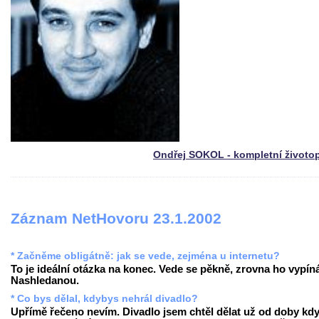
Ondřej SOKOL - kompletní životo
Záznam NetHovoru 23.1.2002
* Začněme obligátně: jak se vede, zejména u internetu?
To je ideální otázka na konec. Vede se pěkně, zrovna ho vypín
Nashledanou.
* Co bys dělal, kdybys nehrál divadlo?
Upřímě řečeno nevím. Divadlo jsem chtěl dělat už od doby kd