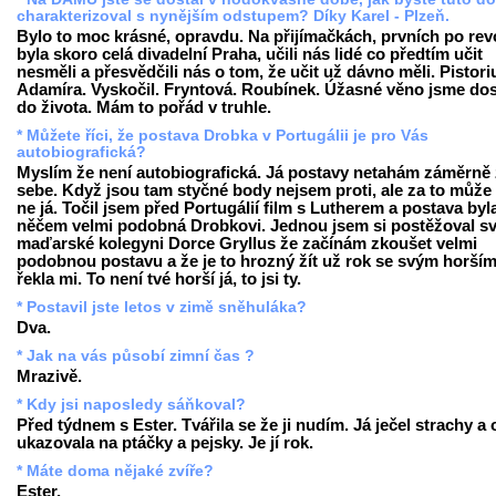
charakterizoval s nynějším odstupem? Díky Karel - Plzeň.
Bylo to moc krásné, opravdu. Na přijímačkách, prvních po revo
byla skoro celá divadelní Praha, učili nás lidé co předtím učit
nesměli a přesvědčili nás o tom, že učit už dávno měli. Pistori
Adamíra. Vyskočil. Fryntová. Roubínek. Úžasné věno jsme dos
do života. Mám to pořád v truhle.
* Můžete říci, že postava Drobka v Portugálii je pro Vás
autobiografická?
Myslím že není autobiografická. Já postavy netahám záměrně
sebe. Když jsou tam styčné body nejsem proti, ale za to může 
ne já. Točil jsem před Portugálií film s Lutherem a postava byl
něčem velmi podobná Drobkovi. Jednou jsem si postěžoval s
maďarské kolegyni Dorce Gryllus že začínám zkoušet velmi
podobnou postavu a že je to hrozný žít už rok se svým horším 
řekla mi. To není tvé horší já, to jsi ty.
* Postavil jste letos v zimě sněhuláka?
Dva.
* Jak na vás působí zimní čas ?
Mrazivě.
* Kdy jsi naposledy sáňkoval?
Před týdnem s Ester. Tvářila se že ji nudím. Já ječel strachy a
ukazovala na ptáčky a pejsky. Je jí rok.
* Máte doma nějaké zvíře?
Ester.