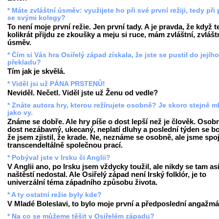
* Máte zvláštní úsměv: využijete ho při své první režiji, tedy při 
se svými kolegy?
To není moje první režie. Jen první tady. A je pravda, že když 
kolikrát přijdu ze zkoušky a meju si ruce, mám zvláštní, zvlášt
úsměv.
* Čím si Vás hra Osiřelý západ získala, že jste se pustil do jejího
překladu?
Tím jak je skvělá.
* Viděl jsi už PÁNA PRSTENŮ!
Neviděl. Nečetl. Viděl jste už Ženu od vedle?
* Znáte autora hry, kterou režírujete osobně? Je skoro stejně m
jako vy.
Známe se dobře. Ale hry píše o dost lepší než je člověk. Osobn
dost nezábavný, ukecaný, neplatí dluhy a poslední týden se bo
že jsem zjistil, že krade. Ne, neznáme se osobně, ale jsme spo
transcendeltálně společnou prací.
* Pobýval jste v Irsku či Anglii?
V Anglii ano, po Irsku jsem vždycky toužil, ale nikdy se tam as
naštěstí nedostal. Ale Osiřelý západ není Irský folklór, je to
univerzální téma západního způsobu života.
* A ty ostatní režie byly kde?
V Mladé Boleslavi, to bylo moje první a předposlední angažmá
* Na co se můžeme těšit v Osiřelém západu?