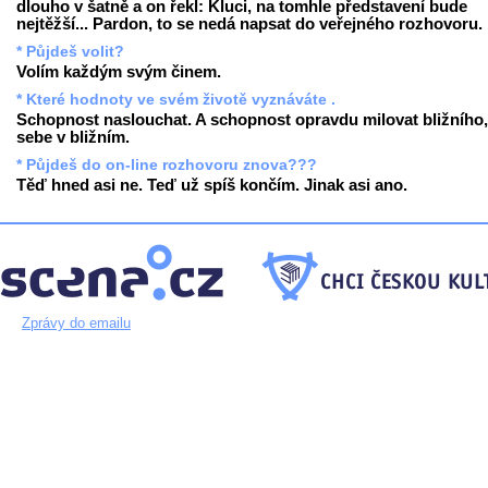
dlouho v šatně a on řekl: Kluci, na tomhle představení bude
nejtěžší... Pardon, to se nedá napsat do veřejného rozhovoru.
* Půjdeš volit?
Volím každým svým činem.
* Které hodnoty ve svém životě vyznáváte .
Schopnost naslouchat. A schopnost opravdu milovat bližního,
sebe v bližním.
* Půjdeš do on-line rozhovoru znova???
Těď hned asi ne. Teď už spíš končím. Jinak asi ano.
Zprávy do emailu