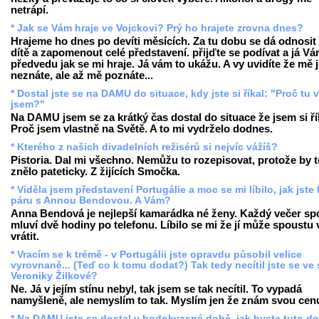
netrápí.
* Jak se Vám hraje ve Vojckovi? Prý ho hrajete zrovna dnes?
Hrajeme ho dnes po devíti měsících. Za tu dobu se dá odnosit 
dítě a zapomenout celé představení. přijďte se podívat a já V
předvedu jak se mi hraje. Já vám to ukážu. A vy uvidíte že mě 
neznáte, ale až mě poznáte...
* Dostal jste se na DAMU do situace, kdy jste si říkal: "Proč tu 
jsem?"
Na DAMU jsem se za krátký čas dostal do situace že jsem si ří
Proč jsem vlastně na Světě. A to mi vydrželo dodnes.
* Kterého z našich divadelních režisérů si nejvíc vážíš?
Pistoria. Dal mi všechno. Nemůžu to rozepisovat, protože by t
znělo pateticky. Z žijících Smočka.
* Viděla jsem představení Portugálie a moc se mi líbilo, jak jste 
páru s Annou Bendovou. A Vám?
Anna Bendová je nejlepší kamarádka né ženy. Každý večer sp
mluví dvě hodiny po telefonu. Líbilo se mi že jí může spoustu 
vrátit.
* Vracím se k trémě - v Portugálii jste opravdu působil velice
vyrovnaně... (Teď co k tomu dodat?) Tak tedy necítil jste se ve 
Veroniky Žilkové?
Ne. Já v jejím stínu nebyl, tak jsem se tak necítil. To vypadá
namyšleně, ale nemyslím to tak. Myslím jen že znám svou cen
* Na DAMU jste se dostal v hodokvasné době, jak byste tuto d