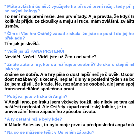
* Máte zvláštní úsměv: využijete ho při své první režiji, tedy při 
se svými kolegy?
To není moje první režie. Jen první tady. A je pravda, že když 
kolikrát přijdu ze zkoušky a meju si ruce, mám zvláštní, zvlášt
úsměv.
* Čím si Vás hra Osiřelý západ získala, že jste se pustil do jejího
překladu?
Tím jak je skvělá.
* Viděl jsi už PÁNA PRSTENŮ!
Neviděl. Nečetl. Viděl jste už Ženu od vedle?
* Znáte autora hry, kterou režírujete osobně? Je skoro stejně m
jako vy.
Známe se dobře. Ale hry píše o dost lepší než je člověk. Osobn
dost nezábavný, ukecaný, neplatí dluhy a poslední týden se bo
že jsem zjistil, že krade. Ne, neznáme se osobně, ale jsme spo
transcendeltálně společnou prací.
* Pobýval jste v Irsku či Anglii?
V Anglii ano, po Irsku jsem vždycky toužil, ale nikdy se tam as
naštěstí nedostal. Ale Osiřelý západ není Irský folklór, je to
univerzální téma západního způsobu života.
* A ty ostatní režie byly kde?
V Mladé Boleslavi, to bylo moje první a předposlední angažmá
* Na co se můžeme těšit v Osiřelém západu?