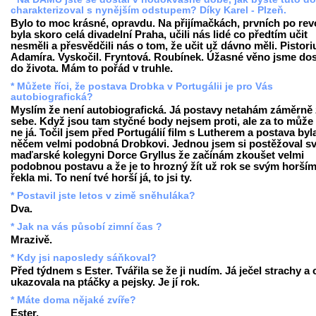
charakterizoval s nynějším odstupem? Díky Karel - Plzeň.
Bylo to moc krásné, opravdu. Na přijímačkách, prvních po revo
byla skoro celá divadelní Praha, učili nás lidé co předtím učit
nesměli a přesvědčili nás o tom, že učit už dávno měli. Pistori
Adamíra. Vyskočil. Fryntová. Roubínek. Úžasné věno jsme dos
do života. Mám to pořád v truhle.
* Můžete říci, že postava Drobka v Portugálii je pro Vás
autobiografická?
Myslím že není autobiografická. Já postavy netahám záměrně
sebe. Když jsou tam styčné body nejsem proti, ale za to může 
ne já. Točil jsem před Portugálií film s Lutherem a postava byl
něčem velmi podobná Drobkovi. Jednou jsem si postěžoval s
maďarské kolegyni Dorce Gryllus že začínám zkoušet velmi
podobnou postavu a že je to hrozný žít už rok se svým horším 
řekla mi. To není tvé horší já, to jsi ty.
* Postavil jste letos v zimě sněhuláka?
Dva.
* Jak na vás působí zimní čas ?
Mrazivě.
* Kdy jsi naposledy sáňkoval?
Před týdnem s Ester. Tvářila se že ji nudím. Já ječel strachy a
ukazovala na ptáčky a pejsky. Je jí rok.
* Máte doma nějaké zvíře?
Ester.