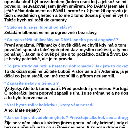
opustila chuť být prezidentem (kolem osmi let) a jelikož se mi 
povedlo, neuvažoval jsem jiným směrem. Po DAMU jsem ale š
ještě dělat dokument na FAMU, protože už jsem žil opravdu je
těch divadelních ghetech a to mě z toho docela příjemně vytrh
Takže bych asi točil dokumenty.
* Stalo se ti, že jsi blbnul od slávy?
Zvládám blbnout velmi progresivně i bez slávy.
* Co bylo těžší přijímačky na DAMU anebo první angažmá?
První angažmá. Přijímačky člověk dělá ve chvíli kdy má o tom
povolání spoustu falešných představ, myslím naštěstí, a ty mu
pomáhají. Jakmile člověk přijde o to pozlátko, začíná život. Bo
je hezky patetické, ale je to pravda.
* To jste studoval rezii a herectvi dohromady? Jak jste to doka
To dokázali spíš mí učitelé Luboš Pistorius a Jiří Adamíra, já j
dělal co jsem stačil, oni mě rozpůlili a přitom neusmrtili.
* Zápasíte někdy s trémou ?
Vždycky. Ale to k tomu patří. Před poslední premiérou Portugá
Činoheráku jsem poprvé zápasil s tím, že se tréma ne a ne dos
a to bylo teprve maso.
* Vzal byste roli v kolektivu , který vám nesedí.
Ano. Máte nějaký?
* Jak se žije v divadelním ghetu? Převažuje alkohol, sex a drog
Žije se v něm jako v každém jiném ghetu, někdy krásně jindy 
hezky a převažuje to co si člověk vybere. Alkohol a drogy mě