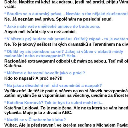
Dobře. Napište mi když tak adresu, jestli mě praští, přijdu Vám
vrátit.
* Soudím se o autorský práva... Nemáte s tím nějaké zkušenost
Ne. Já neznám svá práva. Spoléhám na poslední soud.
* Jaké máte vaše umělecké ambice do budoucna.
Abych měl tvůrčí síly víc než ambicí.
* V březnu prý budete mít premiéru. Osiřelý západ - to je weste
Ne. To je takový sešlost Irských dramatiků s Tarantinem na div
* Oblíkl by sis pánskou sukni? Jakej si vůbec v oblasti módy -
racionální nebo extravagantní? Hela.
Racionálně extravagantní odbobí už mám za sebou. Teď mě ob
Kateřina.
* Můžeme o herectví hovořit jako o práci?
Kdo to napsal? A proč ne??!!
* Na jakou divadelní roli rád vzpomínáš a naopak?
Vy filozofe! Je těžké psát o něčem na co si člověk nevzpomíná
Zatím myslím že si vzpomínám na všechny, uvidíme za třicet le
* Kateřina Kornová? Tak to bys tu sukni mohl mít...
Kateřina Lojdová. To je moje žena. Ale ne ta která se vám hne
vybavila. Moje je ta z divadla ABC.
* Nudíš se v Činoherním klubu?
Vůbec. Ale je představení, ve kterém sedíme s Michalem Pavla