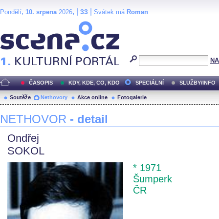
,
, |
|
33
Pondělí
10. srpena
2026
Svátek má
Roman
Scéna.cz
NA
ČASOPIS
KDY, KDE, CO, KDO
SPECIÁLNÍ
SLUŽBY/INFO
Soutěže
Nethovory
Akce online
Fotogalerie
NETHOVOR
- detail
Ondřej
SOKOL
* 1971
Šumperk
ČR