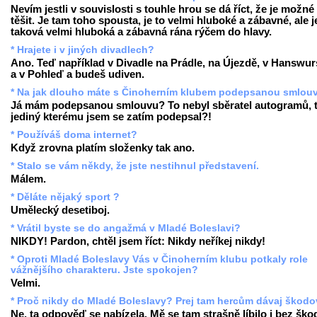
Nevím jestli v souvislosti s touhle hrou se dá říct, že je možné
těšit. Je tam toho spousta, je to velmi hluboké a zábavné, ale j
taková velmi hluboká a zábavná rána rýčem do hlavy.
* Hrajete i v jiných divadlech?
Ano. Teď například v Divadle na Prádle, na Újezdě, v Hanswur
a v Pohleď a budeš udiven.
* Na jak dlouho máte s Činoherním klubem podepsanou smlou
Já mám podepsanou smlouvu? To nebyl sběratel autogramů, 
jediný kterému jsem se zatím podepsal?!
* Používáš doma internet?
Když zrovna platím složenky tak ano.
* Stalo se vám někdy, že jste nestihnul představení.
Málem.
* Děláte nějaký sport ?
Umělecký desetiboj.
* Vrátil byste se do angažmá v Mladé Boleslavi?
NIKDY! Pardon, chtěl jsem říct: Nikdy neříkej nikdy!
* Oproti Mladé Boleslavy Vás v Činoherním klubu potkaly role
vážnějšího charakteru. Jste spokojen?
Velmi.
* Proč nikdy do Mladé Boleslavy? Prej tam hercům dávaj škodov
Ne, ta odpověď se nabízela. Mě se tam strašně líbilo i bez ško