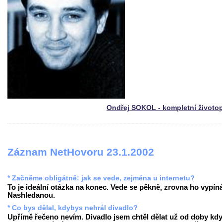
Ondřej SOKOL - kompletní životo
Záznam NetHovoru 23.1.2002
* Začněme obligátně: jak se vede, zejména u internetu?
To je ideální otázka na konec. Vede se pěkně, zrovna ho vypín
Nashledanou.
* Co bys dělal, kdybys nehrál divadlo?
Upřímě řečeno nevím. Divadlo jsem chtěl dělat už od doby kd