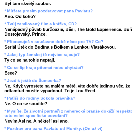
Byl tam skvělý soubor.
* Můžete prosím pozdravovat pana Pavlatu?
Ano. Od koho?
* Tvůj zamilovaný film a knížka, CD?
Nenápadný půvab buržoazie, Běsi, The Gold Expierience. Buň
Dostojevský, Prince.
* Připravuješ v současné době něco pro TV? Co?
Seriál Útěk do Budína s Bolkem a Lenkou Vlasákovou.
* Jakej typ ženskej tě nejvíce rajcuje?
Ty co se na tohle neptají.
* Co se líp hraje pitomci nebo chytráci?
Eeee?
* Jezdíš ještě do Šumperka?
Ne. Když vyrostete na malém mětě, víte dobře jedinou věc, že
odtamtud musíte vypadnout. To je Lou Reed.
* Patříš do rodiny Sokola právníka?
Ne. O co se soudíte?
* Myslíte, že životní partneři z neherecké branže dokáží respekt
toto velmi specifické povolání?
Nevím Asi ne. A někteří asi ano.
* Pozdrav pro pana Pavlatu od Moniky. (On už ví)