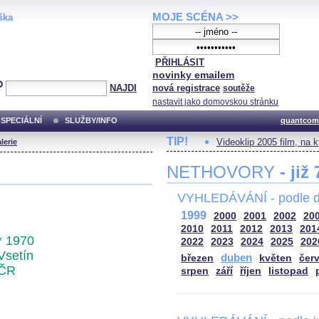
MOJE SCÉNA >>
ška
PŘIHLÁSIT
novinky emailem
NAJDI
nová registrace
soutěže
nastavit jako domovskou stránku
SPECIÁLNÍ
SLUŽBY/INFO
quantcom
TIP!
Videoklip 2005 film, na 
lerie
NETHOVORY
- již
VYHLEDÁVÁNÍ - podle d
1999
2000
2001
2002
20
2010
2011
2012
2013
201
* 1970
2022
2023
2024
2025
202
Vsetín
duben
březen
květen
čer
ČR
srpen
září
říjen
listopad