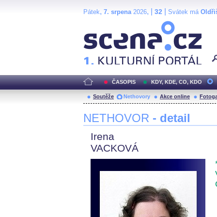
,
, |
|
32
Pátek
7. srpena
2026
Svátek má
Oldři
Scéna.cz
ČASOPIS
KDY, KDE, CO, KDO
Soutěže
Nethovory
Akce online
Fotoga
NETHOVOR
- detail
Irena
VACKOVÁ