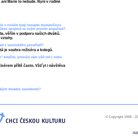
ani Marie to nebude. Nyní v rodině
dlo v novém kraji nenajde dostatečnou
 vůbec spojená se svým prvním angažmá?
vda, věřím v podporu našich diváků.
 vztahy.
lad z vesnického prostředí?
tá je souhra režiséra a kolegů.
" krejčím, protože vám ušil roli ( nebo
isérem příliš často. Vždˇyt i návštěva
kých divadel, nasednete?
© Copyright 1998 - 20
qu