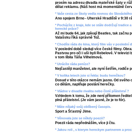
prosím na adresu divadla mateřské šaty v rů
dělat reklamu. (Náš host má momentálně červ
* Vaše cesta ze školy vedla rovnou do Slováckého
Ano spojem Brno - Uherské Hradiště v 9:30 r
* Pocházíte z kraje, kde se stále dodržují tradice a
herecké práce?
Až mi bude 64, jak zpívají Beatles, tak začnu 
Valašsku říká správně Tož.
* Chodíte ráda do kina, který film vás v poslední 
V poslední době sleduji více české filmy. Obr
Pastvou pro oči i uši byli Rebelové. V televizi
v tom líbila Táňa Vilhelmová.
* Utrácíte ráda peníze?
Nejčastěji manželovi, ale nyní šetřím, rodiče po
* V kolika letech jste si řekla: budu herečkou?
Dosud v této otázce nemám jasno. Od svého ok
co dělám, naplňuje poslání herečky.
* Vládne v divadle rivalita nebo čisté přátelství ?
Vzhledem k tomu, že zde není přítomen ředitel d
plná přátelství. (Je vám jasné, že je to fór).
* Máte nějaký svůj oblíbený časopis.
Sport a Šťastný Jime.
* Věnovala jste se někdy poezii?
Poezii ráda nepřednáším, více ji čtu.
* Jakou roli , s kterym hereckym partnerem a proc,