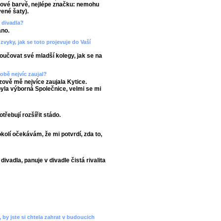
žové barvě, nejlépe značku: nemohu
ené šaty).
 divadla?
áno.
 zvyky, jak se toto projevuje do Vaší
poučovat své mladší kolegy, jak se na
době nejvíc zaujal?
azově mě nejvíce zaujala Kytice.
 byla výborná Společnice, velmi se mi
třebují rozšířit stádo.
olí očekávám, že mi potvrdí, zda to,
ivadla, panuje v divadle čistá rivalita
 by jste si chtela zahrat v budoucich