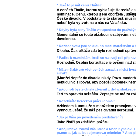
* Jaké to je mít cenu Thálie?
V cenách Thálie, kterou vyhlašuje Herecká aso
nominace. Cenu, kterou jsem obdržela , udělu
České divadlo. V podstatě je to starost, musím
neboť byla vytvořena u nás na Valašsku.
* Kdyby byla ceny Thálie vstupenkou do pražskýc
Momentálně se touto otázkou nezabývám, n
dovolenou.
* Rozhodovala jste se dlouho mezi mateřstvím a 
Dlouho. Čas ulkáže zda bylo rozhodnutí sprá
* Patříte k maminkám, kteří se na svoji roli připr
Rozhodně. Osobní konzultace je ovšem nad zl
* Máte nějaké gró výchovných zásad, z nichž byst
slevit?
(Manžel šeptá: do divadla nikdy. Pozn. moderáto
nebudu nic slibovat, aby později potomek netrv
* jakou roli byste chtela ztvarnit z del w.shakespe
Teď to opravdu neřeším. Zeptejte se mě za ro
* Rozebíráte hereckou práci i doma?
Vzhledem k tomu, že s manželem pracujeme ve
vyhnout. Ještě, že náš pes divadlu nerozumí.
* Jak je Vám po povedeném představení ?
Jako žháři po zdařilém požáru.
* Ahoj Irenko, zdraví Vás Jarda a Marie Kynclovi
ptáme se jak se bude jmenovat miminko ? A co p