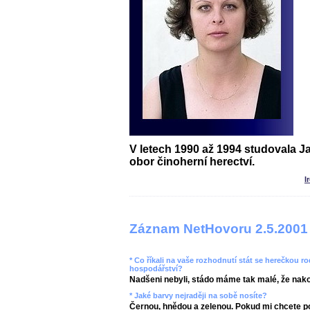
V letech 1990 až 1994 studovala 
obor činoherní herectví.
I
Záznam NetHovoru 2.5.2001
* Co říkali na vaše rozhodnutí stát se herečkou ro
hospodářství?
Nadšeni nebyli, stádo máme tak malé, že nako
* Jaké barvy nejraději na sobě nosíte?
Černou, hnědou a zelenou. Pokud mi chcete po