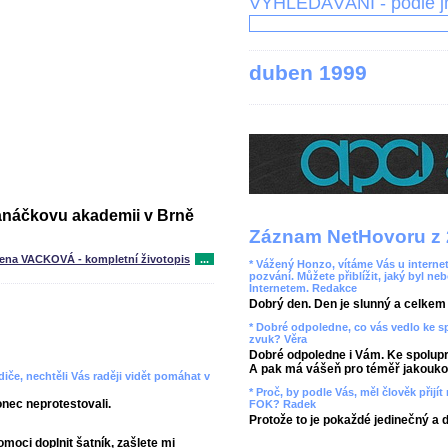
VYHLEDÁVÁNÍ - podle 
duben 1999
Janáčkovu akademii v Brně
Záznam NetHovoru z 
rena VACKOVÁ - kompletní životopis
...
* Vážený Honzo, vítáme Vás u internet
pozvání. Můžete přiblížit, jaký byl ne
Internetem. Redakce
Dobrý den. Den je slunný a celkem r
* Dobré odpoledne, co vás vedlo ke 
zvuk? Věra
Dobré odpoledne i Vám. Ke spolupr
A pak má vášeň pro téměř jakoukol
diče, nechtěli Vás raději vidět pomáhat v
* Proč, by podle Vás, měl člověk přij
nec neprotestovali.
FOK? Radek
Protože to je pokaždé jedinečný a 
moci doplnit šatník, zašlete mi