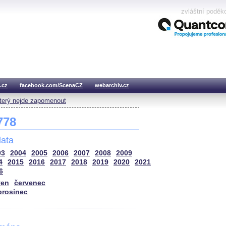
zvláštní poděk
.cz
facebook.com/ScenaCZ
webarchiv.cz
který nejde zapomenout
 778
ata
03
2004
2005
2006
2007
2008
2009
4
2015
2016
2017
2018
2019
2020
2021
6
ven
červenec
prosinec