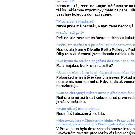
sezonach?
Zdravíme Tě, Peco, do Anglie. Většinou se na 
těším . Příjemné vzpomínky mám na pana Jiříh
všechny kolegy z domácí scény.
* Proč zrovna Hradiště?
Nikde jinde mě nechtěli, a nyní zase nechci já.
* Umíte drát peří?
Peří ne, ale zase umím šústat a drhnout kukuři
* Měla jste možnost v průběhu studií hostovat v
Hostovala jsem v Divadle Bolka Polívky v Po
Díky této zkušenosti jsem dostala nabídku do
* Šla byste do stálého angažmá do Brna nebo Pr
Máte nějakou konkrétní nabídku?
* Stalo se vám už, že jste hrála před poloprázdný
Poloprázdné jeviště je častým jevem. Pokud mys
není to nic nepříjemného. Když je divák vnímav
nerozhoduje.
* Jak se cítíte,když máte v divadle před premiérou
Nejhůře je mi asi třicet sekund před první repl
je vše v pořádku.
* Máte nějaký lék na trému?
Nesmí být obsazená toaleta.
* Hostovala jste v Činoherním klubu v Praze ve h
porovnat, jak se pracuje v Praze a jak u Vás v div
V Praze jsem byla dosazena do hotové inscenac
Slováckém divadle procházím většinou celým