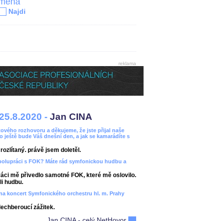
jména
Najdi
reklama
25.8.2020 -
Jan CINA
ového rozhovoru a děkujeme, že jste přijal naše
bo ještě bude Váš dnešní den, a jak se kamarádíte s
ozlítaný. právě jsem doletěl.
spolupráci s FOK? Máte rád symfonickou hudbu a
áci mě přivedlo samotné FOK, které mě oslovilo.
i hudbu.
ít na koncert Symfonického orchestru hl. m. Prahy
dechberoucí zážitek.
Jan CINA - celý NetHovor