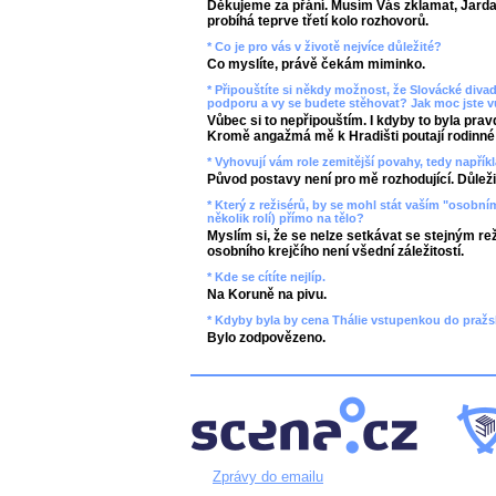
Děkujeme za přání. Musím Vás zklamat, Jarda 
probíhá teprve třetí kolo rozhovorů.
* Co je pro vás v životě nejvíce důležité?
Co myslíte, právě čekám miminko.
* Připouštíte si někdy možnost, že Slovácké diva
podporu a vy se budete stěhovat? Jak moc jste
Vůbec si to nepřipouštím. I kdyby to byla pra
Kromě angažmá mě k Hradišti poutají rodinné
* Vyhovují vám role zemitější povahy, tedy napřík
Původ postavy není pro mě rozhodující. Důleži
* Který z režisérů, by se mohl stát vaším "osobním
několik rolí) přímo na tělo?
Myslím si, že se nelze setkávat se stejným rež
osobního krejčího není všední záležitostí.
* Kde se cítíte nejlíp.
Na Koruně na pivu.
* Kdyby byla by cena Thálie vstupenkou do pražs
Bylo zodpovězeno.
Zprávy do emailu