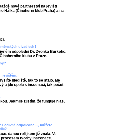
každé nové partnerství na jevišti
o Hálka (Činoherní klub Praha) a na
ci.
 brněnských divadlech?
divném odpoledni Dr. Zvonka Burkeho.
 Činoherního klubu v Praze.
ahy?
m jevištěm.
líte hlediště, tak to se stalo, ale
ý a jde spolu s inscenací, tak počet
.
ikou. Jakmile zjistím, že funguje hlas,
ře Podivné odpoledne ..., můžete
adle?
e. danou roli jsem již znala. Ve
 procesem tvorby inscenace.