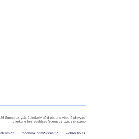
26 Scena.cz, z.ú. Jakékoliv užití obsahu včetně převzetí
článků je bez souhlasu Scena.cz, z.ú. zakázáno
antcom.cz
facebook.com/ScenaCZ
webarchiv.cz