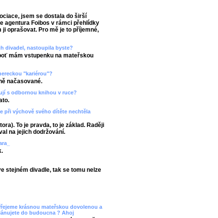
ciace, jsem se dostala do širší
je agentura Foibos v rámci přehlídky
 ji oprašovat. Pro mě je to příjemné,
h divadel, nastoupila byste?
eboť mám vstupenku na mateřskou
hereckou "kariérou"?
vně načasované.
avují s odbornou knihou v ruce?
ato.
e při výchově svého dítěte nechtěla
ra). To je pravda, to je základ. Raději
al na jejich dodržování.
ara_
k.
 stejném divadle, tak se tomu nelze
. Přejeme krásnou mateřskou dovolenou a
lánujete do budoucna ? Ahoj