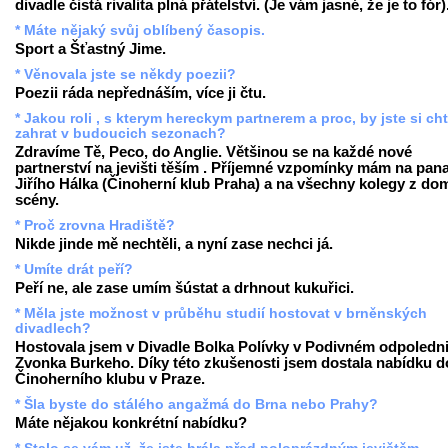
divadle čistá rivalita plná přátelství. (Je vám jasné, že je to fór)
* Máte nějaký svůj oblíbený časopis.
Sport a Šťastný Jime.
* Věnovala jste se někdy poezii?
Poezii ráda nepřednáším, více ji čtu.
* Jakou roli , s kterym hereckym partnerem a proc, by jste si ch
zahrat v budoucich sezonach?
Zdravíme Tě, Peco, do Anglie. Většinou se na každé nové
partnerství na jevišti těším . Příjemné vzpomínky mám na pan
Jiřího Hálka (Činoherní klub Praha) a na všechny kolegy z do
scény.
* Proč zrovna Hradiště?
Nikde jinde mě nechtěli, a nyní zase nechci já.
* Umíte drát peří?
Peří ne, ale zase umím šústat a drhnout kukuřici.
* Měla jste možnost v průběhu studií hostovat v brněnských
divadlech?
Hostovala jsem v Divadle Bolka Polívky v Podivném odpoledni
Zvonka Burkeho. Díky této zkušenosti jsem dostala nabídku d
Činoherního klubu v Praze.
* Šla byste do stálého angažmá do Brna nebo Prahy?
Máte nějakou konkrétní nabídku?