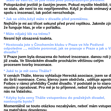
* Stalo se vám už, že jste hrála před poloprázdným jevištěm.
Poloprázdné jeviště je častým jevem. Pokud myslíte hlediště, t
se stalo, ale není to nic nepříjemného. Když je divák vnímavý a
spolu s inscenací, tak počet nerozhoduje.
* Jak se cítíte,když máte v divadle před premiérou.
Nejhůře je mi asi třicet sekund před první replikou. Jakmile zji
že funguje hlas, je vše v pořádku.
* Máte nějaký lék na trému?
Nesmí být obsazená toaleta.
* Hostovala jste v Činoherním klubu v Praze ve hře Podivné
odpoledne ..., můžete porovnat, jak se pracuje v Praze a jak u V
divadle?
V Praze jsem byla dosazena do hotové inscenace. danou roli 
již znala. Ve Slováckém divadle procházím většinou celým
procesem tvorby inscenace.
* Jaké to je mít cenu Thálie?
V cenách Thálie, kterou vyhlašuje Herecká asociace, jsem se d
do širší nominace. Cenu, kterou jsem obdržela , uděluje agent
Foibos v rámci přehlídky České divadlo. V podstatě je to staro
musím ji oprašovat. Pro mě je to příjemné, neboť byla vytvoře
nás na Valašsku.
* Kdyby byla ceny Thálie vstupenkou do pražských divadel,
nastoupila byste?
Momentálně se touto otázkou nezabývám, neboť mám vstupe
na mateřskou dovolenou.