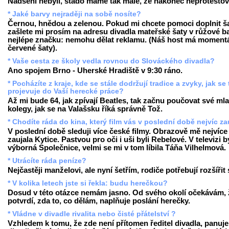
Nadšeni nebyli, stádo máme tak malé, že nakonec neprotestova
* Jaké barvy nejraději na sobě nosíte?
Černou, hnědou a zelenou. Pokud mi chcete pomoci doplnit ša
zašlete mi prosím na adresu divadla mateřské šaty v růžové b
nejlépe značku: nemohu dělat reklamu. (Náš host má moment
červené šaty).
* Vaše cesta ze školy vedla rovnou do Slováckého divadla?
Ano spojem Brno - Uherské Hradiště v 9:30 ráno.
* Pocházíte z kraje, kde se stále dodržují tradice a zvyky, jak se
projevuje do Vaší herecké práce?
Až mi bude 64, jak zpívají Beatles, tak začnu poučovat své ml
kolegy, jak se na Valašsku říká správně Tož.
* Chodíte ráda do kina, který film vás v poslední době nejvíc za
V poslední době sleduji více české filmy. Obrazově mě nejvíce
zaujala Kytice. Pastvou pro oči i uši byli Rebelové. V televizi b
výborná Společnice, velmi se mi v tom líbila Táňa Vilhelmová.
* Utrácíte ráda peníze?
Nejčastěji manželovi, ale nyní šetřím, rodiče potřebují rozšířit
* V kolika letech jste si řekla: budu herečkou?
Dosud v této otázce nemám jasno. Od svého okolí očekávám, 
potvrdí, zda to, co dělám, naplňuje poslání herečky.
* Vládne v divadle rivalita nebo čisté přátelství ?
Vzhledem k tomu, že zde není přítomen ředitel divadla, panuje