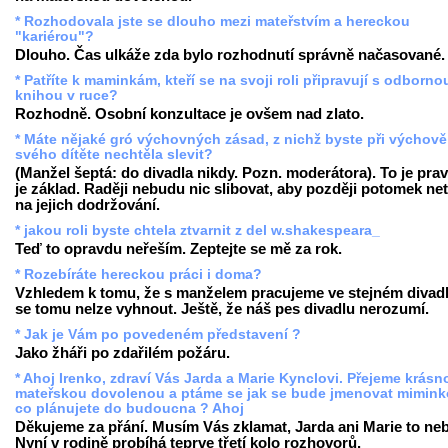
* Rozhodovala jste se dlouho mezi mateřstvím a hereckou
"kariérou"?
Dlouho. Čas ulkáže zda bylo rozhodnutí správně načasované.
* Patříte k maminkám, kteří se na svoji roli připravují s odborno
knihou v ruce?
Rozhodně. Osobní konzultace je ovšem nad zlato.
* Máte nějaké gró výchovných zásad, z nichž byste při výchově
svého dítěte nechtěla slevit?
(Manžel šeptá: do divadla nikdy. Pozn. moderátora). To je prav
je základ. Raději nebudu nic slibovat, aby později potomek net
na jejich dodržování.
* jakou roli byste chtela ztvarnit z del w.shakespeara_
Teď to opravdu neřeším. Zeptejte se mě za rok.
* Rozebíráte hereckou práci i doma?
Vzhledem k tomu, že s manželem pracujeme ve stejném divadl
se tomu nelze vyhnout. Ještě, že náš pes divadlu nerozumí.
* Jak je Vám po povedeném představení ?
Jako žháři po zdařilém požáru.
* Ahoj Irenko, zdraví Vás Jarda a Marie Kynclovi. Přejeme krásn
mateřskou dovolenou a ptáme se jak se bude jmenovat mimink
co plánujete do budoucna ? Ahoj
Děkujeme za přání. Musím Vás zklamat, Jarda ani Marie to ne
Nyní v rodině probíhá teprve třetí kolo rozhovorů.