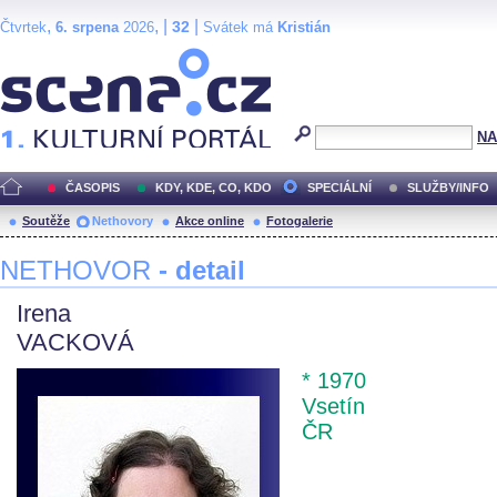
,
, |
|
32
Čtvrtek
6. srpena
2026
Svátek má
Kristián
Scéna.cz
NA
ČASOPIS
KDY, KDE, CO, KDO
SPECIÁLNÍ
SLUŽBY/INFO
Soutěže
Nethovory
Akce online
Fotogalerie
NETHOVOR
- detail
Irena
VACKOVÁ
* 1970
Vsetín
ČR