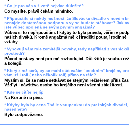
* Co je pro vás v životě nejvíce důležité?
Co myslíte, právě čekám miminko.
* Připouštíte si někdy možnost, že Slovácké divadlo v novém kr
nenajde dostatečnou podporu a vy se budete stěhovat? Jak m
jste vůbec spojená se svým prvním angažmá?
Vůbec si to nepřipouštím. I kdyby to byla pravda, věřím v pod
našich diváků. Kromě angažmá mě k Hradišti poutají rodinné
vztahy.
* Vyhovují vám role zemitější povahy, tedy například z vesnick
prostředí?
Původ postavy není pro mě rozhodující. Důležitá je souhra rež
a kolegů.
* Který z režisérů, by se mohl stát vaším "osobním" krejčím, pr
vám ušil roli ( nebo několik rolí) přímo na tělo?
Myslím si, že se nelze setkávat se stejným režisérem příliš čas
Vždˇyt i návštěva osobního krejčího není všední záležitostí.
* Kde se cítíte nejlíp.
Na Koruně na pivu.
* Kdyby byla by cena Thálie vstupenkou do pražských divadel,
nasednete?
Bylo zodpovězeno.