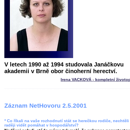
V letech 1990 až 1994 studovala Janáčkovu
akademii v Brně obor činoherní herectví.
Irena VACKOVÁ - kompletní životo
Záznam NetHovoru 2.5.2001
* Co říkali na vaše rozhodnutí stát se herečkou rodiče, nechtěli
raději vidět pomáhat v hospodářství?