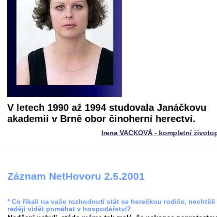
V letech 1990 až 1994 studovala Janáčkovu
akademii v Brně obor činoherní herectví.
Irena VACKOVÁ - kompletní životo
Záznam NetHovoru 2.5.2001
* Co říkali na vaše rozhodnutí stát se herečkou rodiče, nechtěli
raději vidět pomáhat v hospodářství?