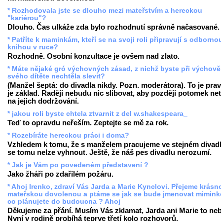
* Rozhodovala jste se dlouho mezi mateřstvím a hereckou
"kariérou"?
Dlouho. Čas ulkáže zda bylo rozhodnutí správně načasované.
* Patříte k maminkám, kteří se na svoji roli připravují s odborno
knihou v ruce?
Rozhodně. Osobní konzultace je ovšem nad zlato.
* Máte nějaké gró výchovných zásad, z nichž byste při výchově
svého dítěte nechtěla slevit?
(Manžel šeptá: do divadla nikdy. Pozn. moderátora). To je prav
je základ. Raději nebudu nic slibovat, aby později potomek net
na jejich dodržování.
* jakou roli byste chtela ztvarnit z del w.shakespeara_
Teď to opravdu neřeším. Zeptejte se mě za rok.
* Rozebíráte hereckou práci i doma?
Vzhledem k tomu, že s manželem pracujeme ve stejném divadl
se tomu nelze vyhnout. Ještě, že náš pes divadlu nerozumí.
* Jak je Vám po povedeném představení ?
Jako žháři po zdařilém požáru.
* Ahoj Irenko, zdraví Vás Jarda a Marie Kynclovi. Přejeme krásn
mateřskou dovolenou a ptáme se jak se bude jmenovat mimink
co plánujete do budoucna ? Ahoj
Děkujeme za přání. Musím Vás zklamat, Jarda ani Marie to ne
Nyní v rodině probíhá teprve třetí kolo rozhovorů.