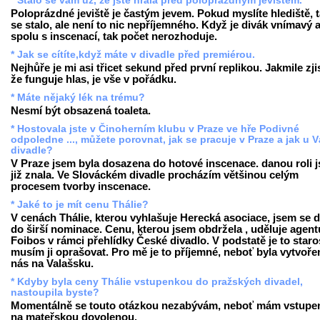
* Stalo se vám už, že jste hrála před poloprázdným jevištěm.
Poloprázdné jeviště je častým jevem. Pokud myslíte hlediště, t
se stalo, ale není to nic nepříjemného. Když je divák vnímavý a
spolu s inscenací, tak počet nerozhoduje.
* Jak se cítíte,když máte v divadle před premiérou.
Nejhůře je mi asi třicet sekund před první replikou. Jakmile zji
že funguje hlas, je vše v pořádku.
* Máte nějaký lék na trému?
Nesmí být obsazená toaleta.
* Hostovala jste v Činoherním klubu v Praze ve hře Podivné
odpoledne ..., můžete porovnat, jak se pracuje v Praze a jak u V
divadle?
V Praze jsem byla dosazena do hotové inscenace. danou roli 
již znala. Ve Slováckém divadle procházím většinou celým
procesem tvorby inscenace.
* Jaké to je mít cenu Thálie?
V cenách Thálie, kterou vyhlašuje Herecká asociace, jsem se d
do širší nominace. Cenu, kterou jsem obdržela , uděluje agent
Foibos v rámci přehlídky České divadlo. V podstatě je to staro
musím ji oprašovat. Pro mě je to příjemné, neboť byla vytvoře
nás na Valašsku.
* Kdyby byla ceny Thálie vstupenkou do pražských divadel,
nastoupila byste?
Momentálně se touto otázkou nezabývám, neboť mám vstupe
na mateřskou dovolenou.