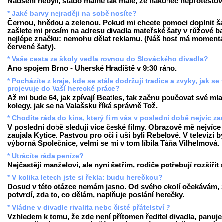
Nadšeni nebyli, stádo máme tak malé, že nakonec neprotestova
* Jaké barvy nejraději na sobě nosíte?
Černou, hnědou a zelenou. Pokud mi chcete pomoci doplnit ša
zašlete mi prosím na adresu divadla mateřské šaty v růžové b
nejlépe značku: nemohu dělat reklamu. (Náš host má moment
červené šaty).
* Vaše cesta ze školy vedla rovnou do Slováckého divadla?
Ano spojem Brno - Uherské Hradiště v 9:30 ráno.
* Pocházíte z kraje, kde se stále dodržují tradice a zvyky, jak se
projevuje do Vaší herecké práce?
Až mi bude 64, jak zpívají Beatles, tak začnu poučovat své ml
kolegy, jak se na Valašsku říká správně Tož.
* Chodíte ráda do kina, který film vás v poslední době nejvíc za
V poslední době sleduji více české filmy. Obrazově mě nejvíce
zaujala Kytice. Pastvou pro oči i uši byli Rebelové. V televizi b
výborná Společnice, velmi se mi v tom líbila Táňa Vilhelmová.
* Utrácíte ráda peníze?
Nejčastěji manželovi, ale nyní šetřím, rodiče potřebují rozšířit
* V kolika letech jste si řekla: budu herečkou?
Dosud v této otázce nemám jasno. Od svého okolí očekávám, 
potvrdí, zda to, co dělám, naplňuje poslání herečky.
* Vládne v divadle rivalita nebo čisté přátelství ?
Vzhledem k tomu, že zde není přítomen ředitel divadla, panuje