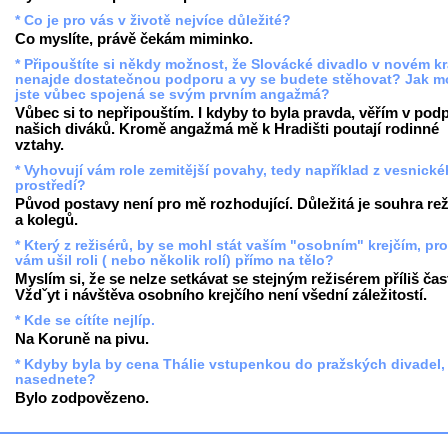
* Co je pro vás v životě nejvíce důležité?
Co myslíte, právě čekám miminko.
* Připouštíte si někdy možnost, že Slovácké divadlo v novém kr
nenajde dostatečnou podporu a vy se budete stěhovat? Jak m
jste vůbec spojená se svým prvním angažmá?
Vůbec si to nepřipouštím. I kdyby to byla pravda, věřím v pod
našich diváků. Kromě angažmá mě k Hradišti poutají rodinné
vztahy.
* Vyhovují vám role zemitější povahy, tedy například z vesnick
prostředí?
Původ postavy není pro mě rozhodující. Důležitá je souhra rež
a kolegů.
* Který z režisérů, by se mohl stát vaším "osobním" krejčím, pr
vám ušil roli ( nebo několik rolí) přímo na tělo?
Myslím si, že se nelze setkávat se stejným režisérem příliš čas
Vždˇyt i návštěva osobního krejčího není všední záležitostí.
* Kde se cítíte nejlíp.
Na Koruně na pivu.
* Kdyby byla by cena Thálie vstupenkou do pražských divadel,
nasednete?
Bylo zodpovězeno.