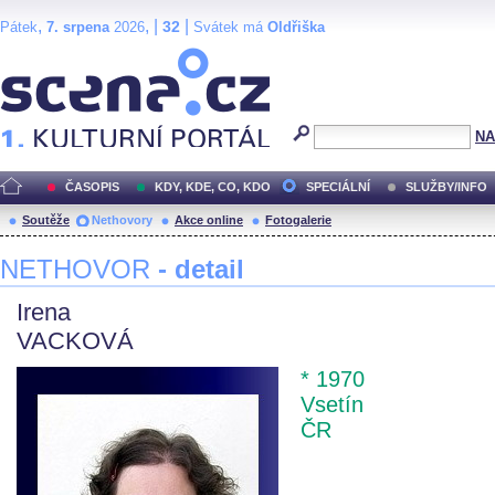
,
, |
|
32
Pátek
7. srpena
2026
Svátek má
Oldřiška
Scéna.cz
NA
ČASOPIS
KDY, KDE, CO, KDO
SPECIÁLNÍ
SLUŽBY/INFO
Soutěže
Nethovory
Akce online
Fotogalerie
NETHOVOR
- detail
Irena
VACKOVÁ
* 1970
Vsetín
ČR