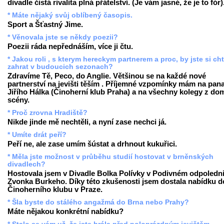
divadle čistá rivalita plná přátelství. (Je vám jasné, že je to fór)
* Máte nějaký svůj oblíbený časopis.
Sport a Šťastný Jime.
* Věnovala jste se někdy poezii?
Poezii ráda nepřednáším, více ji čtu.
* Jakou roli , s kterym hereckym partnerem a proc, by jste si ch
zahrat v budoucich sezonach?
Zdravíme Tě, Peco, do Anglie. Většinou se na každé nové
partnerství na jevišti těším . Příjemné vzpomínky mám na pan
Jiřího Hálka (Činoherní klub Praha) a na všechny kolegy z do
scény.
* Proč zrovna Hradiště?
Nikde jinde mě nechtěli, a nyní zase nechci já.
* Umíte drát peří?
Peří ne, ale zase umím šústat a drhnout kukuřici.
* Měla jste možnost v průběhu studií hostovat v brněnských
divadlech?
Hostovala jsem v Divadle Bolka Polívky v Podivném odpoledni
Zvonka Burkeho. Díky této zkušenosti jsem dostala nabídku d
Činoherního klubu v Praze.
* Šla byste do stálého angažmá do Brna nebo Prahy?
Máte nějakou konkrétní nabídku?