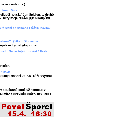
utě na cestách o)
? Jana z Brna
ejlepší houslař Jan Špidlen, ty druhé
 brzy moje také-s jejich koupí mi
ebo tě hraní od samého začátku bavilo?
esáhneš? :)Jitka z Olomouce
-pak už by to bylo poznat.
hotách. Neuvažuješ o změně? Pavla
lnicích.
l? David
 studijní období v USA. Těžko vybrat
 V současné době už nekupuji v
a nějaký speciální šátek, nechám si