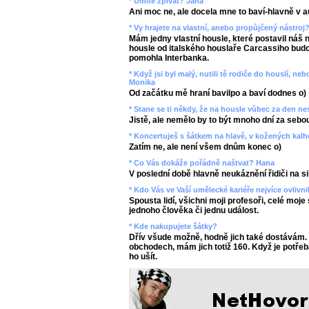
* Umíte zpívat? Jana
Ani moc ne, ale docela mne to baví-hlavně v a
* Vy hrajete na vlastní, anebo propůjčený nástroj
Mám jedny vlastní housle, které postavil náš n
housle od italského houslaře Carcassiho budou
pomohla Interbanka.
* Když jsi byl malý, nutili tě rodiče do houslí, n
Monika
Od začátku mě hraní bavilpo a baví dodnes o)
* Stane se ti někdy, že na housle vůbec za den n
Jistě, ale nemělo by to být mnoho dní za sebou
* Koncertuješ s šátkem na hlavě, v kožených kal
Zatím ne, ale není všem dnům konec o)
* Co Vás dokáže pořádně naštvat? Hana
V poslední době hlavně neukáznění řidiči na si
* Kdo Vás ve Vaší umělecké kariéře nejvíce ovlivni
Spousta lidí, všichni moji profesoři, celé moje
jednoho člověka či jednu událost.
* Kde nakupujete šátky?
Dřív všude možně, hodně jich také dostávám.
obchodech, mám jich totiž 160. Když je potřeb
ho ušít.