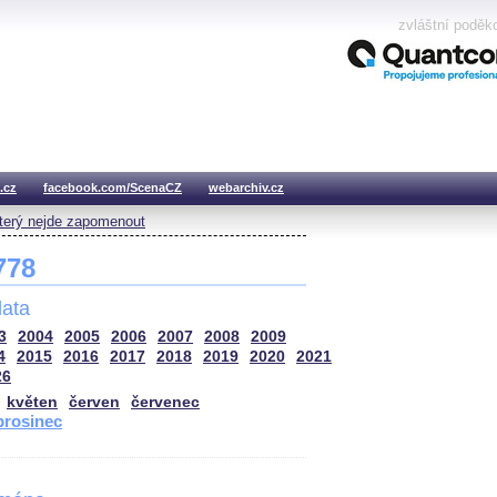
zvláštní poděk
.cz
facebook.com/ScenaCZ
webarchiv.cz
který nejde zapomenout
 778
ata
3
2004
2005
2006
2007
2008
2009
4
2015
2016
2017
2018
2019
2020
2021
26
květen
červen
červenec
prosinec