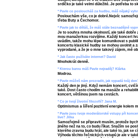
srdíčko je také velmi důležité. Je potřeba to 
* Pavle co posloucháš za hudbu, máš nějaký vyhr
Poslouchám vše, co je dobré.Nejvíc samozřejm
třeba Buty a Čechomor.
* Pavle jak to děláš, že máš stále beznadějně vy
Je to souhra mnoha okolností, ale také dobře 
mou manažerkou rozvíjíme. Každý koncert hra
uvádím, takže mohu lépe komunikovat s publikem
koncertu klasické hudby se mohou uvolnit a z
vyprodané, a že je o mne takový zájem, mě ob
* Jak často pužíváte internet? David
Mnohokrát denně.
* Kterou barvu máš Pavle nejraděj? Klárka
Modrou.
* Pavle můžeš nám prozradit, jak vypadá tvůj de
Každý den je jiný. Když nemám koncert, cvič
také. Dost často chodím na masáže a rehabilit
koncert, většinou jsem na cestách.
* Co je tvojí životní filozofií? Jana M.
Optimismus a šíření pozitivní energie kolem 
* Pavle jsou tvoje moderátorské vstupy při konc
live? Jitka
Samozřejmě se připravit musím, protože bych s
jiného než na to, co budu říkat. Snažím se pos
kterého zravna budu hrát, ale také to, jak se c
Výhoda těchto řečnických vstupů je ale v také