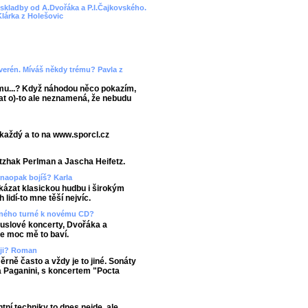
e skladby od A.Dvořáka a P.I.Čajkovského.
Klárka z Holešovic
verén. Míváš někdy trému? Pavla z
ému...? Když náhodou něco pokazím,
vat o)-to ale neznamená, že nebudu
 každý a to na www.sporcl.cz
Itzhak Perlman a Jascha Heifetz.
 naopak bojíš? Karla
ukázat klasickou hudbu i širokým
idí-to mne těší nejvíc.
asného turné k novému CD?
ouslové koncerty, Dvořáka a
e moc mě to baví.
ěji? Roman
ěrně často a vždy je to jiné. Sonáty
 Paganini, s koncertem "Pocta
tní techniky to dnes nejde, ale