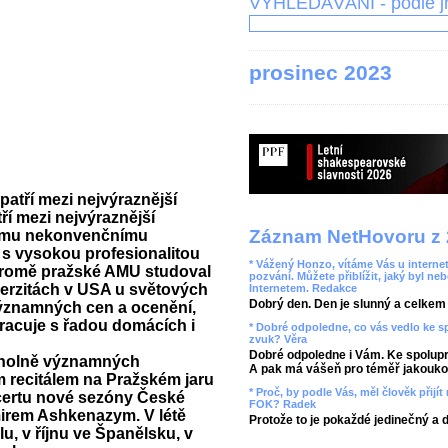
VYHLEDÁVÁNÍ - podle 
prosinec 2023
atří mezi nejvýraznější
í mezi nejvýraznější
Záznam NetHovoru z 
vému nekonvenčnímu
 s vysokou profesionalitou
* Vážený Honzo, vítáme Vás u internet
Kromě pražské AMU studoval
pozvání. Můžete přiblížit, jaký byl ne
iverzitách v USA u světových
Internetem. Redakce
Dobrý den. Den je slunný a celkem r
významných cen a ocenění,
racuje s řadou domácích i
* Dobré odpoledne, co vás vedlo ke 
zvuk? Věra
Dobré odpoledne i Vám. Ke spolupr
rcholně významných
A pak má vášeň pro téměř jakoukol
 recitálem na Pražském jaru
* Proč, by podle Vás, měl člověk přij
ncertu nové sezóny České
FOK? Radek
mirem Ashkenazym. V létě
Protože to je pokaždé jedinečný a 
, v říjnu ve Španělsku, v