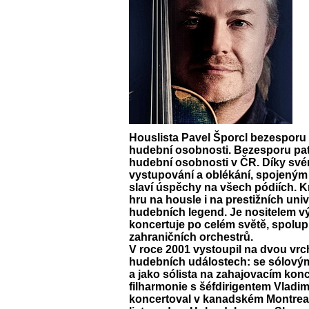
Houslista
Pavel Šporcl
bezesporu p
hudební osobnosti. Bezesporu patř
hudební osobnosti v ČR. Díky s
vystupování a oblékání, spojeným
slaví úspěchy na všech pódiích. 
hru na housle i na prestižních un
hudebních legend. Je nositelem 
koncertuje po celém světě, spolup
zahraničních orchestrů.
V roce 2001 vystoupil na dvou v
hudebních událostech: se sólovým
a jako sólista na zahajovacím ko
filharmonie s šéfdirigentem Vladi
koncertoval v kanadském Montrealu