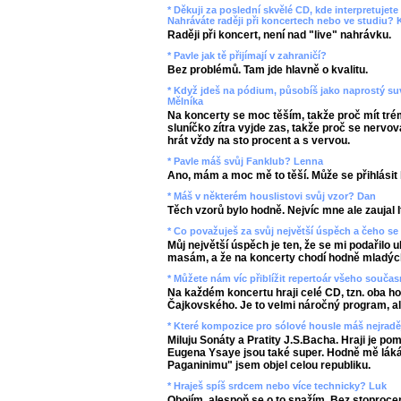
* Děkuji za poslední skvělé CD, kde interpretujet
Nahráváte raději při koncertech nebo ve studiu? 
Raději při koncert, není nad "live" nahrávku.
* Pavle jak tě přijímají v zahraničí?
Bez problémů. Tam jde hlavně o kvalitu.
* Když jdeš na pódium, působíš jako naprostý su
Mělníka
Na koncerty se moc těším, takže proč mít tr
sluníčko zítra vyjde zas, takže proč se nervo
hrát vždy na sto procent a s vervou.
* Pavle máš svůj Fanklub? Lenna
Ano, mám a moc mě to těší. Může se přihlásit
* Máš v některém houslistovi svůj vzor? Dan
Těch vzorů bylo hodně. Nejvíc mne ale zaujal 
* Co považuješ za svůj největší úspěch a čeho se
Můj největší úspěch je ten, že se mi podařilo 
masám, a že na koncerty chodí hodně mladých l
* Můžete nám víc přiblížit repertoár všeho souč
Na každém koncertu hraji celé CD, tzn. oba h
Čajkovského. Je to velmi náročný program, al
* Které kompozice pro sólové housle máš nejrad
Miluju Sonáty a Pratity J.S.Bacha. Hraji je pom
Eugena Ysaye jsou také super. Hodně mě láká
Paganinimu" jsem objel celou republiku.
* Hraješ spíš srdcem nebo více technicky? Luk
Obojím, alespoň se o to snažím. Bez stoprocen