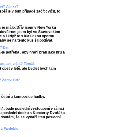
rně? Ajinka?
ší je v tom případě začít cvičit, to
u je málo. Dřív jsem v New Yorku
Předevčírem jsem byl ve Stavovském
e a i když to s klasickou operou
y se na tento kus šli podívat.
m? Dan
je potřeba , aby hraní brali jako hru a
 ses tam vrátit? Tomáš
 opět v létě, ale bydlet bych tam
? Zdraví Petr
, četní a kompozice hudby.
9.4. bude poslední vystoupení v rámci
u poslední desku s Koncerty Dvořáka
doufám, že se vydaří i ten poslední
a z Pardubic