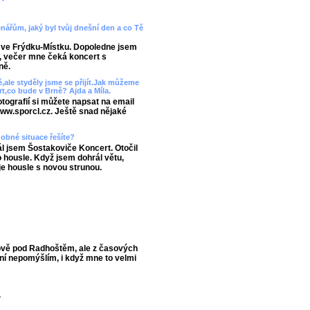
enářům, jaký byl tvůj dnešní den a co Tě
 ve Frýdku-Místku. Dopoledne jsem
, večer mne čeká koncert s
ně.
ě,ale styděly jsme se přijít.Jak můžeme
rt,co bude v Brně? Ajda a Míla.
fotografií si můžete napsat na email
www.sporcl.cz. Ještě snad nějaké
obné situace řešíte?
l jsem Šostakoviče Koncert. Otočil
o housle. Když jsem dohrál větu,
je housle s novou strunou.
ově pod Radhoštěm, ale z časových
ní nepomýšlím, i když mne to velmi
.