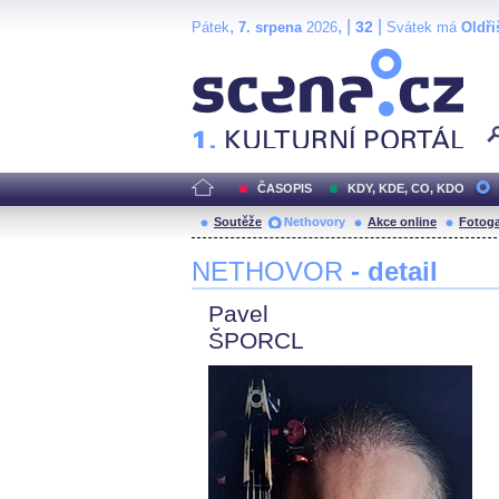
,
, |
|
32
Pátek
7. srpena
2026
Svátek má
Oldři
Scéna.cz
ČASOPIS
KDY, KDE, CO, KDO
Soutěže
Nethovory
Akce online
Fotoga
NETHOVOR
- detail
Pavel
ŠPORCL