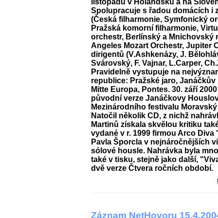
listopadu v Holandsku a na Slove
Spolupracuje s řadou domácích i 
(Česká filharmonie, Symfonický or
Pražská komorní filharmonie, Virt
orchestr, Berlínský a Mnichovský 
Angeles Mozart Orchestr, Jupiter 
dirigentů (V.Ashkenázy, J. Bělohláve
Svárovský, F. Vajnar, L.Carper, C
Pravidelně vystupuje na nejvýzna
republice: Pražské jaro, Janáčkův
Mitte Europa, Pontes. 30. září 200
původní verze Janáčkovy Houslov
Mezinárodního festivalu Moravský
Natočil několik CD, z nichž nahráv
Martinů získala skvělou kritiku tak
vydané v r. 1999 firmou Arco Diva
Pavla Šporcla v nejnáročnějších v
sólové housle. Nahrávka byla mn
také v tisku, stejně jako další, "Viv
dvě verze Čtvera ročních období.
Záznam NetHovoru 15.4.200