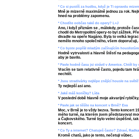
* Co si pustíš za hudbu, když je Ti opravdu mize
Mně je mizerně maximálně jednou za rok. Nejlep
hned na problémy zapomenu.
* Chodíte oobčas také do opery? L+J
Ano, i když přiznám se , málokdy, protože čas
chodil do Metropolitní opery-to byl zážitek. 
divadle na opeře Nagáno. Byla to velká legrac
nemělo mnoho společného, všem doporučuji, ab
* Co byste popřál mladým začínajícím houslistů
Hodně vytrvalosti a hlavně štěstí na pedagoga-
aby je bavilo.
* Pavle hodně času jsi strávil v Americe. Chtěl by
Vracím se tam relativně často, pojedu tam hrát
nechtěl.
* Jsou stradivárky nejlépe znějící housle na světě
Ty nejlepší asi ano.
* Jaké máš koníčky? Lída
V poslední době hlavně moje akvarijní rybičky
* Pavle jak se těšíte na koncert v Brně? Eva
Moc, v Brně je to vždy bezva. Tento koncert 1
mého turné, na kterém jsem představoval mo
a Čajkovského. Turné bylo velmi úspěšné, tak 
koncert.
* Co Ty a internet? Chatuješ často? Zdraví, Radk
Kromě chatů, jako je tento, nečetuji vůbec.