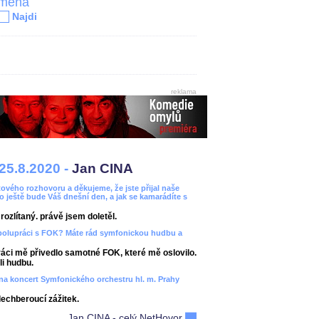
jména
Najdi
reklama
25.8.2020 -
Jan CINA
ového rozhovoru a děkujeme, že jste přijal naše
bo ještě bude Váš dnešní den, a jak se kamarádíte s
ozlítaný. právě jsem doletěl.
spolupráci s FOK? Máte rád symfonickou hudbu a
áci mě přivedlo samotné FOK, které mě oslovilo.
i hudbu.
ít na koncert Symfonického orchestru hl. m. Prahy
dechberoucí zážitek.
Jan CINA - celý NetHovor