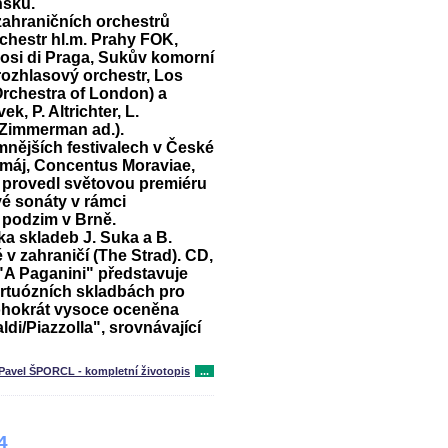
nsku.
zahraničních orchestrů
chestr hl.m. Prahy FOK,
uosi di Praga, Sukův komorní
rozhlasový orchestr, Los
Orchestra of London) a
k, P. Altrichter, L.
h.Zimmerman ad.).
mnějších festivalech v České
 máj, Concentus Moraviae,
0 provedl světovou premiéru
é sonáty v rámci
 podzim v Brně.
ka skladeb J. Suka a B.
é v zahraničí (The Strad). CD,
 "A Paganini" představuje
irtuózních skladbách pro
ohokrát vysoce oceněna
aldi/Piazzolla", srovnávající
Pavel ŠPORCL - kompletní životopis
...
4