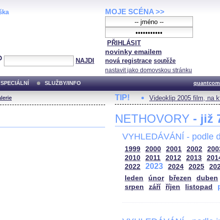
MOJE SCÉNA >>
ška
PŘIHLÁSIT
novinky emailem
NAJDI
nová registrace
soutěže
nastavit jako domovskou stránku
SPECIÁLNÍ
SLUŽBY/INFO
quantcom
TIP!
Videoklip 2005 film, na 
lerie
NETHOVORY
- již
VYHLEDÁVÁNÍ - podle d
1999
2000
2001
2002
200
2010
2011
2012
2013
201
2023
2022
2024
2025
20
leden
únor
březen
duben
srpen
září
říjen
listopad