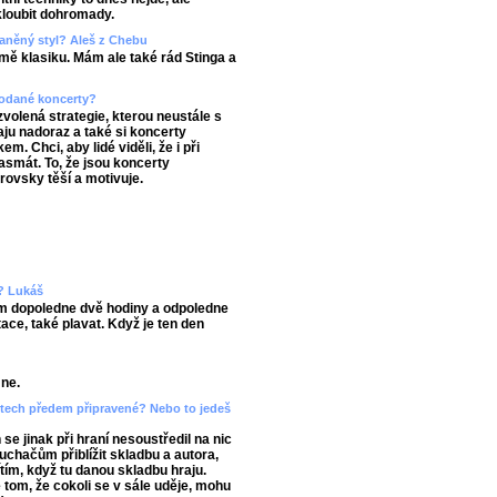
skloubit dohromady.
aněný styl? Aleš z Chebu
ě klasiku. Mám ale také rád Stinga a
prodané koncerty?
zvolená strategie, kterou neustále s
ju nadoraz a také si koncerty
. Chci, aby lidé viděli, že i při
asmát. To, že jsou koncerty
rovsky těší a motivuje.
n? Lukáš
ím dopoledne dvě hodiny a odpoledne
ace, také plavat. Když je ten den
mne.
ertech předem připravené? Nebo to jedeš
e jinak při hraní nesoustředil na nic
luchačům přiblížit skladbu a autora,
ítím, když tu danou skladbu hraju.
 tom, že cokoli se v sále uděje, mohu