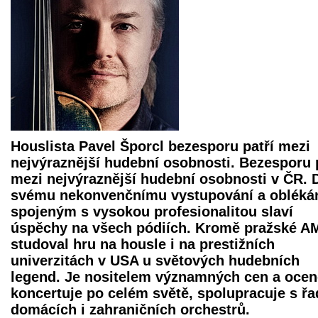
Houslista
Pavel Šporcl
bezesporu patří mezi
nejvýraznější hudební osobnosti. Bezesporu 
mezi nejvýraznější hudební osobnosti v ČR. 
svému nekonvenčnímu vystupování a oblékán
spojeným s vysokou profesionalitou slaví
úspěchy na všech pódiích. Kromě pražské A
studoval hru na housle i na prestižních
univerzitách v USA u světových hudebních
legend. Je nositelem významných cen a ocen
koncertuje po celém světě, spolupracuje s ř
domácích i zahraničních orchestrů.