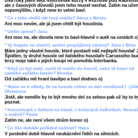
Dva roky jsem vedl mistrovské kurzy v Rožnově pod Radhošt
ale z časových důvodů jsem toho musel nechat. Zatím na učen
nepomýšlím, i když mne to velmi baví.
* Co z tebe chtěli mít tvoji rodiče? Alena z Mostu
Ani moc nevím, ale já jsem chtěl být houslista.
* Umíte zpívat? Jana
Ani moc ne, ale docela mne to baví-hlavně v autě na cestách o
* Vy hrajete na vlastní, anebo propůjčený nástroj? Jana z Brna
Mám jedny vlastní housle, které postavil náš nejlepší houslař 
Špidlen, ty druhé housle od italského houslaře Carcassiho b
brzy moje také-s jejich koupí mi pomohla Interbanka.
* Když jsi byl malý, nutili tě rodiče do houslí, nebo tě hraní od
samého začátku bavilo? Monika
Od začátku mě hraní bavilpo a baví dodnes o)
* Stane se ti někdy, že na housle vůbec za den nesáhneš? :)Jit
Olomouce
Jistě, ale nemělo by to být mnoho dní za sebou-pak už by to b
poznat.
* Koncertuješ s šátkem na hlavě, v kožených kalhotách. Neuva
o změně? Pavla
Zatím ne, ale není všem dnům konec o)
* Co Vás dokáže pořádně naštvat? Hana
V poslední době hlavně neukáznění řidiči na silnicích.