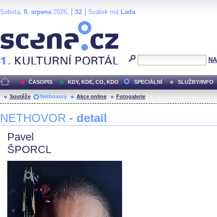
,
, |
|
32
Sobota
8. srpena
2026
Svátek má
Lada
Scéna.cz
NA
ČASOPIS
KDY, KDE, CO, KDO
SPECIÁLNÍ
SLUŽBY/INFO
Soutěže
Nethovory
Akce online
Fotogalerie
NETHOVOR
- detail
Pavel
ŠPORCL