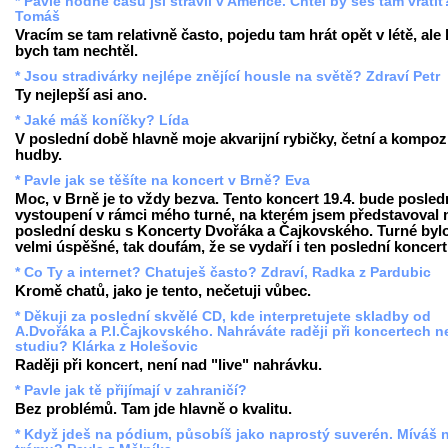
* Pavle hodně času jsi strávil v Americe. Chtěl by ses tam vrátit
Tomáš
Vracím se tam relativně často, pojedu tam hrát opět v létě, ale 
bych tam nechtěl.
* Jsou stradivárky nejlépe znějící housle na světě? Zdraví Petr
Ty nejlepší asi ano.
* Jaké máš koníčky? Lída
V poslední době hlavně moje akvarijní rybičky, četní a kompoz
hudby.
* Pavle jak se těšíte na koncert v Brně? Eva
Moc, v Brně je to vždy bezva. Tento koncert 19.4. bude posled
vystoupení v rámci mého turné, na kterém jsem představoval
poslední desku s Koncerty Dvořáka a Čajkovského. Turné byl
velmi úspěšné, tak doufám, že se vydaří i ten poslední koncert
* Co Ty a internet? Chatuješ často? Zdraví, Radka z Pardubic
Kromě chatů, jako je tento, nečetuji vůbec.
* Děkuji za poslední skvělé CD, kde interpretujete skladby od
A.Dvořáka a P.I.Čajkovského. Nahráváte raději při koncertech 
studiu? Klárka z Holešovic
Raději při koncert, není nad "live" nahrávku.
* Pavle jak tě přijímají v zahraničí?
Bez problémů. Tam jde hlavně o kvalitu.
* Když jdeš na pódium, působíš jako naprostý suverén. Míváš 