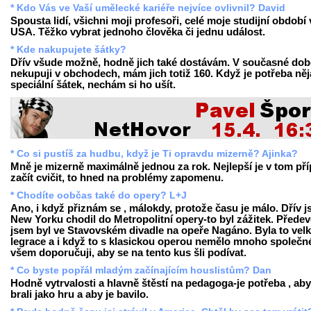
* Kdo Vás ve Vaší umělecké kariéře nejvíce ovlivnil? David
Spousta lidí, všichni moji profesoři, celé moje studijní období 
USA. Těžko vybrat jednoho člověka či jednu událost.
* Kde nakupujete šátky?
Dřív všude možně, hodně jich také dostávám. V současné dob
nekupuji v obchodech, mám jich totiž 160. Když je potřeba ně
speciální šátek, nechám si ho ušít.
* Co si pustíš za hudbu, když je Ti opravdu mizerně? Ajinka?
Mně je mizerně maximálně jednou za rok. Nejlepší je v tom př
začít cvičit, to hned na problémy zapomenu.
* Chodíte oobčas také do opery? L+J
Ano, i když přiznám se , málokdy, protože času je málo. Dřív 
New Yorku chodil do Metropolitní opery-to byl zážitek. Přede
jsem byl ve Stavovském divadle na opeře Nagáno. Byla to vel
legrace a i když to s klasickou operou nemělo mnoho společn
všem doporučuji, aby se na tento kus šli podívat.
* Co byste popřál mladým začínajícím houslistům? Dan
Hodně vytrvalosti a hlavně štěstí na pedagoga-je potřeba , aby
brali jako hru a aby je bavilo.