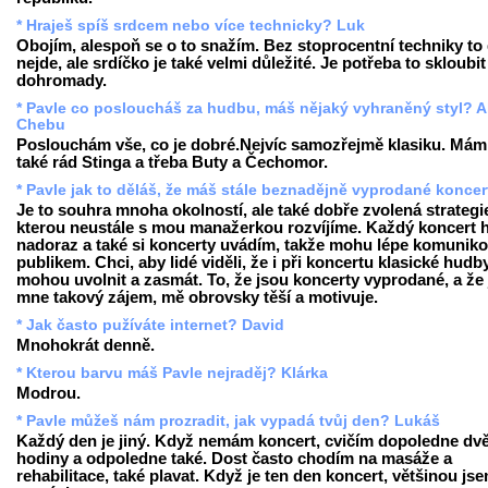
* Hraješ spíš srdcem nebo více technicky? Luk
Obojím, alespoň se o to snažím. Bez stoprocentní techniky to
nejde, ale srdíčko je také velmi důležité. Je potřeba to skloubit
dohromady.
* Pavle co posloucháš za hudbu, máš nějaký vyhraněný styl? A
Chebu
Poslouchám vše, co je dobré.Nejvíc samozřejmě klasiku. Mám
také rád Stinga a třeba Buty a Čechomor.
* Pavle jak to děláš, že máš stále beznadějně vyprodané konce
Je to souhra mnoha okolností, ale také dobře zvolená strategi
kterou neustále s mou manažerkou rozvíjíme. Každý koncert h
nadoraz a také si koncerty uvádím, takže mohu lépe komuniko
publikem. Chci, aby lidé viděli, že i při koncertu klasické hudb
mohou uvolnit a zasmát. To, že jsou koncerty vyprodané, a že 
mne takový zájem, mě obrovsky těší a motivuje.
* Jak často pužíváte internet? David
Mnohokrát denně.
* Kterou barvu máš Pavle nejraděj? Klárka
Modrou.
* Pavle můžeš nám prozradit, jak vypadá tvůj den? Lukáš
Každý den je jiný. Když nemám koncert, cvičím dopoledne dv
hodiny a odpoledne také. Dost často chodím na masáže a
rehabilitace, také plavat. Když je ten den koncert, většinou js