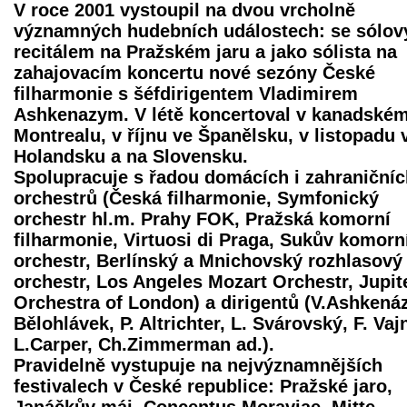
V roce 2001 vystoupil na dvou vrcholně
významných hudebních událostech: se sólo
recitálem na Pražském jaru a jako sólista na
zahajovacím koncertu nové sezóny České
filharmonie s šéfdirigentem Vladimirem
Ashkenazym. V létě koncertoval v kanadské
Montrealu, v říjnu ve Španělsku, v listopadu 
Holandsku a na Slovensku.
Spolupracuje s řadou domácích i zahraničníc
orchestrů (Česká filharmonie, Symfonický
orchestr hl.m. Prahy FOK, Pražská komorní
filharmonie, Virtuosi di Praga, Sukův komorn
orchestr, Berlínský a Mnichovský rozhlasový
orchestr, Los Angeles Mozart Orchestr, Jupit
Orchestra of London) a dirigentů (V.Ashkenáz
Bělohlávek, P. Altrichter, L. Svárovský, F. Vaj
L.Carper, Ch.Zimmerman ad.).
Pravidelně vystupuje na nejvýznamnějších
festivalech v České republice: Pražské jaro,