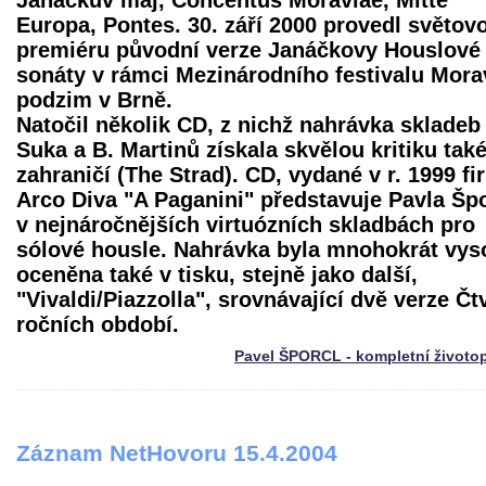
Janáčkův máj, Concentus Moraviae, Mitte
Europa, Pontes. 30. září 2000 provedl světov
premiéru původní verze Janáčkovy Houslové
sonáty v rámci Mezinárodního festivalu Mor
podzim v Brně.
Natočil několik CD, z nichž nahrávka skladeb 
Suka a B. Martinů získala skvělou kritiku také
zahraničí (The Strad). CD, vydané v r. 1999 f
Arco Diva "A Paganini" představuje Pavla Šp
v nejnáročnějších virtuózních skladbách pro
sólové housle. Nahrávka byla mnohokrát vys
oceněna také v tisku, stejně jako další,
"Vivaldi/Piazzolla", srovnávající dvě verze Čt
ročních období.
Pavel ŠPORCL - kompletní životo
Záznam NetHovoru 15.4.2004