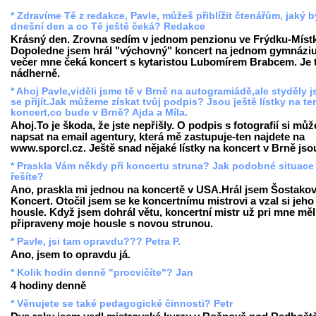
* Zdravíme Tě z redakce, Pavle, můžeš přiblížit čtenářům, jaký b
dnešní den a co Tě ještě čeká? Redakce
Krásný den. Zrovna sedím v jednom penzionu ve Frýdku-Míst
Dopoledne jsem hrál "výchovný" koncert na jednom gymnáziu
večer mne čeká koncert s kytaristou Lubomírem Brabcem. Je 
nádherně.
* Ahoj Pavle,viděli jsme tě v Brně na autogramiádě,ale styděly 
se přijít.Jak můžeme získat tvůj podpis? Jsou ještě lístky na te
koncert,co bude v Brně? Ajda a Míla.
Ahoj.To je škoda, že jste nepřišly. O podpis s fotografií si můž
napsat na email agentury, která mě zastupuje-ten najdete na
www.sporcl.cz. Ještě snad nějaké lístky na koncert v Brně jso
* Praskla Vám někdy při koncertu struna? Jak podobné situace
řešíte?
Ano, praskla mi jednou na koncertě v USA.Hrál jsem Šostakov
Koncert. Otočil jsem se ke koncertnímu mistrovi a vzal si jeho
housle. Když jsem dohrál větu, koncertní mistr už pri mne měl
připraveny moje housle s novou strunou.
* Pavle, jsi tam opravdu??? Petra P.
Ano, jsem to opravdu já.
* Kolik hodin denně "procvičíte"? Jan
4 hodiny denně
* Věnujete se také pedagogické činnosti? Petr