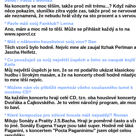
trému? Pavla z Mělníka
Na koncerty se moc těším, takže proč mít trému...? Když náh
něco pokazím, sluníčko zítra vyjde zas, takže proč se nervovat
ale neznamená, že nebudu hrát vždy na sto procent a s vervou
* Pavle máš svůj Fanklub? Lenna
Ano, mám a moc mě to těší. Může se přihlásit každý a to na
www.sporcl.cz
* Máš v některém houslistovi svůj vzor? Dan
Těch vzorů bylo hodně. Nejvíc mne ale zaujal Itzhak Perlman 
Jascha Heifetz.
* Co považuješ za svůj největší úspěch a čeho se naopak bojíš
Karla
Můj největší úspěch je ten, že se mi podařilo ukázat klasickou
hudbu i širokým masám, a že na koncerty chodí hodně mladých
to mne těší nejvíc.
* Můžete nám víc přiblížit repertoár všeho současného turné k
novému CD?
Na každém koncertu hraji celé CD, tzn. oba houslové koncerty
Dvořáka a Čajkovského. Je to velmi náročný program, ale mo
to baví.
* Které kompozice pro sólové housle máš nejraději? Roman
Miluju Sonáty a Pratity J.S.Bacha. Hraji je poměrně často a vž
to jiné. Sonáty Eugena Ysaye jsou také super. Hodně mě láká
Paganini, s koncertem "Pocta Paganinimu" jsem objel celou
republiku.