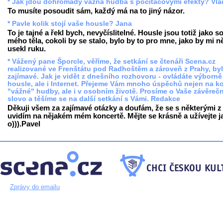
* Jak jdou dohromady vážná hudba s počítačovými efekty? Vl
To musíte posoudit sám, každý má na to jiný názor.
* Pavle kolik stojí vaše housle? Jana
To je tajné a řekl bych, nevyčíslitelné. Housle jsou totiž jako s
mého těla, cokoli by se stalo, bylo by to pro mne, jako by mi 
usekl ruku.
* Vážený pane Šporcle, věříme, že setkání se čtenáři Scena.cz
realizované ve Frenštátu pod Radhoštěm a zároveň z Prahy, by
zajímavé. Jak je vidět z dnešního rozhovoru - ovládáte výborně
housle, ale i Internet. Přejeme Vám mnoho úspěchů nejen na ko
"vážné" hudby, ale i v osobním životě. Prosíme o Vaše závěreč
slovo a těšíme se na další setkání s Vámi. Redakce
Děkuji všem za zajímavé otázky a doufám, že se s některými z
uvidím na nějakém mém koncertě. Mějte se krásně a užívejte j
o))).Pavel
Zprávy do emailu