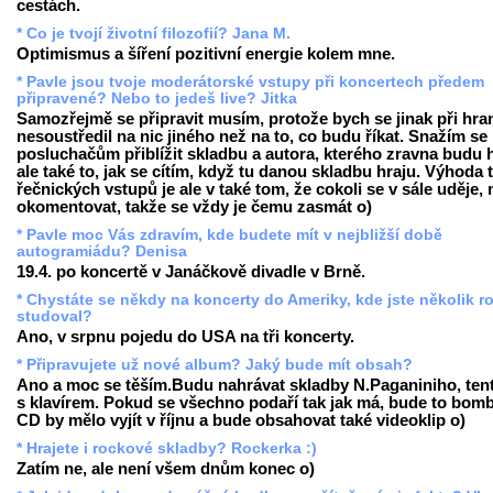
cestách.
* Co je tvojí životní filozofií? Jana M.
Optimismus a šíření pozitivní energie kolem mne.
* Pavle jsou tvoje moderátorské vstupy při koncertech předem
připravené? Nebo to jedeš live? Jitka
Samozřejmě se připravit musím, protože bych se jinak při hra
nesoustředil na nic jiného než na to, co budu říkat. Snažím se
posluchačům přiblížit skladbu a autora, kterého zravna budu h
ale také to, jak se cítím, když tu danou skladbu hraju. Výhoda 
řečnických vstupů je ale v také tom, že cokoli se v sále uděje
okomentovat, takže se vždy je čemu zasmát o)
* Pavle moc Vás zdravím, kde budete mít v nejbližší době
autogramiádu? Denisa
19.4. po koncertě v Janáčkově divadle v Brně.
* Chystáte se někdy na koncerty do Ameriky, kde jste několik r
studoval?
Ano, v srpnu pojedu do USA na tři koncerty.
* Připravujete už nové album? Jaký bude mít obsah?
Ano a moc se těším.Budu nahrávat skladby N.Paganiniho, ten
s klavírem. Pokud se všechno podaří tak jak má, bude to bomb
CD by mělo vyjít v říjnu a bude obsahovat také videoklip o)
* Hrajete i rockové skladby? Rockerka :)
Zatím ne, ale není všem dnům konec o)