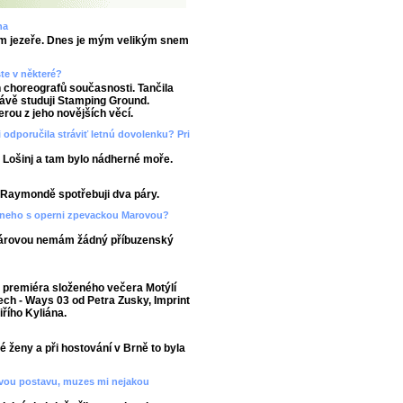
na
utím jezeře. Dnes je mým velikým snem
ste v některé?
ch choreografů současnosti. Tančila
právě studuji Stamping Ground.
erou z jeho novějších věcí.
 odporučila stráviť letnú dovolenku? Pri
 Lošinj a tam bylo nádherné moře.
 v Raymondě spotřebuji dva páry.
ecneho s operni zpevackou Marovou?
Márovou nemám žádný příbuzenský
 premiéra složeného večera Motýlí
tech - Ways 03 od Petra Zusky, Imprint
řího Kyliána.
 ženy a při hostování v Brně to byla
kovou postavu, muzes mi nejakou