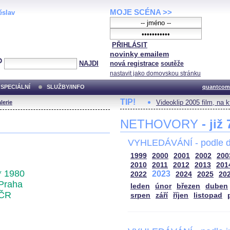
MOJE SCÉNA >>
ěslav
PŘIHLÁSIT
novinky emailem
NAJDI
nová registrace
soutěže
nastavit jako domovskou stránku
SPECIÁLNÍ
SLUŽBY/INFO
quantcom
TIP!
Videoklip 2005 film, na 
lerie
NETHOVORY
- již
VYHLEDÁVÁNÍ - podle d
1999
2000
2001
2002
200
2010
2011
2012
2013
201
* 1980
2023
2022
2024
2025
20
Praha
leden
únor
březen
duben
ČR
srpen
září
říjen
listopad