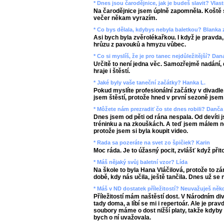
* Dnes jsou čarodějnice, jak je budeš slavit? Vlast
Na čarodějnice jsem úplně zapomněla. Koště
večer někam vyrazím.
* Co bys dělala, kdybys nebyla baletkou? Blanka 
Asi bych byla zvěrolékařkou. I když je pravda
hrůzu z pavouků a hmyzu vůbec.
* Co si myslíš, že je pro tanec nejdůležitější? Dan
Určitě to není jedna věc. Samozřejmě nadání, 
hraje i štěstí.
* Jaké byly vaše taneční začátky? Hanka L.
Pokud myslíte profesionální začátky v divadle,
jsem štěstí, protože hned v první sezoně jsem 
* Môžete nám prezradiť čo ste dnes robili? Danča
Dnes jsem od pěti od rána nespala. Od devíti 
tréninku a na zkouškách. A teď jsem málem ne
protože jsem si byla koupit video.
* Rada sa pozeráte na svet zo špičiek? Karin
Moc ráda. Je to úžasný pocit, zvlášť když přito
* Máš nějaký svůj baletní vzor? Lída
Na škole to byla Hana Vláčilová, protože to zá
době, kdy nás učila, ještě tančila. Dnes už se
* Máš v ND dostatek příležitostí? Neuvažuješ n
Příležitostí mám naštěstí dost. V Národním di
tady doma, a líbí se mi i repertoár. Ale je pra
soubory máme o dost nižší platy, takže kdyby 
bych o ní uvažovala.