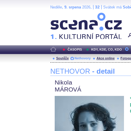
,
, |
|
32
Neděle
9. srpena
2026
Svátek má
Sob
Scéna.cz
ČASOPIS
KDY, KDE, CO, KDO
Soutěže
Nethovory
Akce online
Fotoga
NETHOVOR
- detail
Nikola
MÁROVÁ