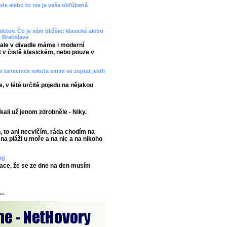
vode alebo to nie je vaša obľúbená
etov. Čo je vám bližšie: klasické alebo
 Bratislava
 ale v divadle máme i moderní
t v čistě klasickém, nebo pouze v
 tanecnice roku!a smim se zeptat jestli
 v létě určitě pojedu na nějakou
říkali už jenom zdrobněle - Niky.
, to ani necvičím, ráda chodím na
 na pláži u moře a na nic a na nikoho
ag
ace, že se ze dne na den musím
..