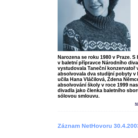
Narozena se roku 1980 v Praze. S b
v baletní přípravce Národního diva
vystudovala Taneční konzervatoř 
absolvovala dva studijní pobyty v
učila Hana Vláčilová, Zdena Němc
absolvování školy v roce 1999 na
divadla jako členka baletního sbor
sólovou smlouvu.
N
Záznam NetHovoru 30.4.200