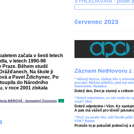
VYHLEDÁVÁNÍ - podle 
červenec 2023
aletem začala v šesti letech
dla, v letech 1990-98
v Praze. Během studií
Záznam NetHovoru z 
 Drážďanech. Na škole ji
ová a Pavel Ždichynec. Po
* Vážený Honzo, vítáme Vás u internet
stoupila do Národního
pozvání. Můžete přiblížit, jaký byl ne
Internetem. Redakce
u, v roce 2001 získala
Dobrý den. Den je slunný a celkem r
* Dobré odpoledne, co vás vedlo ke 
ikola MÁROVÁ - kompletní životopis
...
zvuk? Věra
Dobré odpoledne i Vám. Ke spolupr
A pak má vášeň pro téměř jakoukol
* Proč, by podle Vás, měl člověk přij
FOK? Radek
3
Protože to je pokaždé jedinečný a 