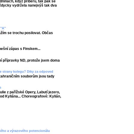
dninách, když přiberu, tak pak se
vždycky vydržela nanejvýš tak dva
 "A"
ažím se trochu posilovat. Občas
nešní zápas s Finskem...
tní přípravky ND, protože jsem doma
 ze strany kolegu? Diky za odpoved
 zahraničním souborům jsou tady
s
lie z pařížské Opery, Labutí jezero,
 od Kyliána... Choreografové: Kylián,
ckého a výrazového potencionálu