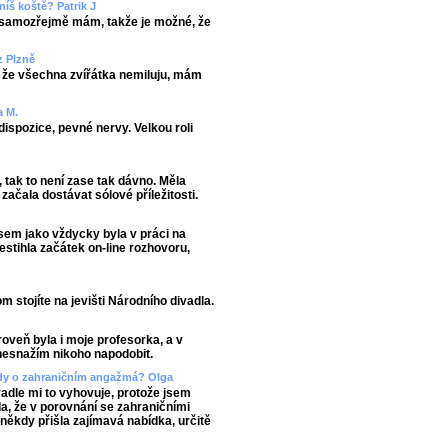
níš koště? Patrik J
 samozřejmě mám, takže je možné, že
z Plzně
, že všechna zvířátka nemiluju, mám
a M.
dispozice, pevné nervy. Velkou roli
 tak to není zase tak dávno. Měla
začala dostávat sólové příležitosti.
jsem jako vždycky byla v práci na
stihla začátek on-line rozhovoru,
m stojíte na jevišti Národního divadla.
roveň byla i moje profesorka, a v
 nesnažím nikoho napodobit.
ěkdy o zahraničním angažmá? Olga
vadle mi to vyhovuje, protože jsem
vda, že v porovnání se zahraničními
někdy přišla zajímavá nabídka, určitě