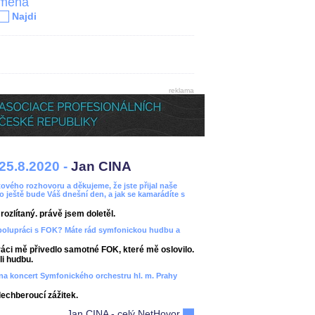
jména
Najdi
reklama
25.8.2020 -
Jan CINA
ového rozhovoru a děkujeme, že jste přijal naše
bo ještě bude Váš dnešní den, a jak se kamarádíte s
ozlítaný. právě jsem doletěl.
spolupráci s FOK? Máte rád symfonickou hudbu a
áci mě přivedlo samotné FOK, které mě oslovilo.
i hudbu.
ít na koncert Symfonického orchestru hl. m. Prahy
dechberoucí zážitek.
Jan CINA - celý NetHovor