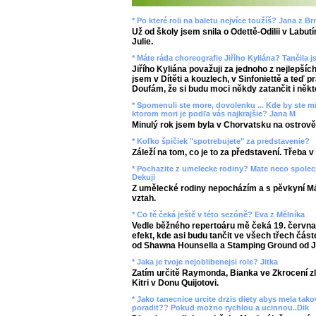
* Po které roli na baletu nejvíce toužíš? Jana z Br
Už od školy jsem snila o Odettě-Odilii v Lab
Julie.
* Máte ráda choreografie Jiřího Kyliána? Tančila j
Jiřího Kyliána považuji za jednoho z nejlepší
jsem v Dítěti a kouzlech, v Sinfoniettě a teď 
Doufám, že si budu moci někdy zatančit i někt
* Spomenuli ste more, dovolenku ... Kde by ste mi
ktorom mori je podľa vás najkrajšie? Jana M
Minulý rok jsem byla v Chorvatsku na ostrově
* Koľko špičiek "spotrebujete" za predstavenie?
Záleží na tom, co je to za představení. Třeba
* Pochazite z umelecke rodiny? Mate neco spol
Dekuji
Z umělecké rodiny nepocházím a s pěvkyní 
vztah.
* Co tě čeká ještě v této sezóně? Eva z Mělníka
Vedle běžného repertoáru mě čeká 19. června
efekt, kde asi budu tančit ve všech třech čás
od Shawna Hounsella a Stamping Ground od Ji
* Jaka je tvoje nejoblibenejsi role? Jitka
Zatím určitě Raymonda, Bianka ve Zkrocení zlé
Kitri v Donu Quijotovi.
* Jako tanecnice urcite drzis diety abys mela ta
poradit?? Pokud mozno rychlou a ucinnou..Dik