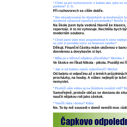
* Cítite sa pri rozhovoroch o balete ako ryba vo 
parketa? Z. G.
Při rozhovorech se cítím dobře.
* Ste obsadzovaná do klasických aj moderných bal
moderné výrazové tanečné prostriedky? Broňa V.,
Na škole jsem byla vedená hlavně ke klasice,
repertoár. A to mi vyhovuje. Nechtěla bych bý
moderním souboru.
* Chtel jsem vam moc pogratulovat k cene nejlepsi
uz jste si poridila neco za financni castku?
Děkuji. Finanční částku mám uloženou v bance,
dovolenou a dovybavím si byt.
* Měla jsi v dětství nějakou přezdívku? Monika J
Ve školce mi říkali Nikola - pikola. Později mi 
* Jak si od baletu nejvíc odpočineš? Michal
Od baletu si odpočinu až o letních prázdninách
procházky, na houby. A vůbec nejlepší je ležet
nemyslet.
* Poslúži vám video aj na štúdium nových rolí? D
Samořejmě, protože občas se dostanu do situ
naučit nějakou roli jako záskok.
* Tančíš ráda i doma? Klára
Ne. To by mě sousedi v domě neměli moc rádi.