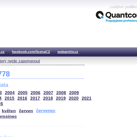
zvláštní poděk
.cz
facebook.com/ScenaCZ
webarchiv.cz
který nejde zapomenout
 778
ata
3
2004
2005
2006
2007
2008
2009
4
2015
2016
2017
2018
2019
2020
2021
26
červenec
květen
červen
prosinec